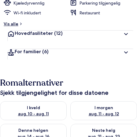
Kjæledyrvennlig
Parkering tilgjengelig
Wi-fi inkludert
Restaurant
Vis alle
Hovedfasiliteter
(12)
For familier
(6)
Romalternativer
Sjekk tilgjengelighet for disse datoene
Sjekk tilgjengelighet for i kveld, aug. 10 - aug. 11
Sjekk tilgjengelighet for i morg
I kveld
I morgen
aug. 10 - aug. 11
aug. 11 - aug. 12
Sjekk tilgjengelighet for denne helgen, aug. 14 - aug. 16
Sjekk tilgjengelighet for neste
Denne helgen
Neste helg
aug. 14 - aug. 16
aug. 21 - aug. 23