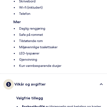
Skrivebord
Wi-fi (inkludert)
Telefon
Mer
Daglig rengjøring
Safe på rommet
Tilstøtende rom
Miljøvennlige toalettsaker
LED-lyspærer
Gjenvinning
Kun vannbesparende dusjer
Vilkår og avgifter
Valgfrie tillegg
Frokostbuffé
er tilgjengelig mot betaling og koster