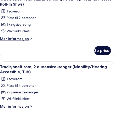
alle
queensize-
Roll-In Shwr)
senger
bildene
1 soverom
(Hearing
av
Accessible)
Plass til 2 personer
Tradisjonelt
1 kingsize-seng
rom,
1
Wi-fi inkludert
kingsize-
Mer
Mer informasjon
seng
informasjon
om
(Mobility/Hearing
Se priser
Tradisjonelt
Access,
rom,
Roll-
1
Åpne
Sengetøy av topp kvalitet, dundyner
4
In
kingsize-
Tradisjonelt rom, 2 queensize-senger (Mobility/Hearing
alle
seng
Shwr)
Accessible, Tub)
(Mobility/Hearing
bildene
1 soverom
Access,
av
Roll-
Plass til 4 personer
Tradisjonelt
In
2 queensize-senger
rom,
Shwr)
2
Wi-fi inkludert
queensize-
Mer
Mer informasjon
senger
informasjon