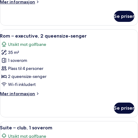
Mer
Mer informasjon
seng
informasjon
om
Se priser
Rom
–
executive,
Åpne
Sengetøy av topp kvalitet, dundyner
10
1
Rom – executive, 2 queensize-senger
alle
kingsize-
Utsikt mot golfbane
seng
bildene
35 m²
av
Rom
1 soverom
–
Plass til 4 personer
executive,
2 queensize-senger
2
Wi-fi inkludert
queensize-
Mer
Mer informasjon
senger
informasjon
om
Se priser
Rom
–
executive,
Åpne
Sengetøy av topp kvalitet, dundyner
10
2
Suite – club, 1 soverom
alle
queensize-
Utsikt mot golfbane
senger