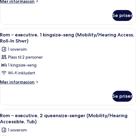
Mer
Mer informasjon
informasjon
om
Se priser
Suite
–
president,
Åpne
Sengetøy av topp kvalitet, dundyner
4
1
Rom – executive, 1 kingsize-seng (Mobility/Hearing Access,
alle
soverom
Roll-In Shwr)
bildene
1 soverom
av
Plass til 2 personer
Rom
1 kingsize-seng
–
executive,
Wi-fi inkludert
1
Mer
Mer informasjon
kingsize-
informasjon
om
seng
Se priser
Rom
(Mobility/Hearing
–
Access,
executive,
Åpne
Sengetøy av topp kvalitet, dundyner
4
Roll-
1
Rom – executive, 2 queensize-senger (Mobility/Hearing
alle
kingsize-
In
Accessible, Tub)
seng
bildene
Shwr)
1 soverom
(Mobility/Hearing
av