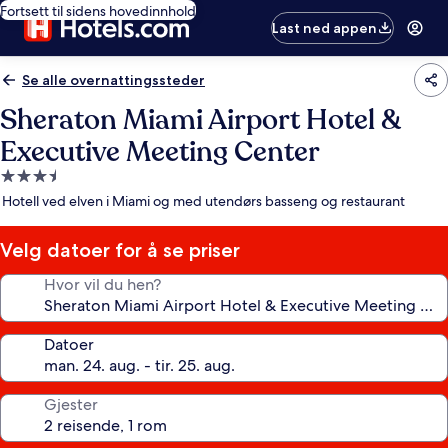
Fortsett til sidens hovedinnhold
Last ned appen
Se alle overnattingssteder
Sheraton Miami Airport Hotel &
Executive Meeting Center
Overnattingssted
med
Hotell ved elven i Miami og med utendørs basseng og restaurant
3.5
stjerner
Velg datoer for å se priser
Hvor vil du hen?
Datoer
Gjester