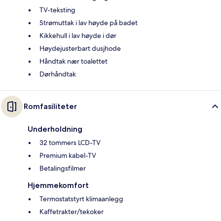
TV-teksting
Strømuttak i lav høyde på badet
Kikkehull i lav høyde i dør
Høydejusterbart dusjhode
Håndtak nær toalettet
Dørhåndtak
Romfasiliteter
Underholdning
32 tommers LCD-TV
Premium kabel-TV
Betalingsfilmer
Hjemmekomfort
Termostatstyrt klimaanlegg
Kaffetrakter/tekoker