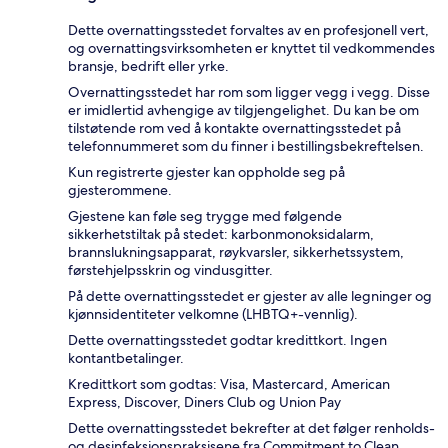
Dette overnattingsstedet forvaltes av en profesjonell vert,
og overnattingsvirksomheten er knyttet til vedkommendes
bransje, bedrift eller yrke.
Overnattingsstedet har rom som ligger vegg i vegg. Disse
er imidlertid avhengige av tilgjengelighet. Du kan be om
tilstøtende rom ved å kontakte overnattingsstedet på
telefonnummeret som du finner i bestillingsbekreftelsen.
Kun registrerte gjester kan oppholde seg på
gjesterommene.
Gjestene kan føle seg trygge med følgende
sikkerhetstiltak på stedet: karbonmonoksidalarm,
brannslukningsapparat, røykvarsler, sikkerhetssystem,
førstehjelpsskrin og vindusgitter.
På dette overnattingsstedet er gjester av alle legninger og
kjønnsidentiteter velkomne (LHBTQ+-vennlig).
Dette overnattingsstedet godtar kredittkort. Ingen
kontantbetalinger.
Kredittkort som godtas: Visa, Mastercard, American
Express, Discover, Diners Club og Union Pay
Dette overnattingsstedet bekrefter at det følger renholds-
og desinfeksjonspraksisene fra Commitment to Clean