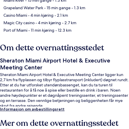
Miami River
- 15 min gange
- 1.3 km
Grapeland Water Park
- 15 min gange
- 1.3 km
Casino Miami
- 4 min kjøring
- 2.1 km
Magic City casino
- 4 min kjøring
- 2.7 km
Port of Miami
- 11 min kjøring
- 12.3 km
Om dette overnattingsstedet
Sheraton Miami Airport Hotel & Executive
Meeting Center
Sheraton Miami Airport Hotel & Executive Meeting Center ligger kun
2,7 km fra flyplassen og tilbyr flyplasstransport (inkludert) døgnet rundt.
Etter at du har utforsket utendørsbassenget, kan du ta turen til
restauranten for å få noe å spise eller bestille en drink i baren. Noen
andre høydepunkter er et døgnåpent treningssenter, et treningssenter
og en terrasse. Den vennlige betjeningen og beliggenheten får mye
skryt fra andre reisende.
Informasjon om avbestillingsrett
Mer om dette overnattingsstedet