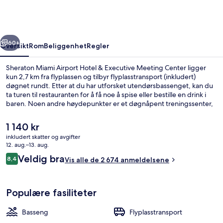
Hotel
&
Executive
rige
Neste
Meeting
60+
Oversikt
Rom
Beliggenhet
Regler
Center
Sheraton Miami Airport Hotel & Executive Meeting Center ligger
kun 2,7 km fra flyplassen og tilbyr flyplasstransport (inkludert)
døgnet rundt. Etter at du har utforsket utendørsbassenget, kan du
ta turen til restauranten for å få noe å spise eller bestille en drink i
baren. Noen andre høydepunkter er et døgnåpent treningssenter,
et treningssenter og en terrasse. Den vennlige betjeningen og
beliggenheten får mye skryt fra andre reisende.
Den
1 140 kr
nåværende
inkludert skatter og avgifter
prisen
12. aug.–13. aug.
En 32-tommers LCD-TV med kabel-kana
er
Anmeldelser
Veldig bra
8,4
Vis alle de 2 674 anmeldelsene
1 140 kr
8,4 av 10 –
Populære fasiliteter
Basseng
Flyplasstransport