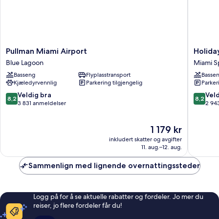
Shwr)
Pullman
Holiday
Pullman Miami Airport
Holida
Miami
Inn
Blue Lagoon
Miami S
Airport
Miami
Basseng
Flyplasstransport
Basse
Blue
-
Kjæledyrvennlig
Parkering tilgjengelig
Parker
Lagoon
Internat
Airport
8.2
8.2
Veldig bra
Veld
8,2
8,2
by
av
av
3 831 anmeldelser
2 94
IHG
10,
10,
Miami
Veldig
Veldig
Prisen
1 179 kr
Springs
bra,
bra,
er
3 831
2 943
inkludert skatter og avgifter
1 179 kr
anmeldelser
anmelde
11. aug.–12. aug.
Sammenlign med lignende overnattingssteder
Logg på for å se aktuelle rabatter og fordeler. Jo mer du
reiser, jo flere fordeler får du!