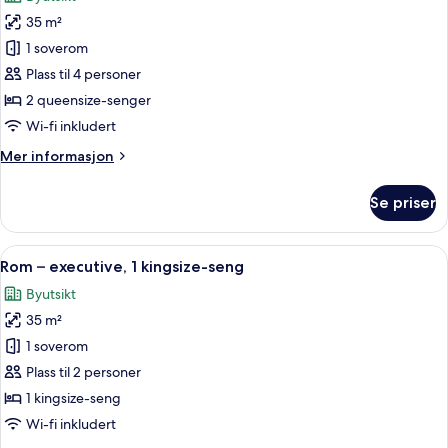
bildene
35 m²
av
Tradisjonelt
1 soverom
rom,
Plass til 4 personer
2
2 queensize-senger
queensize-
Wi-fi inkludert
senger
Mer
Mer informasjon
informasjon
om
Se priser
Tradisjonelt
rom,
2
Åpne
Rom – executive, 1 kingsize-seng | S
11
queensize-
Rom – executive, 1 kingsize-seng
alle
senger
Byutsikt
bildene
35 m²
av
Rom
1 soverom
–
Plass til 2 personer
executive,
1 kingsize-seng
1
Wi-fi inkludert
kingsize-