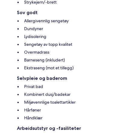
Strykejern/-brett
Sov godt
Allergivennlig sengetøy
Dundyner
Lydisolering
Sengetøy av topp kvalitet
Overmadrass
Barneseng (inkludert)
Ekstraseng (mot et tillegg)
Selvpleie og baderom
Privat bad
Kombinert dusj/badekar
Miljøvennlige toalettartikler
Hårføner
Håndklær
Arbeidsutstyr og -fasiliteter