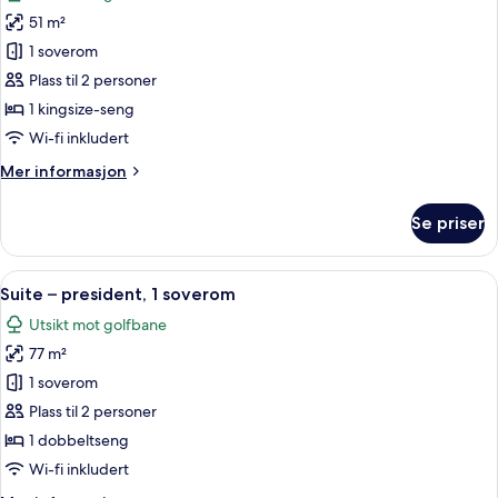
bildene
51 m²
av
Suite
1 soverom
–
Plass til 2 personer
club,
1 kingsize-seng
1
Wi-fi inkludert
soverom
Mer
Mer informasjon
informasjon
om
Se priser
Suite
–
club,
Åpne
Sengetøy av topp kvalitet, dundyner
10
1
Suite – president, 1 soverom
alle
soverom
Utsikt mot golfbane
bildene
77 m²
av
Suite
1 soverom
–
Plass til 2 personer
president,
1 dobbeltseng
1
Wi-fi inkludert
soverom