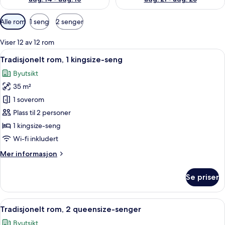
Tilgjengelige
Alle rom
1 seng
2 senger
filtre
for
Viser 12 av 12 rom
rom
Åpne
Sengetøy av topp kvalitet, dundyner
9
Tradisjonelt rom, 1 kingsize-seng
alle
Byutsikt
bildene
35 m²
av
Tradisjonelt
1 soverom
rom,
Plass til 2 personer
1
1 kingsize-seng
kingsize-
Wi-fi inkludert
seng
Mer
Mer informasjon
informasjon
om
Se priser
Tradisjonelt
rom,
1
Åpne
Sengetøy av topp kvalitet, dundyner
9
kingsize-
Tradisjonelt rom, 2 queensize-senger
alle
seng
Byutsikt