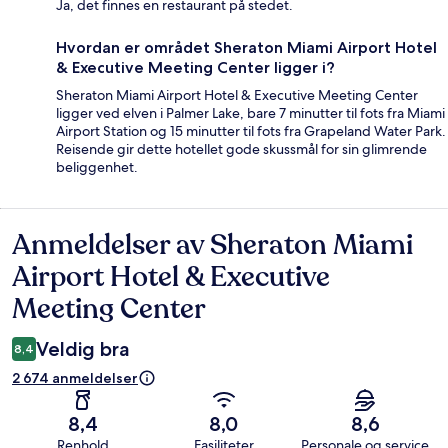
Ja, det finnes en restaurant på stedet.
Hvordan er området Sheraton Miami Airport Hotel
& Executive Meeting Center ligger i?
Sheraton Miami Airport Hotel & Executive Meeting Center
ligger ved elven i Palmer Lake, bare 7 minutter til fots fra Miami
Airport Station og 15 minutter til fots fra Grapeland Water Park.
Reisende gir dette hotellet gode skussmål for sin glimrende
beliggenhet.
Anmeldelser av Sheraton Miami
Anmeldelser
Airport Hotel & Executive
Meeting Center
Veldig bra
8,4
2 674 anmeldelser
8,4
8,0
8,6
Renhold
Fasiliteter
Personale og service