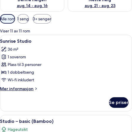
aug. 14 - aug. 16
aug. 21 - aug. 23
Tilgjengelige
Alle rom
1 seng
3+ senger
filtre
for
Viser 11 av 11 rom
rom
Åpne
Sunrise Studio | Gateutsikt
6
Sunrise Studio
alle
36 m²
bildene
1 soverom
av
Sunrise
Plass til 3 personer
Studio
1 dobbeltseng
Wi-fi inkludert
Mer
Mer informasjon
informasjon
om
Se priser
Sunrise
Studio
Åpne
Hageutsikt
5
Studio – basic (Bamboo)
alle
Hageutsikt
bildene