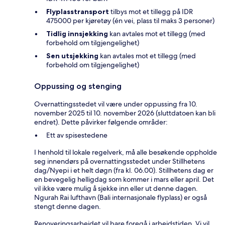
Flyplasstransport
tilbys mot et tillegg på IDR
475000 per kjøretøy (én vei, plass til maks 3 personer)
Tidlig innsjekking
kan avtales mot et tillegg (med
forbehold om tilgjengelighet)
Sen utsjekking
kan avtales mot et tillegg (med
forbehold om tilgjengelighet)
Oppussing og stenging
Overnattingsstedet vil være under oppussing fra 10.
november 2025 til 10. november 2026 (sluttdatoen kan bli
endret). Dette påvirker følgende områder:
Ett av spisestedene
I henhold til lokale regelverk, må alle besøkende oppholde
seg innendørs på overnattingsstedet under Stillhetens
dag/Nyepi i et helt døgn (fra kl. 06.00). Stillhetens dag er
en bevegelig helligdag som kommer i mars eller april. Det
vil ikke være mulig å sjekke inn eller ut denne dagen.
Ngurah Rai lufthavn (Bali internasjonale flyplass) er også
stengt denne dagen.
Renoveringsarbeidet vil bare foregå i arbeidstiden. Vi vil