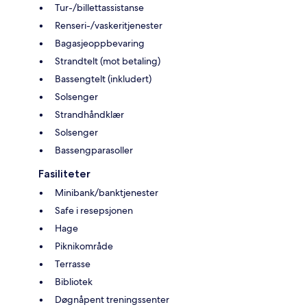
Tur-/billettassistanse
Renseri-/vaskeritjenester
Bagasjeoppbevaring
Strandtelt (mot betaling)
Bassengtelt (inkludert)
Solsenger
Strandhåndklær
Solsenger
Bassengparasoller
Fasiliteter
Minibank/banktjenester
Safe i resepsjonen
Hage
Piknikområde
Terrasse
Bibliotek
Døgnåpent treningssenter