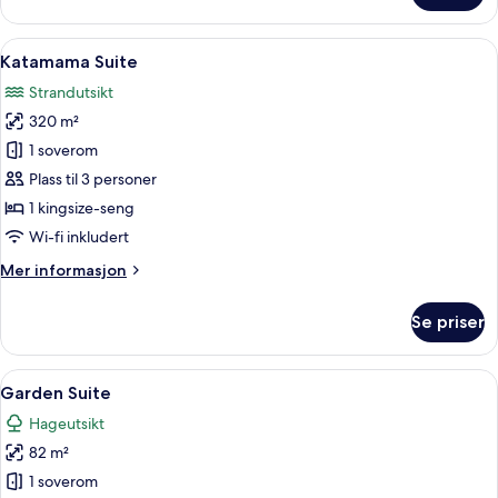
Suite
Åpne
LED-TV
12
Katamama Suite
alle
Strandutsikt
bildene
320 m²
av
Katamama
1 soverom
Suite
Plass til 3 personer
1 kingsize-seng
Wi-fi inkludert
Mer
Mer informasjon
informasjon
om
Se priser
Katamama
Suite
Åpne
Garden Suite | Sengetøy av topp kvali
7
Garden Suite
alle
Hageutsikt
bildene
82 m²
av
Garden
1 soverom