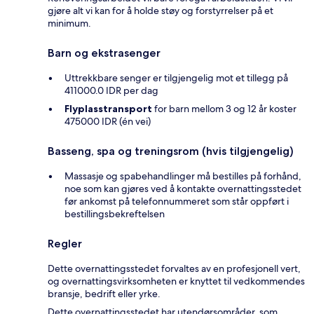
gjøre alt vi kan for å holde støy og forstyrrelser på et
minimum.
Barn og ekstrasenger
Uttrekkbare senger er tilgjengelig mot et tillegg på
411000.0 IDR per dag
Flyplasstransport
for barn mellom 3 og 12 år koster
475000 IDR (én vei)
Basseng, spa og treningsrom (hvis tilgjengelig)
Massasje og spabehandlinger må bestilles på forhånd,
noe som kan gjøres ved å kontakte overnattingsstedet
før ankomst på telefonnummeret som står oppført i
bestillingsbekreftelsen
Regler
Dette overnattingsstedet forvaltes av en profesjonell vert,
og overnattingsvirksomheten er knyttet til vedkommendes
bransje, bedrift eller yrke.
Dette overnattingsstedet har utendørsområder, som