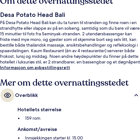
Om dette overnattingsstedet
Desa Potato Head Bali
På Desa Potato Head Bali kan du ta turen til stranden og finne roen i en
strandhytte eller slappe av på en solseng, samtidig som du bare vil være
15 minutter til fots fra Seminyak-stranden. 2 utendørsbassenger kan
friste med mye moro, og gjester som vil skjemme bort seg selv litt, kan
bestille både thailandsk massasje, ansiktsbehandlinger og refleksologi i
spaavdelingen. Kaum Restaurant (én av 4 restauranter) serverer både
frokost, lunsj og middag. Noen andre høydepunkter du finner på dette
hotellet i luksuriøs stil, er 2 strandbarer, en bassengbar og et døgnåpent
treningssenter. Mange skryter av bassenget og den vennlige
Informasjon om avbestillingsrett
betjeningen.
Mer om dette overnattingsstedet
Overblikk
Hotellets størrelse
159 rom
Ankomst/avreise
Innsjekkingen starter kl. 15.00