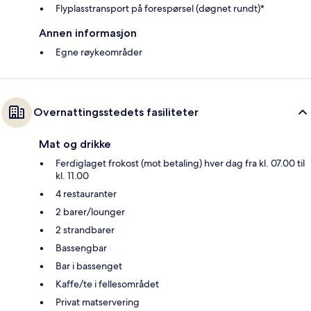
Flyplasstransport på forespørsel (døgnet rundt)*
Annen informasjon
Egne røykeområder
Overnattingsstedets fasiliteter
Mat og drikke
Ferdiglaget frokost (mot betaling) hver dag fra kl. 07.00 til
kl. 11.00
4 restauranter
2 barer/lounger
2 strandbarer
Bassengbar
Bar i bassenget
Kaffe/te i fellesområdet
Privat matservering