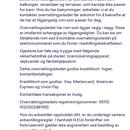
balkonger, verandaer og terrasser, som kanskje ikke passer
for barn. Hvis du har bekymringer, anbefaler vi at du
kontakter overnattingsstedet før ankomst for å bekrefte at
de har et tilgjengelig rom som passer for deg.
Overnattingsstedet har rom som ligger vegg i vegg. Disse
er imidlertid avhengige av tilgjengelighet. Du kan be om
tilstøtende rom ved å kontakte overnattingsstedet på
telefonnummeret som du finner i bestillingsbekreftelsen.
Gjestene kan føle seg trygge med følgende
sikkerhetstiltak på stedet: brannslukningsapparat,
røykvarsler og førstehjelpsskrin.
Dette overnattingsstedet godtar kredittkort. Ingen
kontantbetalinger.
Kredittkort som godtas: Visa, Mastercard, American
Express og Union Pay
Kontantløse transaksjoner er mulig.
Overnattingsstedets registreringsnummer: 55110,
9120302481955
Hvis du avbestiller oppholdet ditt, er du underlagt vertens
avbestillingsregler. I henhold til EUs forskrifter om
forbrukerrett gjelder ikke angreretten ved bestilling av