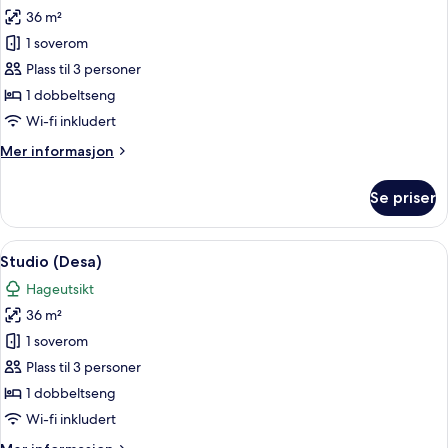
36 m²
av
Studio
1 soverom
–
Plass til 3 personer
basic
1 dobbeltseng
(Bamboo)
Wi-fi inkludert
Mer
Mer informasjon
informasjon
om
Se priser
Studio
–
basic
Åpne
Studio (Desa) | Utsikt mot gårdsplass
5
(Bamboo)
Studio (Desa)
alle
Hageutsikt
bildene
36 m²
av
Studio
1 soverom
(Desa)
Plass til 3 personer
1 dobbeltseng
Wi-fi inkludert
Mer