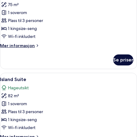
75 m²
av
Skyview
1 soverom
Sanctuary
Plass til 3 personer
1 kingsize-seng
Wi-fi inkludert
Mer
Mer informasjon
informasjon
om
Se priser
Skyview
Sanctuary
Åpne
Island Suite | Sengetøy av topp kvalit
9
Island Suite
alle
Hageutsikt
bildene
82 m²
av
Island
1 soverom
Suite
Plass til 3 personer
1 kingsize-seng
Wi-fi inkludert
Mer
Mer informasjon