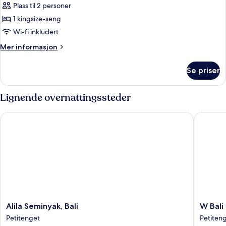
Suite
Plass til 2 personer
1 kingsize-seng
Wi-fi inkludert
Mer
Mer informasjon
informasjon
om
Se priser
Garden
Suite
Lignende overnattingssteder
Alila Seminyak, Bali
W Bali -
Alila
W
Alila Seminyak, Bali
W Bali
Seminyak,
Bali
Petitenget
Petiten
Bali
-