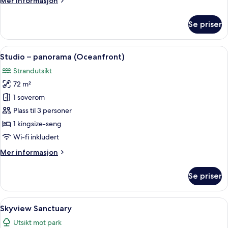
Mer informasjon
informasjon
om
Se priser
Studio
(Desa)
Åpne
Studio – panorama (Oceanfront) | Uts
9
Studio – panorama (Oceanfront)
alle
Strandutsikt
bildene
72 m²
av
Studio
1 soverom
–
Plass til 3 personer
panorama
1 kingsize-seng
(Oceanfront)
Wi-fi inkludert
Mer
Mer informasjon
informasjon
om
Se priser
Studio
–
panorama
Åpne
Skyview Sanctuary | Utsikt fra rommet
7
(Oceanfront)
Skyview Sanctuary
alle
Utsikt mot park
bildene