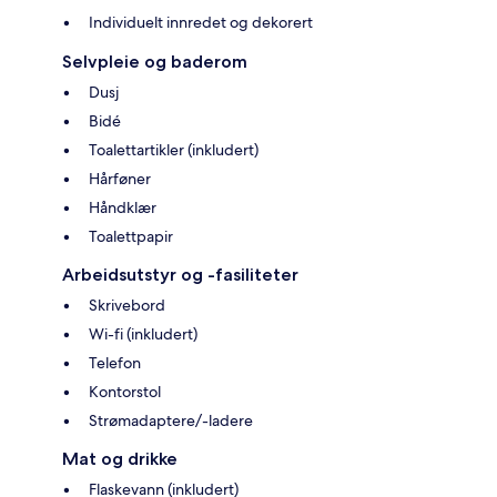
Individuelt innredet og dekorert
Selvpleie og baderom
Dusj
Bidé
Toalettartikler (inkludert)
Hårføner
Håndklær
Toalettpapir
Arbeidsutstyr og -fasiliteter
Skrivebord
Wi-fi (inkludert)
Telefon
Kontorstol
Strømadaptere/-ladere
Mat og drikke
Flaskevann (inkludert)