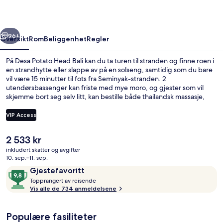
rige
Neste
96+
Oversikt
Rom
Beliggenhet
Regler
På Desa Potato Head Bali kan du ta turen til stranden og finne roen i
en strandhytte eller slappe av på en solseng, samtidig som du bare
vil være 15 minutter til fots fra Seminyak-stranden. 2
utendørsbassenger kan friste med mye moro, og gjester som vil
skjemme bort seg selv litt, kan bestille både thailandsk massasje,
ansiktsbehandlinger og refleksologi i spaavdelingen. Kaum
Restaurant (én av 4 restauranter) serverer både frokost, lunsj og
VIP Access
middag. Noen andre høydepunkter du finner på dette hotellet i
luksuriøs stil, er 2 strandbarer, en bassengbar og et døgnåpent
Den
2 533 kr
treningssenter. Mange skryter av bassenget og den vennlige
2 utendørsbassenger, bassengtelt (ink
nåværende
betjeningen.
inkludert skatter og avgifter
prisen
10. sep.–11. sep.
er
Anmeldelser
9,8
Gjestefavoritt
2 533 kr
T
av
Topprangert av reisende
o
Vis alle de 734 anmeldelsene
10,
p
Gjestefavoritt
p
Populære fasiliteter
r