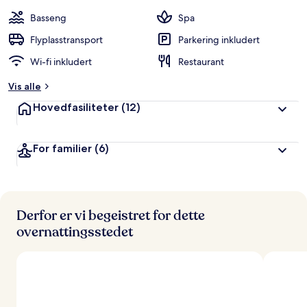
a
n
Basseng
Spa
g
e
Flyplasstransport
Parkering inkludert
r
Wi-fi inkludert
Restaurant
t
Vis alle
a
v
Hovedfasiliteter
(12)
r
e
For familier
(6)
i
s
e
n
d
e
Derfor er vi begeistret for dette
overnattingsstedet