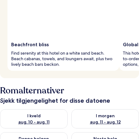
Beachfront bliss
Global 
Find serenity at this hotel on a white sand beach.
This hot
Beach cabanas, towels, and loungers await, plus two
to-order
lively beach bars beckon.
options,
Romalternativer
Sjekk tilgjengelighet for disse datoene
Sjekk tilgjengelighet for i kveld, aug. 10 - aug. 11
Sjekk tilgjengelighet for i morg
I kveld
I morgen
aug. 10 - aug. 11
aug. 11 - aug. 12
Sjekk tilgjengelighet for denne helgen, aug. 14 - aug. 16
Sjekk tilgjengelighet for neste
Denne helgen
Neste helg