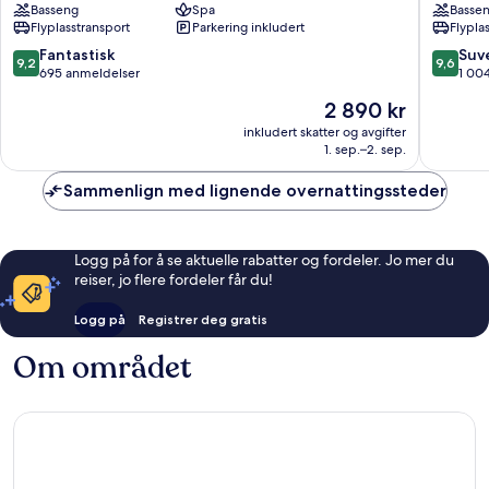
Basseng
Spa
Basse
Petitenget
Seminya
Flyplasstransport
Parkering inkludert
Flypla
Petiten
9.2
9.6
Fantastisk
Suv
9,2
9,6
av
av
695 anmeldelser
1 00
10,
10,
Prisen
2 890 kr
Fantastisk,
Suveren
er
695
1 004
inkludert skatter og avgifter
2 890 kr
1. sep.–2. sep.
anmeldelser
anmelde
Sammenlign med lignende overnattingssteder
Logg på for å se aktuelle rabatter og fordeler. Jo mer du
reiser, jo flere fordeler får du!
Logg på
Registrer deg gratis
Om området