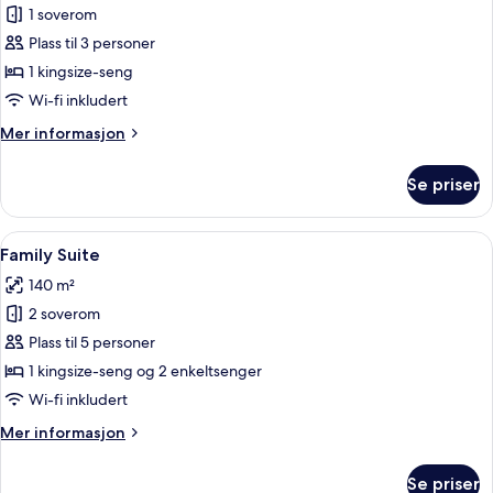
1 soverom
av
Pool
Plass til 3 personer
Suite
1 kingsize-seng
Wi-fi inkludert
Mer
Mer informasjon
informasjon
om
Se priser
Pool
Suite
Åpne
Family Suite | Sengetøy av topp kvalit
12
Family Suite
alle
140 m²
bildene
2 soverom
av
Family
Plass til 5 personer
Suite
1 kingsize-seng og 2 enkeltsenger
Wi-fi inkludert
Mer
Mer informasjon
informasjon
om
Se priser
Family