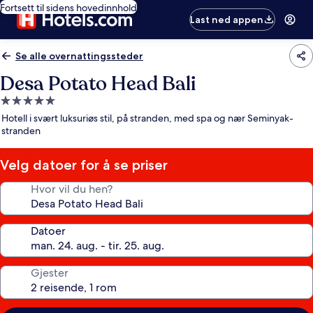
Fortsett til sidens hovedinnhold
Last ned appen
Se alle overnattingssteder
Desa Potato Head Bali
Overnattingssted
med
Hotell i svært luksuriøs stil, på stranden, med spa og nær Seminyak-
5.0
stranden
stjerner
Velg datoer for å se priser
Hvor vil du hen?
Datoer
Gjester