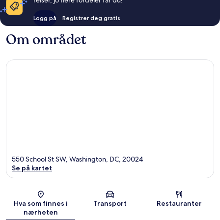
reiser, jo flere fordeler får du!
Logg på
Registrer deg gratis
Om området
550 School St SW, Washington, DC, 20024
Se på kartet
Kart
Hva som finnes i
Transport
Restauranter
nærheten