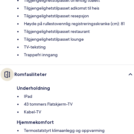
Tilgjengelighetstilpasset offentlig toalett
Tilgjengelighetstilpasset adkomst til heis
Tilgjengelighetstilpasset resepsjon
Høyde på rullestovennlig registreringsskranke (cm): 81
Tilgjengelighetstilpasset restaurant
Tilgjengelighetstilpasset lounge
TV-teksting
Trappefri inngang
Romfasiliteter
Underholdning
IPad
43 tommers Flatskjerm-TV
Kabel-TV
Hjemmekomfort
Termostatstyrt klimaanlegg og oppvarming