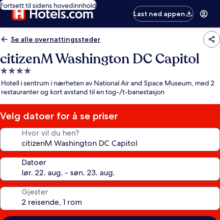
Fortsett til sidens hovedinnhold
Last ned appen
Se alle overnattingssteder
citizenM Washington DC Capitol
Overnattingssted
med
Hotell i sentrum i nærheten av National Air and Space Museum, med 2
4.0
restauranter og kort avstand til en tog-/t-banestasjon
stjerner
Velg datoer for å se priser
Hvor vil du hen?
Datoer
Gjester