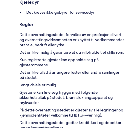
Kjæledyr
Det kreves ikke gebyrer for servicedyr
Regler
Dette overnattingsstedet forvaltes av en profesjonell vert,
og overnattingsvirksomheten er knyttet til vedkommendes
bransje, bedrift eller yrke.
Det er ikke mulig å garantere at du vil bli tildelt et stille rom.
Kun registrerte gjester kan oppholde seg på
gjesterommene.
Det er ikke tillatt å arrangere fester eller andre samlinger
på stedet.
Langtidsleie er mulig.
Gjestene kan føle seg trygge med følgende
sikkerhetstiltak på stedet: brannslukningsapparat og
røykvarsler.
På dette overnattingsstedet er gjester av alle legninger og
kjønnsidentiteter velkomne (LHBTQ+-vennlig).
Dette overnattingsstedet godtar kredittkort og debetkort.
Ingen kontantbetalinger.