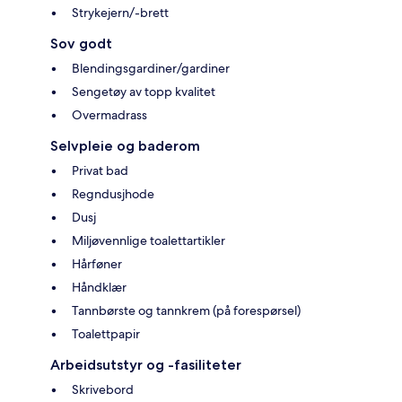
Strykejern/-brett
Sov godt
Blendingsgardiner/gardiner
Sengetøy av topp kvalitet
Overmadrass
Selvpleie og baderom
Privat bad
Regndusjhode
Dusj
Miljøvennlige toalettartikler
Hårføner
Håndklær
Tannbørste og tannkrem (på forespørsel)
Toalettpapir
Arbeidsutstyr og -fasiliteter
Skrivebord