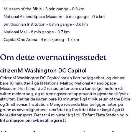
Museum of the Bible
- 3 min gange
- 0.3 km
National Air and Space Museum
- 6 min gange
- 0.6 km
Smithsonian Institution
- 6 min gange
- 0.6 km
National Mall
- 8 min gange
- 0.7 km
Capital One Arena
- 4 min kjøring
- 1.7 km
Om dette overnattingsstedet
citizenM Washington DC Capitol
CitizenM Washington DC Capitol har en flott beliggenhet, og det tar
bare 10 minutter å gå til National Mall og National Air and Space
Museum. Her finner du 2 restauranter som du kan velge mellom når
sulten melder seg, og et treningssenter oppmuntrer gjestene til fysisk
aktivitet. Det tar dessuten bare 10 minutter å gå til Museum of the Bible
og Smithsonian Institution. Mange reisende liker beliggenheten på
grunn av severdighetene i området og fordi det ikke er langt å gå til
kollektivtransport. Det tar 4 minutter å gå til L'Enfant Plaza Station og 6
minutter å gå til Federal Center Station.
Informasjon om avbestillingsrett