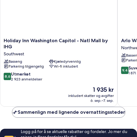
Shower)
Holiday
Arlo
Holiday Inn Washington Capitol - Natl Mall by
Arlo W
Inn
Washing
IHG
Northw
Washington
DC
Southwest
Basse
Capitol
Northwe
Parker
-
Basseng
Kjæledyrvennlig
Parkering tilgjengelig
Wi-fi inkludert
Natl
9.4
Suv
9,4
Mall
av
1 871
8.6
Utmerket
8,6
by
10,
av
2 923 anmeldelser
IHG
Suveren
10,
Prisen
1 935 kr
Southwest
1 871
Utmerket,
er
anmelde
2 923
inkludert skatter og avgifter
1 935 kr
6. sep.–7. sep.
anmeldelser
Sammenlign med lignende overnattingssteder
Logg på for å se aktuelle rabatter og fordeler. Jo mer du