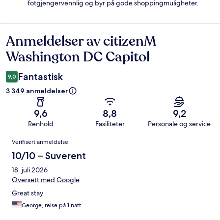
fotgjengervennlig og byr på gode shoppingmuligheter.
Anmeldelser av citizenM
Anmeldelser
Washington DC Capitol
Fantastisk
9,0
3 349 anmeldelser
9,6
8,8
9,2
Renhold
Fasiliteter
Personale og service
Anmeldelser
Verifisert anmeldelse
10/10 – Suverent
18. juli 2026
Oversett med Google
Great stay
George, reise på 1 natt