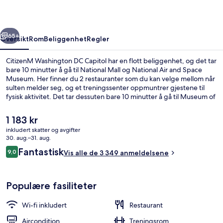
rige
Neste
65+
Oversikt
Rom
Beliggenhet
Regler
CitizenM Washington DC Capitol har en flott beliggenhet, og det tar
bare 10 minutter å gå til National Mall og National Air and Space
Museum. Her finner du 2 restauranter som du kan velge mellom når
sulten melder seg, og et treningssenter oppmuntrer gjestene til
fysisk aktivitet. Det tar dessuten bare 10 minutter å gå til Museum of
the Bible og Smithsonian Institution. Mange reisende liker
beliggenheten på grunn av severdighetene i området og fordi det
Den
1 183 kr
ikke er langt å gå til kollektivtransport. Det tar 4 minutter å gå til
nåværende
inkludert skatter og avgifter
L'Enfant Plaza Station og 6 minutter å gå til Federal Center Station.
prisen
30. aug.–31. aug.
2 restauranter, middag serveres
er
Anmeldelser
Fantastisk
9,0
Vis alle de 3 349 anmeldelsene
1 183 kr
9,0 av 10 –
Populære fasiliteter
Wi-fi inkludert
Restaurant
Aircondition
Treningsrom