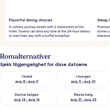
Flavorful dining choices
Sleep l
A culinary journey awaits with 2 restaurants at this
Premium
hotel. Guests can dine any time at the 24-hour eatery
divine 
or start their day with a buffet breakfast.
blackout
Romalternativer
Sjekk tilgjengelighet for disse datoene
Sjekk tilgjengelighet for i kveld, aug. 8 - aug. 9
Sjekk tilgjengelighet for i mor
I kveld
I morgen
aug. 8 - aug. 9
aug. 9 - aug. 10
Sjekk tilgjengelighet for denne helgen, aug. 14 - aug. 16
Sjekk tilgjengelighet for neste
Denne helgen
Neste helg
aug. 14 - aug. 16
aug. 21 - aug. 23
Åpne
Rom, 1 kingsize-seng | Sengetøy av t