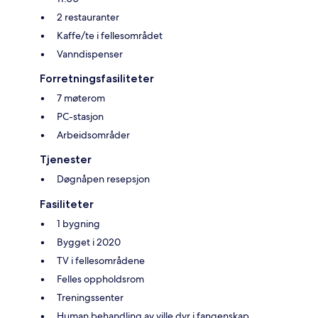
2 restauranter
Kaffe/te i fellesområdet
Vanndispenser
Forretningsfasiliteter
7 møterom
PC-stasjon
Arbeidsområder
Tjenester
Døgnåpen resepsjon
Fasiliteter
1 bygning
Bygget i 2020
TV i fellesområdene
Felles oppholdsrom
Treningssenter
Human behandling av ville dyr i fangenskap