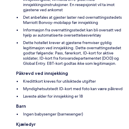
innsjekkingsinstruksjoner. En resepsjonist vil ta imot
gjestene ved ankomst
Det anbefales at gjester laster ned overnattingsstedets
Marriott Bonvoy-mobilapp før innsjekking
Informasjon fra overnattingsstedet kan bli oversatt ved
hjelp av automatiserte oversettelsesverktøy
Dette hotellet krever at gjestene fremviser gyldig
legitimasjon ved innsjekking. Dette overnattingsstedet
godtar følgende: Pass, førerkort, ID-kort for aktive
soldater, ID-kort fra forsvarsdepartementet (DOD) og
Global Entry. EBT-kort godtas ikke som legitimasjon.
Påkrevd ved innsjekking
Kredittkort kreves for utilsiktede utgifter
Myndighetsutstedt ID-kort med foto kan være påkrevd
Laveste alder for innsjekking er 18
Barn
Ingen babysenger (barnesenger)
Kjæledyr