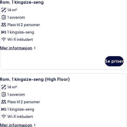
7
Rom, 1 kingsize-seng
alle
14 m²
bildene
1 soverom
av
Rom,
Plass til 2 personer
1
1 kingsize-seng
kingsize-
Wi-fi inkludert
seng
Mer
Mer informasjon
informasjon
om
Se priser
Rom,
1
kingsize-
Åpne
Rom, 1 kingsize-seng (High Floor) | S
11
seng
Rom, 1 kingsize-seng (High Floor)
alle
14 m²
bildene
1 soverom
av
Rom,
Plass til 2 personer
1
1 kingsize-seng
kingsize-
Wi-fi inkludert
seng
Mer
Mer informasjon