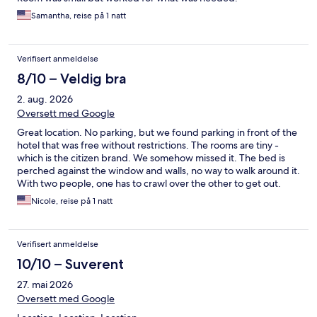
Samantha, reise på 1 natt
Verifisert anmeldelse
8/10 – Veldig bra
2. aug. 2026
Oversett med Google
Great location. No parking, but we found parking in front of the
hotel that was free without restrictions. The rooms are tiny -
which is the citizen brand. We somehow missed it. The bed is
perched against the window and walls, no way to walk around it.
With two people, one has to crawl over the other to get out.
That said, the price for DC and the location is moderate. Staff
Nicole, reise på 1 natt
was super helpful and friendly. Breakfast for $25 was delicious.
We would stay again for 1 night.
Verifisert anmeldelse
10/10 – Suverent
27. mai 2026
Oversett med Google