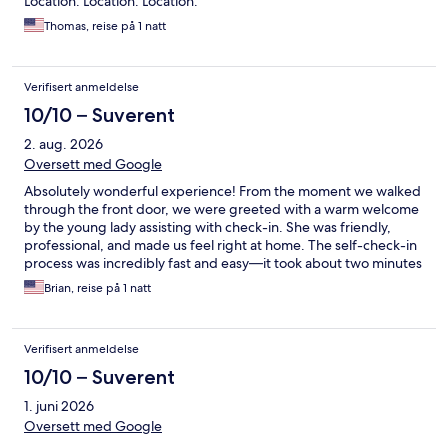
Location. Location. Location.
Thomas, reise på 1 natt
Verifisert anmeldelse
10/10 – Suverent
2. aug. 2026
Oversett med Google
Absolutely wonderful experience! From the moment we walked
through the front door, we were greeted with a warm welcome
by the young lady assisting with check-in. She was friendly,
professional, and made us feel right at home. The self-check-in
process was incredibly fast and easy—it took about two minutes
to get our room keys. Once we got to our room, we were
Brian, reise på 1 natt
completely amazed. The room was modern, thoughtfully
designed, and packed with features that made our stay
comfortable and enjoyable. The highlight of our stay was the
Verifisert anmeldelse
bed. We honestly slept better than we have at any hotel we’ve
ever stayed in. It was the best night’s sleep we’ve had while
10/10 – Suverent
traveling, and that alone would make us want to come back.
1. juni 2026
Overall, this was an outstanding experience from start to finish.
We highly recommend citizenM.
Oversett med Google