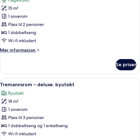
Hageutsikt
bildene
15 m²
av
Dobbeltrom
1 soverom
–
Plass til 2 personer
deluxe
1 dobbeltseng
Wi-fi inkludert
Mer
Mer informasjon
informasjon
om
Se priser
Dobbeltrom
–
deluxe
Åpne
Tremannsrom – deluxe, byutsikt | Wi-f
6
Tremannsrom – deluxe, byutsikt
alle
Byutsikt
bildene
18 m²
av
Tremannsrom
1 soverom
–
Plass til 3 personer
deluxe,
1 dobbeltseng og 1 enkeltseng
byutsikt
Wi-fi inkludert