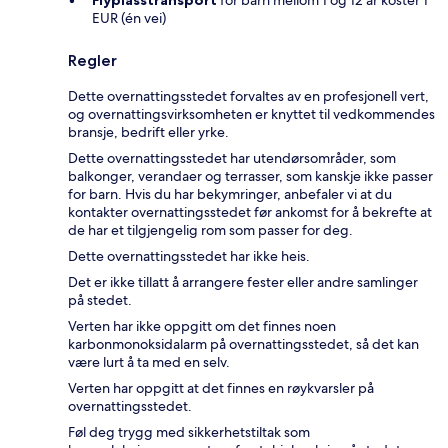
Flyplasstransport
for barn mellom 1 og 12 år koster 1
EUR (én vei)
Regler
Dette overnattingsstedet forvaltes av en profesjonell vert,
og overnattingsvirksomheten er knyttet til vedkommendes
bransje, bedrift eller yrke.
Dette overnattingsstedet har utendørsområder, som
balkonger, verandaer og terrasser, som kanskje ikke passer
for barn. Hvis du har bekymringer, anbefaler vi at du
kontakter overnattingsstedet før ankomst for å bekrefte at
de har et tilgjengelig rom som passer for deg.
Dette overnattingsstedet har ikke heis.
Det er ikke tillatt å arrangere fester eller andre samlinger
på stedet.
Verten har ikke oppgitt om det finnes noen
karbonmonoksidalarm på overnattingsstedet, så det kan
være lurt å ta med en selv.
Verten har oppgitt at det finnes en røykvarsler på
overnattingsstedet.
Føl deg trygg med sikkerhetstiltak som