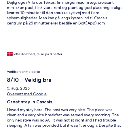
Dejlig uge i Villa dos Teixos, fin morgenmad m æg, croissant
mm, skøn pool, flink vært, rent og pænt og god placering i roligt
kvarter 10 minutter til den smukke kystvej med flere
spisemuligheder. Man kan gå langs kysten ind til Cascais
centrum på 25 minutter eller bestille en Bolt( App) som
ankommer 3-6 minutter efter. Fra Cascais går tog til Lissabon.
Super dejlig ferie.
Lotte Koefoed, reise på 8 netter
Verifisert anmeldelse
8/10 – Veldig bra
5. aug. 2025
Oversett med Google
Great stay in Cascais.
I loved my stay here. The host was very nice. The place was
clean and a very nice breakfast was served every morning. The
only negative was no AC. It was hot at night and I had trouble
sleeping. A fan was provided but it wasn’t enough. Despite that