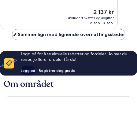
10,
10,
Fantastisk,
Bra,
Prisen
2 137 kr
296
357
er
anmeldelser
anmelde
inkludert skatter og avgifter
2 137 kr
2. sep.–3. sep.
Sammenlign med lignende overnattingssteder
Logg på for å se aktuelle rabatter og fordeler. Jo mer du
reiser, jo flere fordeler får du!
Logg på
Registrer deg gratis
Om området