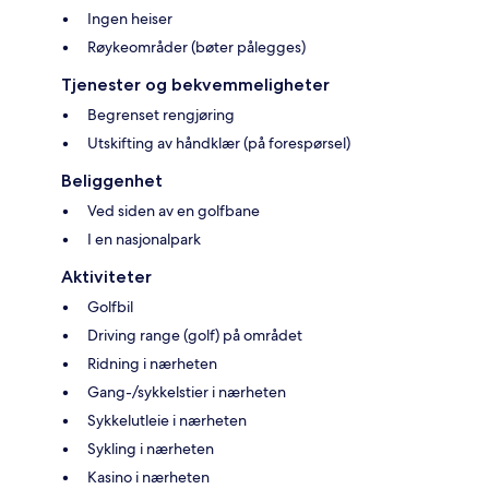
Ingen heiser
Røykeområder (bøter pålegges)
Tjenester og bekvemmeligheter
Begrenset rengjøring
Utskifting av håndklær (på forespørsel)
Beliggenhet
Ved siden av en golfbane
I en nasjonalpark
Aktiviteter
Golfbil
Driving range (golf) på området
Ridning i nærheten
Gang-/sykkelstier i nærheten
Sykkelutleie i nærheten
Sykling i nærheten
Kasino i nærheten