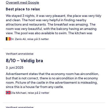
Oversett med Google
Best place to relax
We stayed 3 nights, it was very pleasant, the place was very tidy
and clean. The host was very helpful in finding nearby
attractions and restaurants. The breakfast was amazing. The
room was very beautiful, with the balcony having an amazing
view. The pool was also available to swim. The kitchen was
equipped and ready to use. The location was very nice, only 4
Dr. Zanis Ali, reise på 3 netter
minutes by drive to the sea. Shops are quite near, for example
Lidl, restaurants, and fuel pump in case needed.
Verifisert anmeldelse
8/10 – Veldig bra
3. juni 2025
Advertisement states that the economy room has aircondition,
but that is not correct, there is no aircondition in the economy
room. Picture of the castle in the advertisement is misleading,
since this is a house far from any castle.
Ola Michael, reise på 2 netter
Verifisert anmeldelse