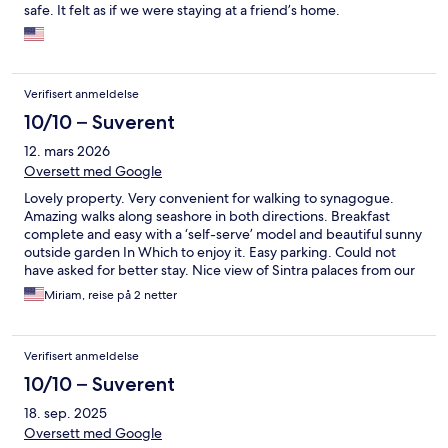
safe. It felt as if we were staying at a friend’s home.
Verifisert anmeldelse
10/10 – Suverent
12. mars 2026
Oversett med Google
Lovely property. Very convenient for walking to synagogue.
Amazing walks along seashore in both directions. Breakfast
complete and easy with a ‘self-serve’ model and beautiful sunny
outside garden In Which to enjoy it. Easy parking. Could not
have asked for better stay. Nice view of Sintra palaces from our
room. Even was given a flower for “Woman’s Day”.
Miriam, reise på 2 netter
Verifisert anmeldelse
10/10 – Suverent
18. sep. 2025
Oversett med Google