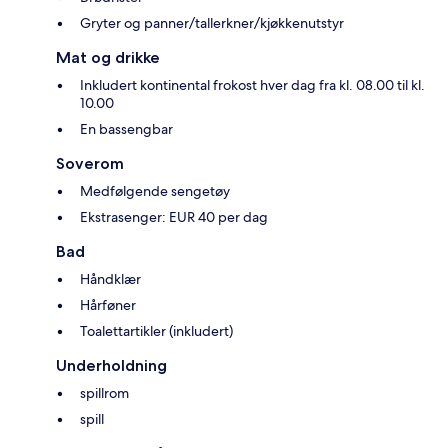
Gryter og panner/tallerkner/kjøkkenutstyr
Mat og drikke
Inkludert kontinental frokost hver dag fra kl. 08.00 til kl.
10.00
En bassengbar
Soverom
Medfølgende sengetøy
Ekstrasenger: EUR 40 per dag
Bad
Håndklær
Hårføner
Toalettartikler (inkludert)
Underholdning
spillrom
spill