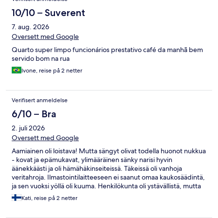
10/10 – Suverent
7. aug. 2026
Oversett med Google
Quarto super limpo funcionários prestativo café da manhã bem
servido bom na rua
Ivone, reise på 2 netter
Verifisert anmeldelse
6/10 – Bra
2. juli 2026
Oversett med Google
Aamiainen oli loistava! Mutta sängyt olivat todella huonot nukkua
- kovat ja epämukavat, ylimääräinen sänky narisi hyvin
äänekkäästi ja oli hämähäkinseiteissä. Täkeissä oli vanhoja
veritahroja. Ilmastointilaitteeseen ei saanut omaa kaukosäädintä,
ja sen vuoksi yöllä oli kuuma. Henkilökunta oli ystävällistä, mutta
ei juuri osannut englantia. Hotels.comin kautta laitettuihin
Kati, reise på 2 netter
viesteihin ei vastattu.