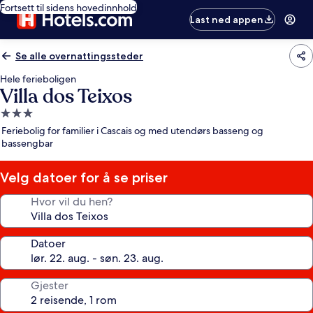
Fortsett til sidens hovedinnhold
Last ned appen
Se alle overnattingssteder
Hele ferieboligen
Villa dos Teixos
Overnattingssted
med
Feriebolig for familier i Cascais og med utendørs basseng og
3.0
bassengbar
stjerner
Velg datoer for å se priser
Hvor vil du hen?
Datoer
Gjester