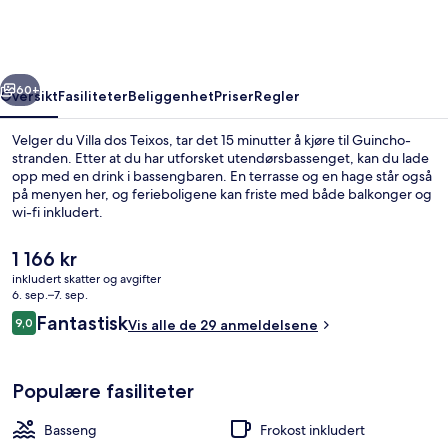
rige
Neste
60+
Oversikt
Fasiliteter
Beliggenhet
Priser
Regler
Velger du Villa dos Teixos, tar det 15 minutter å kjøre til Guincho-
stranden. Etter at du har utforsket utendørsbassenget, kan du lade
opp med en drink i bassengbaren. En terrasse og en hage står også
på menyen her, og ferieboligene kan friste med både balkonger og
wi-fi inkludert.
Den
1 166 kr
nåværende
inkludert skatter og avgifter
prisen
6. sep.–7. sep.
Restaurant
er
Anmeldelser
Fantastisk
9,0
Vis alle de 29 anmeldelsene
1 166 kr
9,0 av 10 –
Populære fasiliteter
Basseng
Frokost inkludert