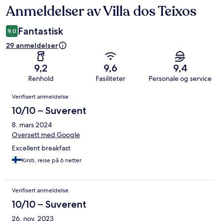
Anmeldelser av Villa dos Teixos
Anmeldelser
Fantastisk
9,0
29 anmeldelser
9,2
9,6
9,4
Renhold
Fasiliteter
Personale og service
Anmeldelser
Verifisert anmeldelse
10/10 – Suverent
8. mars 2024
Oversett med Google
Excellent breakfast
Kirsti, reise på 6 netter
Verifisert anmeldelse
10/10 – Suverent
26. nov. 2023