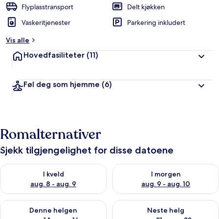
Flyplasstransport
Delt kjøkken
Vaskeritjenester
Parkering inkludert
Vis alle
Hovedfasiliteter
(11)
Føl deg som hjemme
(6)
Romalternativer
Sjekk tilgjengelighet for disse datoene
Sjekk tilgjengelighet for i kveld, aug. 8 - aug. 9
Sjekk tilgjengelighet for i mor
I kveld
I morgen
aug. 8 - aug. 9
aug. 9 - aug. 10
Sjekk tilgjengelighet for denne helgen, aug. 14 - aug. 16
Sjekk tilgjengelighet for neste
Denne helgen
Neste helg