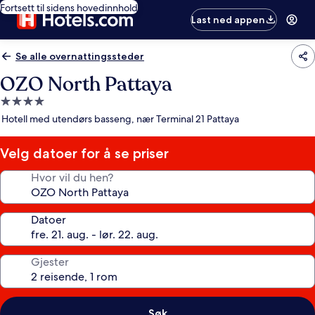
Fortsett til sidens hovedinnhold
Last ned appen
Se alle overnattingssteder
OZO North Pattaya
Overnattingssted
med
Hotell med utendørs basseng, nær Terminal 21 Pattaya
4.0
stjerner
Velg datoer for å se priser
Hvor vil du hen?
Datoer
Gjester
Søk