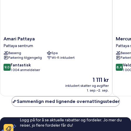
Amari
Mercur
Amari Pattaya
Mercur
Pattaya
Pattaya
Pattaya sentrum
Pattaya
Pattaya
Ocean
Basseng
Spa
Basse
sentrum
Resort
Parkering tilgjengelig
Wi-fi inkludert
Parker
Pattaya
sentrum
9.0
8.4
Fantastisk
Veld
9,0
8,4
av
av
1 004 anmeldelser
1 00
10,
10,
Prisen
1 111 kr
Fantastisk,
Veldig
er
1 004
bra,
inkludert skatter og avgifter
1 111 kr
1. sep.–2. sep.
anmeldelser
1 000
anmelde
Sammenlign med lignende overnattingssteder
Logg på for å se aktuelle rabatter og fordeler. Jo mer du
reiser, jo flere fordeler får du!