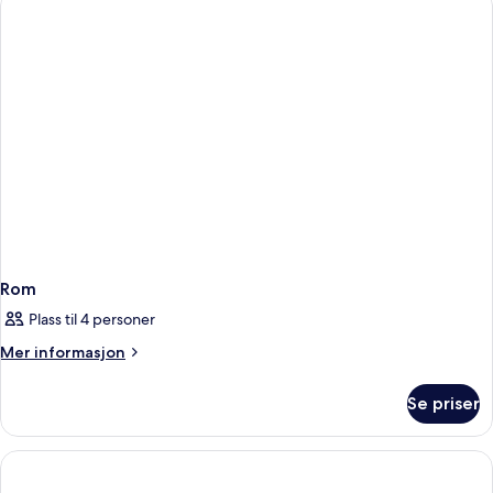
Rom
Plass til 4 personer
Mer
Mer informasjon
informasjon
om
Se priser
Rom