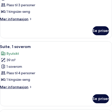
–
Plass til 3 personer
superior,
1 kingsize-seng
1
Mer
Mer informasjon
kingsize-
informasjon
seng
om
Se priser
Rom
–
superior,
Åpne
Suite, 1 soverom | Safe på rommet, sk
11
1
Suite, 1 soverom
alle
kingsize-
Byutsikt
seng
bildene
39 m²
av
Suite,
1 soverom
1
Plass til 4 personer
soverom
1 kingsize-seng
Mer
Mer informasjon
informasjon
om
Se priser
Suite,
1
soverom