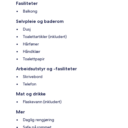
Fasiliteter
Balkong
Selvpleie og baderom
Dusj
Toalettartikler (inkludert)
Hårføner
Håndklær
Toalettpapir
Arbeidsutstyr og -fasiliteter
Skrivebord
Telefon
Mat og drikke
Flaskevann (inkludert)
Mer
Daglig rengjøring
Safe på rommet