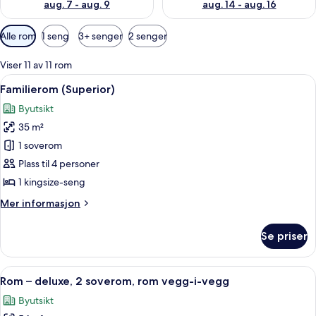
aug. 7 - aug. 9
aug. 14 - aug. 16
Tilgjengelige
Alle rom
1 seng
3+ senger
2 senger
filtre
for
Viser 11 av 11 rom
rom
Åpne
Familierom (Superior) | Safe på romme
11
Familierom (Superior)
alle
Byutsikt
bildene
35 m²
av
Familierom
1 soverom
(Superior)
Plass til 4 personer
1 kingsize-seng
Mer
Mer informasjon
informasjon
om
Se priser
Familierom
(Superior)
Åpne
Rom – deluxe, 2 soverom, rom vegg-i-
10
Rom – deluxe, 2 soverom, rom vegg-i-vegg
alle
Byutsikt
bildene