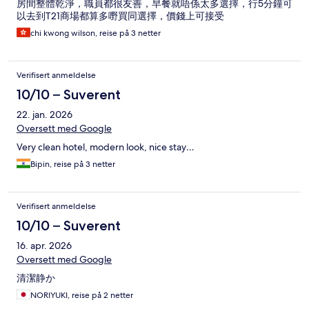
房間整體乾淨，職員都很友善，早餐就唔係太多選擇，行5分鐘可
以去到T21商場都算多嘢買同選擇，價錢上可接受
chi kwong wilson, reise på 3 netter
Verifisert anmeldelse
10/10 – Suverent
22. jan. 2026
Oversett med Google
Very clean hotel, modern look, nice stay…
Bipin, reise på 3 netter
Verifisert anmeldelse
10/10 – Suverent
16. apr. 2026
Oversett med Google
清潔静か
NORIYUKI, reise på 2 netter