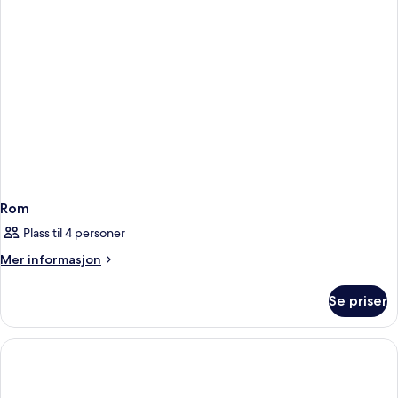
Rom
Plass til 4 personer
Mer
Mer informasjon
informasjon
om
Se priser
Rom