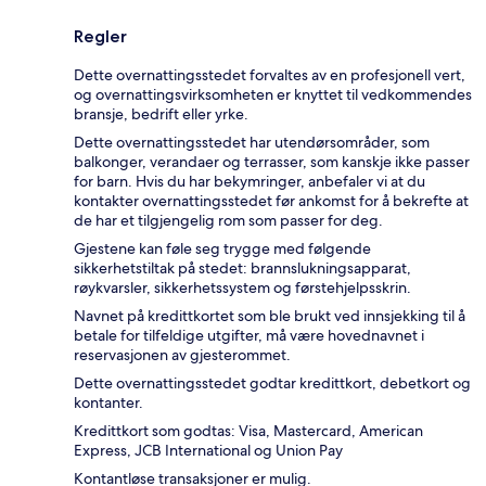
Regler
Dette overnattingsstedet forvaltes av en profesjonell vert,
og overnattingsvirksomheten er knyttet til vedkommendes
bransje, bedrift eller yrke.
Dette overnattingsstedet har utendørsområder, som
balkonger, verandaer og terrasser, som kanskje ikke passer
for barn. Hvis du har bekymringer, anbefaler vi at du
kontakter overnattingsstedet før ankomst for å bekrefte at
de har et tilgjengelig rom som passer for deg.
Gjestene kan føle seg trygge med følgende
sikkerhetstiltak på stedet: brannslukningsapparat,
røykvarsler, sikkerhetssystem og førstehjelpsskrin.
Navnet på kredittkortet som ble brukt ved innsjekking til å
betale for tilfeldige utgifter, må være hovednavnet i
reservasjonen av gjesterommet.
Dette overnattingsstedet godtar kredittkort, debetkort og
kontanter.
Kredittkort som godtas: Visa, Mastercard, American
Express, JCB International og Union Pay
Kontantløse transaksjoner er mulig.