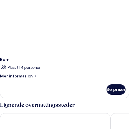
Rom
Plass til 4 personer
Mer
Mer informasjon
informasjon
om
Se priser
Rom
Lignende overnattingssteder
Amari Pattaya
Mercure 