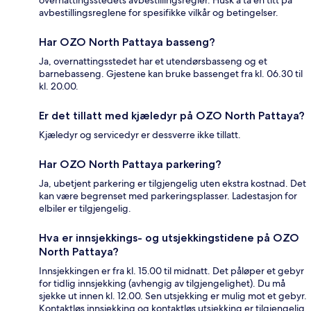
overnattingsstedets avbestillingsregler. Husk å ta en titt på
avbestillingsreglene for spesifikke vilkår og betingelser.
Har OZO North Pattaya basseng?
Ja, overnattingsstedet har et utendørsbasseng og et
barnebasseng. Gjestene kan bruke bassenget fra kl. 06.30 til
kl. 20.00.
Er det tillatt med kjæledyr på OZO North Pattaya?
Kjæledyr og servicedyr er dessverre ikke tillatt.
Har OZO North Pattaya parkering?
Ja, ubetjent parkering er tilgjengelig uten ekstra kostnad. Det
kan være begrenset med parkeringsplasser. Ladestasjon for
elbiler er tilgjengelig.
Hva er innsjekkings- og utsjekkingstidene på OZO
North Pattaya?
Innsjekkingen er fra kl. 15.00 til midnatt. Det påløper et gebyr
for tidlig innsjekking (avhengig av tilgjengelighet). Du må
sjekke ut innen kl. 12.00. Sen utsjekking er mulig mot et gebyr.
Kontaktløs innsjekking og kontaktløs utsjekking er tilgjengelig.