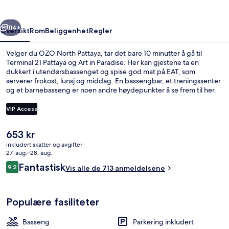
rige
Neste
114+
Oversikt
Rom
Beliggenhet
Regler
Velger du OZO North Pattaya, tar det bare 10 minutter å gå til
Terminal 21 Pattaya og Art in Paradise. Her kan gjestene ta en
dukkert i utendørsbassenget og spise god mat på EAT, som
serverer frokost, lunsj og middag. En bassengbar, et treningssenter
og et barnebasseng er noen andre høydepunkter å se frem til her.
Andre reisende skryter av den vennlige betjeningen og frokosten.
VIP Access
Den
653 kr
Rom – deluxe, 2 soverom, rom vegg-i-
nåværende
inkludert skatter og avgifter
prisen
27. aug.–28. aug.
er
Anmeldelser
Fantastisk
9,2
Vis alle de 713 anmeldelsene
653 kr
9,2 av 10 –
Populære fasiliteter
Basseng
Parkering inkludert