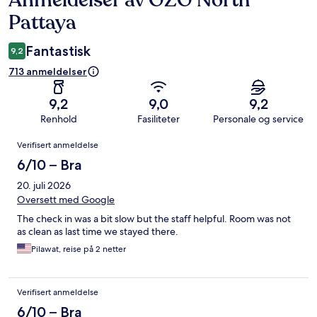
Anmeldelser av OZO North
Pattaya
Fantastisk
9,2
713 anmeldelser
9,2
9,0
9,2
Renhold
Fasiliteter
Personale og service
Anmeldelser
Verifisert anmeldelse
6/10 – Bra
20. juli 2026
Oversett med Google
The check in was a bit slow but the staff helpful. Room was not
as clean as last time we stayed there.
Pilawat, reise på 2 netter
Verifisert anmeldelse
6/10 – Bra