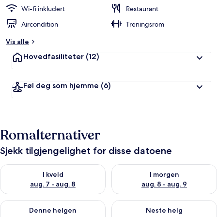
Wi-fi inkludert
Restaurant
Aircondition
Treningsrom
Vis alle
Hovedfasiliteter
(12)
Føl deg som hjemme
(6)
Romalternativer
Sjekk tilgjengelighet for disse datoene
Sjekk tilgjengelighet for i kveld, aug. 7 - aug. 8
Sjekk tilgjengelighet for i mor
I kveld
I morgen
aug. 7 - aug. 8
aug. 8 - aug. 9
Sjekk tilgjengelighet for denne helgen, aug. 7 - aug. 9
Sjekk tilgjengelighet for neste 
Denne helgen
Neste helg