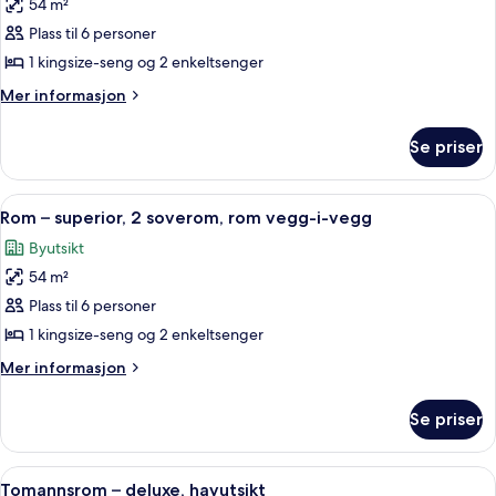
54 m²
av
Rom
Plass til 6 personer
–
1 kingsize-seng og 2 enkeltsenger
deluxe,
Mer
Mer informasjon
2
informasjon
soverom,
om
Se priser
Rom
rom
–
vegg-
deluxe,
Åpne
Rom – superior, 2 soverom, rom vegg-
i-
10
2
Rom – superior, 2 soverom, rom vegg-i-vegg
alle
soverom,
vegg
Byutsikt
rom
bildene
vegg-
54 m²
av
i-
Rom
Plass til 6 personer
vegg
–
1 kingsize-seng og 2 enkeltsenger
superior,
Mer
Mer informasjon
2
informasjon
soverom,
om
Se priser
Rom
rom
–
vegg-
superior,
Åpne
Tomannsrom – deluxe, havutsikt | Saf
i-
13
2
Tomannsrom – deluxe, havutsikt