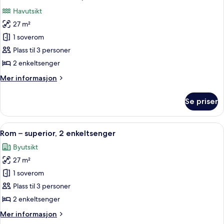
alle
soverom,
vegg
Havutsikt
rom
bildene
vegg-
27 m²
av
i-
Tomannsrom
1 soverom
vegg
–
Plass til 3 personer
deluxe,
2 enkeltsenger
havutsikt
Mer
Mer informasjon
informasjon
om
Se priser
Tomannsrom
–
deluxe,
Åpne
Safe på rommet, skrivebord og skrive
10
havutsikt
Rom – superior, 2 enkeltsenger
alle
Byutsikt
bildene
27 m²
av
Rom
1 soverom
–
Plass til 3 personer
superior,
2 enkeltsenger
2
Mer
Mer informasjon
enkeltsenger
informasjon