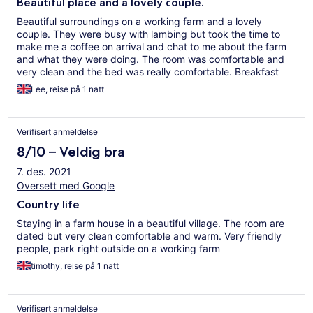
Beautiful place and a lovely couple.
Beautiful surroundings on a working farm and a lovely
couple. They were busy with lambing but took the time to
make me a coffee on arrival and chat to me about the farm
and what they were doing. The room was comfortable and
very clean and the bed was really comfortable. Breakfast
was lovely. I will be staying there next time I am working in
Lee, reise på 1 natt
the area, and i will be making sure that is soon. I will try the
evening meal next time (need to book) as whatever was
cooking smelled delicious. Highly recommended.
Verifisert anmeldelse
8/10 – Veldig bra
7. des. 2021
Oversett med Google
Country life
Staying in a farm house in a beautiful village. The room are
dated but very clean comfortable and warm. Very friendly
people, park right outside on a working farm
timothy, reise på 1 natt
Verifisert anmeldelse