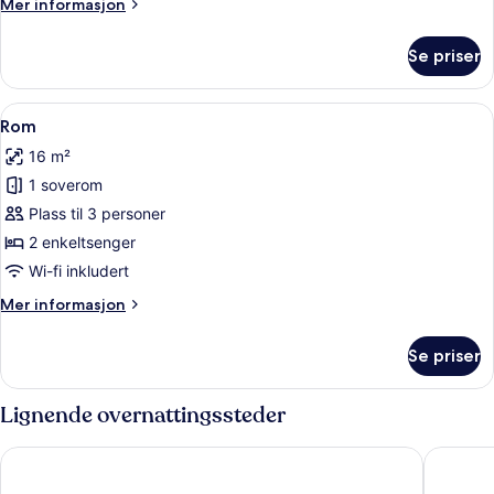
Mer
Mer informasjon
informasjon
om
Se priser
Rom
Åpne
Skrivebord, strykejern/-brett, barne
3
Rom
alle
16 m²
bildene
1 soverom
av
Rom
Plass til 3 personer
2 enkeltsenger
Wi-fi inkludert
Mer
Mer informasjon
informasjon
om
Se priser
Rom
Lignende overnattingssteder
Newark Hotel
Delta Ho