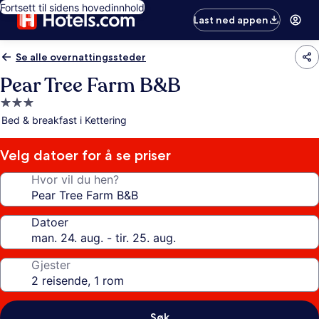
Fortsett til sidens hovedinnhold
Last ned appen
Se alle overnattingssteder
Pear Tree Farm B&B
Overnattingssted
med
Bed & breakfast i Kettering
3.0
stjerner
Velg datoer for å se priser
Hvor vil du hen?
Datoer
Gjester
Søk