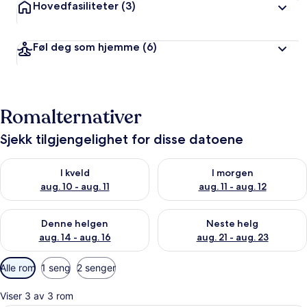
Hovedfasiliteter
(3)
Føl deg som hjemme
(6)
Romalternativer
Sjekk tilgjengelighet for disse datoene
Sjekk tilgjengelighet for i kveld, aug. 10 - aug. 11
Sjekk tilgjengelighet for i mo
I kveld
I morgen
aug. 10 - aug. 11
aug. 11 - aug. 12
Sjekk tilgjengelighet for denne helgen, aug. 14 - aug. 16
Sjekk tilgjengelighet for nest
Denne helgen
Neste helg
aug. 14 - aug. 16
aug. 21 - aug. 23
Tilgjengelige
Alle rom
1 seng
2 senger
filtre
for
Viser 3 av 3 rom
rom