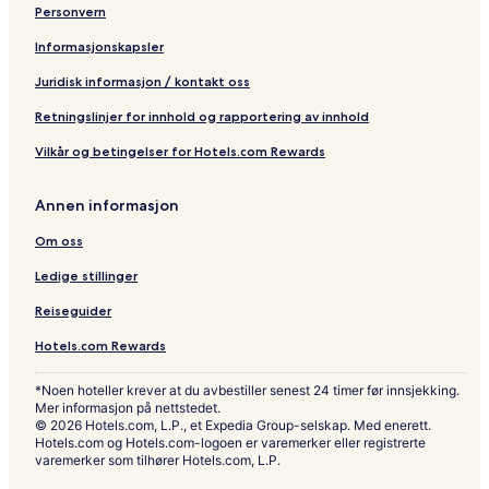
Personvern
e
e
w
n
Informasjonskapsler
-
C
Juridisk informasjon / kontakt oss
e
n
Retningslinjer for innhold og rapportering av innhold
t
Vilkår og betingelser for Hotels.com Rewards
r
e
Annen informasjon
Om oss
Ledige stillinger
Reiseguider
Hotels.com Rewards
*Noen hoteller krever at du avbestiller senest 24 timer før innsjekking.
Mer informasjon på nettstedet.
© 2026 Hotels.com, L.P., et Expedia Group-selskap. Med enerett.
Hotels.com og Hotels.com-logoen er varemerker eller registrerte
varemerker som tilhører Hotels.com, L.P.