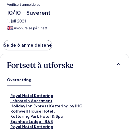
Verifisert anmeldelse
10/10 – Suverent
1. juli 2021
Simon, reise på 1 natt
Se de 6 anmeldelsene
Fortsett å utforske
Overnatting
L
Royal Hotel Kettering
i
L
Lahnstein Apartment
n
i
L
Holiday Inn Express Kettering by IHG
k
n
i
L
Rothwell House Hotel .
s
k
n
i
L
Kettering Park Hotel & Spa
o
s
k
n
i
L
Spanhoe Lodge - B&B
m
o
s
k
n
i
L
Royal Hotel Kettering