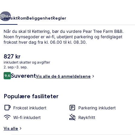
rige
Neste
16+
Oversikt
Rom
Beliggenhet
Regler
Når du skal til Kettering, bør du vurdere Pear Tree Farm B&B.
Noen frynsegoder er wi-fi, ubetjent parkering og ferdiglaget
frokost hver dag fra kl. 06.00 til kl. 08.30.
Den
827 kr
nåværende
inkludert skatter og avgifter
prisen
2. sep.–3. sep.
er
Anmeldelser
Suverent
9,4
Vis alle de 6 anmeldelsene
827 kr
9,4 av 10 –
Fasade
Populære fasiliteter
Frokost inkludert
Parkering inkludert
Wi-fi inkludert
Røykfritt
Vis alle