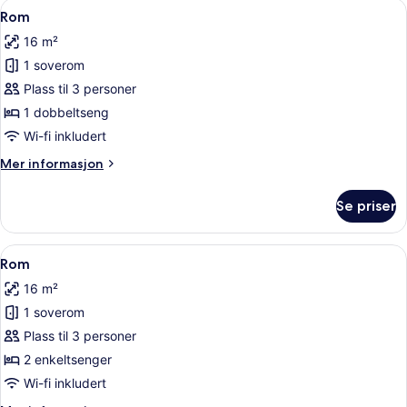
Åpne
Rom | Skrivebord, strykejern/-brett
6
Rom
alle
16 m²
bildene
1 soverom
av
Rom
Plass til 3 personer
1 dobbeltseng
Wi-fi inkludert
Mer
Mer informasjon
informasjon
om
Se priser
Rom
Åpne
Skrivebord, strykejern/-brett, barne
3
Rom
alle
16 m²
bildene
1 soverom
av
Rom
Plass til 3 personer
2 enkeltsenger
Wi-fi inkludert