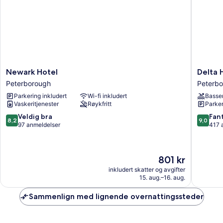
Newark
Delta
Newark Hotel
Delta 
Hotel
Hotels
Peterborough
Peterb
Peterborough
by
Parkering inkludert
Wi-fi inkludert
Basse
Marriott
Vaskeritjenester
Røykfritt
Parker
Peterbo
Peterbo
8.2
9.0
Veldig bra
Fant
8,2
9,0
av
av
97 anmeldelser
417 
10,
10,
Veldig
Fantasti
bra,
417
Prisen
801 kr
97
anmelde
er
anmeldelser
inkludert skatter og avgifter
801 kr
15. aug.–16. aug.
Sammenlign med lignende overnattingssteder