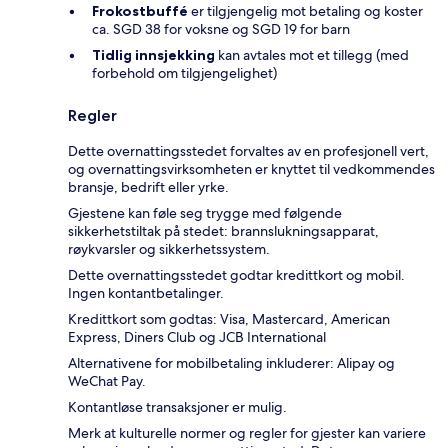
Frokostbuffé
er tilgjengelig mot betaling og koster
ca. SGD 38 for voksne og SGD 19 for barn
Tidlig innsjekking
kan avtales mot et tillegg (med
forbehold om tilgjengelighet)
Regler
Dette overnattingsstedet forvaltes av en profesjonell vert,
og overnattingsvirksomheten er knyttet til vedkommendes
bransje, bedrift eller yrke.
Gjestene kan føle seg trygge med følgende
sikkerhetstiltak på stedet: brannslukningsapparat,
røykvarsler og sikkerhetssystem.
Dette overnattingsstedet godtar kredittkort og mobil.
Ingen kontantbetalinger.
Kredittkort som godtas: Visa, Mastercard, American
Express, Diners Club og JCB International
Alternativene for mobilbetaling inkluderer: Alipay og
WeChat Pay.
Kontantløse transaksjoner er mulig.
Merk at kulturelle normer og regler for gjester kan variere