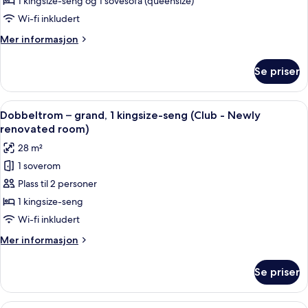
1 kingsize-seng og 1 sovesofa (queensize)
soverom
Wi-fi inkludert
Mer
Mer informasjon
informasjon
om
Se priser
Leilighet,
1
soverom
Åpne
Minibar, safe på rommet, skrivebord 
11
Dobbeltrom – grand, 1 kingsize-seng (Club - Newly
alle
renovated room)
bildene
28 m²
av
1 soverom
Dobbeltrom
Plass til 2 personer
–
grand,
1 kingsize-seng
1
Wi-fi inkludert
kingsize-
Mer
Mer informasjon
seng
informasjon
(Club
om
Se priser
Dobbeltrom
-
–
Newly
grand,
Minibar, safe på rommet, skrivebord 