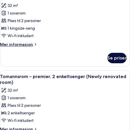
alle
enkeltsenger
32 m²
(Deluxe
bildene
-
1 soverom
av
Newly
Rom
Plass til 2 personer
renovated
–
room)
1 kingsize-seng
premier,
Wi-fi inkludert
1
Mer
Mer informasjon
kingsize-
informasjon
seng
om
Se priser
Rom
(Newly
–
renovated
premier,
Åpne
Minibar, safe på rommet, skrivebord 
room)
7
1
Tomannsrom – premier, 2 enkeltsenger (Newly renovated
alle
kingsize-
room)
seng
bildene
32 m²
(Newly
av
renovated
1 soverom
Tomannsrom
room)
Plass til 2 personer
–
premier,
2 enkeltsenger
2
Wi-fi inkludert
enkeltsenger
Mer
Mer informasjon