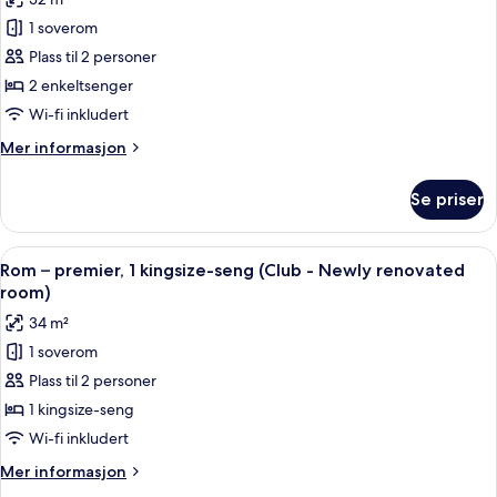
-
av
Newly
1 soverom
Tomannsrom
renovated
Plass til 2 personer
–
room)
premier,
2 enkeltsenger
2
Wi-fi inkludert
enkeltsenger
Mer
Mer informasjon
(Waterfront
informasjon
-
om
Se priser
Tomannsrom
Newly
–
renovated
premier,
Åpne
Minibar, safe på rommet, skrivebord 
room)
13
2
Rom – premier, 1 kingsize-seng (Club - Newly renovated
alle
enkeltsenger
room)
(Waterfront
bildene
34 m²
-
av
Newly
1 soverom
Rom
renovated
Plass til 2 personer
–
room)
premier,
1 kingsize-seng
1
Wi-fi inkludert
kingsize-
Mer
Mer informasjon
seng
informasjon