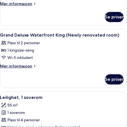
Deluxe
Mer
Mer informasjon
Twin
informasjon
om
(Newly
Se priser
Grand
renovated
Deluxe
room)
Twin
Åpne
Minibar, safe på rommet, skrivebord 
6
(Newly
Grand Deluxe Waterfront King (Newly renovated room)
alle
renovated
Plass til 2 personer
room)
bildene
1 kingsize-seng
av
Grand
Wi-fi inkludert
Deluxe
Mer
Mer informasjon
Waterfront
informasjon
om
King
Se priser
Grand
(Newly
Deluxe
renovated
Waterfront
Åpne
Leilighet, 1 soverom | Minibar, safe 
6
room)
King
Leilighet, 1 soverom
alle
(Newly
55 m²
renovated
bildene
room)
1 soverom
av
Leilighet,
Plass til 4 personer
1