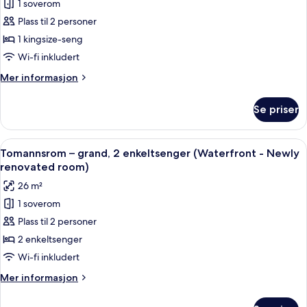
1 soverom
Dobbeltrom
(Executive
Plass til 2 personer
–
-
Newly
grand,
1 kingsize-seng
renovated
1
Wi-fi inkludert
room)
kingsize-
Mer
Mer informasjon
seng
informasjon
(Waterfront
om
Se priser
Dobbeltrom
-
–
Newly
grand,
Åpne
Minibar, safe på rommet, skrivebord 
renovated
9
1
Tomannsrom – grand, 2 enkeltsenger (Waterfront - Newly
alle
kingsize-
room)
renovated room)
seng
bildene
26 m²
(Waterfront
av
-
1 soverom
Tomannsrom
Newly
Plass til 2 personer
–
renovated
room)
grand,
2 enkeltsenger
2
Wi-fi inkludert
enkeltsenger
Mer
Mer informasjon
(Waterfront
informasjon
-
om