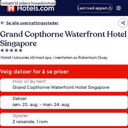
Fortsett til sidens hovedinnhold
Last ned appen
Se alle overnattingssteder
Grand Copthorne Waterfront Hotel
Singapore
Overnattingssted
med
Hotell i luksuriøs stil med spa, i nærheten av Robertson Quay
5.0
stjerner
Velg datoer for å se priser
Hvor vil du hen?
Datoer
Gjester