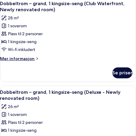
Åpne
renovated
15
1
Dobbeltrom – grand, 1 kingsize-seng (Club Waterfront,
alle
kingsize-
room)
Newly renovated room)
seng
bildene
28 m²
(Club
av
-
1 soverom
Dobbeltrom
Newly
Plass til 2 personer
–
renovated
room)
grand,
1 kingsize-seng
1
Wi-fi inkludert
kingsize-
Mer
Mer informasjon
seng
informasjon
(Club
om
Se priser
Dobbeltrom
Waterfront,
–
Newly
grand,
Åpne
Minibar, safe på rommet, skrivebord 
renovated
6
1
Dobbeltrom – grand, 1 kingsize-seng (Deluxe - Newly
alle
kingsize-
room)
renovated room)
seng
bildene
26 m²
(Club
av
Waterfront,
1 soverom
Dobbeltrom
Newly
Plass til 2 personer
–
renovated
room)
grand,
1 kingsize-seng