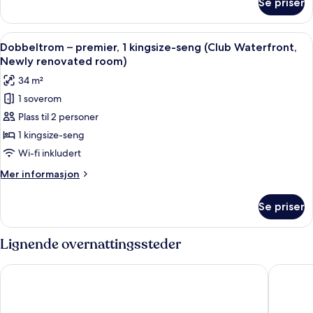
Se priser
Tomannsrom
Newly
–
renovated
grand,
Åpne
Minibar, safe på rommet, skrivebord 
room)
12
2
Dobbeltrom – premier, 1 kingsize-seng (Club Waterfront,
alle
enkeltsenger
Newly renovated room)
(Waterfront
bildene
34 m²
-
av
Newly
1 soverom
Dobbeltrom
renovated
Plass til 2 personer
–
room)
premier,
1 kingsize-seng
1
Wi-fi inkludert
kingsize-
Mer
Mer informasjon
seng
informasjon
(Club
om
Se priser
Dobbeltrom
Waterfront,
–
Newly
premier,
Lignende overnattingssteder
renovated
1
kingsize-
room)
Carlton City Hotel Singapore
Paradox 
seng
(Club
Waterfront,
Newly