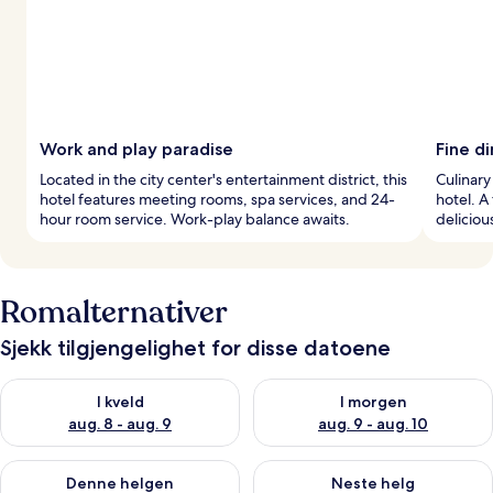
Work and play paradise
Fine di
Located in the city center's entertainment district, this
Culinary
hotel features meeting rooms, spa services, and 24-
hotel. A
hour room service. Work-play balance awaits.
deliciou
Romalternativer
Sjekk tilgjengelighet for disse datoene
Sjekk tilgjengelighet for i kveld, aug. 8 - aug. 9
Sjekk tilgjengelighet for i mor
I kveld
I morgen
aug. 8 - aug. 9
aug. 9 - aug. 10
Sjekk tilgjengelighet for denne helgen, aug. 14 - aug. 16
Sjekk tilgjengelighet for neste
Denne helgen
Neste helg