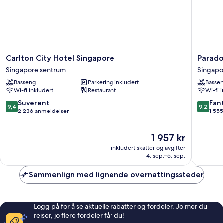
renovated
room)
Carlton
Paradox
Carlton City Hotel Singapore
Parado
City
Singapo
Singapore sentrum
Singapo
Hotel
Singapo
Basseng
Parkering inkludert
Basse
Singapore
sentrum
Wi-fi inkludert
Restaurant
Wi-fi 
Singapore
sentrum
9.4
9.2
Suverent
Fant
9,4
9,2
av
av
2 236 anmeldelser
1 55
10,
10,
Suverent,
Fantasti
Prisen
1 957 kr
2 236
1 555
er
anmeldelser
anmelde
inkludert skatter og avgifter
1 957 kr
4. sep.–5. sep.
Sammenlign med lignende overnattingssteder
Logg på for å se aktuelle rabatter og fordeler. Jo mer du
reiser, jo flere fordeler får du!