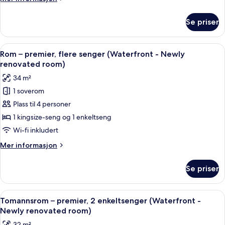
(Newly
informasjon
renovated
om
Se priser
Tomannsrom
room)
–
premier,
Åpne
Rom – premier, flere senger (Waterfr
10
2
Rom – premier, flere senger (Waterfront - Newly
alle
enkeltsenger
renovated room)
(Newly
bildene
34 m²
renovated
av
room)
1 soverom
Rom
Plass til 4 personer
–
premier,
1 kingsize-seng og 1 enkeltseng
flere
Wi-fi inkludert
senger
Mer
Mer informasjon
(Waterfront
informasjon
-
om
Se priser
Rom
Newly
–
renovated
premier,
Åpne
Minibar, safe på rommet, skrivebord 
room)
9
flere
Tomannsrom – premier, 2 enkeltsenger (Waterfront -
alle
senger
Newly renovated room)
(Waterfront
bildene
32 m²