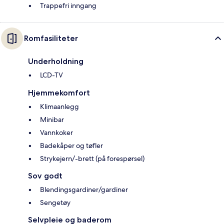
Trappefri inngang
Romfasiliteter
Underholdning
LCD-TV
Hjemmekomfort
Klimaanlegg
Minibar
Vannkoker
Badekåper og tøfler
Strykejern/-brett (på forespørsel)
Sov godt
Blendingsgardiner/gardiner
Sengetøy
Selvpleie og baderom