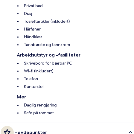
Privat bad
Dusj
Toalettartikler (inkludert)
Hårføner
Håndklær
Tannbørste og tannkrem
Arbeidsutstyr og -fasiliteter
Skrivebord for bærbar PC
Wi-fi (inkludert)
Telefon
Kontorstol
Mer
Daglig rengjøring
Safe på rommet
Høydepunkter