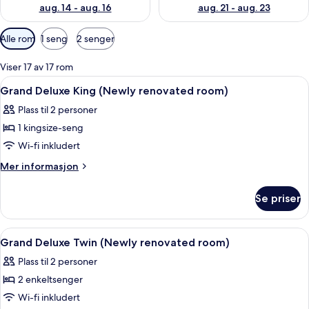
aug. 14 - aug. 16
aug. 21 - aug. 23
Tilgjengelige
Alle rom
1 seng
2 senger
filtre
for
Viser 17 av 17 rom
rom
Åpne
Minibar, safe på rommet, skrivebord 
5
Grand Deluxe King (Newly renovated room)
alle
Plass til 2 personer
bildene
1 kingsize-seng
av
Grand
Wi-fi inkludert
Deluxe
Mer
Mer informasjon
King
informasjon
om
(Newly
Se priser
Grand
renovated
Deluxe
room)
King
Åpne
Minibar, safe på rommet, skrivebord 
3
(Newly
Grand Deluxe Twin (Newly renovated room)
alle
renovated
Plass til 2 personer
room)
bildene
2 enkeltsenger
av
Grand
Wi-fi inkludert