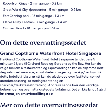
Robertson Quay
- 2 min gange
- 0.2 km
Great World City kjøpesenter
- 5 min gange
- 0.5 km
Fort Canning park
- 15 min gange
- 1.3 km
Clarke Quay Central
- 17 min gange
- 1.4 km
Orchard Road
- 19 min gange
- 1.6 km
Om dette overnattingsstedet
Grand Copthorne Waterfront Hotel Singapore
Fra Grand Copthorne Waterfront Hotel Singapore tar det bare 5
minutter å kjøre til Orchard Road og Gardens by the Bay. Her kan du
velge mellom 4 restauranter, og i spaavdelingen kan du skjemme bort
deg selv med massasje, ansiktsbehandlinger og manikyr/pedikyr. På
dette hotellet i luksuriøs stil kan du glede deg over fasiliteter som et
utendørsbasseng, et treningssenter og en
snackbar/delikatesseforretning. Andre reisende liker den vennlige
betjeningen og overnattingsstedets forfatning. Det er ikke langt å gå til
kollektivtransport fra overnattingsstedet: Det tar 4 minutter å gå til
Informasjon om avbestillingsrett
Havelock T-banestasjon og 13 minutter å gå til Great World stasjon.
Mer om dette overnattingsstedet