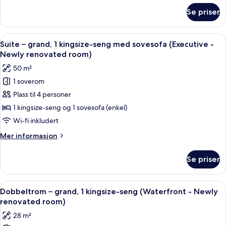
(Club
om
Se priser
Rom
-
–
Newly
premier,
Åpne
Suite – grand, 1 kingsize-seng med so
renovated
18
1
Suite – grand, 1 kingsize-seng med sovesofa (Executive -
alle
kingsize-
room)
Newly renovated room)
seng
bildene
50 m²
(Club
av
-
1 soverom
Suite
Newly
Plass til 4 personer
–
renovated
room)
grand,
1 kingsize-seng og 1 sovesofa (enkel)
1
Wi-fi inkludert
kingsize-
Mer
Mer informasjon
seng
informasjon
med
om
Se priser
Suite
sovesofa
–
(Executive
grand,
Åpne
Minibar, safe på rommet, skrivebord 
-
9
1
Dobbeltrom – grand, 1 kingsize-seng (Waterfront - Newly
alle
kingsize-
Newly
renovated room)
seng
bildene
renovated
28 m²
med
av
room)
sovesofa