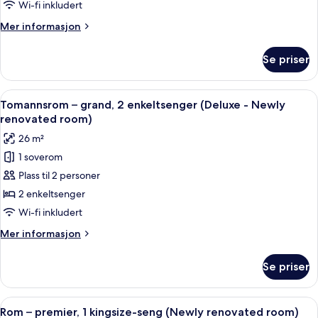
1
Wi-fi inkludert
kingsize-
Mer
Mer informasjon
seng
informasjon
(Deluxe
om
Se priser
Dobbeltrom
-
–
Newly
grand,
Åpne
Minibar, safe på rommet, skrivebord 
renovated
8
1
Tomannsrom – grand, 2 enkeltsenger (Deluxe - Newly
alle
kingsize-
room)
renovated room)
seng
bildene
26 m²
(Deluxe
av
-
1 soverom
Tomannsrom
Newly
Plass til 2 personer
–
renovated
room)
grand,
2 enkeltsenger
2
Wi-fi inkludert
enkeltsenger
Mer
Mer informasjon
(Deluxe
informasjon
-
om
Se priser
Tomannsrom
Newly
–
renovated
grand,
Åpne
Minibar, safe på rommet, skrivebord 
room)
10
2
Rom – premier, 1 kingsize-seng (Newly renovated room)