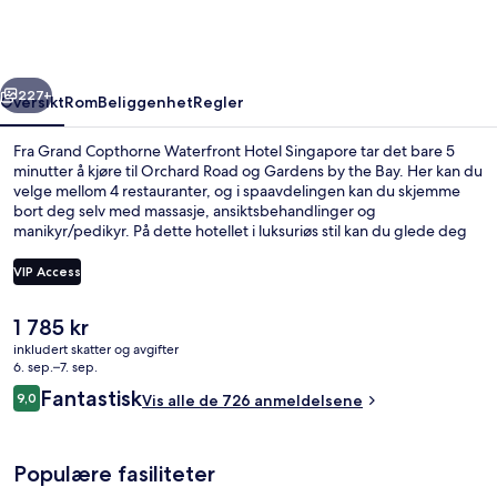
Hotel
Singapore
rige
Neste
227+
Oversikt
Rom
Beliggenhet
Regler
Fra Grand Copthorne Waterfront Hotel Singapore tar det bare 5
minutter å kjøre til Orchard Road og Gardens by the Bay. Her kan du
velge mellom 4 restauranter, og i spaavdelingen kan du skjemme
bort deg selv med massasje, ansiktsbehandlinger og
manikyr/pedikyr. På dette hotellet i luksuriøs stil kan du glede deg
over fasiliteter som et utendørsbasseng, et treningssenter og en
snackbar/delikatesseforretning. Andre reisende liker den vennlige
VIP Access
betjeningen og overnattingsstedets forfatning. Det er ikke langt å
gå til kollektivtransport fra overnattingsstedet: Det tar 4 minutter å
Den
1 785 kr
gå til Havelock T-banestasjon og 13 minutter å gå til Great World
Utsikt mot vann
nåværende
stasjon.
inkludert skatter og avgifter
prisen
6. sep.–7. sep.
er
Anmeldelser
Fantastisk
9,0
Vis alle de 726 anmeldelsene
1 785 kr
9,0 av 10 –
Populære fasiliteter