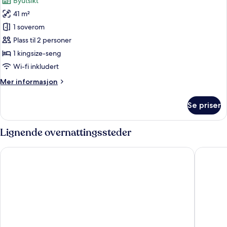
Byutsikt
seng
bildene
41 m²
av
Rom
1 soverom
–
Plass til 2 personer
superior,
1 kingsize-seng
1
Wi-fi inkludert
kingsize-
Mer
Mer informasjon
seng
informasjon
om
Se priser
Rom
–
superior,
Lignende overnattingssteder
1
kingsize-
Van der Valk Amsterdam Amstel
WestCor
seng