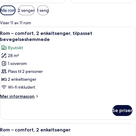
Tilgjengelige
Alle rom
2 senger
1 seng
filtre
for
Viser 11 av 11 rom
rom
Åpne
Rom – comfort, 2 enkeltsenger, tilpas
7
Rom – comfort, 2 enkeltsenger, tilpasset
alle
bevegelseshemmede
bildene
Byutsikt
av
28 m²
Rom
1 soverom
–
comfort,
Plass til 2 personer
2
2 enkeltsenger
enkeltsenger,
Wi-fi inkludert
tilpasset
Mer
Mer informasjon
bevegelseshemmede
informasjon
om
Se priser
Rom
–
comfort,
Åpne
Rom – comfort, 2 enkeltsenger | Byuts
8
2
Rom – comfort, 2 enkeltsenger
alle
enkeltsenger,