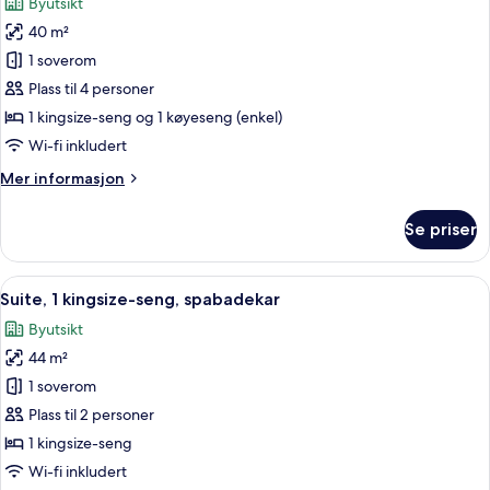
Byutsikt
seng
bildene
40 m²
av
Familierom,
1 soverom
flere
Plass til 4 personer
senger
1 kingsize-seng og 1 køyeseng (enkel)
Wi-fi inkludert
Mer
Mer informasjon
informasjon
om
Se priser
Familierom,
flere
senger
Åpne
Suite, 1 kingsize-seng, spabadekar | A
43
Suite, 1 kingsize-seng, spabadekar
alle
Byutsikt
bildene
44 m²
av
Suite,
1 soverom
1
Plass til 2 personer
kingsize-
1 kingsize-seng
seng,
Wi-fi inkludert
spabadekar