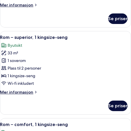
Mer
Mer informasjon
informasjon
om
Se priser
Rom
–
executive
Åpne
Rom – superior, 1 kingsize-seng | Byuts
9
Rom – superior, 1 kingsize-seng
alle
Byutsikt
bildene
33 m²
av
Rom
1 soverom
–
Plass til 2 personer
superior,
1 kingsize-seng
1
Wi-fi inkludert
kingsize-
Mer
Mer informasjon
seng
informasjon
om
Se priser
Rom
–
superior,
Åpne
Rom – comfort, 1 kingsize-seng | Alle
7
1
Rom – comfort, 1 kingsize-seng
alle
kingsize-