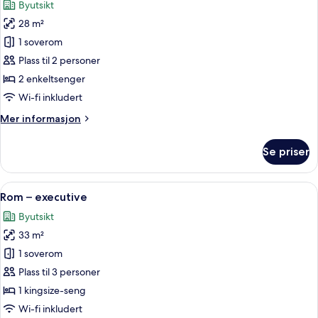
Byutsikt
tilpasset
bildene
bevegelseshemmede
28 m²
av
Rom
1 soverom
–
Plass til 2 personer
comfort,
2 enkeltsenger
2
Wi-fi inkludert
enkeltsenger
Mer
Mer informasjon
informasjon
om
Se priser
Rom
–
comfort,
Åpne
Rom – executive | Bad | Toalettartikle
9
2
Rom – executive
alle
enkeltsenger
Byutsikt
bildene
33 m²
av
Rom
1 soverom
–
Plass til 3 personer
executive
1 kingsize-seng
Wi-fi inkludert