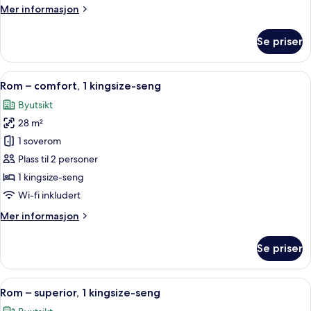
Mer
Mer informasjon
informasjon
om
Se priser
Suite,
1
kingsize-
Åpne
Rom – comfort, 1 kingsize-seng | Byuts
16
seng,
Rom – comfort, 1 kingsize-seng
alle
spabadekar
Byutsikt
bildene
28 m²
av
Rom
1 soverom
–
Plass til 2 personer
comfort,
1 kingsize-seng
1
Wi-fi inkludert
kingsize-
Mer
Mer informasjon
seng
informasjon
om
Se priser
Rom
–
comfort,
Åpne
Rom – superior, 1 kingsize-seng | Alle
7
1
Rom – superior, 1 kingsize-seng
alle
kingsize-