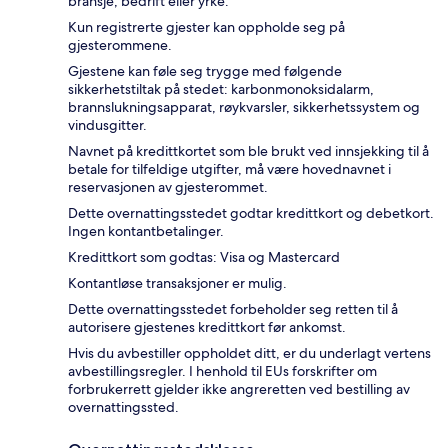
bransje, bedrift eller yrke.
Kun registrerte gjester kan oppholde seg på
gjesterommene.
Gjestene kan føle seg trygge med følgende
sikkerhetstiltak på stedet: karbonmonoksidalarm,
brannslukningsapparat, røykvarsler, sikkerhetssystem og
vindusgitter.
Navnet på kredittkortet som ble brukt ved innsjekking til å
betale for tilfeldige utgifter, må være hovednavnet i
reservasjonen av gjesterommet.
Dette overnattingsstedet godtar kredittkort og debetkort.
Ingen kontantbetalinger.
Kredittkort som godtas: Visa og Mastercard
Kontantløse transaksjoner er mulig.
Dette overnattingsstedet forbeholder seg retten til å
autorisere gjestenes kredittkort før ankomst.
Hvis du avbestiller oppholdet ditt, er du underlagt vertens
avbestillingsregler. I henhold til EUs forskrifter om
forbrukerrett gjelder ikke angreretten ved bestilling av
overnattingssted.