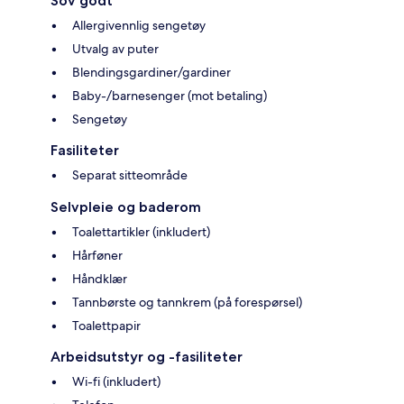
Sov godt
Allergivennlig sengetøy
Utvalg av puter
Blendingsgardiner/gardiner
Baby-/barnesenger (mot betaling)
Sengetøy
Fasiliteter
Separat sitteområde
Selvpleie og baderom
Toalettartikler (inkludert)
Hårføner
Håndklær
Tannbørste og tannkrem (på forespørsel)
Toalettpapir
Arbeidsutstyr og -fasiliteter
Wi-fi (inkludert)