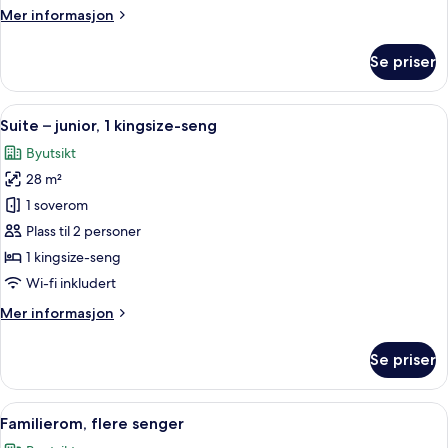
kingsize-
Mer
Mer informasjon
seng
informasjon
om
Se priser
Rom
–
superior,
Åpne
Suite – junior, 1 kingsize-seng | Byutsik
12
1
Suite – junior, 1 kingsize-seng
alle
kingsize-
Byutsikt
seng
bildene
28 m²
av
Suite
1 soverom
–
Plass til 2 personer
junior,
1 kingsize-seng
1
Wi-fi inkludert
kingsize-
Mer
Mer informasjon
seng
informasjon
om
Se priser
Suite
–
junior,
Åpne
Familierom, flere senger | Allergitest
12
1
Familierom, flere senger
alle
kingsize-