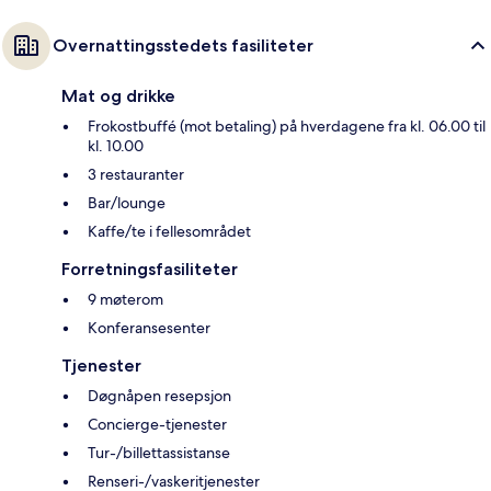
Overnattingsstedets fasiliteter
Mat og drikke
Frokostbuffé (mot betaling) på hverdagene fra kl. 06.00 til
kl. 10.00
3 restauranter
Bar/lounge
Kaffe/te i fellesområdet
Forretningsfasiliteter
9 møterom
Konferansesenter
Tjenester
Døgnåpen resepsjon
Concierge-tjenester
Tur-/billettassistanse
Renseri-/vaskeritjenester