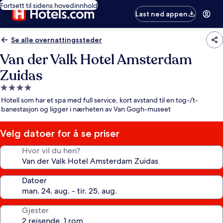
Fortsett til sidens hovedinnhold
Last ned appen
Se alle overnattingssteder
Van der Valk Hotel Amsterdam
Zuidas
Overnattingssted
med
Hotell som har et spa med full service, kort avstand til en tog-/t-
4.0
banestasjon og ligger i nærheten av Van Gogh-museet
stjerner
Velg datoer for å se priser
Hvor vil du hen?
Datoer
Gjester