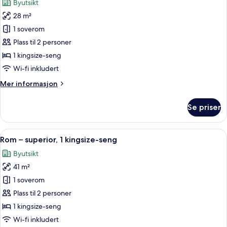
Byutsikt
seng
bildene
28 m²
av
Rom
1 soverom
–
Plass til 2 personer
comfort,
1 kingsize-seng
1
Wi-fi inkludert
kingsize-
Mer
Mer informasjon
seng
informasjon
om
Se priser
Rom
–
comfort,
Åpne
Rom – superior, 1 kingsize-seng | Alle
9
1
Rom – superior, 1 kingsize-seng
alle
kingsize-
Byutsikt
seng
bildene
41 m²
av
Rom
1 soverom
–
Plass til 2 personer
superior,
1 kingsize-seng
1
Wi-fi inkludert