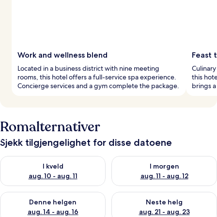
Work and wellness blend
Feast t
Located in a business district with nine meeting
Culinary
rooms, this hotel offers a full-service spa experience.
this hot
Concierge services and a gym complete the package.
brings a
Romalternativer
Sjekk tilgjengelighet for disse datoene
Sjekk tilgjengelighet for i kveld, aug. 10 - aug. 11
Sjekk tilgjengelighet for i morg
I kveld
I morgen
aug. 10 - aug. 11
aug. 11 - aug. 12
Sjekk tilgjengelighet for denne helgen, aug. 14 - aug. 16
Sjekk tilgjengelighet for neste
Denne helgen
Neste helg
aug. 14 - aug. 16
aug. 21 - aug. 23