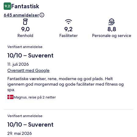
Fantastisk
9,2
645 anmeldelser
9,0
9,2
8,8
Renhold
Fasiliteter
Personale og service
Anmeldelser
Verifisert anmeldelse
10/10 – Suverent
11. juli 2026
Oversett med Google
Fantastiske værelser, rene, moderne og god plads. Helt
igennem god morgenmad og gode faciliteter med fitness og
spa.
Magnus, reise på 2 netter
Verifisert anmeldelse
10/10 – Suverent
29. mai 2026