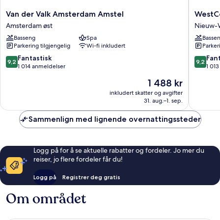
Van
WestCo
Van der Valk Amsterdam Amstel
WestCo
der
Fashion
Amsterdam øst
Nieuw-
Valk
Hotel
Basseng
Spa
Basse
Amsterdam
Amster
Parkering tilgjengelig
Wi-fi inkludert
Parker
Amstel
Nieuw-
Amsterdam
West
9.2
9.2
Fantastisk
Fant
9,2
9,2
øst
av
av
1 014 anmeldelser
1 01
10,
10,
Prisen
1 488 kr
Fantastisk,
Fantasti
er
1 014
1 013
inkludert skatter og avgifter
1 488 kr
31. aug.–1. sep.
anmeldelser
anmelde
Sammenlign med lignende overnattingssteder
Logg på for å se aktuelle rabatter og fordeler. Jo mer du
reiser, jo flere fordeler får du!
Logg på
Registrer deg gratis
Om området