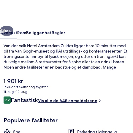
Hotel
Amsterdam
Zuidas
rige
Neste
184+
Oversikt
Rom
Beliggenhet
Regler
Van der Valk Hotel Amsterdam Zuidas ligger bare 10 minutter med
bil fra Van Gogh-museet og RAI utstillings- og konferansesenter. Et
treningssenter innbyr til fysisk mosjon, og etter en treningsøkt kan
du velge mellom 3 restauranter for å spise eller ta en drink i baren.
Noen andre fasiliteter er en badstue og et dampbad. Mange
reisende liker den vennlige betjeningen. Du kan gå til
kollektivtransport: Det tar 2 minutter å gå til Drentepark
Den
1 901 kr
trikkeholdeplass og 12 minutter å gå til Europaplein T-banestasjon.
nåværende
inkludert skatter og avgifter
prisen
11. aug.–12. aug.
Badstue og dampbad
er
Anmeldelser
Fantastisk
9,2
Vis alle de 645 anmeldelsene
1 901 kr
9,2 av 10 –
Populære fasiliteter
Spa
Parkering tilgjengelig