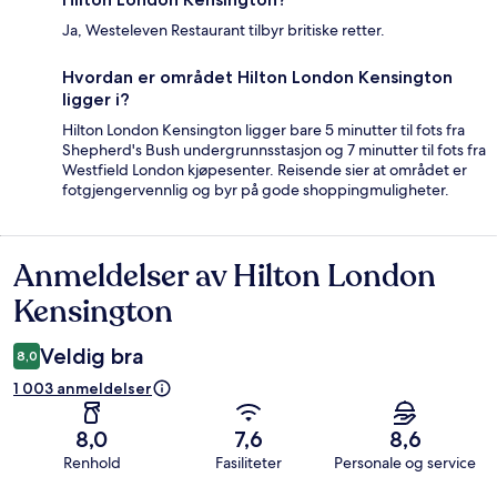
Ja, Westeleven Restaurant tilbyr britiske retter.
Hvordan er området Hilton London Kensington
ligger i?
Hilton London Kensington ligger bare 5 minutter til fots fra
Shepherd's Bush undergrunnsstasjon og 7 minutter til fots fra
Westfield London kjøpesenter. Reisende sier at området er
fotgjengervennlig og byr på gode shoppingmuligheter.
Anmeldelser av Hilton London
Anmeldelser
Kensington
Veldig bra
8,0
1 003 anmeldelser
8,0
7,6
8,6
Renhold
Fasiliteter
Personale og service
Anmeldelser