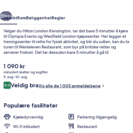
rige
Neste
82+
Oversikt
Rom
Beliggenhet
Regler
Velger du Hilton London Kensington, tar det bare 5 minutter å kjøre
til Olympia Events og Westfield London kjøpesenter. Her legger et
treningssenter til rette for fysisk aktivitet, og blir du sulten, kan du ta
turen til Westeleven Restaurant, som byr på britiske retter og
serverer frokost. Det tar dessuten bare 5 minutter å gå til
Kensington High Street og Kensington Gardens. Andre reisende
liker at det er kort avstand til kollektivtransport: Det tar 5 minutter å
Den
1 090 kr
gå til Shepherd's Bush undergrunnsstasjon og 8 minutter å gå til
nåværende
inkludert skatter og avgifter
Holland Park undergrunnsstasjon.
prisen
9. aug.–10. aug.
Lobby
er
Anmeldelser
Veldig bra
8,0
Vis alle de 1 003 anmeldelsene
1 090 kr
8,0 av 10 –
Populære fasiliteter
Kjæledyrvennlig
Parkering tilgjengelig
Wi-fi inkludert
Restaurant