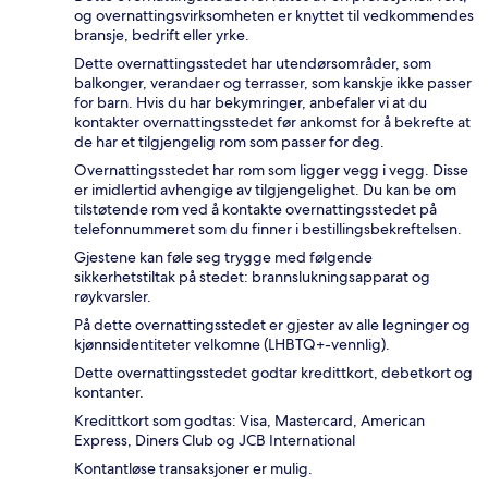
og overnattingsvirksomheten er knyttet til vedkommendes
bransje, bedrift eller yrke.
Dette overnattingsstedet har utendørsområder, som
balkonger, verandaer og terrasser, som kanskje ikke passer
for barn. Hvis du har bekymringer, anbefaler vi at du
kontakter overnattingsstedet før ankomst for å bekrefte at
de har et tilgjengelig rom som passer for deg.
Overnattingsstedet har rom som ligger vegg i vegg. Disse
er imidlertid avhengige av tilgjengelighet. Du kan be om
tilstøtende rom ved å kontakte overnattingsstedet på
telefonnummeret som du finner i bestillingsbekreftelsen.
Gjestene kan føle seg trygge med følgende
sikkerhetstiltak på stedet: brannslukningsapparat og
røykvarsler.
På dette overnattingsstedet er gjester av alle legninger og
kjønnsidentiteter velkomne (LHBTQ+-vennlig).
Dette overnattingsstedet godtar kredittkort, debetkort og
kontanter.
Kredittkort som godtas: Visa, Mastercard, American
Express, Diners Club og JCB International
Kontantløse transaksjoner er mulig.