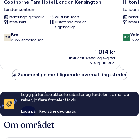
Copthorne
Hilton
Copthorne Tara Hotel London Kensington
Hilton
Tara
London
London sentrum
London 
Hotel
Olympia
Parkering tilgjengelig
Wi-fi inkludert
Parker
London
London
Restaurant
Tilstøtende rom er
Restau
Kensington
sentrum
tilgjengelige
London
7.8
8.0
sentrum
Bra
Veld
7,8
8,0
av
av
3 792 anmeldelser
1 22
10,
10,
Prisen
1 014 kr
Bra,
Veldig
er
3 792
bra,
inkludert skatter og avgifter
1 014 kr
anmeldelser
1 222
9. aug.–10. aug.
anmelde
Sammenlign med lignende overnattingssteder
Logg på for å se aktuelle rabatter og fordeler. Jo mer du
reiser, jo flere fordeler får du!
Logg på
Registrer deg gratis
Om området