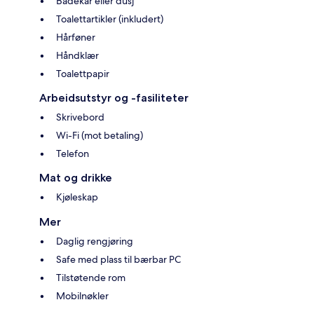
Badekar eller dusj
Toalettartikler (inkludert)
Hårføner
Håndklær
Toalettpapir
Arbeidsutstyr og -fasiliteter
Skrivebord
Wi-Fi (mot betaling)
Telefon
Mat og drikke
Kjøleskap
Mer
Daglig rengjøring
Safe med plass til bærbar PC
Tilstøtende rom
Mobilnøkler