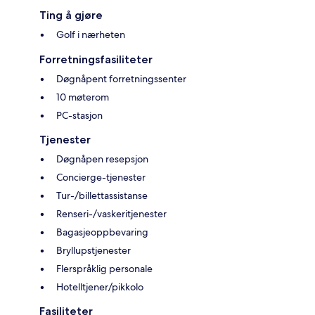
Ting å gjøre
Golf i nærheten
Forretningsfasiliteter
Døgnåpent forretningssenter
10 møterom
PC-stasjon
Tjenester
Døgnåpen resepsjon
Concierge-tjenester
Tur-/billettassistanse
Renseri-/vaskeritjenester
Bagasjeoppbevaring
Bryllupstjenester
Flerspråklig personale
Hotelltjener/pikkolo
Fasiliteter