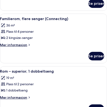
om
Se priser
Suite
–
president
Åpne
Familierom, flere senger (Connecting)
5
Familierom, flere senger (Connecting)
alle
36 m²
bildene
Plass til 4 personer
av
Familierom,
2 kingsize-senger
flere
Mer
Mer informasjon
senger
informasjon
om
(Connecting)
Se priser
Familierom,
flere
senger
Åpne
Rom – superior, 1 dobbeltseng | Senge
4
(Connecting)
Rom – superior, 1 dobbeltseng
alle
19 m²
bildene
Plass til 2 personer
av
Rom
1 dobbeltseng
–
Mer
Mer informasjon
superior,
informasjon
om