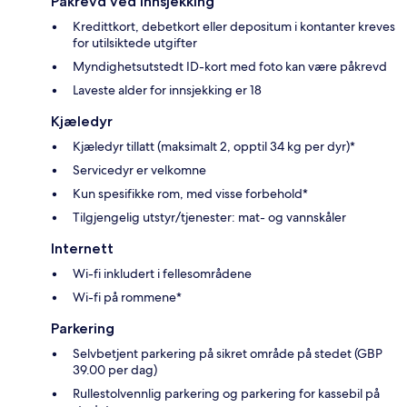
Påkrevd ved innsjekking
Kredittkort, debetkort eller depositum i kontanter kreves
for utilsiktede utgifter
Myndighetsutstedt ID-kort med foto kan være påkrevd
Laveste alder for innsjekking er 18
Kjæledyr
Kjæledyr tillatt (maksimalt 2, opptil 34 kg per dyr)*
Servicedyr er velkomne
Kun spesifikke rom, med visse forbehold*
Tilgjengelig utstyr/tjenester: mat- og vannskåler
Internett
Wi-fi inkludert i fellesområdene
Wi-fi på rommene*
Parkering
Selvbetjent parkering på sikret område på stedet (GBP
39.00 per dag)
Rullestolvennlig parkering og parkering for kassebil på