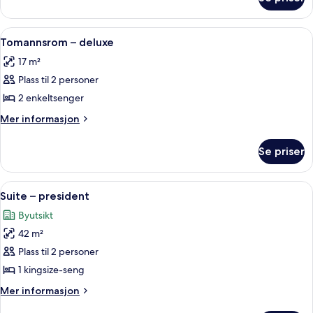
Rom
dobbeltseng
–
deluxe,
Åpne
Tomannsrom – deluxe | Sengetøy av to
5
1
Tomannsrom – deluxe
alle
dobbeltseng
17 m²
bildene
Plass til 2 personer
av
Tomannsrom
2 enkeltsenger
–
Mer
Mer informasjon
deluxe
informasjon
om
Se priser
Tomannsrom
–
deluxe
Åpne
Sengetøy av topp kvalitet, dundyner,
11
Suite – president
alle
Byutsikt
bildene
42 m²
av
Suite
Plass til 2 personer
–
1 kingsize-seng
president
Mer
Mer informasjon
informasjon