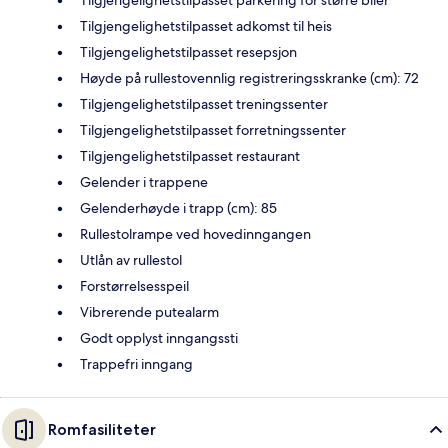
Tilgjengelighetstilpasset parkering for større biler
Tilgjengelighetstilpasset adkomst til heis
Tilgjengelighetstilpasset resepsjon
Høyde på rullestovennlig registreringsskranke (cm): 72
Tilgjengelighetstilpasset treningssenter
Tilgjengelighetstilpasset forretningssenter
Tilgjengelighetstilpasset restaurant
Gelender i trappene
Gelenderhøyde i trapp (cm): 85
Rullestolrampe ved hovedinngangen
Utlån av rullestol
Forstørrelsesspeil
Vibrerende putealarm
Godt opplyst inngangssti
Trappefri inngang
Romfasiliteter