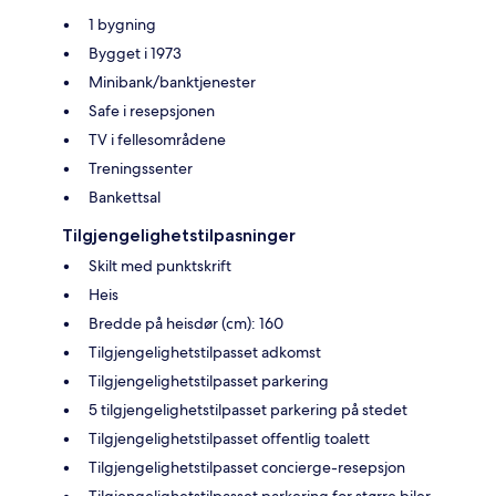
1 bygning
Bygget i 1973
Minibank/banktjenester
Safe i resepsjonen
TV i fellesområdene
Treningssenter
Bankettsal
Tilgjengelighetstilpasninger
Skilt med punktskrift
Heis
Bredde på heisdør (cm): 160
Tilgjengelighetstilpasset adkomst
Tilgjengelighetstilpasset parkering
5 tilgjengelighetstilpasset parkering på stedet
Tilgjengelighetstilpasset offentlig toalett
Tilgjengelighetstilpasset concierge-resepsjon