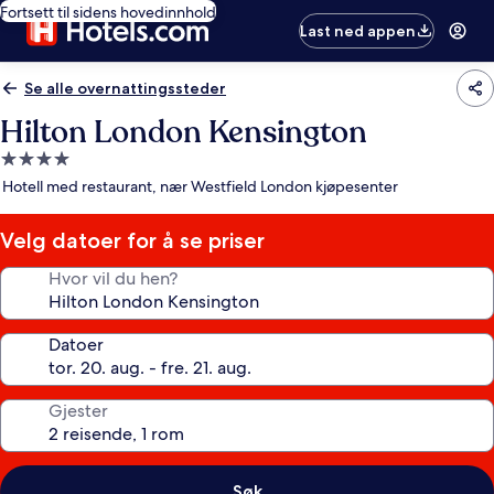
Fortsett til sidens hovedinnhold
Last ned appen
Se alle overnattingssteder
Hilton London Kensington
Overnattingssted
med
Hotell med restaurant, nær Westfield London kjøpesenter
4.0
stjerner
Velg datoer for å se priser
Hvor vil du hen?
Datoer
Gjester
Søk