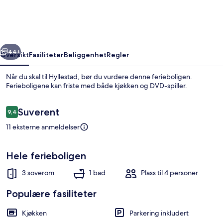
Home
in
Leirvik
rige
Neste
i
44+
Oversikt
Fasiliteter
Beliggenhet
Regler
Sogn
Når du skal til Hyllestad, bør du vurdere denne ferieboligen.
Ferieboligene kan friste med både kjøkken og DVD-spiller.
Anmeldelser
Suverent
9,4
9,4 av 10 –
11 eksterne anmeldelser
Hele ferieboligen
Eksteriør
3 soverom
1 bad
Plass til 4 personer
Populære fasiliteter
Kjøkken
Parkering inkludert