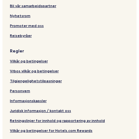
m
d
a
n
n
s
n
n
e
Bli vår samarbeidspartner
n
e
e
s
B
B
i
d
s
l
u
r
r
r
Nyhetsrom
o
a
n
e
e
v
y
n
d
k
k
i
Promoter med oss
-
d
k
k
k
Reisebyråer
b
e
e
-
y
-
b
T
b
y
Regler
r
y
T
a
T
r
Vilkår og betingelser
u
r
a
m
a
u
Vrbos vilkår og betingelser
u
m
m
Tilgjengelighetstilpasninger
Personvern
Informasjonskapsler
Juridisk informasjon / kontakt oss
Retningslinjer for innhold og rapportering av innhold
Vilkår og betingelser for Hotels.com Rewards