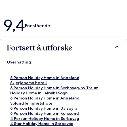
Anmeldelser
9,4
Enestående
Fortsett å utforske
Overnatting
L
6 Person Holiday Home in Anneland
i
L
Skjerjehamn hotell
n
i
L
6 Person Holiday Home in Sorbovag-by Traum
k
n
i
L
Holiday Home in Leirvik I Sogn
s
k
n
i
L
6 Person Holiday Home in Anneland
o
s
k
n
i
L
Solund leilighetshotel
m
o
s
k
n
i
L
6 Person Holiday Home in Dalsoyra
å
m
o
s
k
n
i
L
6 Person Holiday Home in Korssund
p
å
m
o
s
k
n
i
L
4 Person Holiday Home in Sorbovag
n
p
å
m
o
s
k
n
i
L
4 Star Holiday Home in Sorbovag