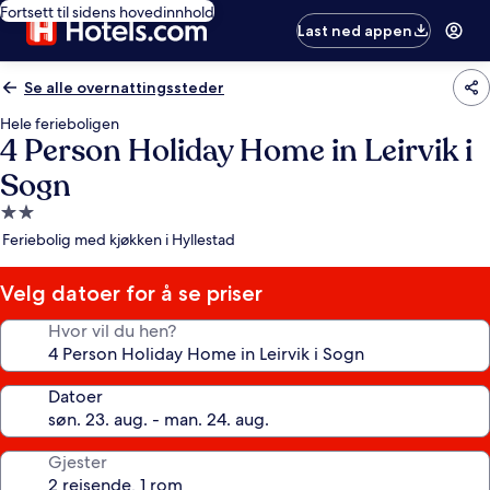
Fortsett til sidens hovedinnhold
Last ned appen
Se alle overnattingssteder
Hele ferieboligen
4 Person Holiday Home in Leirvik i
Sogn
Overnattingssted
med
Feriebolig med kjøkken i Hyllestad
2.0
stjerner
Velg datoer for å se priser
Hvor vil du hen?
Datoer
Gjester