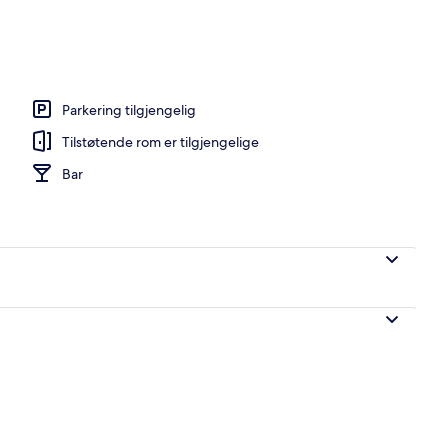
ann
Parkering tilgjengelig
Tilstøtende rom er tilgjengelige
Bar