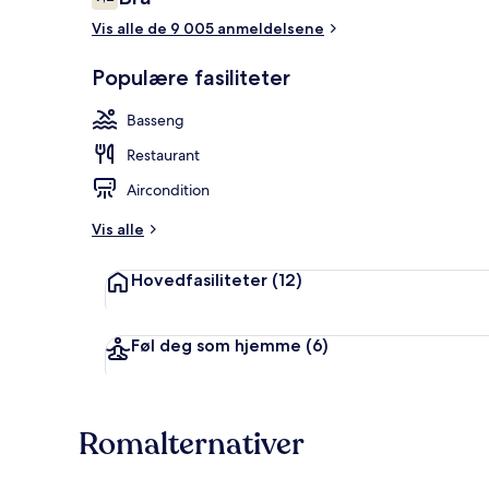
7,2 av 10 –
Vis alle de 9 005 anmeldelsene
Utsikt mot v
Populære fasiliteter
Basseng
Restaurant
Aircondition
Vis alle
Hovedfasiliteter
(12)
Føl deg som hjemme
(6)
Romalternativer