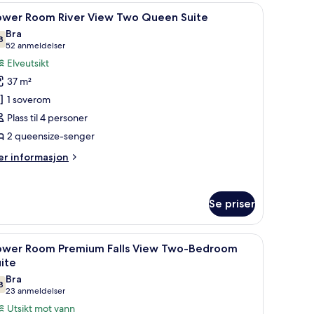
ew One
jern/-brett og sengetøy
pne
Utsikt fra rommet
5
ng
ower Room River View Two Queen Suite
le
cuzzi
Bra
ite
ildene
8
7,8 av 10
(52
52 anmeldelser
v
anmeldelser)
Elveutsikt
ower
37 m²
oom River
1 soverom
iew Two
Plass til 4 personer
ueen
2 queensize-senger
uite
er
r informasjon
formasjon
m
ower
Se priser
om River
ew Two
ueen
jern/-brett og sengetøy
pne
Skrivebord, blendingsgardiner, strykejern/-b
ite
6
ower Room Premium Falls View Two-Bedroom
le
ite
ildene
Bra
8
v
7,8 av 10
(23
23 anmeldelser
ower
anmeldelser)
Utsikt mot vann