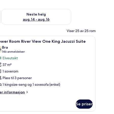
, aug. 7 - aug. 9
Sjekk tilgjengelighet for neste helg, aug. 14 - aug. 16
Neste helg
aug. 14 - aug. 16
Viser 25 av 25 rom
jern/-brett og sengetøy
pne
Skrivebord, blendingsgardiner, strykejern/-b
6
ower Room River View One King Jacuzzi Suite
le
Bra
ildene
6
7,6 av 10
(146
146 anmeldelser
v
anmeldelser)
Elveutsikt
ower
37 m²
oom River
1 soverom
iew One
Plass til 3 personer
ing
1 kingsize-seng og 1 sovesofa (enkel)
acuzzi
uite
er
r informasjon
formasjon
m
Se priser
ower
om River