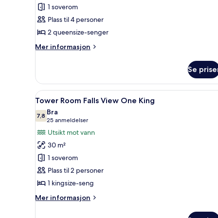
1 soverom
av
Dobbeltrom
Plass til 4 personer
–
2 queensize-senger
basic
Mer
Mer informasjon
informasjon
om
Se prise
Dobbeltrom
–
basic
Åpne
Skrivebord, blendingsgardiner
4
Tower Room Falls View One King
alle
Bra
bildene
7,8
7,8 av 10
(25
25 anmeldelser
av
anmeldelser)
Utsikt mot vann
Tower
30 m²
Room Falls
1 soverom
View One
Plass til 2 personer
King
1 kingsize-seng
Mer
Mer informasjon
informasjon
om