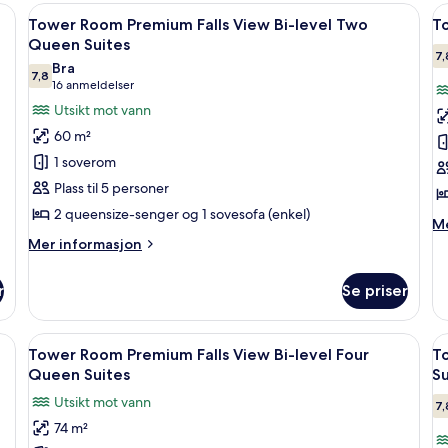
View Two
Vi
, strykejern/-brett og sengetøy
Åpne
Skrivebord, blendingsgardiner, stryke
Å
3
Queens
Ki
Tower Room Premium Falls View Bi-level Two
T
alle
al
Ja
Queen Suites
bildene
Su
b
7,
Bra
7,8
av
a
7,8 av 10
(16
16 anmeldelser
Tower
T
anmeldelser)
Utsikt mot vann
Room Premium
R
60 m²
Falls
V
1 soverom
View Bi-
Q
Plass til 5 personer
level
S
2 queensize-senger og 1 sovesofa (enkel)
Two
M
Me
Queen
in
Mer
Mer informasjon
o
informasjon
Suites
T
om
r
Se priser
Ro
Tower
Vi
Room Premium
Q
Falls
, strykejern/-brett og sengetøy
Åpne
Skrivebord, blendingsgardiner, stryke
Å
Su
3
View Bi-
e
Tower Room Premium Falls View Bi-level Four
T
alle
al
level
Queen Suites
Su
Two
bildene
b
Utsikt mot vann
Queen
7,
av
a
Suites
74 m²
Tower
T