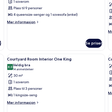
1 soverom
Room Premium
R
Falls
Fa
Plass til 9 personer
View Bi-
V
4 queensize-senger og 1 sovesofa (enkel)
level
B
Mer
Mer informasjon
Four
S
informasjon
Queen
om
M
Me
Tower
in
Suites
Room Premium
o
r
Se priser
Falls
T
View Bi-
Ro
level
Fa
, strykejern/-brett og sengetøy
Åpne
Skrivebord, blendingsgardiner, stryke
Å
Four
5
Vi
Courtyard Room Interior One King
C
alle
al
Queen
B
Veldig bra
Suites
bildene
8,0
Su
b
8,0 av 10
(14
14 anmeldelser
av
a
anmeldelser)
30 m²
Courtyard
C
1 soverom
Room Interior
R
Plass til 3 personer
One
T
M
Me
1 kingsize-seng
King
D
in
o
Mer
Mer informasjon
Co
informasjon
Ro
om