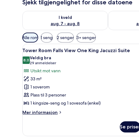
Sjekk tilgjengelighet for disse datoene
Sjekk tilgjengelighet for i kveld, aug. 7 - aug. 8
Sjekk tilgjeng
I kveld
aug. 7 - aug. 8
a
Tilgjengelige
Alle rom
1 seng
2 senger
3+ senger
filtre
Åpne
Skrivebord, blendingsgardiner
for
6
Tower Room Falls View One King Jacuzzi Suite
alle
rom
Veldig bra
bildene
8,0
8,0 av 10
(29
29 anmeldelser
av
anmeldelser)
Utsikt mot vann
Tower
33 m²
Room Falls
1 soverom
View One
Plass til 3 personer
King
1 kingsize-seng og 1 sovesofa (enkel)
Jacuzzi
Suite
Mer
Mer informasjon
informasjon
om
Se prise
Tower
Room Falls