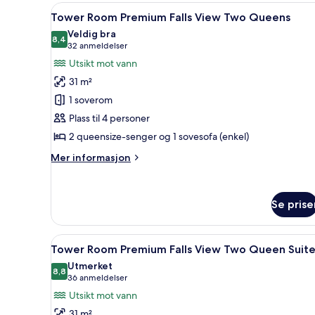
View One
Åpne
Skrivebord, blendingsgardiner
4
King
Tower Room Premium Falls View Two Queens
alle
Jacuzzi
Veldig bra
Suite
bildene
8,4
8,4 av 10
(32
32 anmeldelser
av
anmeldelser)
Utsikt mot vann
Tower
31 m²
Room Premium
1 soverom
Falls
Plass til 4 personer
View Two
2 queensize-senger og 1 sovesofa (enkel)
Queens
Mer
Mer informasjon
informasjon
om
Tower
Se prise
Room Premium
Falls
View Two
Åpne
Skrivebord, blendingsgardiner
Queens
4
Tower Room Premium Falls View Two Queen Suit
alle
Utmerket
bildene
8,8
8,8 av 10
(36
36 anmeldelser
av
anmeldelser)
Utsikt mot vann
Tower
31 m²