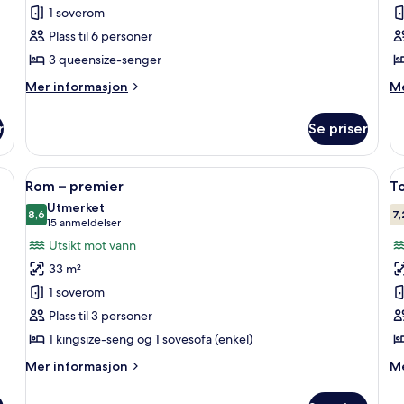
1 soverom
av
a
Tradisjonelt
D
Plass til 6 personer
tremannsrom
–
3 queensize-senger
b
Mer
M
Mer informasjon
Me
informasjon
in
om
o
r
Se priser
Tradisjonelt
Do
tremannsrom
–
ba
, strykejern/-brett og sengetøy
Åpne
Skrivebord, blendingsgardiner, stryke
Å
5
Rom – premier
T
alle
al
Utmerket
bildene
8,6
b
7,
8,6 av 10
(15
15 anmeldelser
av
a
anmeldelser)
Utsikt mot vann
Rom
T
33 m²
–
R
1 soverom
premier
V
Plass til 3 personer
T
1 kingsize-seng og 1 sovesofa (enkel)
Mer
M
Mer informasjon
Me
informasjon
in
om
o