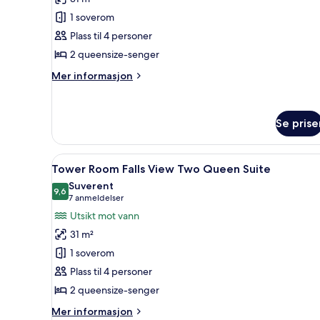
Room Premium
1 soverom
Falls
Plass til 4 personer
View Two
2 queensize-senger
Queen
Suite
Mer
Mer informasjon
informasjon
om
Tower
Se prise
Room Premium
Falls
View Two
Åpne
Skrivebord, blendingsgardiner
Queen
4
Tower Room Falls View Two Queen Suite
alle
Suite
Suverent
bildene
9,6
9,6 av 10
(7
7 anmeldelser
av
anmeldelser)
Utsikt mot vann
Tower
31 m²
Room Falls
1 soverom
View Two
Plass til 4 personer
Queen
2 queensize-senger
Suite
Mer
Mer informasjon