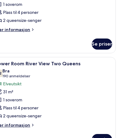
1 soverom
v
obbeltrom
Plass til 4 personer
2 queensize-senger
asic
er
r informasjon
formasjon
m
Se priser
bbeltrom
sic
jern/-brett og sengetøy
pne
Utsikt fra rommet
4
ower Room River View Two Queens
le
Bra
ildene
2
7,2 av 10
(190
190 anmeldelser
v
anmeldelser)
Elveutsikt
ower
31 m²
oom River
1 soverom
iew
Plass til 4 personer
wo Queens
2 queensize-senger
er
r informasjon
formasjon
m