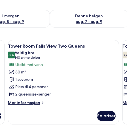
elighet for i morgen, aug. 8 - aug. 9
Sjekk tilgjengelighet for denne helgen
I morgen
Denne helgen
ug. 8 - aug. 9
aug. 7 - aug. 9
, strykejern/-brett og sengetøy
Åpne
Skrivebord, blendingsgardiner, stryke
Å
5
Tower Room Falls View Two Queens
T
alle
al
Veldig bra
bildene
8,4
b
7,
8,4 av 10
(140
140 anmeldelser
av
a
anmeldelser)
Utsikt mot vann
Tower
T
30 m²
Room Falls
R
1 soverom
View Two
V
Plass til 4 personer
Queens
K
2 queensize-senger
J
S
Mer
M
Mer informasjon
Me
informasjon
in
om
o
r
Se priser
Tower
T
Room Falls
Ro