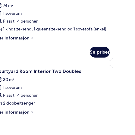
oom Premium
74 m²
lls
1 soverom
iew Two-
Plass til 4 personer
edroom
1 kingsize-seng, 1 queensize-seng og 1 sovesofa (enkel)
uite
er
r informasjon
formasjon
m
Se priser
ower
om Premium
lls
jern/-brett og sengetøy
pne
Skrivebord, blendingsgardiner, strykejern/-b
5
ew Two-
ourtyard Room Interior Two Doubles
le
edroom
30 m²
ite
ildene
1 soverom
v
ourtyard
Plass til 4 personer
oom Interior
2 dobbeltsenger
wo
er
r informasjon
oubles
formasjon
m
urtyard
om Interior