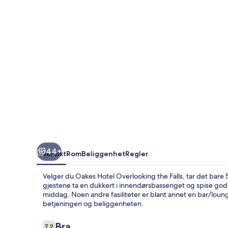
Falls
44+
Oversikt
Rom
Beliggenhet
Regler
Velger du Oakes Hotel Overlooking the Falls, tar det bare 5
gjestene ta en dukkert i innendørsbassenget og spise god m
middag. Noen andre fasiliteter er blant annet en bar/lou
betjeningen og beliggenheten.
Anmeldelser
Bra
7,2