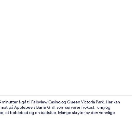
Tower Room F
 minutter å gå til Fallsview Casino og Queen Victoria Park. Her kan
at på Applebee's Bar & Grill, som serverer frokost, lunsj og
nge, et boblebad og en badstue. Mange skryter av den vennlige
Lobby