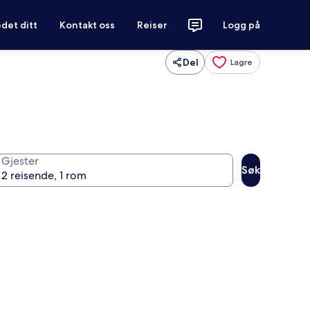
det ditt
Kontakt oss
Reiser
Logg på
Del
Lagre
Gjester
Søk