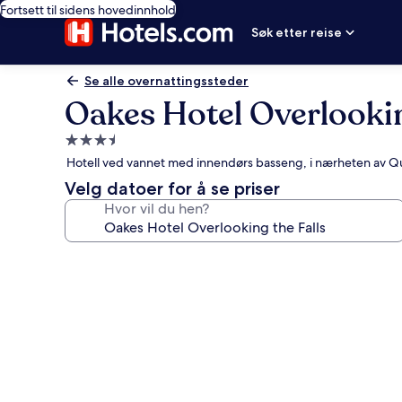
Fortsett til sidens hovedinnhold
Søk etter reise
Se alle overnattingssteder
Oakes Hotel Overlookin
Overnattingssted
med
Hotell ved vannet med innendørs basseng, i nærheten av Qu
3.5
Velg datoer for å se priser
stjerner
Hvor vil du hen?
Bildegalleri
av
Oakes
Hotel
Overlooking
the