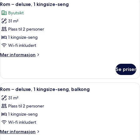
Åpne
6
2
Rom – deluxe, 1 kingsize-seng
alle
dobbeltsenger,
Byutsikt
balkong
bildene
31 m²
av
Rom
Plass til 2 personer
–
1 kingsize-seng
deluxe,
Wi-fi inkludert
1
Mer
Mer informasjon
kingsize-
informasjon
seng
om
Se priser
Rom
–
deluxe,
Åpne
Italienske Frette-laken, sengetøy av 
6
1
Rom – deluxe, 1 kingsize-seng, balkong
alle
kingsize-
31 m²
seng
bildene
Plass til 2 personer
av
Rom
1 kingsize-seng
–
Wi-fi inkludert
deluxe,
Mer
Mer informasjon
1
informasjon