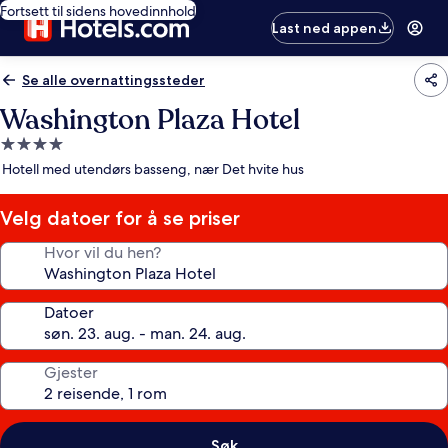
Fortsett til sidens hovedinnhold
Last ned appen
Se alle overnattingssteder
Washington Plaza Hotel
Overnattingssted
med
Hotell med utendørs basseng, nær Det hvite hus
4.0
stjerner
Velg datoer for å se priser
Hvor vil du hen?
Datoer
Gjester
Søk