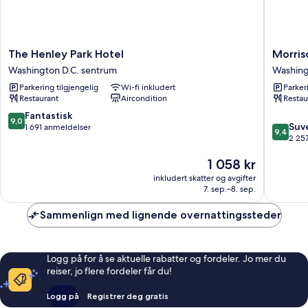
The
Morriso
The Henley Park Hotel
Morriso
Henley
Clark
Washington D.C. sentrum
Washing
Park
Historic
Parkering tilgjengelig
Wi-fi inkludert
Parker
Hotel
Inn
Restaurant
Aircondition
Restau
Washington
Washing
D.C.
D.C.
9.0
Fantastisk
9,0
9.4
sentrum
sentrum
Suv
av
1 691 anmeldelser
9,4
av
2 25
10,
10,
Fantastisk,
Prisen
1 058 kr
Suveren
1 691
er
2 257
anmeldelser
inkludert skatter og avgifter
1 058 kr
anmelde
7. sep.–8. sep.
Sammenlign med lignende overnattingssteder
Logg på for å se aktuelle rabatter og fordeler. Jo mer du
reiser, jo flere fordeler får du!
Logg på
Registrer deg gratis