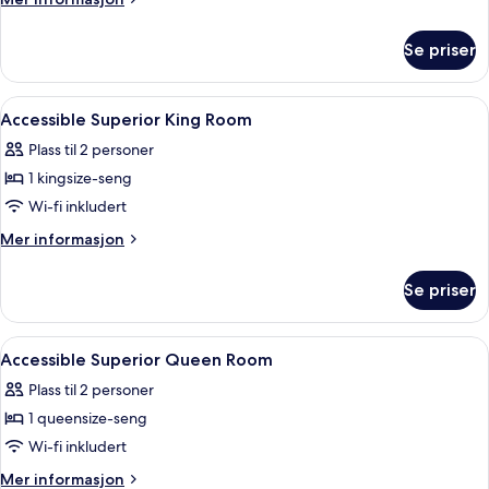
soverom
informasjon
om
Se priser
Suite,
1
soverom
Åpne
Italienske Frette-laken, sengetøy av 
4
Accessible Superior King Room
alle
Plass til 2 personer
bildene
1 kingsize-seng
av
Accessible
Wi-fi inkludert
Superior
Mer
Mer informasjon
King
informasjon
om
Room
Se priser
Accessible
Superior
King
Åpne
Italienske Frette-laken, sengetøy av 
7
Room
Accessible Superior Queen Room
alle
Plass til 2 personer
bildene
1 queensize-seng
av
Accessible
Wi-fi inkludert
Superior
Mer
Mer informasjon