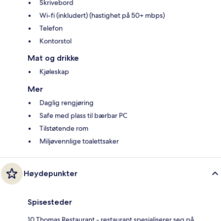
Skrivebord
Wi-fi (inkludert) (hastighet på 50+ mbps)
Telefon
Kontorstol
Mat og drikke
Kjøleskap
Mer
Daglig rengjøring
Safe med plass til bærbar PC
Tilstøtende rom
Miljøvennlige toalettsaker
Høydepunkter
Spisesteder
10 Thomas Restaurant - restaurant spesialiserer seg på