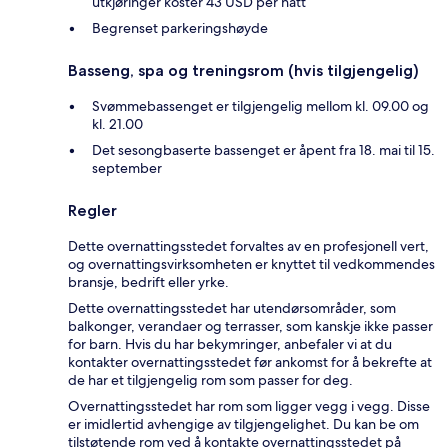
utkjøringer koster 43 USD per natt
Begrenset parkeringshøyde
Basseng, spa og treningsrom (hvis tilgjengelig)
Svømmebassenget er tilgjengelig mellom kl. 09.00 og
kl. 21.00
Det sesongbaserte bassenget er åpent fra 18. mai til 15.
september
Regler
Dette overnattingsstedet forvaltes av en profesjonell vert,
og overnattingsvirksomheten er knyttet til vedkommendes
bransje, bedrift eller yrke.
Dette overnattingsstedet har utendørsområder, som
balkonger, verandaer og terrasser, som kanskje ikke passer
for barn. Hvis du har bekymringer, anbefaler vi at du
kontakter overnattingsstedet før ankomst for å bekrefte at
de har et tilgjengelig rom som passer for deg.
Overnattingsstedet har rom som ligger vegg i vegg. Disse
er imidlertid avhengige av tilgjengelighet. Du kan be om
tilstøtende rom ved å kontakte overnattingsstedet på