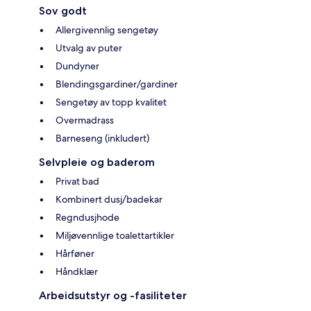
Sov godt
Allergivennlig sengetøy
Utvalg av puter
Dundyner
Blendingsgardiner/gardiner
Sengetøy av topp kvalitet
Overmadrass
Barneseng (inkludert)
Selvpleie og baderom
Privat bad
Kombinert dusj/badekar
Regndusjhode
Miljøvennlige toalettartikler
Hårføner
Håndklær
Arbeidsutstyr og -fasiliteter