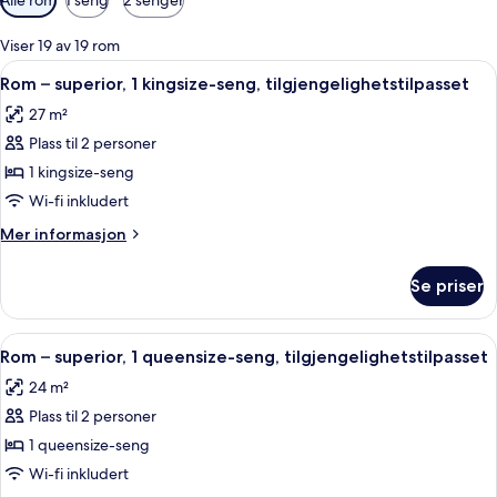
filtre
for
Viser 19 av 19 rom
rom
Åpne
Rom – superior, 1 kingsize-seng, tilgje
4
Rom – superior, 1 kingsize-seng, tilgjengelighetstilpasset
alle
27 m²
bildene
Plass til 2 personer
av
Rom
1 kingsize-seng
–
Wi-fi inkludert
superior,
Mer
Mer informasjon
1
informasjon
kingsize-
om
Se priser
Rom
seng,
–
tilgjengelighetstilpasset
superior,
Åpne
Rom – superior, 1 queensize-seng, tilg
6
1
Rom – superior, 1 queensize-seng, tilgjengelighetstilpasset
alle
kingsize-
24 m²
seng,
bildene
tilgjengelighetstilpasset
Plass til 2 personer
av
Rom
1 queensize-seng
–
Wi-fi inkludert