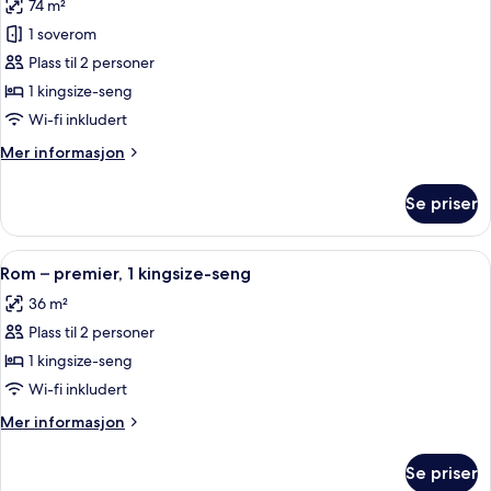
balkong
74 m²
av
Suite,
1 soverom
1
Plass til 2 personer
kingsize-
1 kingsize-seng
seng
Wi-fi inkludert
(Lapidus)
Mer
Mer informasjon
informasjon
om
Se priser
Suite,
1
kingsize-
Åpne
Rom – premier, 1 kingsize-seng | Itali
6
seng
Rom – premier, 1 kingsize-seng
alle
(Lapidus)
36 m²
bildene
Plass til 2 personer
av
Rom
1 kingsize-seng
–
Wi-fi inkludert
premier,
Mer
Mer informasjon
1
informasjon
kingsize-
om
Se priser
Rom
seng