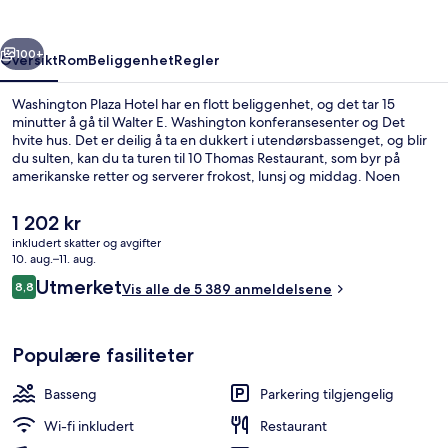
rige
Neste
100+
Oversikt
Rom
Beliggenhet
Regler
Washington Plaza Hotel har en flott beliggenhet, og det tar 15
minutter å gå til Walter E. Washington konferansesenter og Det
hvite hus. Det er deilig å ta en dukkert i utendørsbassenget, og blir
du sulten, kan du ta turen til 10 Thomas Restaurant, som byr på
amerikanske retter og serverer frokost, lunsj og middag. Noen
andre høydepunkter her er blant annet en bassengbar, et
døgnåpent treningssenter og et treningssenter. Mange reisende
Den
1 202 kr
liker beliggenheten på grunn av severdighetene i området og fordi
nåværende
inkludert skatter og avgifter
det ikke er langt å gå til kollektivtransport. Det tar 7 minutter å gå til
prisen
10. aug.–11. aug.
McPherson Sq. Station og 10 minutter å gå til 7th St. Convention
Utendørsbasseng, bassengparasoller 
er
Anmeldelser
Center Station.
Utmerket
8,8
Vis alle de 5 389 anmeldelsene
1 202 kr
8,8 av 10 –
Populære fasiliteter
Basseng
Parkering tilgjengelig
Wi-fi inkludert
Restaurant