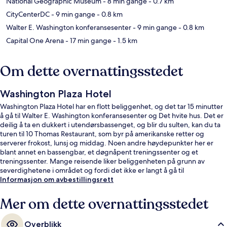
National Geographic Museum
- 8 min gange
- 0.7 km
CityCenterDC
- 9 min gange
- 0.8 km
Walter E. Washington konferansesenter
- 9 min gange
- 0.8 km
Capital One Arena
- 17 min gange
- 1.5 km
Om dette overnattingsstedet
Washington Plaza Hotel
Washington Plaza Hotel har en flott beliggenhet, og det tar 15 minutter
å gå til Walter E. Washington konferansesenter og Det hvite hus. Det er
deilig å ta en dukkert i utendørsbassenget, og blir du sulten, kan du ta
turen til 10 Thomas Restaurant, som byr på amerikanske retter og
serverer frokost, lunsj og middag. Noen andre høydepunkter her er
blant annet en bassengbar, et døgnåpent treningssenter og et
treningssenter. Mange reisende liker beliggenheten på grunn av
severdighetene i området og fordi det ikke er langt å gå til
kollektivtransport. Det tar 7 minutter å gå til McPherson Sq. Station og
Informasjon om avbestillingsrett
10 minutter å gå til 7th St. Convention Center Station.
Mer om dette overnattingsstedet
Overblikk