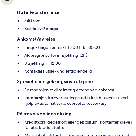
Hotellets størrelse
340 rom
Består av 9 etasjer
Ankomst/avreise
Innsjekkingen er fra kl. 15.00 til kl. 05.00
Aldersgrense for innsjekking: 21 år
Utsjekking kl. 12.00
Kontaktløs utsjekking er tilgjengelig
Spesielle innsjekkingsinstruksjoner
En resepsjonist vil ta imot gjestene ved ankomst
Informasjon fra overnattingsstedet kan bli oversatt ved
hjelp av automatiserte oversettelsesverktøy
Påkrevd ved innsjekking
Kredittkort, debetkort eller depositum i kontanter kreves
for utilsiktede utgifter
Myndighetsutstedt ID-kort med foto kan være påkrevd