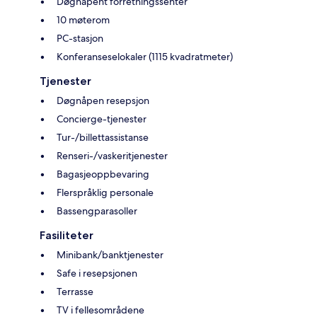
Døgnåpent forretningssenter
10 møterom
PC-stasjon
Konferanseselokaler (1115 kvadratmeter)
Tjenester
Døgnåpen resepsjon
Concierge-tjenester
Tur-/billettassistanse
Renseri-/vaskeritjenester
Bagasjeoppbevaring
Flerspråklig personale
Bassengparasoller
Fasiliteter
Minibank/banktjenester
Safe i resepsjonen
Terrasse
TV i fellesområdene