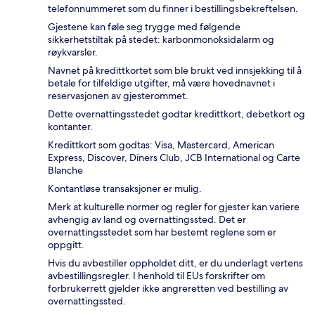
telefonnummeret som du finner i bestillingsbekreftelsen.
Gjestene kan føle seg trygge med følgende
sikkerhetstiltak på stedet: karbonmonoksidalarm og
røykvarsler.
Navnet på kredittkortet som ble brukt ved innsjekking til å
betale for tilfeldige utgifter, må være hovednavnet i
reservasjonen av gjesterommet.
Dette overnattingsstedet godtar kredittkort, debetkort og
kontanter.
Kredittkort som godtas: Visa, Mastercard, American
Express, Discover, Diners Club, JCB International og Carte
Blanche
Kontantløse transaksjoner er mulig.
Merk at kulturelle normer og regler for gjester kan variere
avhengig av land og overnattingssted. Det er
overnattingsstedet som har bestemt reglene som er
oppgitt.
Hvis du avbestiller oppholdet ditt, er du underlagt vertens
avbestillingsregler. I henhold til EUs forskrifter om
forbrukerrett gjelder ikke angreretten ved bestilling av
overnattingssted.