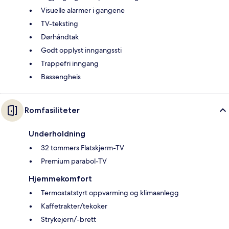
Visuelle alarmer i gangene
TV-teksting
Dørhåndtak
Godt opplyst inngangssti
Trappefri inngang
Bassengheis
Romfasiliteter
Underholdning
32 tommers Flatskjerm-TV
Premium parabol-TV
Hjemmekomfort
Termostatstyrt oppvarming og klimaanlegg
Kaffetrakter/tekoker
Strykejern/-brett