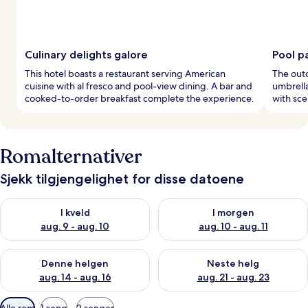
Culinary delights galore
Pool p
This hotel boasts a restaurant serving American
The outd
cuisine with al fresco and pool-view dining. A bar and
umbrella
cooked-to-order breakfast complete the experience.
with sce
Romalternativer
Sjekk tilgjengelighet for disse datoene
Sjekk tilgjengelighet for i kveld, aug. 9 - aug. 10
Sjekk tilgjengelighet for i mor
I kveld
I morgen
aug. 9 - aug. 10
aug. 10 - aug. 11
Sjekk tilgjengelighet for denne helgen, aug. 14 - aug. 16
Sjekk tilgjengelighet for neste
Denne helgen
Neste helg
aug. 14 - aug. 16
aug. 21 - aug. 23
Tilgjengelige
Alle rom
1 seng
2 senger