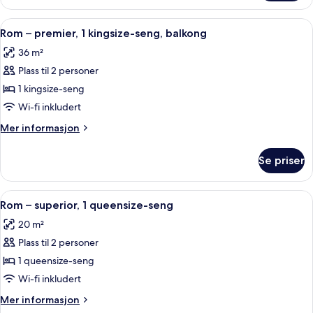
–
premier,
Åpne
Italienske Frette-laken, sengetøy av 
5
1
Rom – premier, 1 kingsize-seng, balkong
alle
kingsize-
36 m²
seng
bildene
Plass til 2 personer
av
Rom
1 kingsize-seng
–
Wi-fi inkludert
premier,
Mer
Mer informasjon
1
informasjon
kingsize-
om
Se priser
Rom
seng,
–
balkong
premier,
Åpne
Italienske Frette-laken, sengetøy av 
4
1
Rom – superior, 1 queensize-seng
alle
kingsize-
20 m²
seng,
bildene
balkong
Plass til 2 personer
av
Rom
1 queensize-seng
–
Wi-fi inkludert
superior,
Mer
Mer informasjon
1
informasjon