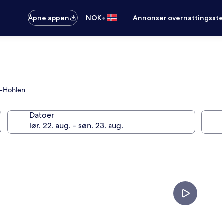
•
Åpne appen
NOK
Annonser overnattingsste
us-Hohlen
Datoer