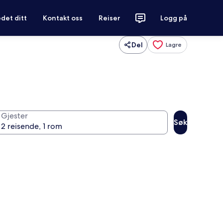
det ditt
Kontakt oss
Reiser
Logg på
Del
Lagre
Gjester
Søk