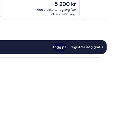
Prisen
5 200 kr
650
Fantastisk,
er
anmeldelser
351
inkludert skatter og avgifter
inkludert 
5 200 kr
21. aug.–22. aug.
anmeldelser
Logg på
Registrer deg gratis