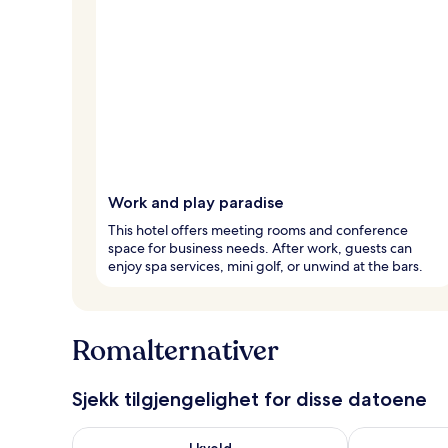
Work and play paradise
This hotel offers meeting rooms and conference
space for business needs. After work, guests can
enjoy spa services, mini golf, or unwind at the bars.
Romalternativer
Sjekk tilgjengelighet for disse datoene
Sjekk tilgjengelighet for i kveld, aug. 7 - aug. 8
Sjekk tilgjeng
I kveld