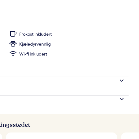
ommet
Frokost inkludert
Kjæledyrvennlig
Wi-fi inkludert
ttingsstedet