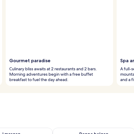
Gourmet paradise
Spa an
Culinary bliss awaits at 2 restaurants and 2 bars.
A full-
Morning adventures begin with a free buffet
mountai
breakfast to fuel the day ahead.
and a f
elighet for i morgen, aug. 8 - aug. 9
Sjekk tilgjengelighet for denne helgen
I morgen
Denne helgen