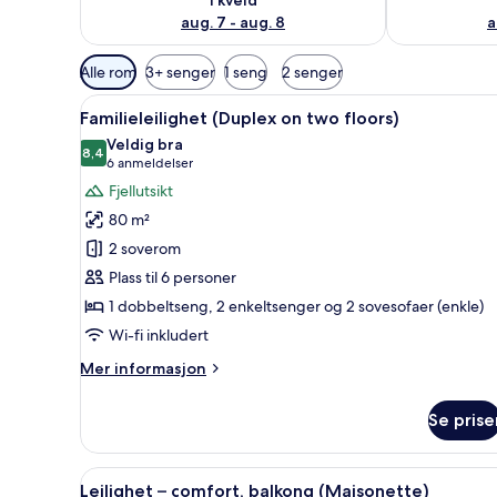
aug. 7 - aug. 8
a
Tilgjengelige
Alle rom
3+ senger
1 seng
2 senger
filtre
Åpne
Utsikt fra rommet
for
3
Familieleilighet (Duplex on two floors)
alle
rom
Veldig bra
bildene
8,4
8,4 av 10
(6
6 anmeldelser
av
anmeldelser)
Fjellutsikt
Familieleilighet
80 m²
(Duplex
2 soverom
on
Plass til 6 personer
two
1 dobbeltseng, 2 enkeltsenger og 2 sovesofaer (enkle)
floors)
Wi-fi inkludert
Mer
Mer informasjon
informasjon
om
Se prise
Familieleilighet
(Duplex
on
Åpne
Leilighet – comfort, balkong (
4
two
Leilighet – comfort, balkong (Maisonette)