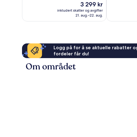
Prisen
3 299 kr
70
661
er
anmeldelser
anmeldelser
inkludert skatter og avgifter
3 299 kr
21. aug.–22. aug.
Logg på for å se aktuelle rabatter og
fordeler får du!
Om området