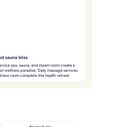
d sauna bliss
service spa, sauna, and steam room create a
n wellness paradise. Daily massage services
itness room complete this health retreat.
, aug. 7 - aug. 9
Sjekk tilgjengelighet for neste helg, aug. 14 - aug. 16
Neste helg