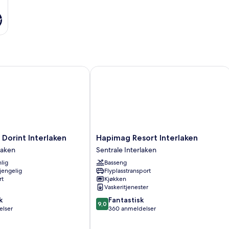
r
orint Interlaken
Hapimag Resort Interlaken
Hapimag
 Dorint Interlaken
Hapimag Resort Interlaken
Resort
laken
Sentrale Interlaken
Interlaken
lig
Basseng
Sentrale
gjengelig
Flyplasstransport
Interlaken
rt
Kjøkken
Vaskeritjenester
9.0
k
Fantastisk
9,0
av
elser
360 anmeldelser
10,
Fantastisk,