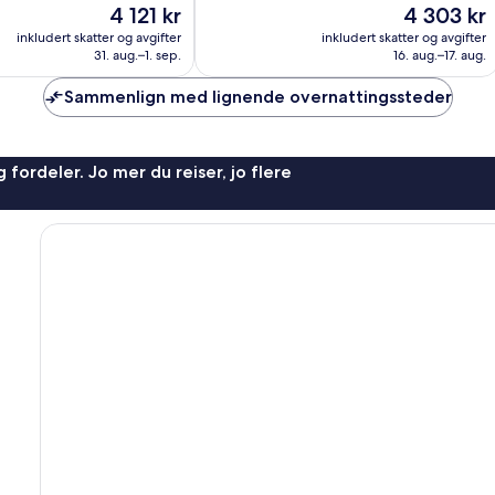
Prisen
Prisen
4 121 kr
4 303 kr
360
er
er
anmeldelser
inkludert skatter og avgifter
inkludert skatter og avgifter
4 121 kr
4 303 kr
31. aug.–1. sep.
16. aug.–17. aug.
Sammenlign med lignende overnattingssteder
 fordeler. Jo mer du reiser, jo flere