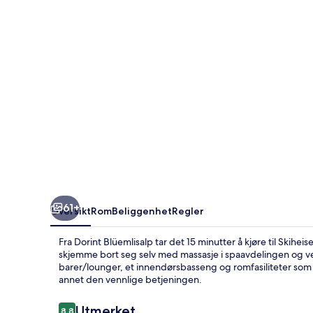
61+
Oversikt
Rom
Beliggenhet
Regler
Fra Dorint Blüemlisalp tar det 15 minutter å kjøre til Sk
skjemme bort seg selv med massasje i spaavdelingen og ve
barer/lounger, et innendørsbasseng og romfasiliteter som
annet den vennlige betjeningen.
Anmeldelser
Utmerket
8,8