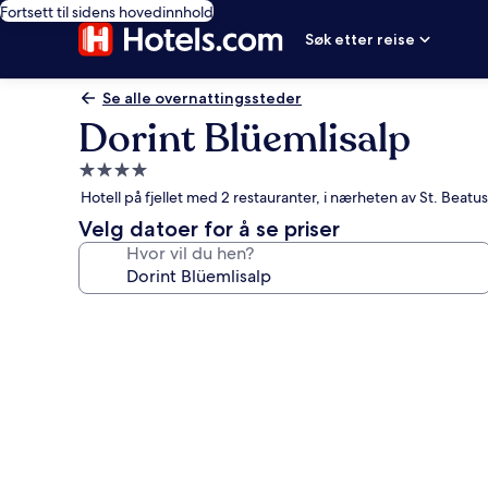
Fortsett til sidens hovedinnhold
Søk etter reise
Se alle overnattingssteder
Dorint Blüemlisalp
Overnattingssted
med
Hotell på fjellet med 2 restauranter, i nærheten av St. Beat
4.0
Velg datoer for å se priser
stjerner
Hvor vil du hen?
Bildegalleri
av
Dorint
Blüemlisalp