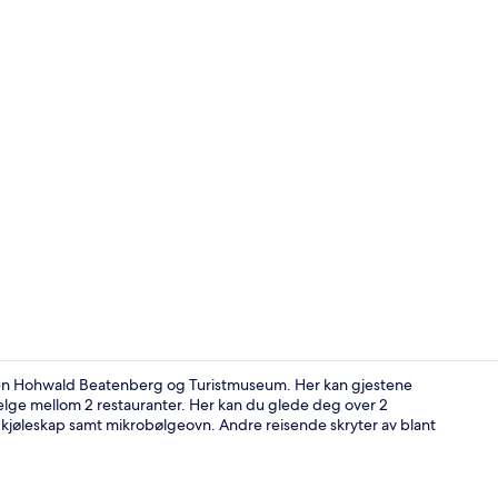
Video laget 
iheisen Hohwald Beatenberg og Turistmuseum. Her kan gjestene
lge mellom 2 restauranter. Her kan du glede deg over 2
 kjøleskap samt mikrobølgeovn. Andre reisende skryter av blant
2 barer/loun