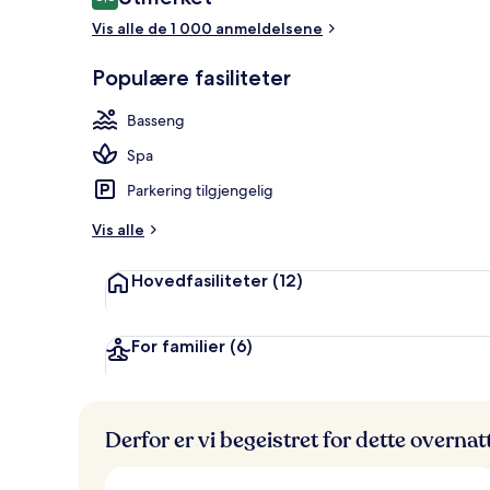
8,8 av 10 –
Vis alle de 1 000 anmeldelsene
Utsikt fra r
Populære fasiliteter
Basseng
Spa
Parkering tilgjengelig
Vis alle
Hovedfasiliteter
(12)
For familier
(6)
Derfor er vi begeistret for dette overna