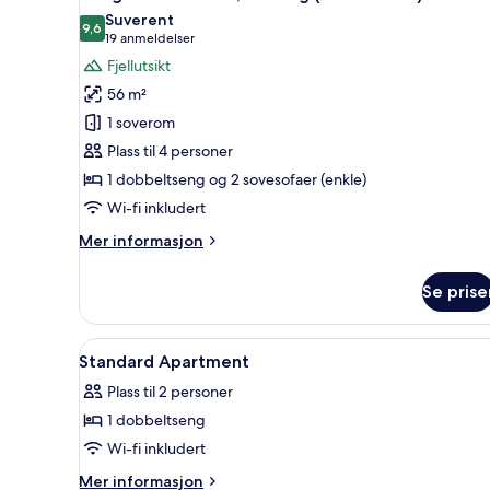
alle
floors)
Suverent
bildene
9,6
9,6 av 10
(19
19 anmeldelser
av
anmeldelser)
Fjellutsikt
Leilighet
56 m²
–
1 soverom
comfort,
Plass til 4 personer
balkong
1 dobbeltseng og 2 sovesofaer (enkle)
(Maisonette)
Wi-fi inkludert
Mer
Mer informasjon
informasjon
om
Se prise
Leilighet
–
comfort,
Åpne
Safe på rommet, blendingsgardi
7
balkong
Standard Apartment
alle
(Maisonette)
Plass til 2 personer
bildene
1 dobbeltseng
av
Standard
Wi-fi inkludert
Apartment
Mer
Mer informasjon