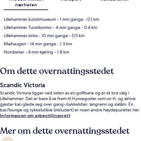
nærheten
Lillehammer kunstmuseum
- 1 min gange
- 0.1 km
Lillehammer Turistkontor
- 4 min gange
- 0.4 km
Lillehammer kirke
- 10 min gange
- 0.9 km
Maihaugen
- 14 min gange
- 1.3 km
Nordseter
- 4 min kjøring
- 1.8 km
Om dette overnattingsstedet
Scandic Victoria
Scandic Victoria ligger ved siden av en golfbane og er et bra valg i
Lillehammer. Det er bare å se frem til frynsegoder som wi-fi, og aktive
gjester kan glede seg over gang-/sykkelstier, langrenn og slalåm. En
bar/lounge og sykkelutleie (inkludert) er noen andre høydepunkter her.
Informasjon om avbestillingsrett
Mer om dette overnattingsstedet