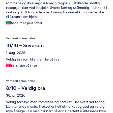
rommene og ikke vegg-til-vegg teppe! - Påfallende uhøflig
resepsjonister ved innsjekk. Svarte kort og utålmodig. - Linken til
casting på TV fungerte ikke. Eraring fra innsjekk motiverte ikke
til å spørre om hjelp,
Sofie, reise på 3 netter
Verifisert anmeldelse
10/10 – Suverent
1. aug. 2026
Veldig bra rom til en familie på fire
Laila, reise på 1 natt
Verifisert anmeldelse
8/10 – Veldig bra
30. juli 2026
Veldig fornøyd med rommene og hotellet. Har hvert der før og
kjenner til de meste. Frokost er helt utmerket og god og veldig
mye å velge i. Ol man har barn så er de perfekt å sitte nede hvor