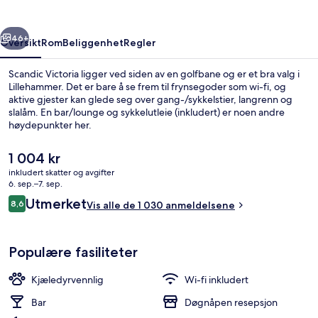
rige
Neste
46+
Oversikt
Rom
Beliggenhet
Regler
Scandic Victoria ligger ved siden av en golfbane og er et bra valg i
Lillehammer. Det er bare å se frem til frynsegoder som wi-fi, og
aktive gjester kan glede seg over gang-/sykkelstier, langrenn og
slalåm. En bar/lounge og sykkelutleie (inkludert) er noen andre
høydepunkter her.
Den
1 004 kr
nåværende
inkludert skatter og avgifter
prisen
6. sep.–7. sep.
Frokostbuffé hver dag (mot et tillegg)
er
Anmeldelser
Utmerket
8,6
Vis alle de 1 030 anmeldelsene
1 004 kr
8,6 av 10 –
Populære fasiliteter
Kjæledyrvennlig
Wi-fi inkludert
Bar
Døgnåpen resepsjon