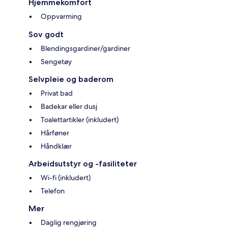
Hjemmekomfort
Oppvarming
Sov godt
Blendingsgardiner/gardiner
Sengetøy
Selvpleie og baderom
Privat bad
Badekar eller dusj
Toalettartikler (inkludert)
Hårføner
Håndklær
Arbeidsutstyr og -fasiliteter
Wi-fi (inkludert)
Telefon
Mer
Daglig rengjøring