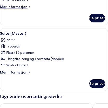
Mer
Mer informasjon
informasjon
om
Se priser
Suite
–
junior
Åpne
Suite (Master) | Blendingsgardiner, wi-
7
Suite (Master)
alle
72 m²
bildene
1 soverom
av
Suite
Plass til 6 personer
(Master)
1 kingsize-seng og 1 sovesofa (dobbel)
Wi-fi inkludert
Mer
Mer informasjon
informasjon
om
Se priser
Suite
(Master)
Lignende overnattingssteder
Scandic Lillehammer Hotel
Hotel Br