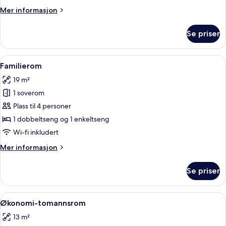
Mer
Mer informasjon
informasjon
om
Se priser
Tomannsrom
–
standard
Åpne
Familierom | Blendingsgardiner, wi-fi 
5
Familierom
alle
19 m²
bildene
1 soverom
av
Familierom
Plass til 4 personer
1 dobbeltseng og 1 enkeltseng
Wi-fi inkludert
Mer
Mer informasjon
informasjon
om
Se priser
Familierom
Åpne
Blendingsgardiner, wi-fi (inkludert) o
5
Økonomi-tomannsrom
alle
13 m²
bildene