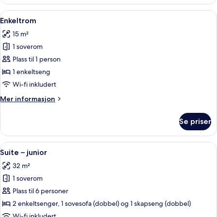
Twin
Room
Åpne
Enkeltrom | Blendingsgardiner, wi-fi (
5
Enkeltrom
alle
15 m²
bildene
1 soverom
av
Enkeltrom
Plass til 1 person
1 enkeltseng
Wi-fi inkludert
Mer
Mer informasjon
informasjon
om
Se priser
Enkeltrom
Åpne
Suite – junior | Blendingsgardiner, wi-
7
Suite – junior
alle
32 m²
bildene
1 soverom
av
Suite
Plass til 6 personer
–
2 enkeltsenger, 1 sovesofa (dobbel) og 1 skapseng (dobbel)
junior
Wi-fi inkludert