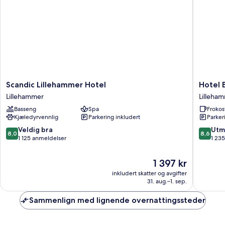
Scandic
Hotel
Scandic Lillehammer Hotel
Hotel 
Lillehammer
Breiseth
Lillehammer
Lilleha
Hotel
Lilleha
Basseng
Spa
Frokos
Lillehammer
Kjæledyrvennlig
Parkering inkludert
Parker
8.0
8.6
Veldig bra
Utm
8,0
8,6
av
av
1 125 anmeldelser
1 23
10,
10,
Veldig
Utmerke
Prisen
1 397 kr
bra,
1 235
er
inkludert skatter og avgifter
1 125
anmelde
1 397 kr
31. aug.–1. sep.
anmeldelser
Sammenlign med lignende overnattingssteder