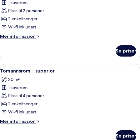
1 soverom
av
Økonomi-
Plass til 2 personer
tomannsrom
2 enkeltsenger
Wi-fi inkludert
Mer
Mer informasjon
informasjon
om
Se priser
Økonomi-
tomannsrom
Åpne
Tomannsrom – superior | Blendingsgard
5
Tomannsrom – superior
alle
20 m²
bildene
1 soverom
av
Tomannsrom
Plass til 4 personer
–
2 enkeltsenger
superior
Wi-fi inkludert
Mer
Mer informasjon
informasjon
om
Se priser
Tomannsrom