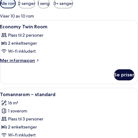
Tilgjengelige
Alle rom
2 senger
1 seng
3+ senger
filtre
for
Viser 10 av 10 rom
rom
Åpne
Blendingsgardiner, wi-fi (inkludert) o
4
Economy Twin Room
alle
Plass til 2 personer
bildene
2 enkeltsenger
av
Economy
Wi-fi inkludert
Twin
Mer
Mer informasjon
Room
informasjon
om
Se priser
Economy
Twin
Room
Åpne
Blendingsgardiner, wi-fi (inkludert) o
6
Tomannsrom – standard
alle
16 m²
bildene
1 soverom
av
Tomannsrom
Plass til 3 personer
–
2 enkeltsenger
standard
Wi-fi inkludert