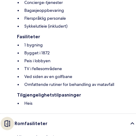
Concierge-tjenester
Bagasjeoppbevaring
Flerspråklig personale
Sykkelutleie (inkludert)
Fasiliteter
1 bygning
Bygget i 1872
Peis i lobbyen
TV i fellesområdene
Ved siden av en golfbane
Omfattende rutiner for behandling av matavfall
Tilgjengelighetstilpasninger
Heis
Romfasiliteter