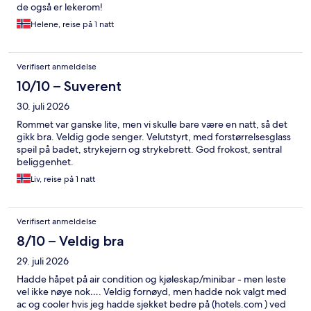
de også er lekerom!
Helene, reise på 1 natt
Verifisert anmeldelse
10/10 – Suverent
30. juli 2026
Rommet var ganske lite, men vi skulle bare være en natt, så det
gikk bra. Veldig gode senger. Velutstyrt, med forstørrelsesglass
speil på badet, strykejern og strykebrett. God frokost, sentral
beliggenhet.
Liv, reise på 1 natt
Verifisert anmeldelse
8/10 – Veldig bra
29. juli 2026
Hadde håpet på air condition og kjøleskap/minibar - men leste
vel ikke nøye nok…. Veldig fornøyd, men hadde nok valgt med
ac og cooler hvis jeg hadde sjekket bedre på (hotels.com ) ved