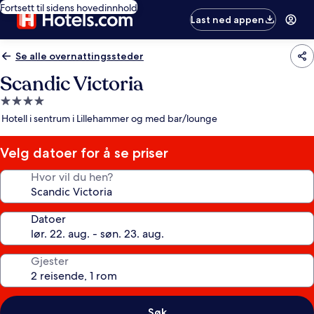
Fortsett til sidens hovedinnhold
Last ned appen
Se alle overnattingssteder
Scandic Victoria
Overnattingssted
med
Hotell i sentrum i Lillehammer og med bar/lounge
4.0
stjerner
Velg datoer for å se priser
Hvor vil du hen?
Datoer
Gjester
Søk