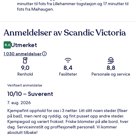
minutter til fots fra Lillehammer togstasjon og 17 minutter til
fots fra Maihaugen.
Anmeldelser av Scandic Victoria
Anmeldelser
Utmerket
8,6
1 030 anmeldelser
9,0
8,4
8,8
Renhold
Fasiliteter
Personale og service
Anmeldelser
Verifisert anmeldelse
10/10 – Suverent
7. aug. 2026
Kjempefint opphold for oss i 3 netter. Litt slitt noen steder (fliser
på bad), men rent og ryddig, og fint pusset opp andre steder.
Kjempegod og variert frokost. Friske blomster på alle bord, hver
dag. Serviceinnstilt og proffesjonellt personell. Vi kommer
absolutt tilbake!