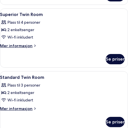
–
superior
Åpne
Blendingsgardiner, wi-fi (inkludert) o
5
Superior Twin Room
alle
Plass til 4 personer
bildene
2 enkeltsenger
av
Superior
Wi-fi inkludert
Twin
Mer
Mer informasjon
Room
informasjon
om
Se priser
Superior
Twin
Room
Åpne
Blendingsgardiner, wi-fi (inkludert) o
5
Standard Twin Room
alle
Plass til 3 personer
bildene
2 enkeltsenger
av
Standard
Wi-fi inkludert
Twin
Mer
Mer informasjon
Room
informasjon
om
Se priser
Standard