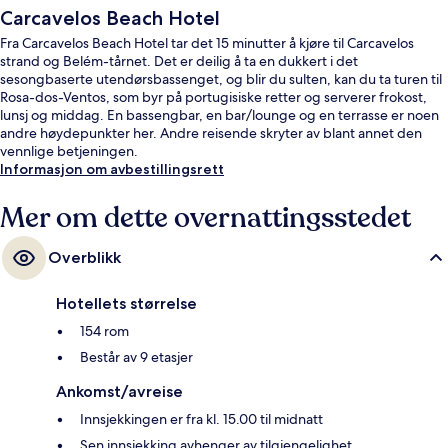
Carcavelos Beach Hotel
Fra Carcavelos Beach Hotel tar det 15 minutter å kjøre til Carcavelos
strand og Belém-tårnet. Det er deilig å ta en dukkert i det
sesongbaserte utendørsbassenget, og blir du sulten, kan du ta turen til
Rosa-dos-Ventos, som byr på portugisiske retter og serverer frokost,
lunsj og middag. En bassengbar, en bar/lounge og en terrasse er noen
andre høydepunkter her. Andre reisende skryter av blant annet den
vennlige betjeningen.
Informasjon om avbestillingsrett
Mer om dette overnattingsstedet
Overblikk
Hotellets størrelse
154 rom
Består av 9 etasjer
Ankomst/avreise
Innsjekkingen er fra kl. 15.00 til midnatt
Sen innsjekking avhenger av tilgjengelighet