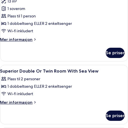
13 m²
av
Enkeltrom
1 soverom
–
Plass til 1 person
standard
1 dobbeltseng ELLER 2 enkeltsenger
Wi-fi inkludert
Mer
Mer informasjon
informasjon
om
Se priser
Enkeltrom
–
standard
Åpne
Minibar, safe på rommet, lydisolert og 
2
Superior Double Or Twin Room With Sea View
alle
Plass til 2 personer
bildene
1 dobbeltseng ELLER 2 enkeltsenger
av
Superior
Wi-fi inkludert
Double
Mer
Mer informasjon
Or
informasjon
om
Twin
Se priser
Superior
Room
Double
With
Or