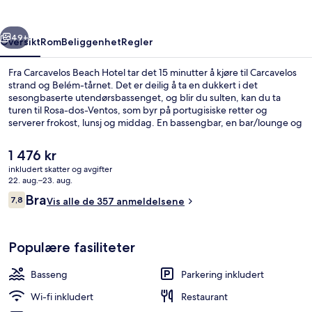
rige
Neste
49+
Oversikt
Rom
Beliggenhet
Regler
Fra Carcavelos Beach Hotel tar det 15 minutter å kjøre til Carcavelos
strand og Belém-tårnet. Det er deilig å ta en dukkert i det
sesongbaserte utendørsbassenget, og blir du sulten, kan du ta
turen til Rosa-dos-Ventos, som byr på portugisiske retter og
serverer frokost, lunsj og middag. En bassengbar, en bar/lounge og
en terrasse er noen andre høydepunkter her. Andre reisende
skryter av blant annet den vennlige betjeningen.
Den
1 476 kr
nåværende
inkludert skatter og avgifter
prisen
22. aug.–23. aug.
Frokostbuffé er inkludert
er
Anmeldelser
Bra
7,8
Vis alle de 357 anmeldelsene
1 476 kr
7,8 av 10 –
Populære fasiliteter
Basseng
Parkering inkludert
Wi-fi inkludert
Restaurant