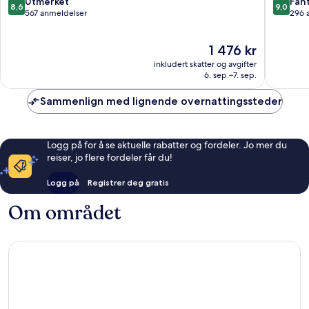
8.6
9.0
Utmerket
Fant
8,6
9,0
av
av
567 anmeldelser
296 
10,
10,
Utmerket,
Fantasti
Prisen
1 476 kr
567
296
er
anmeldelser
anmelde
inkludert skatter og avgifter
1 476 kr
6. sep.–7. sep.
Sammenlign med lignende overnattingssteder
Logg på for å se aktuelle rabatter og fordeler. Jo mer du
reiser, jo flere fordeler får du!
Logg på
Registrer deg gratis
Om området