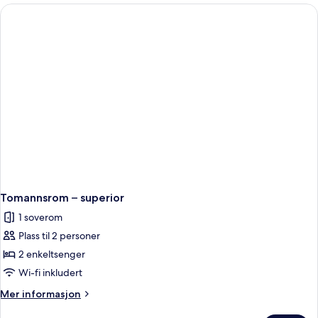
sjøutsikt
Tomannsrom – superior
1 soverom
Plass til 2 personer
2 enkeltsenger
Wi-fi inkludert
Mer
Mer informasjon
informasjon