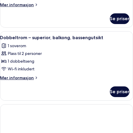
Mer
Mer informasjon
informasjon
om
Se priser
Tomannsrom
–
standard
Åpne
Minibar, safe på rommet, lydisolert og 
1
Dobbeltrom – superior, balkong, bassengutsikt
alle
1 soverom
bildene
Plass til 2 personer
av
Dobbeltrom
1 dobbeltseng
–
Wi-fi inkludert
superior,
Mer
Mer informasjon
balkong,
informasjon
bassengutsikt
om
Se priser
Dobbeltrom
–
superior,
balkong,
bassengutsikt