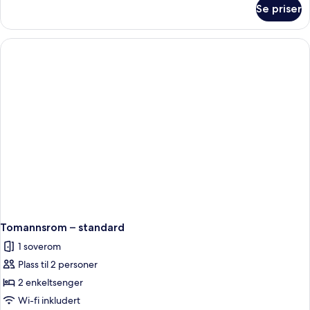
om
Se priser
Tomannsrom
–
superior
Tomannsrom – standard
1 soverom
Plass til 2 personer
2 enkeltsenger
Wi-fi inkludert