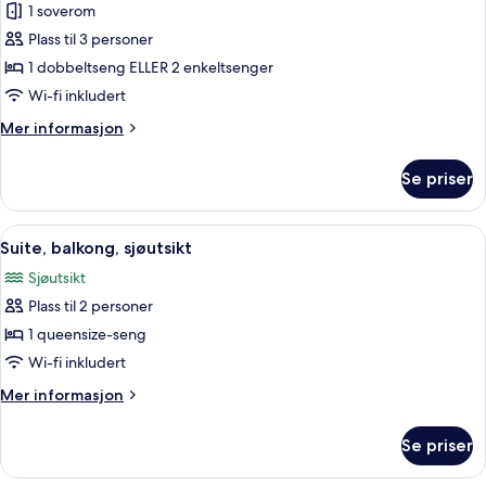
1 soverom
eller
tomannsrom
Plass til 3 personer
–
1 dobbeltseng ELLER 2 enkeltsenger
superior,
Wi-fi inkludert
sjøutsikt
Mer
Mer informasjon
(+
informasjon
Extra
om
Se priser
Dobbelt-
Bed)
eller
tomannsrom
Åpne
Minibar, safe på rommet, lydisolert og 
2
–
Suite, balkong, sjøutsikt
alle
superior,
Sjøutsikt
sjøutsikt
bildene
(+
Plass til 2 personer
av
Extra
Suite,
1 queensize-seng
Bed)
balkong,
Wi-fi inkludert
sjøutsikt
Mer
Mer informasjon
informasjon
om
Se priser
Suite,
balkong,