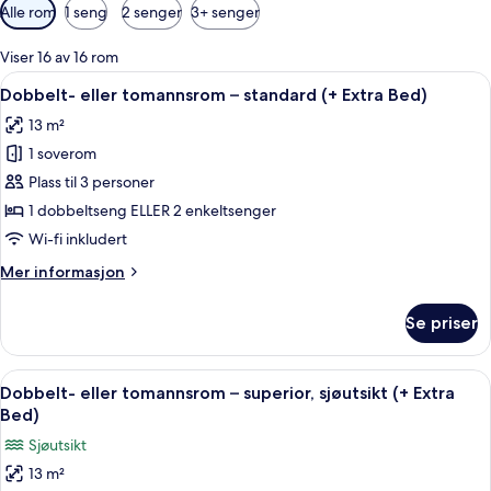
Tilgjengelige
Alle rom
1 seng
2 senger
3+ senger
filtre
for
Viser 16 av 16 rom
rom
Åpne
Minibar, safe på rommet, lydisolert og 
2
Dobbelt- eller tomannsrom – standard (+ Extra Bed)
alle
13 m²
bildene
1 soverom
av
Dobbelt-
Plass til 3 personer
eller
1 dobbeltseng ELLER 2 enkeltsenger
tomannsrom
Wi-fi inkludert
–
Mer
Mer informasjon
standard
informasjon
(+
om
Se priser
Dobbelt-
Extra
eller
Bed)
tomannsrom
Åpne
Minibar, safe på rommet, lydisolert og 
1
–
Dobbelt- eller tomannsrom – superior, sjøutsikt (+ Extra
alle
standard
Bed)
(+
bildene
Sjøutsikt
Extra
av
Bed)
13 m²
Dobbelt-