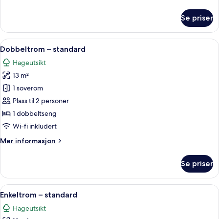
informasjon
om
Se priser
Suite
Åpne
Minibar, safe på rommet, lydisolert og 
3
Dobbeltrom – standard
alle
Hageutsikt
bildene
13 m²
av
Dobbeltrom
1 soverom
–
Plass til 2 personer
standard
1 dobbeltseng
Wi-fi inkludert
Mer
Mer informasjon
informasjon
om
Se priser
Dobbeltrom
–
standard
Åpne
Minibar, safe på rommet, lydisolert og 
2
Enkeltrom – standard
alle
Hageutsikt
bildene