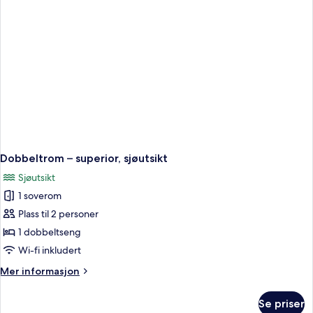
Dobbeltrom – superior, sjøutsikt
Sjøutsikt
1 soverom
Plass til 2 personer
1 dobbeltseng
Wi-fi inkludert
Mer
Mer informasjon
informasjon
om
Se priser
Dobbeltrom