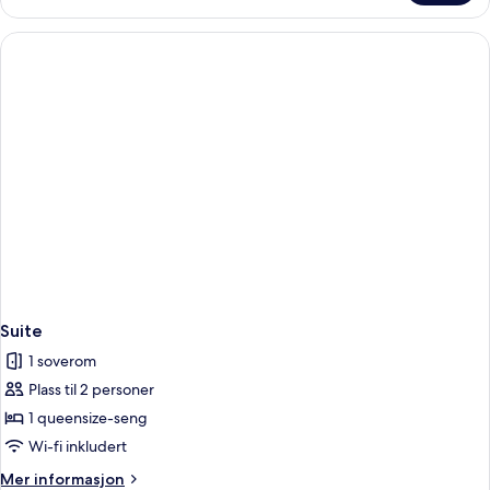
–
superior,
sjøutsikt
Suite
1 soverom
Plass til 2 personer
1 queensize-seng
Wi-fi inkludert
Mer
Mer informasjon