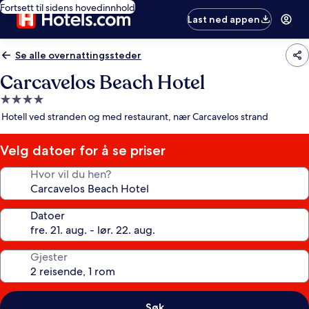
Fortsett til sidens hovedinnhold
Last ned appen
Se alle overnattingssteder
Carcavelos Beach Hotel
Overnattingssted
med
Hotell ved stranden og med restaurant, nær Carcavelos strand
4.0
stjerner
Velg datoer for å se priser
Hvor vil du hen?
Datoer
Gjester
Søk