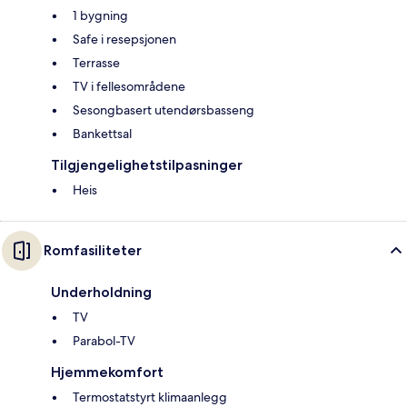
1 bygning
Safe i resepsjonen
Terrasse
TV i fellesområdene
Sesongbasert utendørsbasseng
Bankettsal
Tilgjengelighetstilpasninger
Heis
Romfasiliteter
Underholdning
TV
Parabol-TV
Hjemmekomfort
Termostatstyrt klimaanlegg