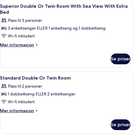
Åpne
Minibar, safe på rommet, lydisolert og 
5
Sea
Twin
Superior Double Or Twin Room With Sea View With Extra
alle
Room
View
Bed
With
bildene
Plass til 3 personer
Sea
av
View
3 enkeltsenger ELLER 1 enkeltseng og 1 dobbeltseng
Superior
Wi-fi inkludert
Double
Or
Mer
Mer informasjon
informasjon
Twin
om
Room
Se priser
Superior
With
Double
Sea
Or
Åpne
Minibar, safe på rommet, lydisolert og 
4
Twin
View
Standard Double Or Twin Room
alle
Room
With
Plass til 2 personer
With
bildene
Extra
Sea
1 dobbeltseng ELLER 2 enkeltsenger
av
Bed
View
Standard
Wi-fi inkludert
With
Double
Extra
Mer
Mer informasjon
Bed
Or
informasjon
om
Twin
Se priser
Standard
Room
Double