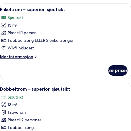
Or
Åpne
Minibar, safe på rommet, lydisolert og 
6
Twin
Enkeltrom – superior, sjøutsikt
alle
Room
Sjøutsikt
bildene
13 m²
av
Enkeltrom
Plass til 1 person
–
1 dobbeltseng ELLER 2 enkeltsenger
superior,
Wi-fi inkludert
sjøutsikt
Mer
Mer informasjon
informasjon
om
Se priser
Enkeltrom
–
superior,
Åpne
Minibar, safe på rommet, lydisolert og 
6
sjøutsikt
Dobbeltrom – superior, sjøutsikt
alle
Sjøutsikt
bildene
13 m²
av
Dobbeltrom
1 soverom
–
Plass til 2 personer
superior,
1 dobbeltseng