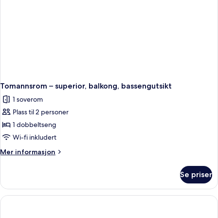
Tomannsrom – superior, balkong, bassengutsikt
1 soverom
Plass til 2 personer
1 dobbeltseng
Wi-fi inkludert
Mer
Mer informasjon
informasjon
om
Se priser
Tomannsrom
–
superior,
balkong,
bassengutsikt