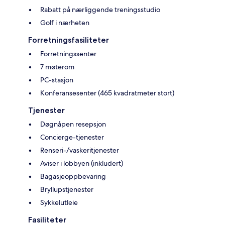
Rabatt på nærliggende treningsstudio
Golf i nærheten
Forretningsfasiliteter
Forretningssenter
7 møterom
PC-stasjon
Konferansesenter (465 kvadratmeter stort)
Tjenester
Døgnåpen resepsjon
Concierge-tjenester
Renseri-/vaskeritjenester
Aviser i lobbyen (inkludert)
Bagasjeoppbevaring
Bryllupstjenester
Sykkelutleie
Fasiliteter