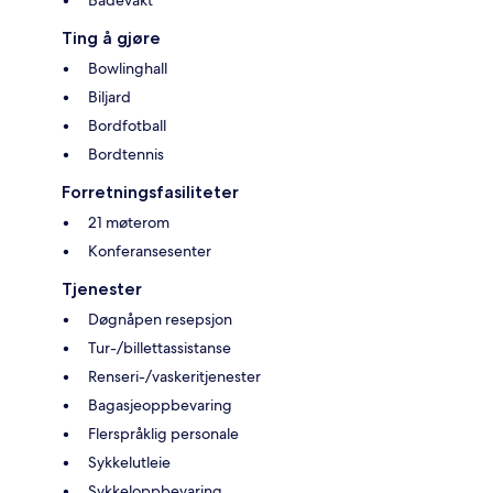
Badevakt
Ting å gjøre
Bowlinghall
Biljard
Bordfotball
Bordtennis
Forretningsfasiliteter
21 møterom
Konferansesenter
Tjenester
Døgnåpen resepsjon
Tur-/billettassistanse
Renseri-/vaskeritjenester
Bagasjeoppbevaring
Flerspråklig personale
Sykkelutleie
Sykkeloppbevaring