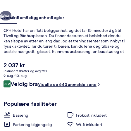
rige
Neste
83+
Oversikt
Rom
Beliggenhet
Regler
CPH Hotel har en flott beliggenhet, og det tar 15 minutter å gå til
Tivoli og Rådhusplassen. Du finner dessuten et boblebad der du
kan slappe av etter en lang dag, og et treningssenter som innbyr til
fysisk aktivitet. Tar du turen til baren, kan du lene deg tilbake og
bestille noe godt i glasset. Et innendørsbasseng, en badstue og et
barnebasseng er noen andre høydepunkter å se frem til her. Du kan
gå til kollektivtransport: Det tar 9 minutter å gå til Dybbølsbro
Den
2 037 kr
stasjon og 11 minutter å gå til Vesterport stasjon.
nåværende
inkludert skatter og avgifter
prisen
9. aug.–10. aug.
Spillrom
er
Anmeldelser
Veldig bra
8,2
Vis alle de 643 anmeldelsene
2 037 kr
8,2 av 10 –
Populære fasiliteter
Basseng
Frokost inkludert
Parkering tilgjengelig
Wi-fi inkludert