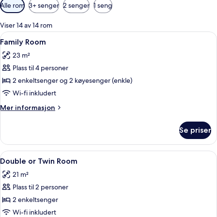
Tilgjengelige
Alle rom
3+ senger
2 senger
1 seng
filtre
for
Viser 14 av 14 rom
rom
Åpne
Family Room | Allergitestet sengetøy,
4
Family Room
alle
23 m²
bildene
Plass til 4 personer
av
Family
2 enkeltsenger og 2 køyesenger (enkle)
Room
Wi-fi inkludert
Mer
Mer informasjon
informasjon
om
Se priser
Family
Room
Åpne
Double or Twin Room | Allergitestet s
5
Double or Twin Room
alle
21 m²
bildene
Plass til 2 personer
av
Double
2 enkeltsenger
or
Wi-fi inkludert