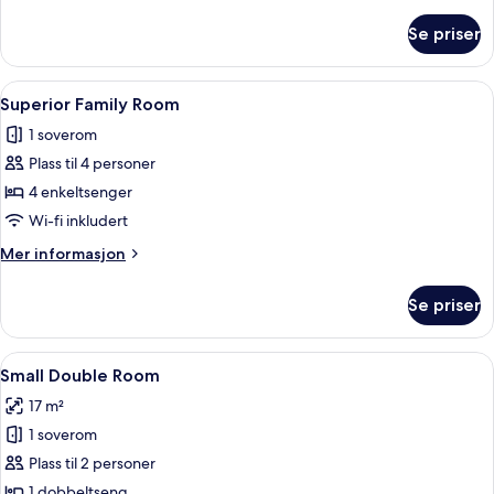
informasjon
om
Se priser
Rom
–
deluxe
Åpne
Superior Family Room | Allergitestet 
4
Superior Family Room
alle
1 soverom
bildene
Plass til 4 personer
av
Superior
4 enkeltsenger
Family
Wi-fi inkludert
Room
Mer
Mer informasjon
informasjon
om
Se priser
Superior
Family
Room
Åpne
Small Double Room | Allergitestet sen
4
Small Double Room
alle
17 m²
bildene
1 soverom
av
Small
Plass til 2 personer
Double
1 dobbeltseng