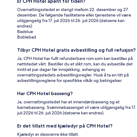
Er CPH Hotel åpent for tiden?
Overnattingsstedet er stengt mellom 22. desember og 27.
desember. De følgende fasilitetene eller tjenestene vil være
utilgjengelig fra 17. juli 2026 til 26. juli 2026 (datoene kan
endres):
Badstue
Boblebad
Tilbyr CPH Hotel gratis avbestilling og full refusjon?
Ja, CPH Hotel har fullt refunderbare rom som kan bestilles på
nettstedet vårt. Bestiller du et slikt rom, kan du avbestille det
inntil et par dager før innsjekking, avhengig av
overnattingsstedets avbestillingsregler. Husk å ta en titt på
avbestillingsreglene for spesifikke vilkår og betingelser.
Har CPH Hotel basseng?
Ja, overnattingsstedet har et innendørsbasseng og et
barnebasseng. Svømmebassenget vil være utilgjengelig fra 17.
juli 2026 til 26. juli 2026 (datoene kan endres).
Er det tillatt med kjæledyr på CPH Hotel?
Kjæledyr er dessverre ikke tillatt.