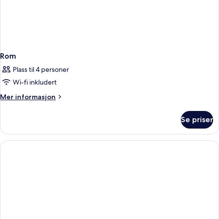
Rom
Plass til 4 personer
Wi-fi inkludert
Mer
Mer informasjon
informasjon
om
Se priser
Rom