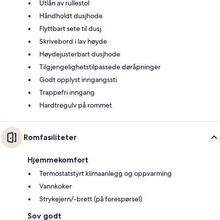
Utlån av rullestol
Håndholdt dusjhode
Flyttbart sete til dusj
Skrivebord i lav høyde
Høydejusterbart dusjhode
Tilgjengelighetstilpassede døråpninger
Godt opplyst inngangssti
Trappefri inngang
Hardtregulv på rommet
Romfasiliteter
Hjemmekomfort
Termostatstyrt klimaanlegg og oppvarming
Vannkoker
Strykejern/-brett (på forespørsel)
Sov godt