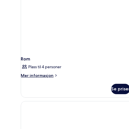
Rom
Plass til 4 personer
Mer
Mer informasjon
informasjon
om
Se prise
Rom