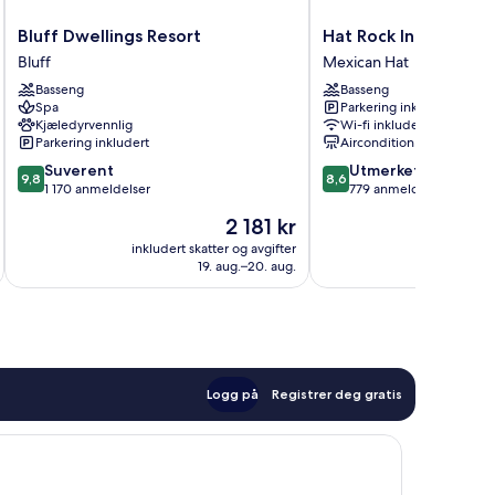
Bluff
Hat
Bluff Dwellings Resort
Hat Rock Inn
Dwellings
Rock
Bluff
Mexican Hat
Resort
Inn
Basseng
Basseng
Bluff
Mexican
Spa
Parkering inkludert
Hat
Kjæledyrvennlig
Wi-fi inkludert
Parkering inkludert
Aircondition
9.8
8.6
Suverent
Utmerket
9,8
8,6
av
av
1 170 anmeldelser
779 anmeldelser
10,
10,
Prisen
2 181 kr
Suverent,
Utmerket,
er
1 170
779
inkludert skatter og avgifter
inkludert 
2 181 kr
19. aug.–20. aug.
anmeldelser
anmeldelser
Logg på
Registrer deg gratis