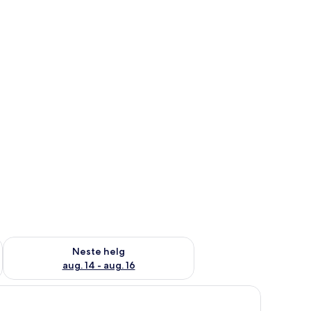
, aug. 7 - aug. 9
Sjekk tilgjengelighet for neste helg, aug. 14 - aug. 16
Neste helg
aug. 14 - aug. 16