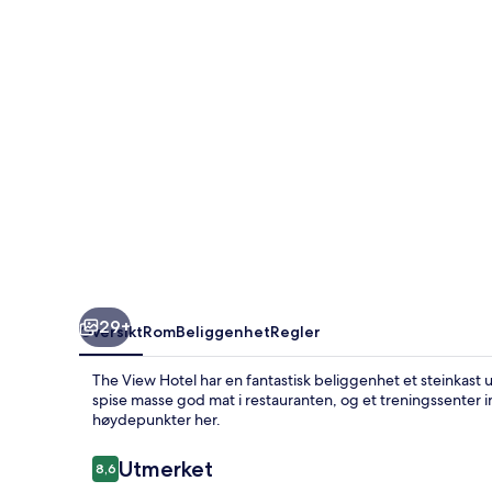
29+
Oversikt
Rom
Beliggenhet
Regler
The View Hotel har en fantastisk beliggenhet et steinkast
spise masse god mat i restauranten, og et treningssenter in
høydepunkter her.
Anmeldelser
Utmerket
8,6
8,6 av 10 –