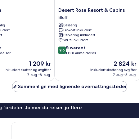
Desert
n
Desert Rose Resort & Cabins
Rose
Bluff
Resort
lig
Basseng
&
ludert
Frokost inkludert
Cabins
rt
Parkering inkludert
Bluff
Wi-fi inkludert
9.6
a
Suverent
9,6
av
delser
1 001 anmeldelser
10,
Prisen
Prisen
1 209 kr
2 824 kr
Suverent,
er
er
1 001
inkludert skatter og avgifter
inkludert skatter og avgifter
1 209 kr
2 824 kr
7. aug.–8. aug.
7. aug.–8. aug.
anmeldelser
Sammenlign med lignende overnattingssteder
 fordeler. Jo mer du reiser, jo flere