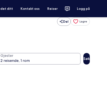
det ditt
Kontakt oss
Reiser
Logg på
Del
Lagre
Gjester
Søk