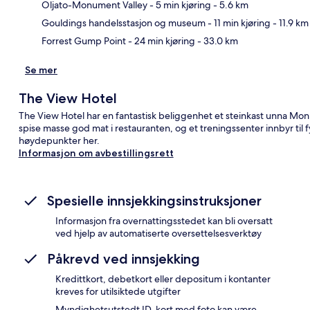
Kart
Oljato-Monument Valley
- 5 min kjøring
- 5.6 km
Gouldings handelsstasjon og museum
- 11 min kjøring
- 11.9 km
Forrest Gump Point
- 24 min kjøring
- 33.0 km
Se mer
The View Hotel
The View Hotel har en fantastisk beliggenhet et steinkast unna Mon
spise masse god mat i restauranten, og et treningssenter innbyr til f
høydepunkter her.
Informasjon om avbestillingsrett
Spesielle innsjekkingsinstruksjoner
Informasjon fra overnattingsstedet kan bli oversatt
ved hjelp av automatiserte oversettelsesverktøy
Påkrevd ved innsjekking
Kredittkort, debetkort eller depositum i kontanter
kreves for utilsiktede utgifter
Myndighetsutstedt ID-kort med foto kan være