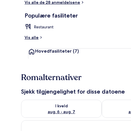
Vis alle de 28 anmeldelsene
Populære fasiliteter
Utsikt fra ov
Restaurant
Vis alle
Hovedfasiliteter
(7)
Romalternativer
Sjekk tilgjengelighet for disse datoene
Sjekk tilgjengelighet for i kveld, aug. 6 - aug. 7
Sjekk tilgjeng
I kveld
aug. 6 - aug. 7
a