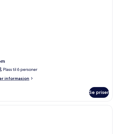
om
Plass til 6 personer
er
r informasjon
formasjon
m
Se priser
om