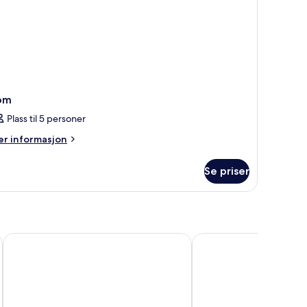
om
Plass til 5 personer
er
r informasjon
formasjon
m
Se priser
om
Bluff Dwellings Resort
Hat Rock Inn