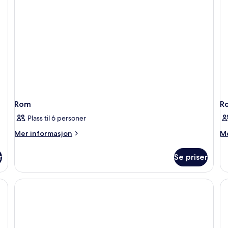
Rom
R
Plass til 6 personer
Mer
M
Mer informasjon
Me
informasjon
in
om
o
r
Se priser
Rom
R