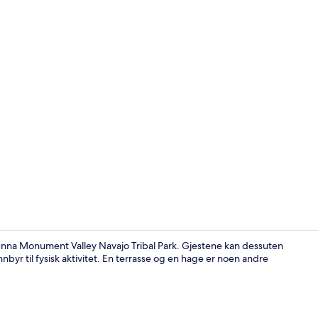
Video laget
 unna Monument Valley Navajo Tribal Park. Gjestene kan dessuten
nbyr til fysisk aktivitet. En terrasse og en hage er noen andre
Utsikt fra o