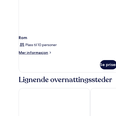
Rom
Plass til 10 personer
Mer
Mer informasjon
informasjon
om
Se prise
Rom
Lignende overnattingssteder
Goulding's Lodge
San Juan Inn