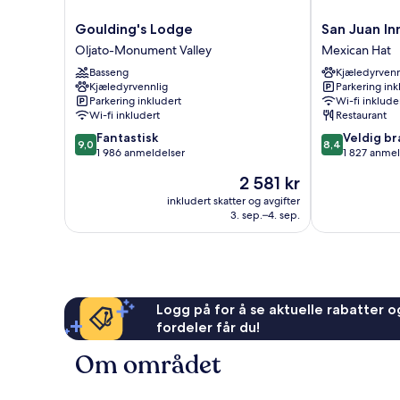
Goulding's
San
Goulding's Lodge
San Juan In
Lodge
Juan
Oljato-Monument Valley
Mexican Hat
Oljato-
Inn
Basseng
Kjæledyrvenn
Monument
Mexican
Kjæledyrvennlig
Parkering ink
Valley
Hat
Parkering inkludert
Wi-fi inklude
Wi-fi inkludert
Restaurant
9.0
8.4
Fantastisk
Veldig br
9,0
8,4
av
av
1 986 anmeldelser
1 827 anmel
10,
10,
Prisen
2 581 kr
Fantastisk,
Veldig
er
1 986
bra,
inkludert skatter og avgifter
2 581 kr
3. sep.–4. sep.
anmeldelser
1 827
anmeldelser
Logg på for å se aktuelle rabatter og
fordeler får du!
Om området