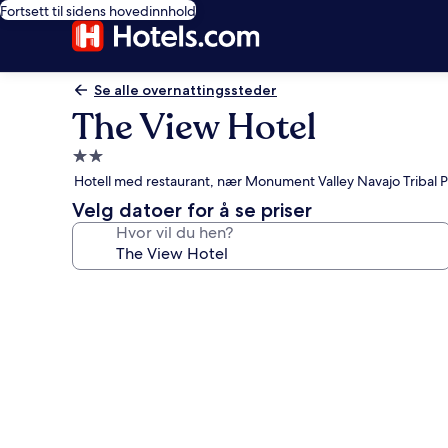
Fortsett til sidens hovedinnhold
Se alle overnattingssteder
The View Hotel
Overnattingssted
med
Hotell med restaurant, nær Monument Valley Navajo Tribal P
2.0
Velg datoer for å se priser
stjerner
Hvor vil du hen?
Bildegalleri
av
The
View
Hotel