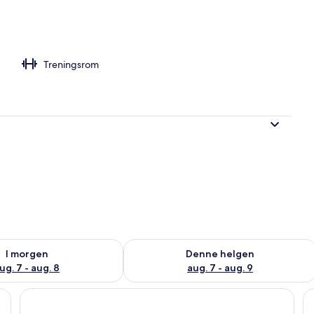
ernattingsstedet
Treningsrom
elighet for i morgen, aug. 7 - aug. 8
Sjekk tilgjengelighet for denne helgen
I morgen
Denne helgen
ug. 7 - aug. 8
aug. 7 - aug. 9