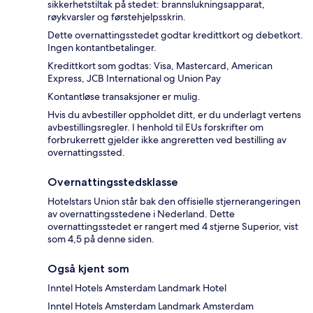
sikkerhetstiltak på stedet: brannslukningsapparat,
røykvarsler og førstehjelpsskrin.
Dette overnattingsstedet godtar kredittkort og debetkort.
Ingen kontantbetalinger.
Kredittkort som godtas: Visa, Mastercard, American
Express, JCB International og Union Pay
Kontantløse transaksjoner er mulig.
Hvis du avbestiller oppholdet ditt, er du underlagt vertens
avbestillingsregler. I henhold til EUs forskrifter om
forbrukerrett gjelder ikke angreretten ved bestilling av
overnattingssted.
Overnattingsstedsklasse
Hotelstars Union står bak den offisielle stjernerangeringen
av overnattingsstedene i Nederland. Dette
overnattingsstedet er rangert med 4 stjerne Superior, vist
som 4,5 på denne siden.
Også kjent som
Inntel Hotels Amsterdam Landmark Hotel
Inntel Hotels Amsterdam Landmark Amsterdam