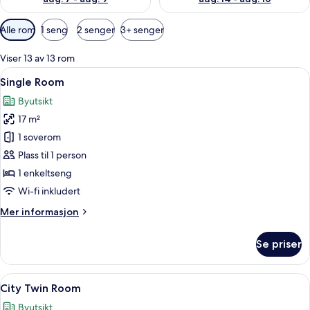
Tilgjengelige
Alle rom
1 seng
2 senger
3+ senger
filtre
for
Viser 13 av 13 rom
rom
Åpne
Safe på rommet, skrivebord, skrivebor
4
Single Room
alle
Byutsikt
bildene
17 m²
av
Single
1 soverom
Room
Plass til 1 person
1 enkeltseng
Wi-fi inkludert
Mer
Mer informasjon
informasjon
om
Se priser
Single
Room
Åpne
City Twin Room | Safe på rommet, skri
4
City Twin Room
alle
Byutsikt