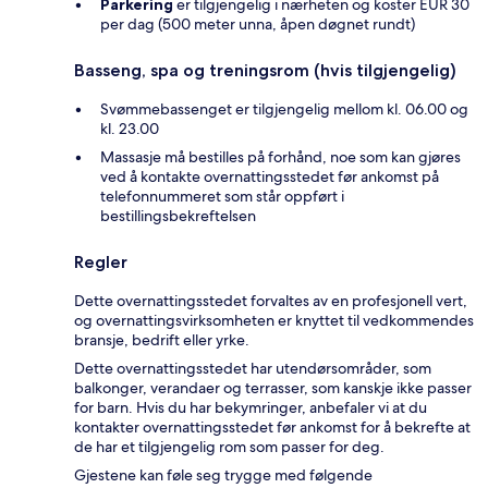
Parkering
er tilgjengelig i nærheten og koster EUR 30
per dag (500 meter unna, åpen døgnet rundt)
Basseng, spa og treningsrom (hvis tilgjengelig)
Svømmebassenget er tilgjengelig mellom kl. 06.00 og
kl. 23.00
Massasje må bestilles på forhånd, noe som kan gjøres
ved å kontakte overnattingsstedet før ankomst på
telefonnummeret som står oppført i
bestillingsbekreftelsen
Regler
Dette overnattingsstedet forvaltes av en profesjonell vert,
og overnattingsvirksomheten er knyttet til vedkommendes
bransje, bedrift eller yrke.
Dette overnattingsstedet har utendørsområder, som
balkonger, verandaer og terrasser, som kanskje ikke passer
for barn. Hvis du har bekymringer, anbefaler vi at du
kontakter overnattingsstedet før ankomst for å bekrefte at
de har et tilgjengelig rom som passer for deg.
Gjestene kan føle seg trygge med følgende