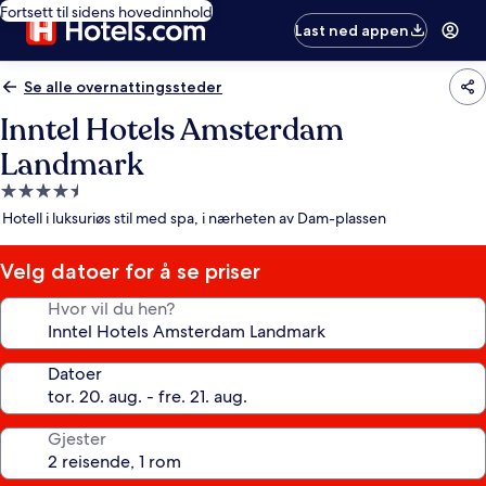
Fortsett til sidens hovedinnhold
Last ned appen
Se alle overnattingssteder
Inntel Hotels Amsterdam
Landmark
Overnattingssted
med
Hotell i luksuriøs stil med spa, i nærheten av Dam-plassen
4.5
stjerner
Velg datoer for å se priser
Hvor vil du hen?
Datoer
Gjester