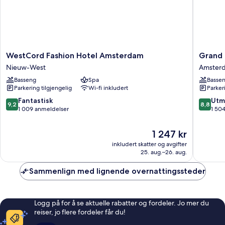
WestCord
Grand
WestCord Fashion Hotel Amsterdam
Grand
Fashion
Hotel
Nieuw-West
Amster
Hotel
Amrâth
Basseng
Spa
Basse
Amsterdam
Amster
Parkering tilgjengelig
Wi-fi inkludert
Parker
Nieuw-
Amster
West
sentrum
9.2
8.8
Fantastisk
Utm
9,2
8,8
av
av
1 009 anmeldelser
1 50
10,
10,
Fantastisk,
Utmerke
Prisen
1 247 kr
1 009
1 504
er
inkludert skatter og avgifter
anmeldelser
anmelde
1 247 kr
25. aug.–26. aug.
Sammenlign med lignende overnattingssteder
Logg på for å se aktuelle rabatter og fordeler. Jo mer du
reiser, jo flere fordeler får du!