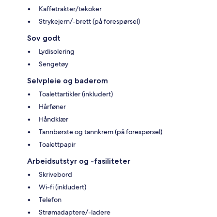
Kaffetrakter/tekoker
Strykejern/-brett (på forespørsel)
Sov godt
Lydisolering
Sengetøy
Selvpleie og baderom
Toalettartikler (inkludert)
Hårføner
Håndklær
Tannbørste og tannkrem (på forespørsel)
Toalettpapir
Arbeidsutstyr og -fasiliteter
Skrivebord
Wi-fi (inkludert)
Telefon
Strømadaptere/-ladere