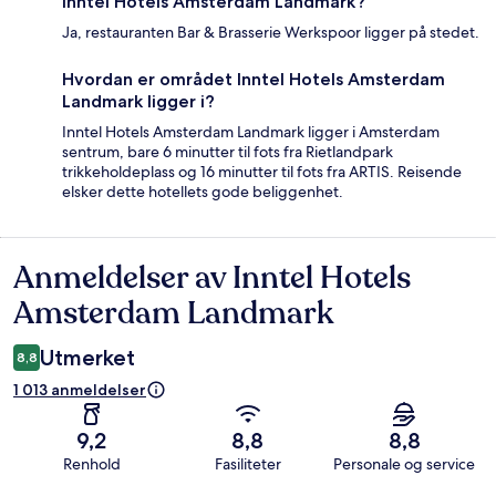
Inntel Hotels Amsterdam Landmark?
Ja, restauranten Bar & Brasserie Werkspoor ligger på stedet.
Hvordan er området Inntel Hotels Amsterdam
Landmark ligger i?
Inntel Hotels Amsterdam Landmark ligger i Amsterdam
sentrum, bare 6 minutter til fots fra Rietlandpark
trikkeholdeplass og 16 minutter til fots fra ARTIS. Reisende
elsker dette hotellets gode beliggenhet.
Anmeldelser av Inntel Hotels
Anmeldelser
Amsterdam Landmark
Utmerket
8,8
1 013 anmeldelser
9,2
8,8
8,8
Renhold
Fasiliteter
Personale og service