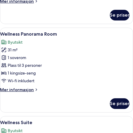
Mer
Mer informasjon
informasjon
om
Se priser
Spa
Room
Åpne
Wellness Panorama Room | Safe på rom
6
Wellness Panorama Room
alle
Byutsikt
bildene
31 m²
av
Wellness
1 soverom
Panorama
Plass til 3 personer
Room
1 kingsize-seng
Wi-fi inkludert
Mer
Mer informasjon
informasjon
om
Se priser
Wellness
Panorama
Room
Åpne
Wellness Suite | Safe på rommet, skriv
4
Wellness Suite
alle
Byutsikt
bildene