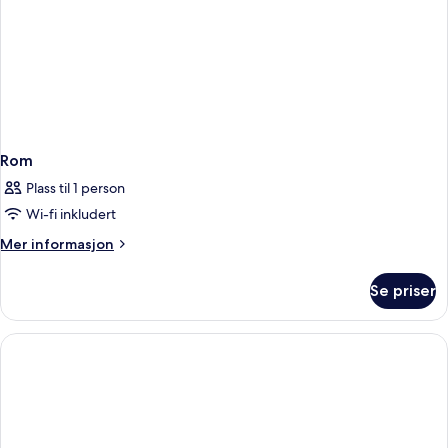
Rom
Plass til 1 person
Wi-fi inkludert
Mer
Mer informasjon
informasjon
om
Se priser
Rom