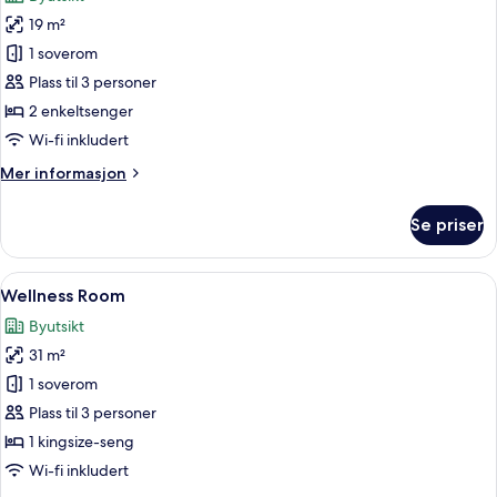
bildene
19 m²
av
City
1 soverom
Twin
Plass til 3 personer
Room
2 enkeltsenger
Wi-fi inkludert
Mer
Mer informasjon
informasjon
om
Se priser
City
Twin
Room
Åpne
Wellness Room | Safe på rommet, skriv
5
Wellness Room
alle
Byutsikt
bildene
31 m²
av
Wellness
1 soverom
Room
Plass til 3 personer
1 kingsize-seng
Wi-fi inkludert