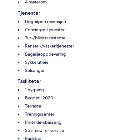
4 møterom
Tjenester
Døgnåpen resepsjon
Concierge-tjenester
Tur-/billettassistanse
Renseri-/vaskeritjenester
Bagasjeoppbevaring
Sykkelutleie
Solsenger
Fasiliteter
1 bygning
Bygget i 2020
Terrasse
Treningssenter
Innendørsbasseng
Spa med full service
Badstue