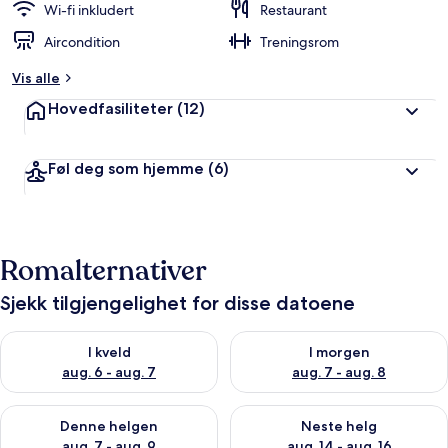
Wi-fi inkludert
Restaurant
Aircondition
Treningsrom
Vis alle
Hovedfasiliteter
(12)
Føl deg som hjemme
(6)
Romalternativer
Sjekk tilgjengelighet for disse datoene
Sjekk tilgjengelighet for i kveld, aug. 6 - aug. 7
Sjekk tilgjengelighet for i mor
I kveld
I morgen
aug. 6 - aug. 7
aug. 7 - aug. 8
Sjekk tilgjengelighet for denne helgen, aug. 7 - aug. 9
Sjekk tilgjengelighet for neste 
Denne helgen
Neste helg
aug. 7 - aug. 9
aug. 14 - aug. 16