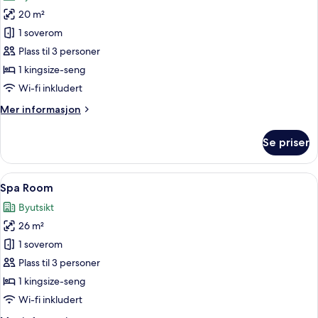
bildene
20 m²
av
City
1 soverom
Double
Plass til 3 personer
Panorama
1 kingsize-seng
Room
Wi-fi inkludert
Mer
Mer informasjon
informasjon
om
Se priser
City
Double
Panorama
Åpne
Spa Room | Safe på rommet, skrivebord
4
Room
Spa Room
alle
Byutsikt
bildene
26 m²
av
Spa
1 soverom
Room
Plass til 3 personer
1 kingsize-seng
Wi-fi inkludert