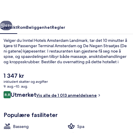
Landmark
rige
Neste
49+
Oversikt
Rom
Beliggenhet
Regler
Velger du Inntel Hotels Amsterdam Landmark, tar det 10 minutter å
kjøre til Passenger Terminal Amsterdam og De Negen Straatjes (De
ni gatene) kjøpesenter. I restauranten kan gjestene få seg noe å
spise, og spaavdelingen tilbyr både massasje, ansiktsbehandlinger
og kroppsskrubber. Bestiller du overnatting på dette hotellet i
luksuriøs stil, kan du glede deg over et innendørsbasseng, en
bar/lounge og et treningssenter. Mange skryter av den vennlige
Den
1 347 kr
betjeningen og overnattingsstedets forfatning. Du kan gå til
nåværende
inkludert skatter og avgifter
kollektivtransport: Det tar 6 minutter å gå til Rietlandpark
prisen
9. aug.–10. aug.
trikkeholdeplass og 7 minutter å gå til 1e Leeghwaterstraat
Restaurant
er
Anmeldelser
trikkeholdeplass.
Utmerket
8,8
Vis alle de 1 013 anmeldelsene
1 347 kr
8,8 av 10 –
Populære fasiliteter
Basseng
Spa