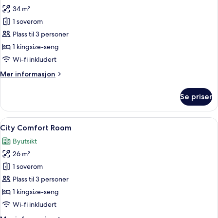
34 m²
av
Wellness
1 soverom
Suite
Plass til 3 personer
1 kingsize-seng
Wi-fi inkludert
Mer
Mer informasjon
informasjon
om
Se priser
Wellness
Suite
Åpne
City Comfort Room | Safe på rommet, s
5
City Comfort Room
alle
Byutsikt
bildene
26 m²
av
City
1 soverom
Comfort
Plass til 3 personer
Room
1 kingsize-seng
Wi-fi inkludert