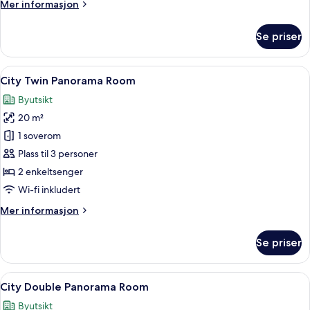
Mer
Mer informasjon
informasjon
om
Se priser
Wellness
Room
Åpne
City Twin Panorama Room | Safe på ro
4
City Twin Panorama Room
alle
Byutsikt
bildene
20 m²
av
City
1 soverom
Twin
Plass til 3 personer
Panorama
2 enkeltsenger
Room
Wi-fi inkludert
Mer
Mer informasjon
informasjon
om
Se priser
City
Twin
Panorama
Åpne
City Double Panorama Room | Safe på 
4
Room
City Double Panorama Room
alle
Byutsikt