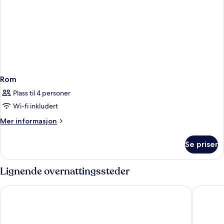
Rom
Plass til 4 personer
Wi-fi inkludert
Mer
Mer informasjon
informasjon
om
Se priser
Rom
Lignende overnattingssteder
WestCord Fashion Hotel Amsterdam
Grand H