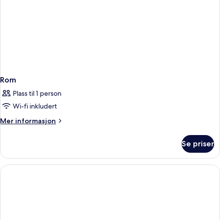
Rom
Plass til 1 person
Wi-fi inkludert
Mer
Mer informasjon
informasjon
om
Se priser
Rom