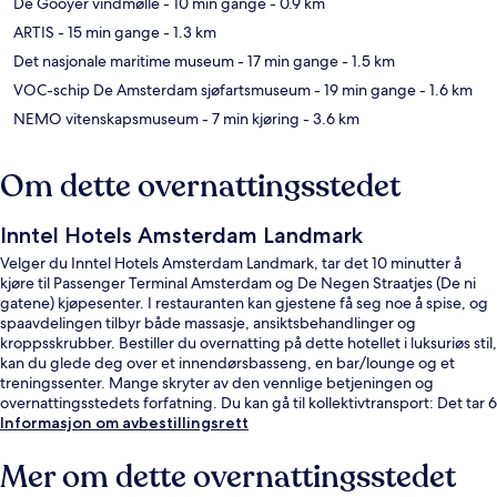
De Gooyer vindmølle
- 10 min gange
- 0.9 km
ARTIS
- 15 min gange
- 1.3 km
Det nasjonale maritime museum
- 17 min gange
- 1.5 km
VOC-schip De Amsterdam sjøfartsmuseum
- 19 min gange
- 1.6 km
NEMO vitenskapsmuseum
- 7 min kjøring
- 3.6 km
Om dette overnattingsstedet
Inntel Hotels Amsterdam Landmark
Velger du Inntel Hotels Amsterdam Landmark, tar det 10 minutter å
kjøre til Passenger Terminal Amsterdam og De Negen Straatjes (De ni
gatene) kjøpesenter. I restauranten kan gjestene få seg noe å spise, og
spaavdelingen tilbyr både massasje, ansiktsbehandlinger og
kroppsskrubber. Bestiller du overnatting på dette hotellet i luksuriøs stil,
kan du glede deg over et innendørsbasseng, en bar/lounge og et
treningssenter. Mange skryter av den vennlige betjeningen og
overnattingsstedets forfatning. Du kan gå til kollektivtransport: Det tar 6
minutter å gå til Rietlandpark trikkeholdeplass og 7 minutter å gå til 1e
Informasjon om avbestillingsrett
Leeghwaterstraat trikkeholdeplass.
Mer om dette overnattingsstedet