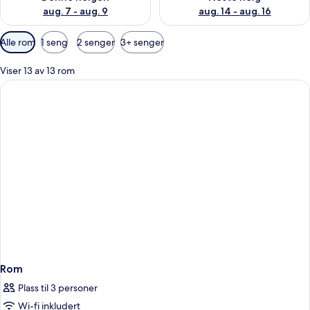
aug. 7 - aug. 9
aug. 14 - aug. 16
Tilgjengelige
Alle rom
1 seng
2 senger
3+ senger
filtre
for
Viser 13 av 13 rom
rom
Rom
Plass til 3 personer
Wi-fi inkludert