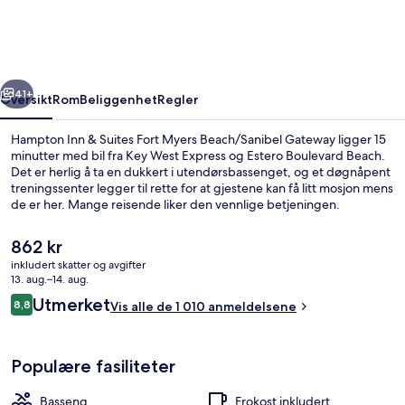
Suites
Fort
Myers
rige
Neste
Beach/Sanibel
41+
Oversikt
Rom
Beliggenhet
Regler
Gateway
Hampton Inn & Suites Fort Myers Beach/Sanibel Gateway ligger 15
minutter med bil fra Key West Express og Estero Boulevard Beach.
Det er herlig å ta en dukkert i utendørsbassenget, og et døgnåpent
treningssenter legger til rette for at gjestene kan få litt mosjon mens
de er her. Mange reisende liker den vennlige betjeningen.
Den
862 kr
nåværende
inkludert skatter og avgifter
prisen
13. aug.–14. aug.
Lobby
er
Anmeldelser
Utmerket
8,8
Vis alle de 1 010 anmeldelsene
862 kr
8,8 av 10 –
Populære fasiliteter
Basseng
Frokost inkludert