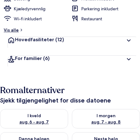
Kjæledyrvennlig
Parkering inkludert
Wi-fi inkludert
Restaurant
Vis alle
Hovedfasiliteter
(12)
For familier
(6)
Romalternativer
Sjekk tilgjengelighet for disse datoene
Sjekk tilgjengelighet for i kveld, aug. 6 - aug. 7
Sjekk tilgjengelighet for i mor
I kveld
I morgen
aug. 6 - aug. 7
aug. 7 - aug. 8
Sjekk tilgjengelighet for denne helgen, aug. 7 - aug. 9
Sjekk tilgjengelighet for neste 
Denne helgen
Neste helg