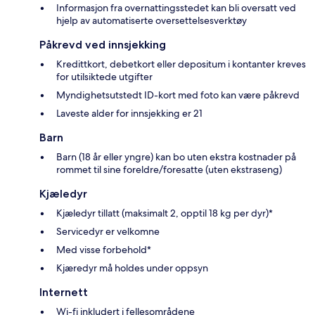
Informasjon fra overnattingsstedet kan bli oversatt ved
hjelp av automatiserte oversettelsesverktøy
Påkrevd ved innsjekking
Kredittkort, debetkort eller depositum i kontanter kreves
for utilsiktede utgifter
Myndighetsutstedt ID-kort med foto kan være påkrevd
Laveste alder for innsjekking er 21
Barn
Barn (18 år eller yngre) kan bo uten ekstra kostnader på
rommet til sine foreldre/foresatte (uten ekstraseng)
Kjæledyr
Kjæledyr tillatt (maksimalt 2, opptil 18 kg per dyr)*
Servicedyr er velkomne
Med visse forbehold*
Kjæredyr må holdes under oppsyn
Internett
Wi-fi inkludert i fellesområdene