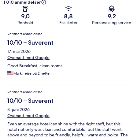
1 010 anmeldelser
9,0
8,8
9,2
Renhold
Fasiliteter
Personale og service
Anmeldelser
Verifisert anmeldelse
10/10 – Suverent
17. mai 2026
Oversett med Google
Good Breakfast, clean rooms
Mark, reise på 2 netter
Verifisert anmeldelse
10/10 – Suverent
8. juni 2026
Oversett med Google
Even an average hotel can shine with the right staff, but this
hotel not only was clean and comfortable, but the staff went
above and beyond to be friendly, helpful, warm and polite. The