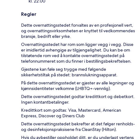
kl. 22.00
Regler
Dette overnattingsstedet forvaltes av en profesjonell vert,
og overnattingsvirksomheten er knyttet til vedkommendes
bransje, bedrift eller yrke.
Overnattingsstedet har rom som ligger vegg i vegg. Disse
er imidlertid avhengige av tilgjengelighet. Du kan be om
tilstøtende rom ved å kontakte overnattingsstedet på
telefonnummeret som du finner i bestillingsbekreftelsen.
Gjestene kan føle seg trygge med følgende
sikkerhetstiltak på stedet: brannslukningsapparat.
På dette overnattingsstedet er gjester av alle legninger og
kjønnsidentiteter velkomne (LHBTQ+-vennlig).
Dette overnattingsstedet godtar kredittkort og debetkort.
Ingen kontantbetalinger.
Kredittkort som godtas: Visa, Mastercard, American
Express, Discover og Diners Club
Dette overnattingsstedet bekrefter at det følger renholds-
og desinfeksjonspraksisene fra CleanStay (Hilton).
Hvis du avbestiller oppholdet ditt, er du underlagt vertens