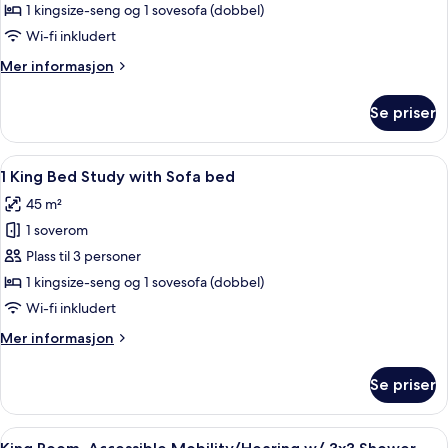
Bedroom
1 kingsize-seng og 1 sovesofa (dobbel)
King
Wi-fi inkludert
Suite
Mer
Mer informasjon
w/
informasjon
Kitchen
om
Se priser
1
and
Bedroom
Sofabed
King
Åpne
En 42-tommers LCD-TV med kabel-kan
4
Suite
1 King Bed Study with Sofa bed
alle
w/
45 m²
Kitchen
bildene
and
1 soverom
av
Sofabed
1
Plass til 3 personer
King
1 kingsize-seng og 1 sovesofa (dobbel)
Bed
Wi-fi inkludert
Study
Mer
Mer informasjon
with
informasjon
Sofa
om
Se priser
1
bed
King
Bed
Åpne
Allergitestet sengetøy, dundyner, saf
5
Study