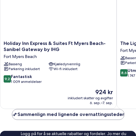
Holiday
The
Holiday Inn Express & Suites Ft Myers Beach-
The Li
Inn
Lightho
Sanibel Gateway by IHG
Fort My
Express
Resort
Fort Myers Beach
Basse
&
Inn
Parker
Suites
Basseng
Kjæledyrvennlig
&
Parkering inkludert
Wi-fi inkludert
Ft
Suites
8.6
Utm
8,6
Myers
Fort
av
1 74
9.2
Fantastisk
9,2
Beach-
Myers
10,
av
1 009 anmeldelser
Sanibel
Beach
Utmerke
10,
Prisen
924 kr
Gateway
1 747
Fantastisk,
er
by
anmelde
1 009
inkludert skatter og avgifter
924 kr
IHG
6. sep.–7. sep.
anmeldelser
Fort
Myers
Sammenlign med lignende overnattingssteder
Beach
Logg på for å se aktuelle rabatter og fordeler. Jo mer du