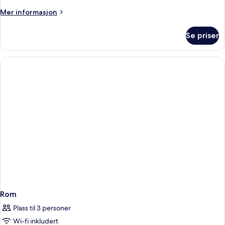
Mer
Mer informasjon
informasjon
om
Se priser
Rom
Rom
Plass til 3 personer
Wi-fi inkludert