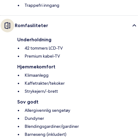
Trappefri inngang
Romfasiliteter
Underholdning
42 tommers LCD-TV
Premium kabel-TV
Hjemmekomfort
Klimaanlegg
Kaffetrakter/tekoker
Strykejern/-brett
Sov godt
Allergivennlig sengetøy
Dundyner
Blendingsgardiner/gardiner
Barneseng (inkludert)