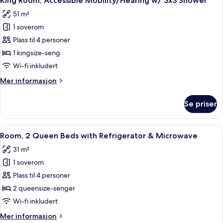
King Room, Accessible Mobility/Hearing w/ 3x3 Shower
alle
with
51 m²
Sofa
bildene
bed
1 soverom
av
King
Plass til 4 personer
Room,
1 kingsize-seng
Accessible
Wi-fi inkludert
Mobility/Hearing
Mer
Mer informasjon
w/
informasjon
3x3
om
Se priser
King
Shower
Room,
Accessible
Åpne
Allergitestet sengetøy, dundyner, saf
5
Mobility/Hearing
Room, 2 Queen Beds with Refrigerator & Microwave
alle
w/
31 m²
3x3
bildene
Shower
1 soverom
av
Room,
Plass til 4 personer
2
2 queensize-senger
Queen
Wi-fi inkludert
Beds
Mer
Mer informasjon
with