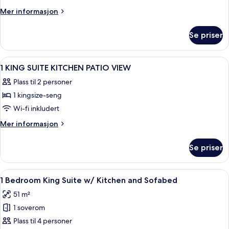
Mer
Mer informasjon
informasjon
om
Se priser
Rom
Åpne
Allergitestet sengetøy, dundyner, saf
5
1 KING SUITE KITCHEN PATIO VIEW
alle
Plass til 2 personer
bildene
1 kingsize-seng
av
1
Wi-fi inkludert
KING
Mer
Mer informasjon
SUITE
informasjon
om
KITCHEN
Se priser
1
PATIO
KING
VIEW
SUITE
Åpne
Allergitestet sengetøy, dundyner, saf
5
KITCHEN
1 Bedroom King Suite w/ Kitchen and Sofabed
alle
PATIO
51 m²
VIEW
bildene
1 soverom
av
1
Plass til 4 personer