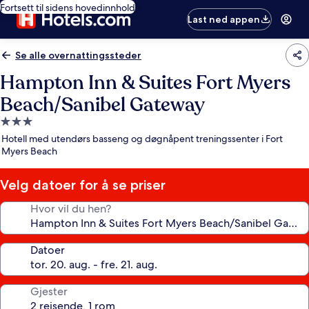
Fortsett til sidens hovedinnhold
Last ned appen
Se alle overnattingssteder
Hampton Inn & Suites Fort Myers
Beach/Sanibel Gateway
Overnattingssted
med
Hotell med utendørs basseng og døgnåpent treningssenter i Fort
3.0
Myers Beach
stjerner
Velg datoer for å se priser
Hvor vil du hen?
Datoer
Gjester