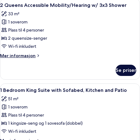
Åpne
Allergitestet sengetøy, dundyner, saf
5
Suite
2 Queens Accessible Mobility/Hearing w/ 3x3 Shower
alle
Accessible
33 m²
w/
bildene
3x3
1 soverom
av
Shower
2
Plass til 4 personer
Queens
2 queensize-senger
Accessible
Wi-fi inkludert
Mobility/Hearing
Mer
Mer informasjon
w/
informasjon
3x3
om
Se priser
2
Shower
Queens
Accessible
Åpne
Allergitestet sengetøy, dundyner, saf
5
Mobility/Hearing
1 Bedroom King Suite with Sofabed, Kitchen and Patio
alle
w/
51 m²
3x3
bildene
Shower
1 soverom
av
1
Plass til 4 personer
Bedroom
1 kingsize-seng og 1 sovesofa (dobbel)
King
Wi-fi inkludert
Suite