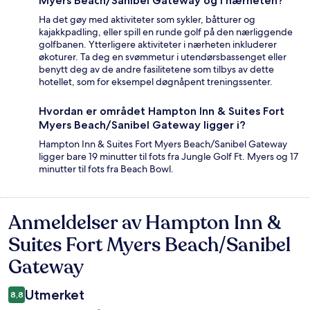
Myers Beach/Sanibel Gateway og i nærheten?
Ha det gøy med aktiviteter som sykler, båtturer og
kajakkpadling, eller spill en runde golf på den nærliggende
golfbanen. Ytterligere aktiviteter i nærheten inkluderer
økoturer. Ta deg en svømmetur i utendørsbassenget eller
benytt deg av de andre fasilitetene som tilbys av dette
hotellet, som for eksempel døgnåpent treningssenter.
Hvordan er området Hampton Inn & Suites Fort
Myers Beach/Sanibel Gateway ligger i?
Hampton Inn & Suites Fort Myers Beach/Sanibel Gateway
ligger bare 19 minutter til fots fra Jungle Golf Ft. Myers og 17
minutter til fots fra Beach Bowl.
Anmeldelser av Hampton Inn &
Anmeldelser
Suites Fort Myers Beach/Sanibel
Gateway
Utmerket
8,8