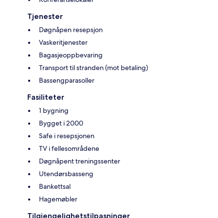
Tjenester
Døgnåpen resepsjon
Vaskeritjenester
Bagasjeoppbevaring
Transport til stranden (mot betaling)
Bassengparasoller
Fasiliteter
1 bygning
Bygget i 2000
Safe i resepsjonen
TV i fellesområdene
Døgnåpent treningssenter
Utendørsbasseng
Bankettsal
Hagemøbler
Tilgjengelighetstilpasninger