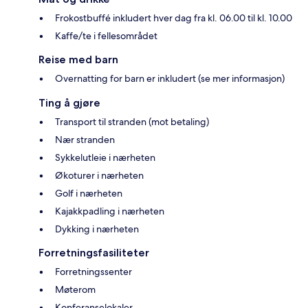
Frokostbuffé inkludert hver dag fra kl. 06.00 til kl. 10.00
Kaffe/te i fellesområdet
Reise med barn
Overnatting for barn er inkludert (se mer informasjon)
Ting å gjøre
Transport til stranden (mot betaling)
Nær stranden
Sykkelutleie i nærheten
Økoturer i nærheten
Golf i nærheten
Kajakkpadling i nærheten
Dykking i nærheten
Forretningsfasiliteter
Forretningssenter
Møterom
Konferanselokaler