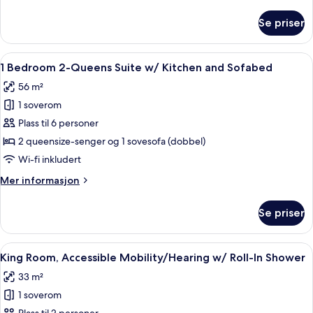
informasjon
Refrigerator
om
Se priser
Room,
&
2
Microwave
Queen
Åpne
En 42-tommers LCD-TV med kabel-kan
5
Beds
1 Bedroom 2-Queens Suite w/ Kitchen and Sofabed
alle
with
56 m²
Refrigerator
bildene
&
1 soverom
av
Microwave
1
Plass til 6 personer
Bedroom
2 queensize-senger og 1 sovesofa (dobbel)
2-
Wi-fi inkludert
Queens
Mer
Mer informasjon
Suite
informasjon
w/
om
Se priser
1
Kitchen
Bedroom
and
2-
Åpne
Allergitestet sengetøy, dundyner, saf
Sofabed
5
Queens
King Room, Accessible Mobility/Hearing w/ Roll-In Shower
alle
Suite
33 m²
w/
bildene
Kitchen
1 soverom
av
and