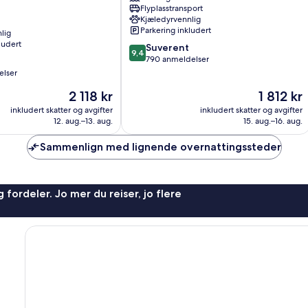
Flyplasstransport
a
Kjæledyrvennlig
Ripoli
Parkering inkludert
lig
ludert
9.4
Suverent
9,4
av
790 anmeldelser
10,
elser
Suverent,
Prisen
Prisen
2 118 kr
1 812 kr
790
er
er
anmeldelser
inkludert skatter og avgifter
inkludert skatter og avgifter
2 118 kr
1 812 kr
12. aug.–13. aug.
15. aug.–16. aug.
Sammenlign med lignende overnattingssteder
 fordeler. Jo mer du reiser, jo flere