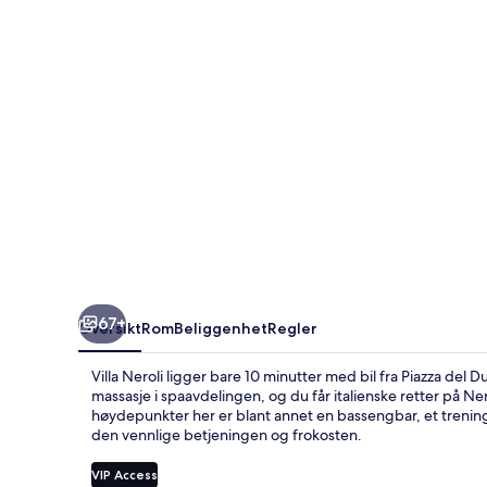
67+
Oversikt
Rom
Beliggenhet
Regler
Villa Neroli ligger bare 10 minutter med bil fra Piazza del 
massasje i spaavdelingen, og du får italienske retter på Ne
høydepunkter her er blant annet en bassengbar, et treni
den vennlige betjeningen og frokosten.
VIP Access