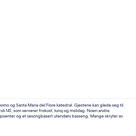
Video laget 
Duomo og Santa Maria del Fiore katedral. Gjestene kan glede seg til
roli 141, som serverer frokost, lunsj og middag. Noen andre
ngssenter og et sesongbasert utendørs basseng. Mange skryter av
Frokostbuffé