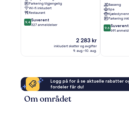
Parkering tilgjengelig
sentrum
WorldHotels
Basseng
Wi-fi inkludert
Spa
av
Crafted
Restaurant
Kjæledyrvenn
Firenze
Florence
Parkering ink
9.4
Suverent
9,4
av
327 anmeldelser
9.6
Suverent
9,6
10,
av
691 anmeld
Suverent,
10,
Prisen
2 283 kr
327
Suverent,
er
anmeldelser
691
inkludert skatter og avgifter
2 283 kr
9. aug.–10. aug.
anmeldelser
Logg på for å se aktuelle rabatter og
fordeler får du!
Om området