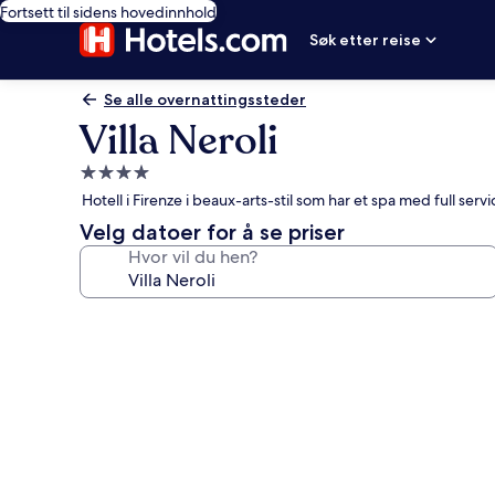
Fortsett til sidens hovedinnhold
Søk etter reise
Se alle overnattingssteder
Villa Neroli
Overnattingssted
med
Hotell i Firenze i beaux-arts-stil som har et spa med full ser
4.0
Velg datoer for å se priser
stjerner
Hvor vil du hen?
Bildegalleri
av
Villa
Neroli