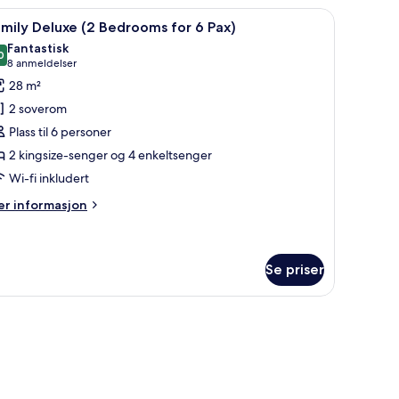
nior
pp kvalitet, minibar, safe på rommet og skrivebord
pne
Sengetøy av topp kvalitet, minibar, safe på 
5
mily Deluxe (2 Bedrooms for 6 Pax)
le
Fantastisk
ildene
0
9,0 av 10
(8
8 anmeldelser
v
anmeldelser)
28 m²
amily
2 soverom
eluxe
Plass til 6 personer
2
2 kingsize-senger og 4 enkeltsenger
edrooms
Wi-fi inkludert
or
er
r informasjon
ax)
formasjon
m
mily
luxe
Se priser
edrooms
r
x)