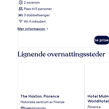
2 soverom
Plass til 5 personer
3 dobbeltsenger
Wi-fi inkludert
Mer
Mer informasjon
informasjon
om
Se prise
Familierom
Lignende overnattingssteder
The Hoxton, Florence
Hotel Mulino 
The
Hotel
The Hoxton, Florence
Hotel Mulin
Hoxton,
Mulino
WorldHotel
Historiske sentrum av Firenze
Florence
di
Florence
Kjæledyrvennlig
Historiske
Firenze,