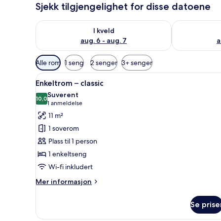
Sjekk tilgjengelighet for disse datoene
Sjekk tilgjengelighet for i kveld, aug. 6 - aug. 7
Sjekk tilgjeng
I kveld
aug. 6 - aug. 7
a
Tilgjengelige
Alle rom
1 seng
2 senger
3+ senger
filtre
Åpne
Enkeltrom – classic | Sengetøy
for
5
Enkeltrom – classic
alle
rom
Suverent
bildene
10,0
10,0 av 10
(1
1 anmeldelse
av
anmeldelse)
11 m²
Enkeltrom
1 soverom
–
Plass til 1 person
classic
1 enkeltseng
Wi-fi inkludert
Mer
Mer informasjon
informasjon
om
Se prise
Enkeltrom
–