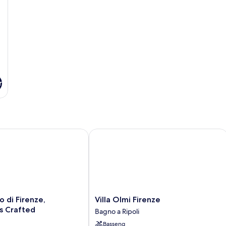
r
di Firenze, WorldHotels Crafted
Villa Olmi Firenze
Villa
o di Firenze,
Villa Olmi Firenze
Olmi
s Crafted
Bagno a Ripoli
Firenze
Basseng
Bagno