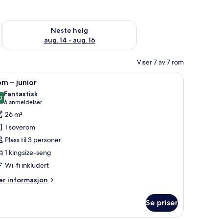
, aug. 7 - aug. 9
Sjekk tilgjengelighet for neste helg, aug. 14 - aug. 16
Neste helg
aug. 14 - aug. 16
Viser 7 av 7 rom
pp kvalitet, minibar, safe på rommet og skrivebord
pne
Rom – junior | Sengetøy av topp kvalitet, min
7
m – junior
le
Fantastisk
ildene
0
9,0 av 10
(6
6 anmeldelser
v
anmeldelser)
26 m²
om
1 soverom
Plass til 3 personer
unior
1 kingsize-seng
Wi-fi inkludert
er
r informasjon
formasjon
m
Se priser
om