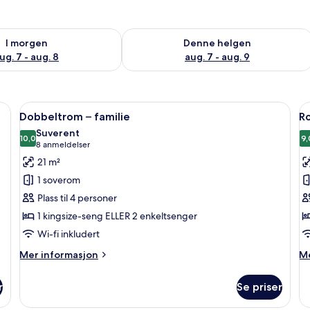
elighet for i morgen, aug. 7 - aug. 8
Sjekk tilgjengelighet for denne helgen
I morgen
Denne helgen
ug. 7 - aug. 8
aug. 7 - aug. 9
 av topp kvalitet, minibar, safe på rommet og skrivebord
Åpne
Dobbeltrom – familie | Sengetøy av to
Å
5
Dobbeltrom – familie
Ro
alle
al
Suverent
bildene
10,0
b
9,
10,0 av 10
(8
8 anmeldelser
av
a
anmeldelser)
21 m²
Dobbeltrom
R
1 soverom
–
–
Plass til 4 personer
familie
j
1 kingsize-seng ELLER 2 enkeltsenger
Wi-fi inkludert
Mer
M
Mer informasjon
Me
informasjon
in
om
o
r
Se priser
Dobbeltrom
R
–
–