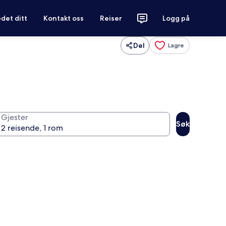
det ditt
Kontakt oss
Reiser
Logg på
Del
Lagre
Gjester
Søk