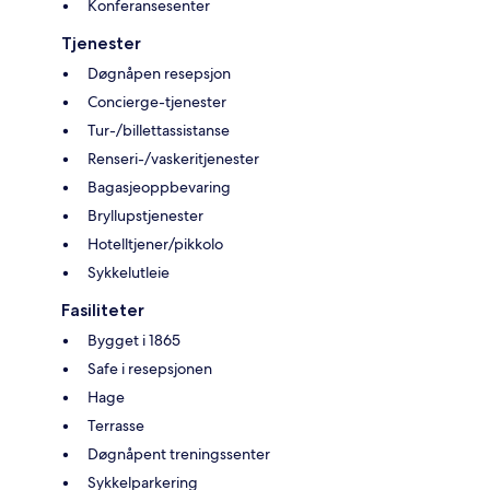
Konferansesenter
Tjenester
Døgnåpen resepsjon
Concierge-tjenester
Tur-/billettassistanse
Renseri-/vaskeritjenester
Bagasjeoppbevaring
Bryllupstjenester
Hotelltjener/pikkolo
Sykkelutleie
Fasiliteter
Bygget i 1865
Safe i resepsjonen
Hage
Terrasse
Døgnåpent treningssenter
Sykkelparkering