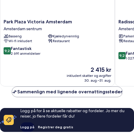
Park
Radisso
Park Plaza Victoria Amsterdam
Radiss
Plaza
Blu
Amsterdam sentrum
Amster
Victoria
Hotel,
Basseng
Kjæledyrvennlig
Parker
Amsterdam
Amster
Wi-fi inkludert
Restaurant
Restau
Amsterdam
City
sentrum
Center
9.2
Fantastisk
9,2
9.2
Amster
Fant
av
2 691 anmeldelser
9,2
av
sentrum
1 02
10,
10,
Fantastisk,
Prisen
2 415 kr
Fantasti
2 691
er
1 027
anmeldelser
inkludert skatter og avgifter
2 415 kr
anmelde
30. aug.–31. aug.
Sammenlign med lignende overnattingssteder
Logg på for å se aktuelle rabatter og fordeler. Jo mer du
reiser, jo flere fordeler får du!
Logg på
Registrer deg gratis