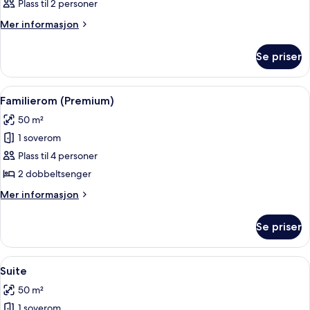
Plass til 2 personer
bildene
av
Mer
Mer informasjon
informasjon
Rom
om
Se priser
Rom
Åpne
Familierom (Premium) | Minibar, safe p
6
Familierom (Premium)
alle
50 m²
bildene
1 soverom
av
Familierom
Plass til 4 personer
(Premium)
2 dobbeltsenger
Mer
Mer informasjon
informasjon
om
Se priser
Familierom
(Premium)
Åpne
Minibar, safe på rommet, skrivebord og
5
Suite
alle
50 m²
bildene
1 soverom