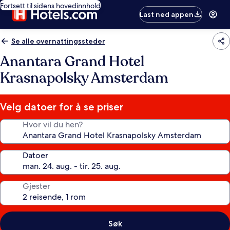
Fortsett til sidens hovedinnhold
Last ned appen
Se alle overnattingssteder
Anantara Grand Hotel
Krasnapolsky Amsterdam
Velg datoer for å se priser
Hvor vil du hen?
Datoer
Gjester
Søk