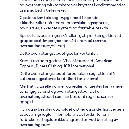
og overnattingsvirksomheten er knyttet til vedkommendes
bransje, bedrift eller yrke.
Gjestene kan føle seg trygge med følgende
sikkerhetstiltak på stedet: brannslukningsapparat,
røykvarsler, sikkerhetssystem og førstehjelpsskrin.
Spesielle avbestillingsvilkår eller -gebyrer kan gjelde ved
gruppebestillinger (mer enn åtte rom på samme
overnattingssted/datoer).
Dette overnattingsstedet godtar kontanter.
Kredittkort som godtas: Visa, Mastercard, American
Express, Diners Club og JCB International
Dette overnattingsstedet forbeholder seg retten til å
autorisere gjestenes kredittkort før ankomst.
Merk at kulturelle normer og regler for gjester kan variere
avhengig av land og overnattingssted. Det er
overnattingsstedet som har bestemt reglene som er
oppgitt.
Hvis du avbestiller oppholdet ditt, er du underlagt vertens
avbestillingsregler. I henhold til EUs forskrifter om
forbrukerrett gjelder ikke angreretten ved bestilling av
overnattingssted.