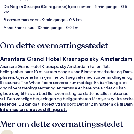
De Negen Straatjes (De ni gatene) kjøpesenter
- 6 min gange
- 0.5
km
Blomstermarkedet
- 9 min gange
- 0.8 km
Anne Franks hus
- 10 min gange
- 0.9 km
Om dette overnattingsstedet
Anantara Grand Hotel Krasnapolsky Amsterdam
Anantara Grand Hotel Krasnapolsky Amsterdam har en flott
beliggenhet bare 10 minutters gange unna Blomstermarkedet og Dam-
plassen. Gjestene kan skjemme bort seg selv med spabehandlinger, og
Restaurant The White Room serverer kun middag. En bar/lounge, et
døgnåpent treningssenter og en terrasse er bare noe av det du kan
glede deg til hvis du bestiller overnatting på dette hotellet i luksuriøs
stil. Den vennlige betjeningen og beliggenheten får mye skryt fra andre
reisende. Du kan gå til kollektivtransport: Det tar 2 minutter å gå til Dam
trikkeholdeplass og 4 minutter å gå til Paleisstraat trikkeholdeplass.
Informasjon om avbestillingsrett
Mer om dette overnattingsstedet