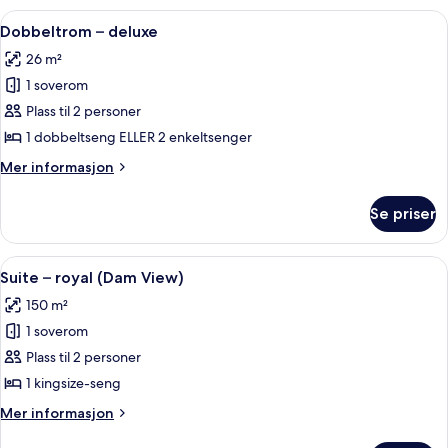
bed
premium
Åpne
Dobbeltrom – deluxe | Minibar, safe p
2AD+1CH)
4
(Grand,
Dobbeltrom – deluxe
alle
with
26 m²
extra
bildene
bed
1 soverom
av
2AD+1CH)
Dobbeltrom
Plass til 2 personer
–
1 dobbeltseng ELLER 2 enkeltsenger
deluxe
Mer
Mer informasjon
informasjon
om
Se priser
Dobbeltrom
–
deluxe
Åpne
Minibar, safe på rommet, skrivebord og
5
Suite – royal (Dam View)
alle
150 m²
bildene
1 soverom
av
Suite
Plass til 2 personer
–
1 kingsize-seng
royal
Mer
Mer informasjon
(Dam
informasjon
om