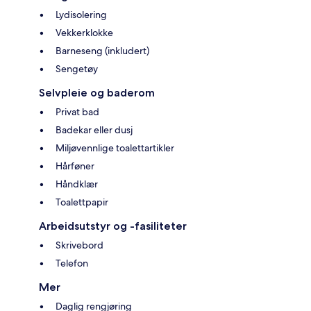
Lydisolering
Vekkerklokke
Barneseng (inkludert)
Sengetøy
Selvpleie og baderom
Privat bad
Badekar eller dusj
Miljøvennlige toalettartikler
Hårføner
Håndklær
Toalettpapir
Arbeidsutstyr og -fasiliteter
Skrivebord
Telefon
Mer
Daglig rengjøring