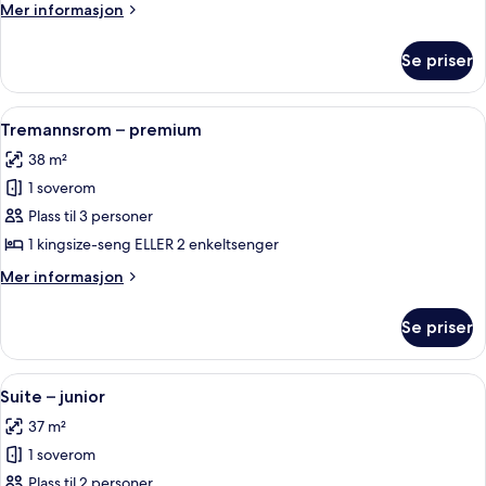
executive
Mer
Mer informasjon
(Rooftop
informasjon
Terrace)
om
Se priser
Rom
–
executive
Åpne
Tremannsrom – premium | Minibar, saf
5
(Rooftop
Tremannsrom – premium
alle
Terrace)
38 m²
bildene
1 soverom
av
Tremannsrom
Plass til 3 personer
–
1 kingsize-seng ELLER 2 enkeltsenger
premium
Mer
Mer informasjon
informasjon
om
Se priser
Tremannsrom
–
premium
Åpne
Suite – junior | Minibar, safe på romme
5
Suite – junior
alle
37 m²
bildene
1 soverom
av
Suite
Plass til 2 personer