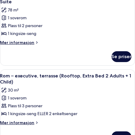
4
Suite
alle
78 m²
bildene
1 soverom
av
Suite
Plass til 2 personer
1 kingsize-seng
Mer
Mer informasjon
informasjon
om
Se priser
Suite
Åpne
Minibar, safe på rommet, skrivebord og
6
Rom – executive, terrasse (Rooftop, Extra Bed 2 Adults + 1
alle
Child)
bildene
30 m²
av
1 soverom
Rom
Plass til 3 personer
–
executive,
1 kingsize-seng ELLER 2 enkeltsenger
terrasse
Mer
Mer informasjon
(Rooftop,
informasjon
om
Extra