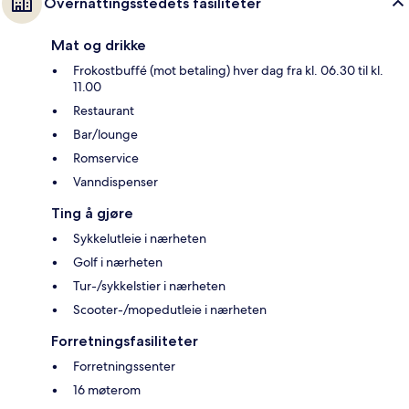
Overnattingsstedets fasiliteter
Mat og drikke
Frokostbuffé (mot betaling) hver dag fra kl. 06.30 til kl.
11.00
Restaurant
Bar/lounge
Romservice
Vanndispenser
Ting å gjøre
Sykkelutleie i nærheten
Golf i nærheten
Tur-/sykkelstier i nærheten
Scooter-/mopedutleie i nærheten
Forretningsfasiliteter
Forretningssenter
16 møterom