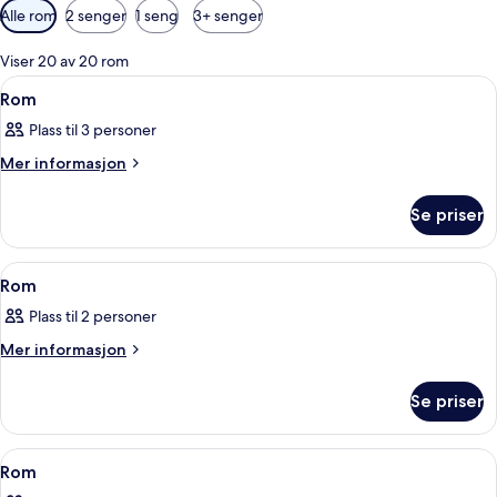
Tilgjengelige
Alle rom
2 senger
1 seng
3+ senger
filtre
for
Viser 20 av 20 rom
rom
Åpne
Minibar, safe på rommet, skrivebord og
3
Rom
alle
Plass til 3 personer
bildene
av
Mer
Mer informasjon
informasjon
Rom
om
Se priser
Rom
Åpne
Minibar, safe på rommet, skrivebord og
5
Rom
alle
Plass til 2 personer
bildene
av
Mer
Mer informasjon
informasjon
Rom
om
Se priser
Rom
Åpne
Minibar, safe på rommet, skrivebord og
6
Rom
alle