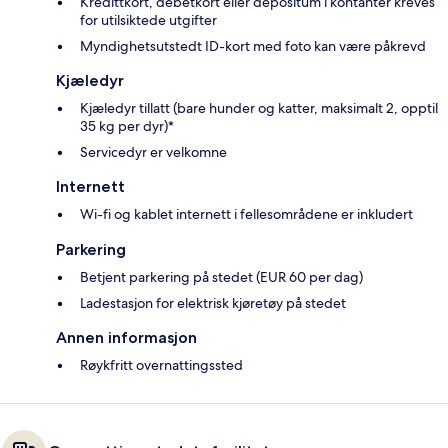
Kredittkort, debetkort eller depositum i kontanter kreves
for utilsiktede utgifter
Myndighetsutstedt ID-kort med foto kan være påkrevd
Kjæledyr
Kjæledyr tillatt (bare hunder og katter, maksimalt 2, opptil
35 kg per dyr)*
Servicedyr er velkomne
Internett
Wi-fi og kablet internett i fellesområdene er inkludert
Parkering
Betjent parkering på stedet (EUR 60 per dag)
Ladestasjon for elektrisk kjøretøy på stedet
Annen informasjon
Røykfritt overnattingssted