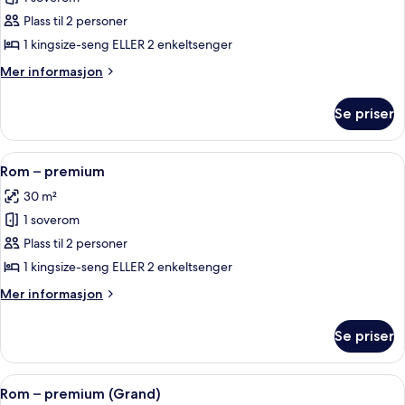
av
Suite
Plass til 2 personer
1 kingsize-seng ELLER 2 enkeltsenger
Mer
Mer informasjon
informasjon
om
Se priser
Suite
Åpne
Rom – premium | Minibar, safe på romm
5
Rom – premium
alle
30 m²
bildene
1 soverom
av
Rom
Plass til 2 personer
–
1 kingsize-seng ELLER 2 enkeltsenger
premium
Mer
Mer informasjon
informasjon
om
Se priser
Rom
–
premium
Åpne
Minibar, safe på rommet, skrivebord og
4
Rom – premium (Grand)
alle