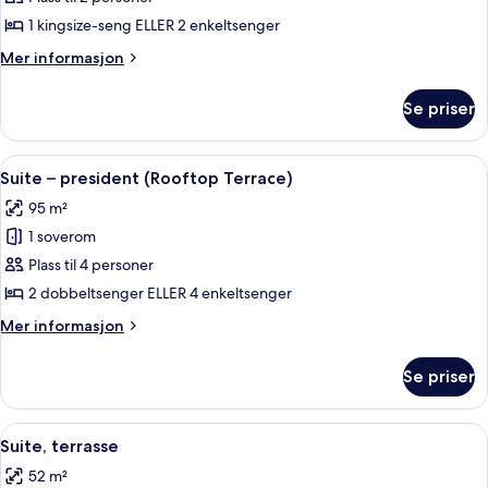
–
1 kingsize-seng ELLER 2 enkeltsenger
junior
Mer
Mer informasjon
informasjon
om
Se priser
Suite
–
junior
Åpne
Suite – president (Rooftop Terrace) | 
5
Suite – president (Rooftop Terrace)
alle
95 m²
bildene
1 soverom
av
Suite
Plass til 4 personer
–
2 dobbeltsenger ELLER 4 enkeltsenger
president
Mer
Mer informasjon
(Rooftop
informasjon
Terrace)
om
Se priser
Suite
–
president
Åpne
Suite, terrasse | Minibar, safe på romm
4
(Rooftop
Suite, terrasse
alle
Terrace)
52 m²
bildene