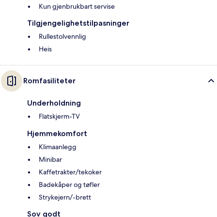
Kun gjenbrukbart servise
Tilgjengelighetstilpasninger
Rullestolvennlig
Heis
Romfasiliteter
Underholdning
Flatskjerm-TV
Hjemmekomfort
Klimaanlegg
Minibar
Kaffetrakter/tekoker
Badekåper og tøfler
Strykejern/-brett
Sov godt