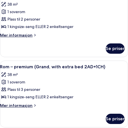
38 m²
bildene
1 soverom
av
Rom
Plass til 2 personer
–
1 kingsize-seng ELLER 2 enkeltsenger
premium
Mer
Mer informasjon
(Grand)
informasjon
om
Se priser
Rom
–
premium
Åpne
Minibar, safe på rommet, skrivebord og
4
(Grand)
Rom – premium (Grand, with extra bed 2AD+1CH)
alle
38 m²
bildene
1 soverom
av
Rom
Plass til 3 personer
–
1 kingsize-seng ELLER 2 enkeltsenger
premium
Mer
Mer informasjon
(Grand,
informasjon
with
om
Se priser
Rom
extra
–