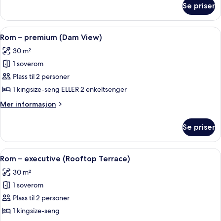
View)
Se priser
Suite
–
royal
Åpne
Rom – premium (Dam View) | Minibar, s
4
(Dam
Rom – premium (Dam View)
alle
View)
30 m²
bildene
1 soverom
av
Rom
Plass til 2 personer
–
1 kingsize-seng ELLER 2 enkeltsenger
premium
Mer
Mer informasjon
(Dam
informasjon
View)
om
Se priser
Rom
–
premium
Åpne
Minibar, safe på rommet, skrivebord og
6
(Dam
Rom – executive (Rooftop Terrace)
alle
View)
30 m²
bildene
1 soverom
av
Rom
Plass til 2 personer
–
1 kingsize-seng