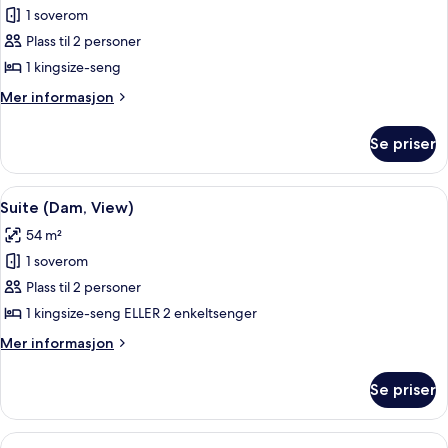
1 soverom
av
Suite,
Plass til 2 personer
terrasse
1 kingsize-seng
Mer
Mer informasjon
informasjon
om
Se priser
Suite,
terrasse
Åpne
Suite (Dam, View) | Minibar, safe på r
5
Suite (Dam, View)
alle
54 m²
bildene
1 soverom
av
Suite
Plass til 2 personer
(Dam,
1 kingsize-seng ELLER 2 enkeltsenger
View)
Mer
Mer informasjon
informasjon
om
Se priser
Suite
(Dam,
View)
Åpne
Suite | Minibar, safe på rommet, skrive