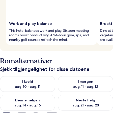
Work and play balance
Breakf
This hotel balances work and play. Sixteen meeting
Dine at 
rooms boost productivity. A 24-hour gym, spa, and
vegetari
nearby golf courses refresh the mind.
are avai
Romalternativer
Sjekk tilgjengelighet for disse datoene
Sjekk tilgjengelighet for i kveld, aug. 10 - aug. 11
Sjekk tilgjengelighet for i morg
I kveld
I morgen
aug. 10 - aug. 11
aug. 11 - aug. 12
Sjekk tilgjengelighet for denne helgen, aug. 14 - aug. 16
Sjekk tilgjengelighet for neste
Denne helgen
Neste helg
aug. 14 - aug. 16
aug. 21 - aug. 23