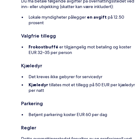
Du må betale følgende avgifter på overnattingsstedet ved
inn- eller utsjekking (skatter kan være inkludert):
Lokale myndigheter pålegger
en avgift
på 12.50
prosent
Valgfrie tillegg
Frokostbuffé
er tilgjengelig mot betaling og koster
EUR 32–35 per person
Kjæledyr
Det kreves ikke gebyrer for servicedyr
Kjæledyr
tillates mot et tillegg på 50 EUR per kjæledyr
per natt
Parkering
Betjent parkering koster EUR 60 per dag
Regler
Dette overnattingsstedet forvaltes av en profesjonell vert,