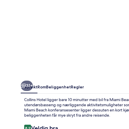
31+
Oversikt
Rom
Beliggenhet
Regler
Collins Hotel ligger bare 10 minutter med bil fra Miami B
utendørsbasseng og nærliggende aktivitetsmuligheter som
Miami Beach konferansesenter ligger dessuten en kort kj
beliggenheten får mye skryt fra andre reisende.
Anmeldelser
Veldig bra
8,2