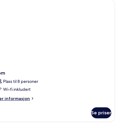
ngsize-
ng,
lgjengelighetstilpasset
om
Plass til 8 personer
Wi-fi inkludert
er
r informasjon
formasjon
m
Se priser
om