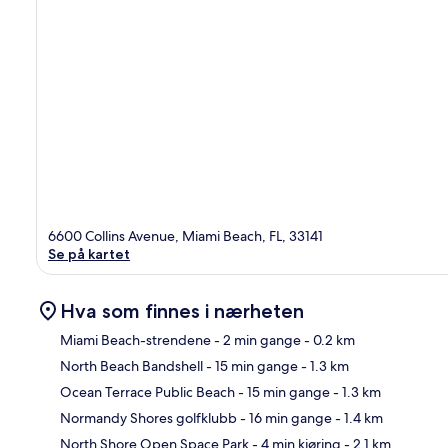
6600 Collins Avenue, Miami Beach, FL, 33141
Se på kartet
Hva som finnes i nærheten
Miami Beach-strendene
- 2 min gange
- 0.2 km
North Beach Bandshell
- 15 min gange
- 1.3 km
Kart
Ocean Terrace Public Beach
- 15 min gange
- 1.3 km
Normandy Shores golfklubb
- 16 min gange
- 1.4 km
North Shore Open Space Park
- 4 min kjøring
- 2.1 km