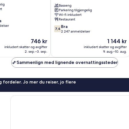
Atlantic
lig
Beach
Basseng
rt
Parkering tilgjengelig
Resort
Wi-fi inkludert
Mid
Restaurant
a
Beach
delser
7.4
Bra
7,4
av
2 247 anmeldelser
10,
Prisen
Prisen
746 kr
1 144 kr
Bra,
er
er
2 247
inkludert skatter og avgifter
inkludert skatter og avgifter
746 kr
1 144 kr
2. sep.–3. sep.
9. aug.–10. aug.
anmeldelser
Sammenlign med lignende overnattingssteder
 fordeler. Jo mer du reiser, jo flere