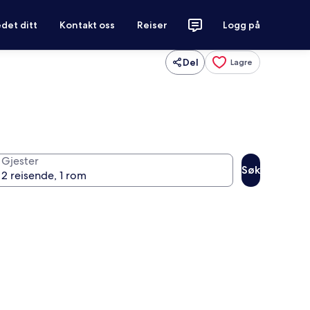
det ditt
Kontakt oss
Reiser
Logg på
Del
Lagre
Gjester
Søk