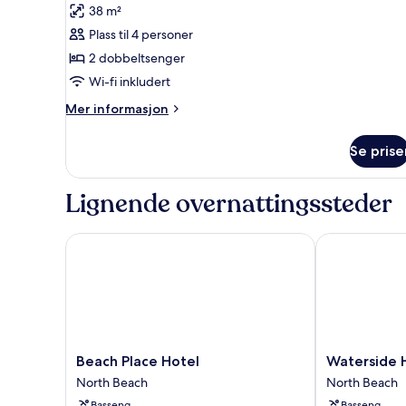
38 m²
bildene
Plass til 4 personer
av
Standard
2 dobbeltsenger
Double
Wi-fi inkludert
Mer
Mer informasjon
informasjon
om
Se prise
Standard
Double
Lignende overnattingssteder
Beach Place Hotel
Waterside Hot
Beach
Waterside
Beach Place Hotel
Waterside H
Place
Hotel
North Beach
North Beach
Hotel
and
Basseng
Basseng