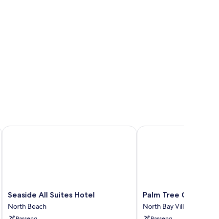
ort
Seaside All Suites Hotel
Palm Tree Club Miami 
Seaside
Palm
Seaside All Suites Hotel
Palm Tree Club Miam
All
Tree
North Beach
North Bay Village
Suites
Club
Basseng
Basseng