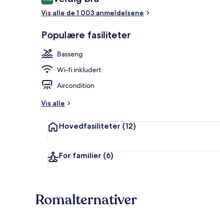
8,2 av 10 –
Vis alle de 1 003 anmeldelsene
Eksteriør
Populære fasiliteter
Basseng
Wi-fi inkludert
Aircondition
Vis alle
Hovedfasiliteter
(12)
For familier
(6)
Romalternativer