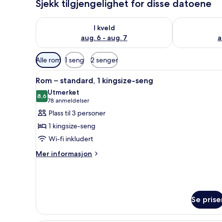
Sjekk tilgjengelighet for disse datoene
Sjekk tilgjengelighet for i kveld, aug. 6 - aug. 7
Sjekk tilgjeng
I kveld
aug. 6 - aug. 7
a
Tilgjengelige
Alle rom
1 seng
2 senger
filtre
Åpne
Safe på rommet, skrivebord, ba
for
4
Rom – standard, 1 kingsize-seng
alle
rom
Utmerket
bildene
8,6
8,6 av 10
(78
78 anmeldelser
av
anmeldelser)
Plass til 3 personer
Rom
1 kingsize-seng
–
Wi-fi inkludert
standard,
Mer
1
Mer informasjon
informasjon
kingsize-
om
seng
Rom
–
standard,
Se prise
1
kingsize-