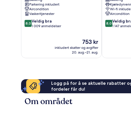
North
Suites
Parkering inkludert
Kjæledyrvenn
Beach
North
Aircondition
Wi-fi inklude
Beach
Vaskeritjenester
Aircondition
8.0
8.0
Veldig bra
Veldig br
8,0
8,0
av
av
1 009 anmeldelser
1 147 anmel
10,
10,
Veldig
Veldig
Prisen
753 kr
bra,
bra,
er
1 009
1 147
inkludert skatter og avgifter
753 kr
anmeldelser
anmeldelser
20. aug.–21. aug.
Logg på for å se aktuelle rabatter og
fordeler får du!
Om området