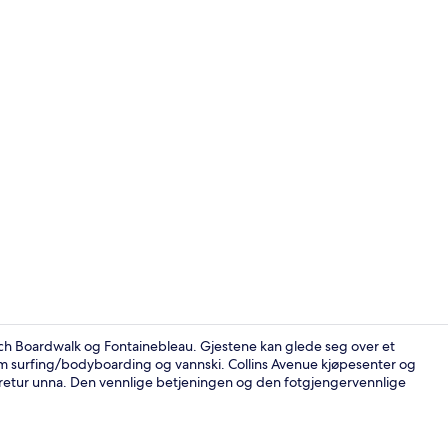
Hage
each Boardwalk og Fontainebleau. Gjestene kan glede seg over et
 surfing/bodyboarding og vannski. Collins Avenue kjøpesenter og
øretur unna. Den vennlige betjeningen og den fotgjengervennlige
Eksteriør