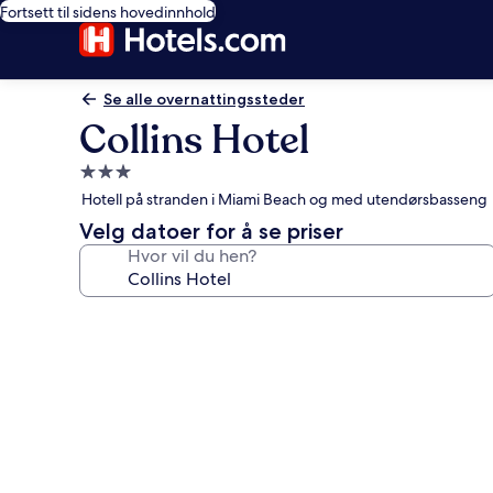
Fortsett til sidens hovedinnhold
Se alle overnattingssteder
Collins Hotel
Overnattingssted
med
Hotell på stranden i Miami Beach og med utendørsbasseng
3.0
Velg datoer for å se priser
stjerner
Hvor vil du hen?
Bildegalleri
av
Collins
Hotel