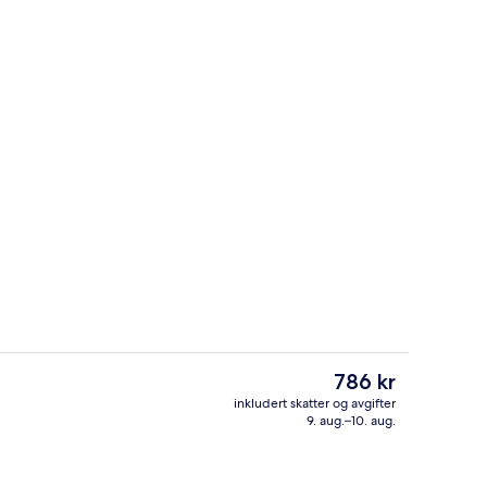
Lobby
Den
786 kr
nåværende
inkludert skatter og avgifter
prisen
9. aug.–10. aug.
Eksteriør
er
786 kr