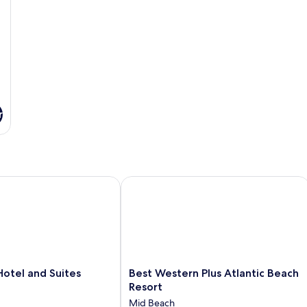
r
el and Suites
Best Western Plus Atlantic Beach Res
Best
otel and Suites
Best Western Plus Atlantic Beach
Western
Resort
Plus
Mid Beach