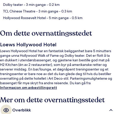
Dolby teater
- 3 min gange
- 0.2 km
TCL Chinese Theatre
- 3 min gange
- 0.3 km
Hollywood Roosevelt Hotel
- 5 min gange
- 0.5 km
Om dette overnattingsstedet
Loews Hollywood Hotel
Loews Hollywood Hotel har en fantastisk beliggenhet bare 5 minutters
gange unna Hollywood Walk of Fame og Dolby teater. Det er flott å ta
en dukkert i utendørsbassenget, og gjestene kan bestille god mat på
H2 Kitchen (én av 2 restauranter), som byr på amerikanske retter og
serverer middag. En bar/lounge, et døgnåpent treningssenter og et
treningssenter er bare noe av det du kan glede deg til hvis du bestiller
overnatting på dette hotellet i Art Deco-stil. Parkeringsmulighetene og
bassenget får mye skryt fra andre reisende. Du kan gå fra
overnattingsstedet til offentlig transport: Hollywood - Highland Station
Informasjon om avbestillingsrett
ligger 3 minutter unna til fots.
Mer om dette overnattingsstedet
Overblikk