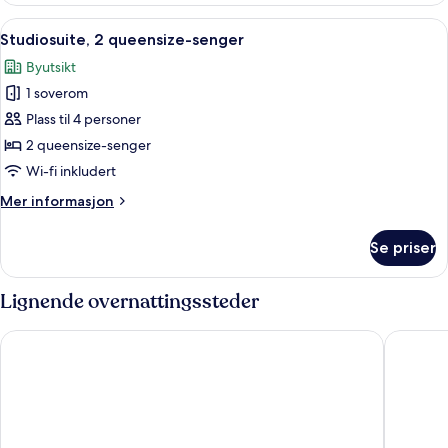
queensize-
Åpne
Sengetøy av topp kvalitet, dundyner,
4
senger,
Studiosuite, 2 queensize-senger
alle
tilgjengelighetstilpasset
Byutsikt
(Hearing
bildene
Accessible)
1 soverom
av
Studiosuite,
Plass til 4 personer
2
2 queensize-senger
queensize-
Wi-fi inkludert
senger
Mer
Mer informasjon
informasjon
om
Se priser
Studiosuite,
2
queensize-
Lignende overnattingssteder
senger
Sheraton Universal Hotel
Hilton L