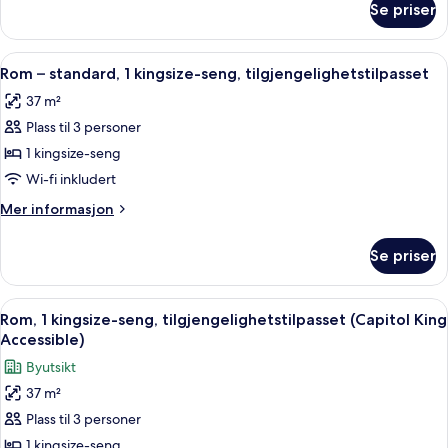
tilgjengelighetstilpasset
Se priser
Studio,
1
kingsize-
Åpne
Sengetøy av topp kvalitet, dundyner,
7
seng,
Rom – standard, 1 kingsize-seng, tilgjengelighetstilpasset
alle
tilgjengelighetstilpasset
37 m²
bildene
Plass til 3 personer
av
Rom
1 kingsize-seng
–
Wi-fi inkludert
standard,
Mer
Mer informasjon
1
informasjon
kingsize-
om
Se priser
Rom
seng,
–
tilgjengelighetstilpasset
standard,
Åpne
Utsikt fra rommet
8
1
Rom, 1 kingsize-seng, tilgjengelighetstilpasset (Capitol King
alle
kingsize-
Accessible)
seng,
bildene
Byutsikt
tilgjengelighetstilpasset
av
37 m²
Rom,
Plass til 3 personer
1
kingsize-
1 kingsize-seng