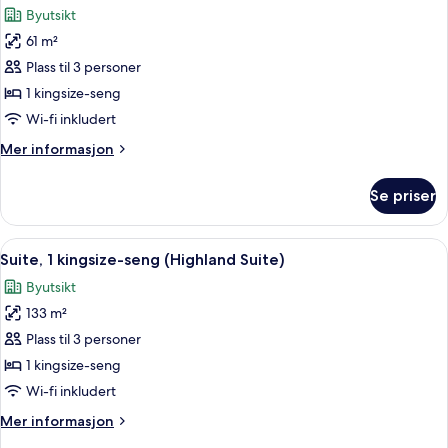
(Capitol
Byutsikt
King)
bildene
61 m²
av
Suite,
Plass til 3 personer
1
1 kingsize-seng
kingsize-
Wi-fi inkludert
seng
Mer
Mer informasjon
(Director's
informasjon
Suite)
om
Se priser
Suite,
1
kingsize-
Åpne
Suite, 1 kingsize-seng (Highland Suite)
11
seng
Suite, 1 kingsize-seng (Highland Suite)
alle
(Director's
Byutsikt
Suite)
bildene
133 m²
av
Suite,
Plass til 3 personer
1
1 kingsize-seng
kingsize-
Wi-fi inkludert
seng
Mer
Mer informasjon
(Highland
informasjon