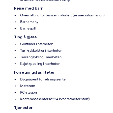
Reise med barn
Overnatting for barn er inkludert (se mer informasjon)
Barnemeny
Barnespill
Ting å gjøre
Golftimer i nærheten
Tur-/sykkelstier i nærheten
Terrengsykling i nærheten
Kajakkpadling i nærheten
Forretningsfasiliteter
Døgnåpent forretningssenter
Møterom
PC-stasjon
Konferansesenter (6224 kvadratmeter stort)
Tjenester