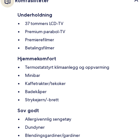
Romfasiliteter
Underholdning
37 tommers LCD-TV
Premium parabol-TV
Premierefilmer
Betalingsfilmer
Hjemmekomfort
Termostatstyrt klimaanlegg og oppvarming
Minibar
Kaffetrakter/tekoker
Badekåper
Strykejern/-brett
Sov godt
Allergivennlig sengetøy
Dundyner
Blendingsgardiner/gardiner