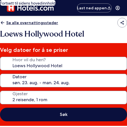
Fortsett til sidens hovedinnhold
Last ned appen
Se alle overnattingssteder
Loews Hollywood Hotel
Velg datoer for å se priser
Hvor vil du hen?
Datoer
Gjester
Søk