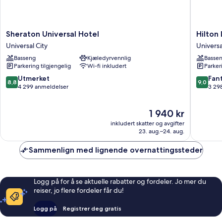
Sheraton
Hilton
Sheraton Universal Hotel
Hilton
Universal
Los
Universal City
Universa
Hotel
Angeles
Basseng
Kjæledyrvennlig
Basse
Universal
City
Parkering tilgjengelig
Wi-fi inkludert
Parker
City
Universa
City
8.8
9.0
Utmerket
Fant
8,8
9,0
av
av
4 299 anmeldelser
3 29
10,
10,
Utmerket,
Fantasti
Prisen
1 940 kr
4 299
3 298
er
anmeldelser
anmelde
inkludert skatter og avgifter
1 940 kr
23. aug.–24. aug.
Sammenlign med lignende overnattingssteder
Logg på for å se aktuelle rabatter og fordeler. Jo mer du
reiser, jo flere fordeler får du!
Logg på
Registrer deg gratis