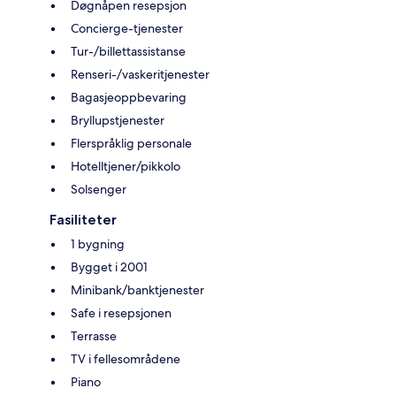
Døgnåpen resepsjon
Concierge-tjenester
Tur-/billettassistanse
Renseri-/vaskeritjenester
Bagasjeoppbevaring
Bryllupstjenester
Flerspråklig personale
Hotelltjener/pikkolo
Solsenger
Fasiliteter
1 bygning
Bygget i 2001
Minibank/banktjenester
Safe i resepsjonen
Terrasse
TV i fellesområdene
Piano