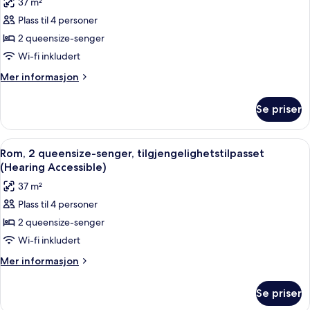
37 m²
View)
bildene
Plass til 4 personer
av
Rom
2 queensize-senger
–
Wi-fi inkludert
standard,
Mer
Mer informasjon
2
informasjon
queensize-
om
Se priser
Rom
senger
–
standard,
Åpne
Sengetøy av topp kvalitet, dundyner,
5
2
Rom, 2 queensize-senger, tilgjengelighetstilpasset
alle
queensize-
(Hearing Accessible)
senger
bildene
37 m²
av
Plass til 4 personer
Rom,
2 queensize-senger
2
queensize-
Wi-fi inkludert
senger,
Mer
Mer informasjon
tilgjengelighetstilpasset
informasjon
om
(Hearing
Se priser
Rom,
Accessible)
2