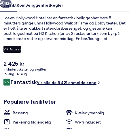
112+
Oversikt
Rom
Beliggenhet
Regler
Loews Hollywood Hotel har en fantastisk beliggenhet bare 5
minutters gange unna Hollywood Walk of Fame og Dolby teater. Det
er flott å ta en dukkert i utendørsbassenget, og gjestene kan
bestille god mat på H2 Kitchen (én av 2 restauranter), som byr på
amerikanske retter og serverer middag. En bar/lounge, et
døgnåpent treningssenter og et treningssenter er bare noe av det
du kan glede deg til hvis du bestiller overnatting på dette hotellet i
VIP Access
Art Deco-stil. Parkeringsmulighetene og bassenget får mye skryt fra
andre reisende. Du kan gå fra overnattingsstedet til offentlig
Den
2 425 kr
transport: Hollywood - Highland Station ligger 3 minutter unna til
Lobby
nåværende
fots.
inkludert skatter og avgifter
prisen
16. aug.–17. aug.
er
Anmeldelser
Fantastisk
9,2
Vis alle de 5 421 anmeldelsene
2 425 kr
9,2 av 10 –
Populære fasiliteter
Basseng
Kjæledyrvennlig
Parkering tilgjengelig
Wi-fi inkludert