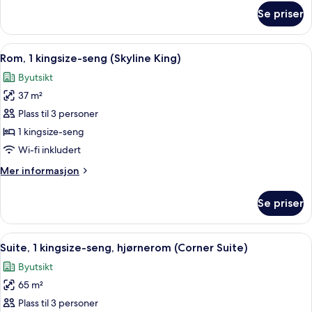
Suite)
om
Se priser
Suite,
1
kingsize-
Åpne
Sengetøy av topp kvalitet, dundyner,
10
seng
Rom, 1 kingsize-seng (Skyline King)
alle
(Highland
Byutsikt
Suite)
bildene
37 m²
av
Rom,
Plass til 3 personer
1
1 kingsize-seng
kingsize-
Wi-fi inkludert
seng
Mer
Mer informasjon
(Skyline
informasjon
King)
om
Se priser
Rom,
1
kingsize-
Åpne
Suite, 1 kingsize-seng, hjørnerom (Co
12
seng
Suite, 1 kingsize-seng, hjørnerom (Corner Suite)
alle
(Skyline
Byutsikt
King)
bildene
65 m²
av
Suite,
Plass til 3 personer