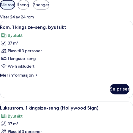
Tilgjengelige
Alle rom
1 seng
2 senger
filtre
for
Viser 24 av 24 rom
rom
Åpne
Sengetøy av topp kvalitet, dundyner,
9
Rom, 1 kingsize-seng, byutsikt
alle
Byutsikt
bildene
37 m²
av
Rom,
Plass til 3 personer
1
1 kingsize-seng
kingsize-
Wi-fi inkludert
seng,
Mer
Mer informasjon
byutsikt
informasjon
om
Se priser
Rom,
1
kingsize-
Åpne
Sengetøy av topp kvalitet, dundyner,
8
seng,
Luksusrom, 1 kingsize-seng (Hollywood Sign)
alle
byutsikt
Byutsikt
bildene
37 m²
av
Luksusrom,
Plass til 3 personer