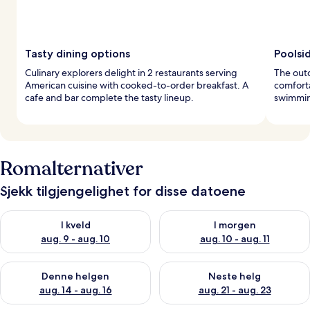
Tasty dining options
Poolsi
Culinary explorers delight in 2 restaurants serving
The outd
American cuisine with cooked-to-order breakfast. A
comforta
cafe and bar complete the tasty lineup.
swimmin
Romalternativer
Sjekk tilgjengelighet for disse datoene
Sjekk tilgjengelighet for i kveld, aug. 9 - aug. 10
Sjekk tilgjengelighet for i mor
I kveld
I morgen
aug. 9 - aug. 10
aug. 10 - aug. 11
Sjekk tilgjengelighet for denne helgen, aug. 14 - aug. 16
Sjekk tilgjengelighet for neste
Denne helgen
Neste helg
aug. 14 - aug. 16
aug. 21 - aug. 23