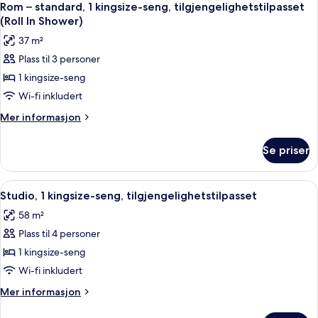
8
seng,
Rom – standard, 1 kingsize-seng, tilgjengelighetstilpasset
alle
tilgjengelighetstilpasset
(Roll In Shower)
(Hearing
bildene
37 m²
Accessible)
av
Plass til 3 personer
Rom
1 kingsize-seng
–
standard,
Wi-fi inkludert
1
Mer
Mer informasjon
kingsize-
informasjon
om
seng,
Se priser
Rom
tilgjengelighetstilpasset
–
(Roll
standard,
Åpne
Sengetøy av topp kvalitet, dundyner,
8
In
1
Studio, 1 kingsize-seng, tilgjengelighetstilpasset
alle
kingsize-
Shower)
58 m²
seng,
bildene
tilgjengelighetstilpasset
Plass til 4 personer
av
(Roll
Studio,
1 kingsize-seng
In
1
Shower)
Wi-fi inkludert
kingsize-
Mer
Mer informasjon
seng,
informasjon
om