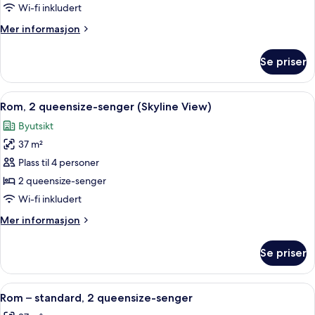
senger
Wi-fi inkludert
(Capitol
Mer
Mer informasjon
View)
informasjon
om
Se priser
Rom,
2
queensize-
Åpne
Sengetøy av topp kvalitet, dundyner,
6
senger
Rom, 2 queensize-senger (Skyline View)
alle
(Capitol
Byutsikt
View)
bildene
37 m²
av
Rom,
Plass til 4 personer
2
2 queensize-senger
queensize-
Wi-fi inkludert
senger
Mer
Mer informasjon
(Skyline
informasjon
View)
om
Se priser
Rom,
2
queensize-
Åpne
Sengetøy av topp kvalitet, dundyner,
6
senger
Rom – standard, 2 queensize-senger
alle
(Skyline