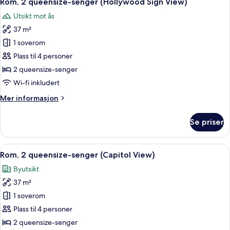
Rom, 2 queensize-senger (Hollywood Sign View)
alle
Capitol
Utsikt mot ås
View)
bildene
37 m²
av
Rom,
1 soverom
2
Plass til 4 personer
queensize-
2 queensize-senger
senger
Wi-fi inkludert
(Hollywood
Mer
Mer informasjon
Sign
informasjon
View)
om
Se priser
Rom,
2
queensize-
Åpne
Sengetøy av topp kvalitet, dundyner,
6
senger
Rom, 2 queensize-senger (Capitol View)
alle
(Hollywood
Byutsikt
Sign
bildene
View)
37 m²
av
Rom,
1 soverom
2
Plass til 4 personer
queensize-
2 queensize-senger