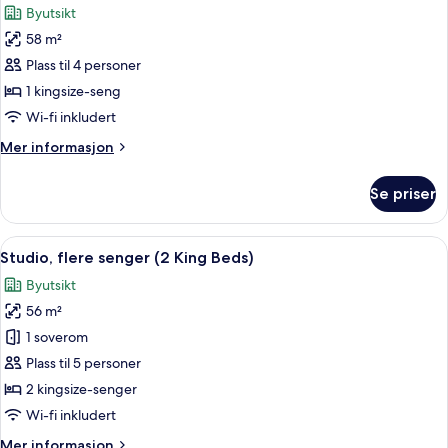
Byutsikt
seng
bildene
58 m²
av
Studio,
Plass til 4 personer
1
1 kingsize-seng
kingsize-
Wi-fi inkludert
seng
Mer
Mer informasjon
(Suite)
informasjon
om
Se priser
Studio,
1
kingsize-
Åpne
Sengetøy av topp kvalitet, dundyner,
11
seng
Studio, flere senger (2 King Beds)
alle
(Suite)
Byutsikt
bildene
56 m²
av
Studio,
1 soverom
flere
Plass til 5 personer
senger
2 kingsize-senger
(2
Wi-fi inkludert
King
Mer
Mer informasjon