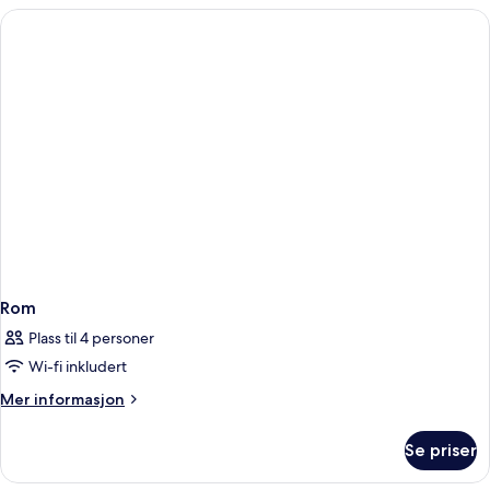
Rom
Plass til 4 personer
Wi-fi inkludert
Mer
Mer informasjon
informasjon
om
Se priser
Rom