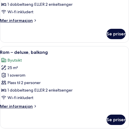
superior
1 dobbeltseng ELLER 2 enkeltsenger
Wi-fi inkludert
Mer
Mer informasjon
informasjon
om
Se priser
Rom
–
superior
Åpne
Rom – deluxe, balkong | Allergitestet
10
Rom – deluxe, balkong
alle
Byutsikt
bildene
25 m²
av
Rom
1 soverom
–
Plass til 2 personer
deluxe,
1 dobbeltseng ELLER 2 enkeltsenger
balkong
Wi-fi inkludert
Mer
Mer informasjon
informasjon
om
Se priser
Rom
–