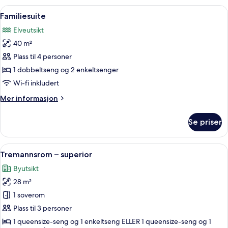
deluxe,
Åpne
Familiesuite | Oppholdsområde | Flat
10
balkong
Familiesuite
alle
Elveutsikt
bildene
40 m²
av
Familiesuite
Plass til 4 personer
1 dobbeltseng og 2 enkeltsenger
Wi-fi inkludert
Mer
Mer informasjon
informasjon
om
Se priser
Familiesuite
Åpne
Allergitestet sengetøy, minibar, safe
4
Tremannsrom – superior
alle
Byutsikt
bildene
28 m²
av
Tremannsrom
1 soverom
–
Plass til 3 personer
superior
1 queensize-seng og 1 enkeltseng ELLER 1 queensize-seng og 1