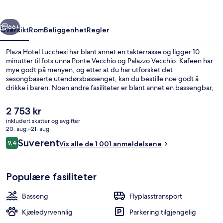
rige
Neste
66+
Oversikt
Rom
Beliggenhet
Regler
Plaza Hotel Lucchesi har blant annet en takterrasse og ligger 10
minutter til fots unna Ponte Vecchio og Palazzo Vecchio. Kafeen har
mye godt på menyen, og etter at du har utforsket det
sesongbaserte utendørsbassenget, kan du bestille noe godt å
drikke i baren. Noen andre fasiliteter er blant annet en bassengbar,
en snackbar/delikatesseforretning og en terrasse. Andre reisende
skryter av den vennlige betjeningen og overnattingsstedets
Den
2 753 kr
forfatning.
nåværende
inkludert skatter og avgifter
prisen
20. aug.–21. aug.
Sesongbasert utendørsbasseng
er
Anmeldelser
Suverent
9,4
Vis alle de 1 001 anmeldelsene
2 753 kr
9,4 av 10 –
Populære fasiliteter
Basseng
Flyplasstransport
Kjæledyrvennlig
Parkering tilgjengelig