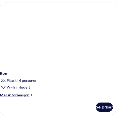
Room
Rom
Plass til 4 personer
Wi-fi inkludert
Mer
Mer informasjon
informasjon
om
Se priser
Rom