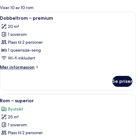
for
Viser 10 av 10 rom
rom
Åpne
Dobbeltrom – premium | Allergitestet 
5
Dobbeltrom – premium
alle
20 m²
bildene
1 soverom
av
Dobbeltrom
Plass til 2 personer
–
1 queensize-seng
premium
Wi-fi inkludert
Mer
Mer informasjon
informasjon
om
Se priser
Dobbeltrom
–
premium
Åpne
Allergitestet sengetøy, minibar, safe
6
Rom – superior
alle
Byutsikt
bildene
25 m²
av
Rom
1 soverom
–
Plass til 2 personer