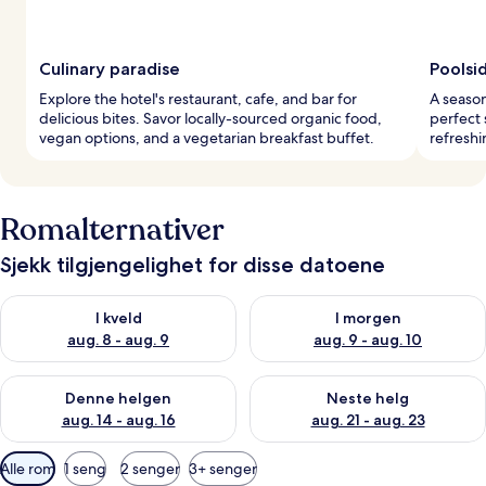
Culinary paradise
Poolsi
Explore the hotel's restaurant, cafe, and bar for
A season
delicious bites. Savor locally-sourced organic food,
perfect
vegan options, and a vegetarian breakfast buffet.
refreshi
Romalternativer
Sjekk tilgjengelighet for disse datoene
Sjekk tilgjengelighet for i kveld, aug. 8 - aug. 9
Sjekk tilgjengelighet for i mor
I kveld
I morgen
aug. 8 - aug. 9
aug. 9 - aug. 10
Sjekk tilgjengelighet for denne helgen, aug. 14 - aug. 16
Sjekk tilgjengelighet for neste
Denne helgen
Neste helg
aug. 14 - aug. 16
aug. 21 - aug. 23
Tilgjengelige
Alle rom
1 seng
2 senger
3+ senger
filtre