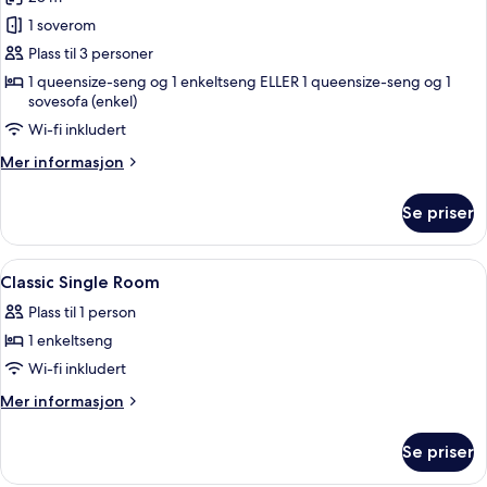
bildene
1 soverom
av
Tremannsrom
Plass til 3 personer
–
1 queensize-seng og 1 enkeltseng ELLER 1 queensize-seng og 1
sovesofa (enkel)
classic
Wi-fi inkludert
Mer
Mer informasjon
informasjon
om
Se priser
Tremannsrom
–
classic
Åpne
Allergitestet sengetøy, minibar, safe
4
Classic Single Room
alle
Plass til 1 person
bildene
1 enkeltseng
av
Classic
Wi-fi inkludert
Single
Mer
Mer informasjon
Room
informasjon
om
Se priser
Classic
Single