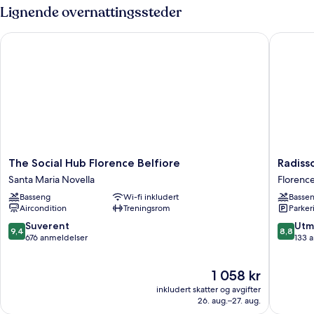
Lignende overnattingssteder
The Social Hub Florence Belfiore
Radisson
The
Radisso
The Social Hub Florence Belfiore
Radiss
Social
Blu
Santa Maria Novella
Florenc
Hub
Hotel,
Basseng
Wi-fi inkludert
Basse
Florence
Florenc
Aircondition
Treningsrom
Parker
Belfiore
Florenc
Santa
9.4
8.8
Suverent
Utm
9,4
8,8
Maria
av
av
676 anmeldelser
133 
Novella
10,
10,
Suverent,
Utmerke
Prisen
1 058 kr
676
133
er
anmeldelser
anmelde
inkludert skatter og avgifter
1 058 kr
26. aug.–27. aug.