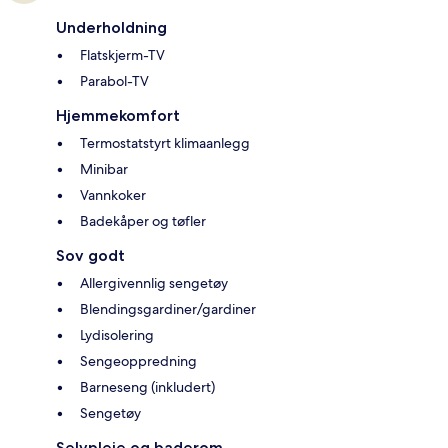
Underholdning
Flatskjerm-TV
Parabol-TV
Hjemmekomfort
Termostatstyrt klimaanlegg
Minibar
Vannkoker
Badekåper og tøfler
Sov godt
Allergivennlig sengetøy
Blendingsgardiner/gardiner
Lydisolering
Sengeoppredning
Barneseng (inkludert)
Sengetøy
Selvpleie og baderom