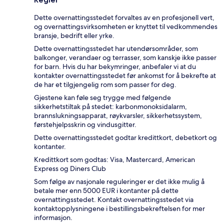
Dette overnattingsstedet forvaltes av en profesjonell vert,
og overnattingsvirksomheten er knyttet til vedkommendes
bransje, bedrift eller yrke.
Dette overnattingsstedet har utendørsområder, som
balkonger, verandaer og terrasser, som kanskje ikke passer
for barn. Hvis du har bekymringer, anbefaler vi at du
kontakter overnattingsstedet før ankomst for å bekrefte at
de har et tilgjengelig rom som passer for deg.
Gjestene kan føle seg trygge med følgende
sikkerhetstiltak på stedet: karbonmonoksidalarm,
brannslukningsapparat, røykvarsler, sikkerhetssystem,
førstehjelpsskrin og vindusgitter.
Dette overnattingsstedet godtar kredittkort, debetkort og
kontanter.
Kredittkort som godtas: Visa, Mastercard, American
Express og Diners Club
Som følge av nasjonale reguleringer er det ikke mulig å
betale mer enn 5000 EUR i kontanter på dette
overnattingsstedet. Kontakt overnattingsstedet via
kontaktopplysningene i bestillingsbekreftelsen for mer
informasjon.