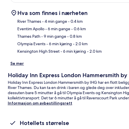
Hva som finnes i nærheten
River Thames
- 4 min gange
- 0.4 km
Eventim Apollo
- 6 min gange
- 0.6 km
Kart
Thames Path
- 9 min gange
- 0.8 km
Olympia Events
- 6 min kjøring
- 2.0 km
Kensington High Street
- 6 min kjøring
- 2.0 km
Se mer
Holiday Inn Express London Hammersmith by
Holiday Inn Express London Hammersmith by IHG har en flott belig
River Thames. Du kan ta en drink i baren og glede deg over inkludert 
dessuten bare 5 minutter å gå til Olympia Events og Kensington High 
kollektivtransport: Det tar 6 minutter å gå til Ravenscourt Park und
Informasjon om avbestillingsrett
Hotellets størrelse