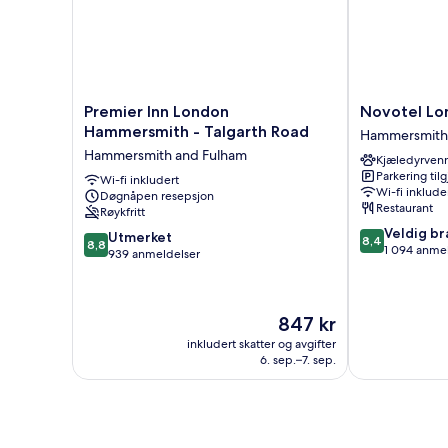
Hot
Breakfast)
Premier
Novotel
Premier Inn London
Novotel Lo
Inn
London
Hammersmith - Talgarth Road
Hammersmith
London
West
Hammersmith and Fulham
Kjæledyrvenn
Hammersmith
Hammersmith
Parkering til
-
Wi-fi inkludert
and
Wi-fi inklude
Døgnåpen resepsjon
Talgarth
Fulham
Restaurant
Røykfritt
Road
8.4
Veldig br
Hammersmith
8.8
Utmerket
8,4
8,8
av
1 094 anme
and
av
939 anmeldelser
10,
Fulham
10,
Veldig
Utmerket,
bra,
939
Prisen
847 kr
1 094
anmeldelser
er
anmeldelser
inkludert skatter og avgifter
847 kr
6. sep.–7. sep.