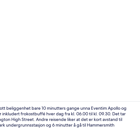
Eksteriør
ott beliggenhet bare 10 minutters gange unna Eventim Apollo og
nkludert frokostbuffé hver dag fra kl. 06.00 til kl. 09.30. Det tar
ton High Street. Andre reisende liker at det er kort avstand til
Resepsjon
t Park undergrunnsstasjon og 6 minutter å gå til Hammersmith