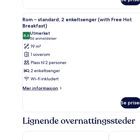
–
standard
(with
Åpne
Rom – standard, 2 enkeltsenger
Free
6
Rom – standard, 2 enkeltsenger (with Free Hot
alle
Hot
Breakfast)
Breakfast)
bildene
Utmerket
8,6
av
8,6 av 10
(56
56 anmeldelser
Rom
anmeldelser)
19 m²
–
1 soverom
standard,
Plass til 2 personer
2
2 enkeltsenger
enkeltsenger
Wi-fi inkludert
(with
Free
Mer
Mer informasjon
informasjon
Hot
om
Breakfast)
Se prise
Rom
–
standard,
Lignende overnattingssteder
2
enkeltsenger
(with
Premier Inn London Hammersmith - Talgarth Road
Novotel Lond
Free