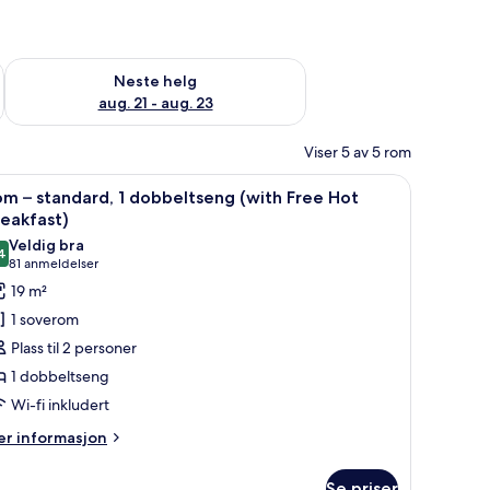
, aug. 14 - aug. 16
Sjekk tilgjengelighet for neste helg, aug. 21 - aug. 23
Neste helg
aug. 21 - aug. 23
Viser 5 av 5 rom
og strykejern/-brett
pne
Rom – standard, 1 dobbeltseng (with Free Hot 
7
m – standard, 1 dobbeltseng (with Free Hot
le
eakfast)
ildene
Veldig bra
4
v
8,4 av 10
(81
81 anmeldelser
om
anmeldelser)
19 m²
1 soverom
tandard,
Plass til 2 personer
1 dobbeltseng
obbeltseng
Wi-fi inkludert
with
ree
er
r informasjon
formasjon
ot
m
reakfast)
Se priser