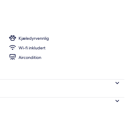
Kjæledyrvennlig
Wi-fi inkludert
Aircondition