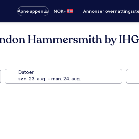
•
Åpne appen
NOK
Annonser overnattingsste
London Hammersmith by IHG
Datoer