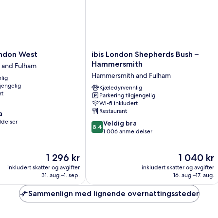
Breakfast)
ibis
ndon West
ibis London Shepherds Bush –
London
Hammersmith
 and Fulham
Shepherds
Hammersmith and Fulham
lig
Bush
gjengelig
–
Kjæledyrvennlig
rt
Parkering tilgjengelig
Hammersmith
Wi-fi inkludert
Hammersmith
Restaurant
a
and
ldelser
8.4
Fulham
Veldig bra
8,4
av
1 006 anmeldelser
10,
Veldig
Prisen
Prisen
1 296 kr
1 040 kr
bra,
er
er
1 006
inkludert skatter og avgifter
inkludert skatter og avgifter
1 296 kr
1 040 kr
anmeldelser
31. aug.–1. sep.
16. aug.–17. aug.
Sammenlign med lignende overnattingssteder