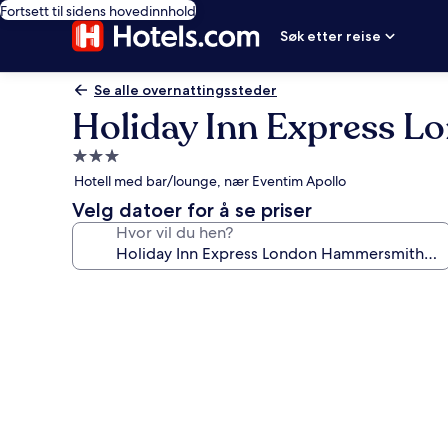
Fortsett til sidens hovedinnhold
Søk etter reise
Se alle overnattingssteder
Holiday Inn Express 
Overnattingssted
med
Hotell med bar/lounge, nær Eventim Apollo
3.0
Velg datoer for å se priser
stjerner
Hvor vil du hen?
Bildegalleri
av
Holiday
Inn
Express
London