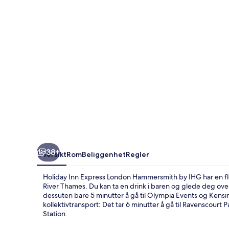
Hammersmith
by
IHG
38+
Oversikt
Rom
Beliggenhet
Regler
Holiday Inn Express London Hammersmith by IHG har en fl
River Thames. Du kan ta en drink i baren og glede deg over i
dessuten bare 5 minutter å gå til Olympia Events og Kensing
kollektivtransport: Det tar 6 minutter å gå til Ravenscour
Station.