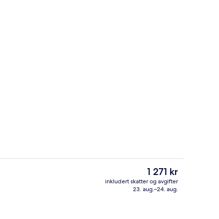
Eksteriør
Den
1 271 kr
nåværende
inkludert skatter og avgifter
prisen
23. aug.–24. aug.
Bar (på overnattingsstedet)
er
1 271 kr