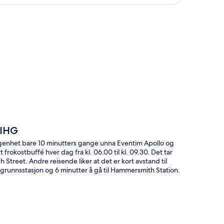
 IHG
genhet bare 10 minutters gange unna Eventim Apollo og
frokostbuffé hver dag fra kl. 06.00 til kl. 09.30. Det tar
Street. Andre reisende liker at det er kort avstand til
ergrunnsstasjon og 6 minutter å gå til Hammersmith Station.