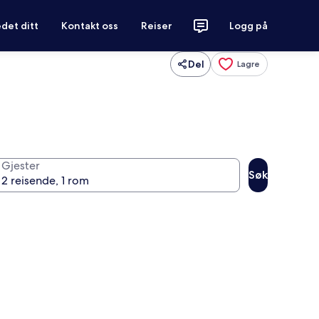
det ditt
Kontakt oss
Reiser
Logg på
Del
Lagre
Gjester
Søk