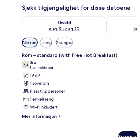
Sjekk tilgjengelighet for disse datoene
Sjekk tilgjengelighet for i kveld, aug. 9 - aug. 10
Sjekk tilgjeng
I kveld
aug. 9 - aug. 10
au
Tilgjengelige
Alle rom
1 seng
2 senger
filtre
Åpne
Rom – standard (with Free Hot 
for
6
Rom – standard (with Free Hot Breakfast)
alle
rom
Bra
bildene
7,4
7,4 av 10
(3
3 anmeldelser
av
anmeldelser)
19 m²
Rom
1 soverom
–
Plass til 2 personer
standard
1 enkeltseng
(with
Wi-fi inkludert
Free
Hot
Mer
Mer informasjon
Breakfast)
informasjon
om
Rom
Se prise