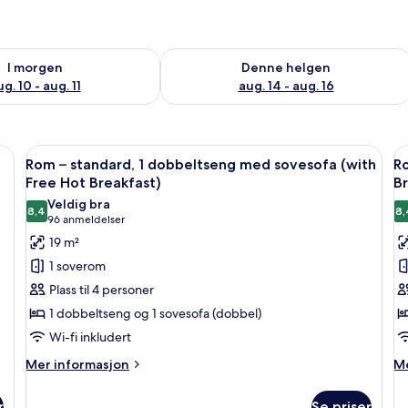
elighet for i morgen, aug. 10 - aug. 11
Sjekk tilgjengelighet for denne helgen
I morgen
Denne helgen
g. 10 - aug. 11
aug. 14 - aug. 16
Breakfast) | Skrivebord, skrivebord for bærbar PC og strykejern/-brett
Åpne
Skrivebord, skrivebord for bærbar PC 
Å
4
Rom – standard, 1 dobbeltseng med sovesofa (with
Ro
alle
al
Free Hot Breakfast)
Br
bildene
b
Veldig bra
8,4
8,
av
a
8,4 av 10
(96
96 anmeldelser
Rom
R
anmeldelser)
19 m²
–
–
1 soverom
standard,
s
Plass til 4 personer
1
1
1 dobbeltseng og 1 sovesofa (dobbel)
dobbeltseng
d
Wi-fi inkludert
med
(
sovesofa
F
Mer
M
Mer informasjon
Me
informasjon
in
(with
H
om
o
Free
B
r
Se priser