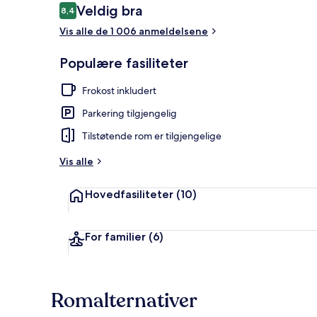
Anmeldelser
Veldig bra
8,4
8,4 av 10 –
Vis alle de 1 006 anmeldelsene
Eksteriør
Populære fasiliteter
Frokost inkludert
Parkering tilgjengelig
Tilstøtende rom er tilgjengelige
Vis alle
Hovedfasiliteter
(10)
For familier
(6)
Romalternativer