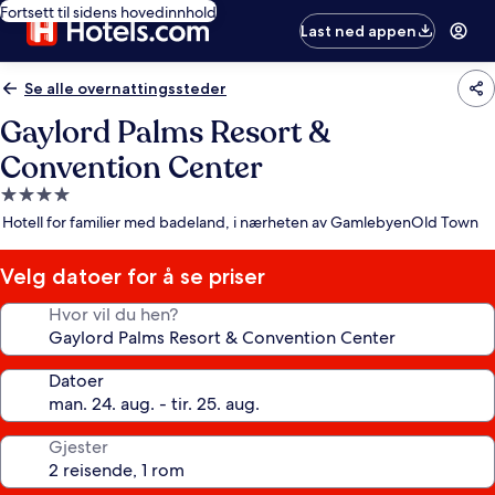
Fortsett til sidens hovedinnhold
Last ned appen
Se alle overnattingssteder
Gaylord Palms Resort &
Convention Center
Overnattingssted
med
Hotell for familier med badeland, i nærheten av GamlebyenOld Town
4.0
stjerner
Velg datoer for å se priser
Hvor vil du hen?
Datoer
Gjester