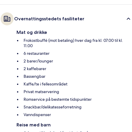
Overnattingsstedets fasiliteter
Mat og drikke
Frokostbuffé (mot betaling) hver dag fra kl. 07.00 til kl.
11.00
6 restauranter
2 barer/lounger
2 kaffebarer
Bassengbar
Kaffe/te i fellesområdet
Privat matservering
Romservice på bestemte tidspunkter
Snackbar/delikatesseforretning
Vanndispenser
Reise med barn