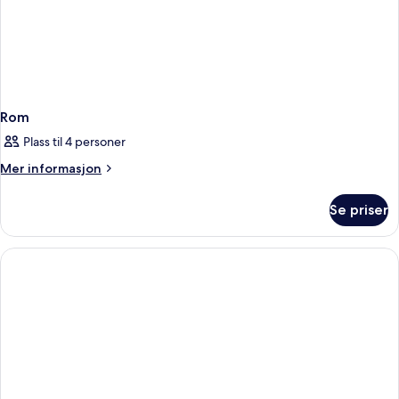
Shower)
Rom
Plass til 4 personer
Mer
Mer informasjon
informasjon
om
Se priser
Rom