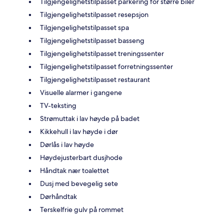
Tilgjengelighetstilpasset parkering for større biler
Tilgjengelighetstilpasset resepsjon
Tilgjengelighetstilpasset spa
Tilgjengelighetstilpasset basseng
Tilgjengelighetstilpasset treningssenter
Tilgjengelighetstilpasset forretningssenter
Tilgjengelighetstilpasset restaurant
Visuelle alarmer i gangene
TV-teksting
Strømuttak i lav høyde på badet
Kikkehull i lav høyde i dør
Dørlås i lav høyde
Høydejusterbart dusjhode
Håndtak nær toalettet
Dusj med bevegelig sete
Dørhåndtak
Terskelfrie gulv på rommet