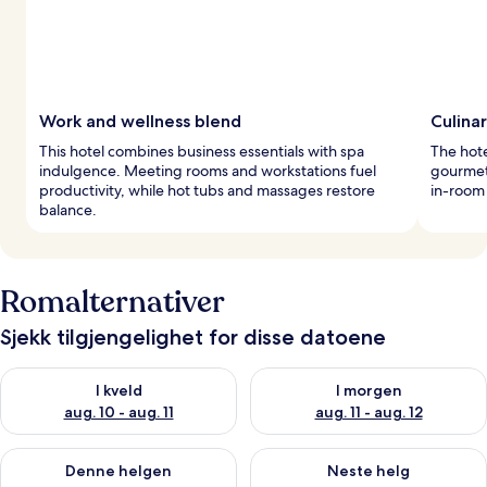
Work and wellness blend
Culina
This hotel combines business essentials with spa
The hote
indulgence. Meeting rooms and workstations fuel
gourmet 
productivity, while hot tubs and massages restore
in-room
balance.
Romalternativer
Sjekk tilgjengelighet for disse datoene
Sjekk tilgjengelighet for i kveld, aug. 10 - aug. 11
Sjekk tilgjengelighet for i morg
I kveld
I morgen
aug. 10 - aug. 11
aug. 11 - aug. 12
Sjekk tilgjengelighet for denne helgen, aug. 14 - aug. 16
Sjekk tilgjengelighet for neste
Denne helgen
Neste helg