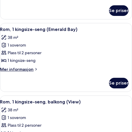
seng,
informasjon
balkong
om
Se priser
Rom,
(View)
1
kingsize-
Åpne
Allergitestet sengetøy, safe på romme
5
seng,
Rom, 1 kingsize-seng (Emerald Bay)
alle
balkong
38 m²
(View)
bildene
1 soverom
av
Rom,
Plass til 2 personer
1
1 kingsize-seng
kingsize-
Mer
Mer informasjon
seng
informasjon
(Emerald
om
Se priser
Rom,
Bay)
1
kingsize-
Åpne
Allergitestet sengetøy, safe på romme
4
seng
Rom, 1 kingsize-seng, balkong (View)
alle
(Emerald
38 m²
Bay)
bildene
1 soverom
av
Rom,
Plass til 2 personer