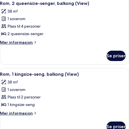
Åpne
4
seng
Rom, 2 queensize-senger, balkong (View)
alle
(View)
38 m²
bildene
1 soverom
av
Rom,
Plass til 4 personer
2
2 queensize-senger
queensize-
Mer
Mer informasjon
senger,
informasjon
balkong
om
Se priser
Rom,
(View)
2
queensize-
Åpne
Allergitestet sengetøy, safe på romme
4
senger,
Rom, 1 kingsize-seng, balkong (View)
alle
balkong
38 m²
(View)
bildene
1 soverom
av
Rom,
Plass til 2 personer
1
1 kingsize-seng
kingsize-
Mer
Mer informasjon
seng,
informasjon
balkong
om
Se priser
Rom,