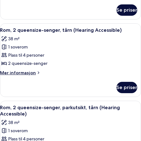
ikke-
informasjon
om
røyk,
Se priser
Rom,
balkong
2
(Mobility
queensize-
Åpne
Allergitestet sengetøy, safe på romme
5
Accessible,
senger,
Rom, 2 queensize-senger, tårn (Hearing Accessible)
alle
ikke-
Tub)
38 m²
røyk,
bildene
balkong
1 soverom
av
(Mobility
Rom,
Plass til 4 personer
Accessible,
2
Tub)
2 queensize-senger
queensize-
Mer
Mer informasjon
senger,
informasjon
tårn
om
Se priser
Rom,
(Hearing
2
Accessible)
queensize-
Åpne
Allergitestet sengetøy, safe på romme
4
senger,
Rom, 2 queensize-senger, parkutsikt, tårn (Hearing
alle
tårn
Accessible)
(Hearing
bildene
38 m²
Accessible)
av
1 soverom
Rom,
Plass til 4 personer
2