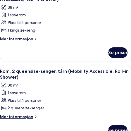
røyk,
bildene
in
38 m²
balkong
av
Shower)
(Mobility
1 soverom
Rom,
Accessible,
Plass til 2 personer
1
Roll-
in
kingsize-
1 kingsize-seng
Shower)
seng,
Mer
Mer informasjon
ikke-
informasjon
om
røyk,
Se priser
Rom,
balkong
1
(Mobility
kingsize-
Åpne
Allergitestet sengetøy, safe på romme
4
Accessible,
seng,
Rom, 2 queensize-senger, tårn (Mobility Accessible, Roll-in
alle
ikke-
Roll-
Shower)
røyk,
bildene
in
38 m²
balkong
av
Shower)
(Mobility
1 soverom
Rom,
Accessible,
Plass til 4 personer
2
Roll-
in
queensize-
2 queensize-senger
Shower)
senger,
Mer
Mer informasjon
tårn
informasjon
om
(Mobility
Se priser