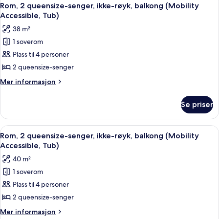
Åpne
4
senger,
Rom, 2 queensize-senger, ikke-røyk, balkong (Mobility
alle
tårn
Accessible, Tub)
(View)
bildene
38 m²
av
1 soverom
Rom,
Plass til 4 personer
2
queensize-
2 queensize-senger
senger,
Mer
Mer informasjon
ikke-
informasjon
om
røyk,
Se priser
Rom,
balkong
2
(Mobility
queensize-
Åpne
Allergitestet sengetøy, safe på romme
3
Accessible,
senger,
Rom, 2 queensize-senger, ikke-røyk, balkong (Mobility
alle
ikke-
Tub)
Accessible, Tub)
røyk,
bildene
40 m²
balkong
av
(Mobility
1 soverom
Rom,
Accessible,
Plass til 4 personer
2
Tub)
queensize-
2 queensize-senger
senger,
Mer
Mer informasjon