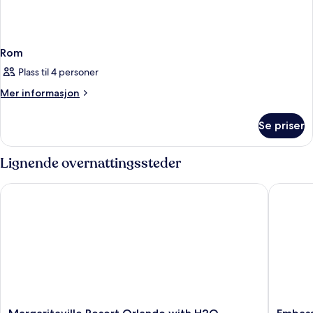
Rom
Plass til 4 personer
Mer
Mer informasjon
informasjon
om
Se priser
Rom
Lignende overnattingssteder
Margaritaville Resort Orlando with H2O Waterpark
Embassy 
Margaritaville
Embass