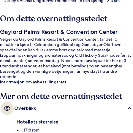
Disney's Animal Kingdom® Theme Park
- 8 min kjøring
- 8.3 km
Om dette overnattingsstedet
Gaylord Palms Resort & Convention Center
Velger du Gaylord Palms Resort & Convention Center, tar det 10
minutter å kjøre til Celebration golfklubb og GamlebyenOld Town. I
spaavdelingen kan du skjemme bort deg selv med massasje,
kroppsinnpakninger og aromaterapi, og Old Hickory Steakhouse (én av
6 restauranter) serverer middag. Noen andre høydepunkter her er 3
utendørsbassenger, et badeland (mot betaling) og en bassengbar.
Bassenget og den vennlige betjeningen får mye skryt fra andre
reisende.
Informasjon om avbestillingsrett
Mer om dette overnattingsstedet
Overblikk
Hotellets størrelse
1718 rom