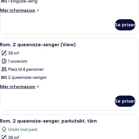
1
1 kingsize-seng
kingsize-
Mer
Mer informasjon
seng,
informasjon
balkong
om
Se priser
Rom,
(View)
1
kingsize-
Åpne
Allergitestet sengetøy, safe på romme
5
seng,
Rom, 2 queensize-senger (View)
alle
balkong
38 m²
(View)
bildene
1 soverom
av
Rom,
Plass til 4 personer
2
2 queensize-senger
queensize-
Mer
Mer informasjon
senger
informasjon
(View)
om
Se priser
Rom,
2
queensize-
Åpne
Allergitestet sengetøy, safe på romme
7
senger
Rom, 2 queensize-senger, parkutsikt, tårn
alle
(View)
Utsikt mot park
bildene
38 m²
av