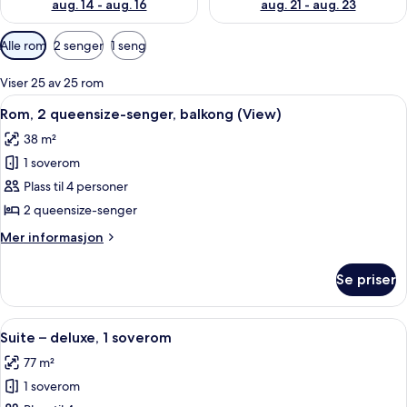
aug. 14 - aug. 16
aug. 21 - aug. 23
Tilgjengelige
Alle rom
2 senger
1 seng
filtre
for
Viser 25 av 25 rom
rom
Åpne
Allergitestet sengetøy, safe på romme
4
Rom, 2 queensize-senger, balkong (View)
alle
38 m²
bildene
1 soverom
av
Rom,
Plass til 4 personer
2
2 queensize-senger
queensize-
Mer
Mer informasjon
senger,
informasjon
balkong
om
Se priser
Rom,
(View)
2
queensize-
Åpne
Suite – deluxe, 1 soverom | Allergites
3
senger,
Suite – deluxe, 1 soverom
alle
balkong
77 m²
(View)
bildene
1 soverom
av