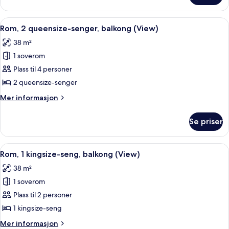
(View)
1
kingsize-
Åpne
Eksteriør
4
seng,
Rom, 2 queensize-senger, balkong (View)
alle
balkong
38 m²
(View)
bildene
1 soverom
av
Rom,
Plass til 4 personer
2
2 queensize-senger
queensize-
Mer
Mer informasjon
senger,
informasjon
balkong
om
Se priser
Rom,
(View)
2
queensize-
Åpne
Allergitestet sengetøy, safe på romme
4
senger,
Rom, 1 kingsize-seng, balkong (View)
alle
balkong
38 m²
(View)
bildene
1 soverom
av
Rom,
Plass til 2 personer
1
1 kingsize-seng
kingsize-
Mer
Mer informasjon