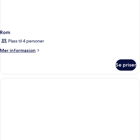
Rom
Plass til 4 personer
Mer
Mer informasjon
informasjon
om
Se priser
Rom