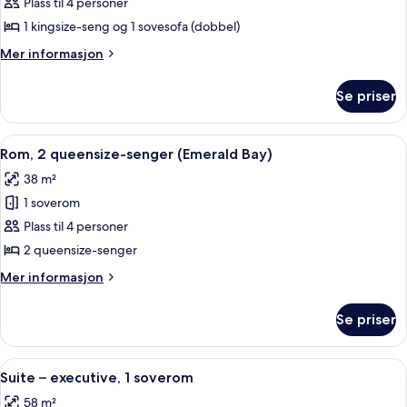
Suite
Plass til 4 personer
–
1 kingsize-seng og 1 sovesofa (dobbel)
deluxe,
Mer
Mer informasjon
1
informasjon
soverom
om
Se priser
Suite
–
deluxe,
Åpne
Allergitestet sengetøy, safe på romme
5
1
Rom, 2 queensize-senger (Emerald Bay)
alle
soverom
38 m²
bildene
1 soverom
av
Rom,
Plass til 4 personer
2
2 queensize-senger
queensize-
Mer
Mer informasjon
senger
informasjon
(Emerald
om
Se priser
Rom,
Bay)
2
queensize-
Åpne
Suite – executive, 1 soverom | Allergi
5
senger
Suite – executive, 1 soverom
alle
(Emerald
58 m²
Bay)