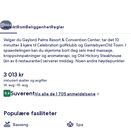
&
Convention
Center
rige
Neste
110+
Oversikt
Rom
Beliggenhet
Regler
Velger du Gaylord Palms Resort & Convention Center, tar det 10
minutter å kjøre til Celebration golfklubb og GamlebyenOld Town. I
spaavdelingen kan du skjemme bort deg selv med massasje,
kroppsinnpakninger og aromaterapi, og Old Hickory Steakhouse
(én av 6 restauranter) serverer middag. Noen andre høydepunkter
her er 3 utendørsbassenger, et badeland (mot betaling) og en
bassengbar. Bassenget og den vennlige betjeningen får mye skryt
Den
3 013 kr
fra andre reisende.
nåværende
inkludert skatter og avgifter
prisen
14. aug.–15. aug.
3 utendørsbassenger, bassengtelt (mot
er
Anmeldelser
Suverent
9,4
Vis alle de 1 705 anmeldelsene
3 013 kr
9,4 av 10 –
Populære fasiliteter
Basseng
Spa