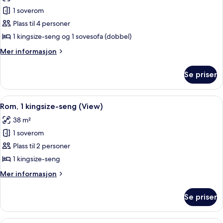
bildene
1 soverom
av
Suite
Plass til 4 personer
–
1 kingsize-seng og 1 sovesofa (dobbel)
executive,
Mer
Mer informasjon
1
informasjon
soverom
om
Se priser
Suite
–
executive,
Åpne
Allergitestet sengetøy, safe på romme
6
1
Rom, 1 kingsize-seng (View)
alle
soverom
38 m²
bildene
1 soverom
av
Rom,
Plass til 2 personer
1
1 kingsize-seng
kingsize-
Mer
Mer informasjon
seng
informasjon
(View)
om
Se priser
Rom,
1
kingsize-
Allergitestet sengetøy, safe på romme