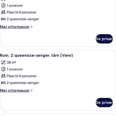
Rom,
1 soverom
2
Plass til 4 personer
queensize-
2 queensize-senger
senger,
Mer
Mer informasjon
parkutsikt,
informasjon
tårn
om
Se priser
Rom,
2
queensize-
Åpne
Allergitestet sengetøy, safe på romme
8
senger,
Rom, 2 queensize-senger, tårn (View)
alle
parkutsikt,
38 m²
tårn
bildene
1 soverom
av
Rom,
Plass til 4 personer
2
2 queensize-senger
queensize-
Mer
Mer informasjon
senger,
informasjon
tårn
om
Se priser
Rom,
(View)
2
queensize-
Allergitestet sengetøy, safe på romme