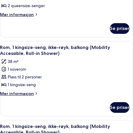
queensize-
2 queensize-senger
senger,
Mer
Mer informasjon
parkutsikt,
informasjon
om
tårn
Se priser
Rom,
(Hearing
2
Accessible)
queensize-
Åpne
Allergitestet sengetøy, safe på romme
3
senger,
Rom, 1 kingsize-seng, ikke-røyk, balkong (Mobility
alle
parkutsikt,
Accessible, Roll-in Shower)
tårn
bildene
38 m²
(Hearing
av
Accessible)
1 soverom
Rom,
Plass til 2 personer
1
kingsize-
1 kingsize-seng
seng,
Mer
Mer informasjon
ikke-
informasjon
om
røyk,
Se priser
Rom,
balkong
1
(Mobility
kingsize-
Åpne
Allergitestet sengetøy, safe på romme
3
Accessible,
seng,
Rom, 1 kingsize-seng, ikke-røyk, balkong (Mobility
alle
ikke-
Roll-
Accessible, Roll-in Shower)