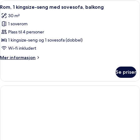
soverom,
Åpne
Rom, 1 kingsize-seng med sovesofa, ba
6
balkong
Rom, 1 kingsize-seng med sovesofa, balkong
alle
(Full
30 m²
Kitchen)
bildene
1 soverom
av
Rom,
Plass til 4 personer
1
1 kingsize-seng og 1 sovesofa (dobbel)
kingsize-
Wi-fi inkludert
seng
Mer
Mer informasjon
med
informasjon
sovesofa,
om
Se priser
Rom,
balkong
1
kingsize-
seng
med
sovesofa,
balkong