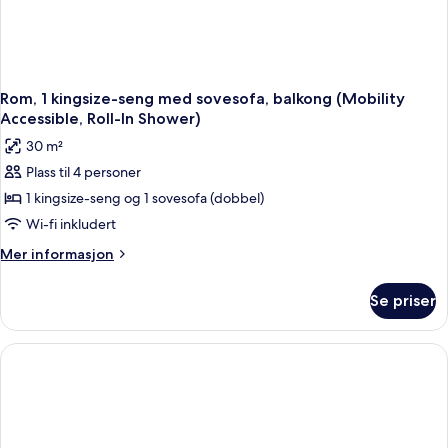
Rom, 1 kingsize-seng med sovesofa, balkong (Mobility
Accessible, Roll-In Shower)
30 m²
Plass til 4 personer
1 kingsize-seng og 1 sovesofa (dobbel)
Wi-fi inkludert
Mer
Mer informasjon
informasjon
om
Se priser
Rom,
1
kingsize-
seng
med
sovesofa,
balkong
(Mobility