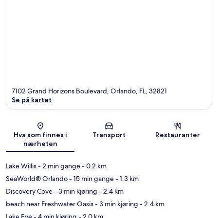
7102 Grand Horizons Boulevard, Orlando, FL, 32821
Se på kartet
Kart
Hva som finnes i
Transport
Restauranter
nærheten
Lake Willis
- 2 min gange
- 0.2 km
SeaWorld® Orlando
- 15 min gange
- 1.3 km
Discovery Cove
- 3 min kjøring
- 2.4 km
beach near Freshwater Oasis
- 3 min kjøring
- 2.4 km
Lake Eve
- 4 min kjøring
- 2.0 km