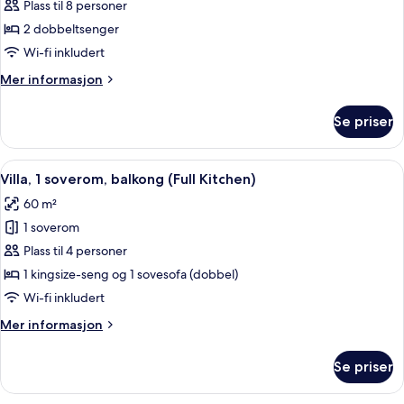
Plass til 8 personer
2 dobbeltsenger
Wi-fi inkludert
Mer
Mer informasjon
informasjon
om
Se priser
Villa,
2
soverom,
Åpne
Villa, 1 soverom, balkong (Full Kitchen
11
balkong
Villa, 1 soverom, balkong (Full Kitchen)
alle
(Full
60 m²
Kitchen)
bildene
1 soverom
av
Villa,
Plass til 4 personer
1
1 kingsize-seng og 1 sovesofa (dobbel)
soverom,
Wi-fi inkludert
balkong
Mer
Mer informasjon
(Full
informasjon
Kitchen)
om
Se priser
Villa,
1