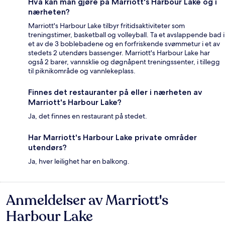
Hva kan man gjøre på Marriott's Harbour Lake og i
nærheten?
Marriott's Harbour Lake tilbyr fritidsaktiviteter som
treningstimer, basketball og volleyball. Ta et avslappende bad i
et av de 3 boblebadene og en forfriskende svømmetur i et av
stedets 2 utendørs bassenger. Marriott's Harbour Lake har
også 2 barer, vannsklie og døgnåpent treningssenter, i tillegg
til piknikområde og vannlekeplass.
Finnes det restauranter på eller i nærheten av
Marriott's Harbour Lake?
Ja, det finnes en restaurant på stedet.
Har Marriott's Harbour Lake private områder
utendørs?
Ja, hver leilighet har en balkong.
Anmeldelser av Marriott's
Anmeldelser
Harbour Lake