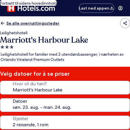
Fortsett til sidens hovedinnhold
Last ned appen
Se alle overnattingssteder
Leilighetshotell
Marriott's Harbour Lake
Overnattingssted
med
Leilighetshotell for familier med 2 utendørsbassenger, i nærheten av
3.0
Orlando Vineland Premium Outlets
stjerner
Velg datoer for å se priser
Hvor vil du hen?
Datoer
Gjester