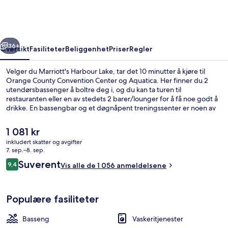
rige
Neste
36+
Oversikt
Fasiliteter
Beliggenhet
Priser
Regler
Velger du Marriott's Harbour Lake, tar det 10 minutter å kjøre til
Orange County Convention Center og Aquatica. Her finner du 2
utendørsbassenger å boltre deg i, og du kan ta turen til
restauranten eller en av stedets 2 barer/lounger for å få noe godt å
drikke. En bassengbar og et døgnåpent treningssenter er noen av
høydepunktene her, og leilighetene byr på blant annet sovesofa og
mikrobølgeovn. Bassenget og den vennlige betjeningen får mye
Den
1 081 kr
skryt fra andre reisende.
nåværende
inkludert skatter og avgifter
prisen
7. sep.–8. sep.
Eksteriør
er
Anmeldelser
Suverent
9,4
Vis alle de 1 056 anmeldelsene
1 081 kr
9,4 av 10 –
Populære fasiliteter
Basseng
Vaskeritjenester