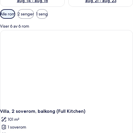
aug. 14 - aug. 16
aug. 21 - aug. 23
Tilgjengelige
Alle rom
2 senger
1 seng
filtre
for
Viser 6 av 6 rom
rom
Villa, 2 soverom, balkong (Full Kitchen)
101 m²
1 soverom