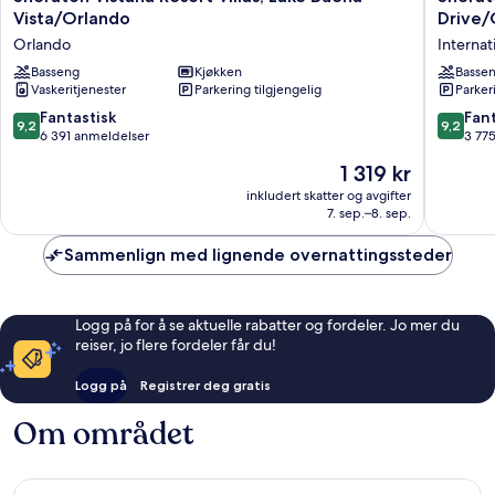
Vistana
Vistana
Vista/Orlando
Drive/
Resort
Villages
Orlando
Internat
Villas,
Resort
Lake
Basseng
Kjøkken
Villas,
Basse
Vaskeritjenester
Parkering tilgjengelig
Parker
Buena
I-
Vista/Orlando
Drive/O
9.2
9.2
Fantastisk
Fant
9,2
9,2
Orlando
Internat
av
av
6 391 anmeldelser
3 77
Drive
10,
10,
Prisen
1 319 kr
District
Fantastisk,
Fantasti
er
6 391
3 775
inkludert skatter og avgifter
1 319 kr
7. sep.–8. sep.
anmeldelser
anmelde
Sammenlign med lignende overnattingssteder
Logg på for å se aktuelle rabatter og fordeler. Jo mer du
reiser, jo flere fordeler får du!
Logg på
Registrer deg gratis
Om området