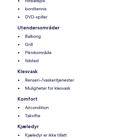
fotballspill
bordtennis
DVD-spiller
Utendørsområder
Balkong
Grill
Piknikområde
Ildsted
Klesvask
Renseri-/vaskeritjenester
Muligheter for klesvask
Komfort
Aircondition
Takvifte
Kjæledyr
Kjæledyr er ikke tillatt