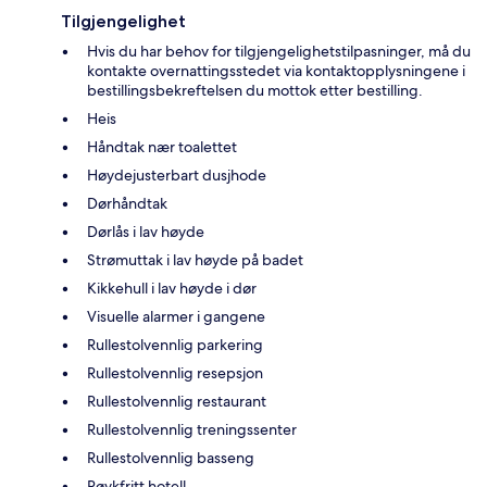
Tilgjengelighet
Hvis du har behov for tilgjengelighetstilpasninger, må du
kontakte overnattingsstedet via kontaktopplysningene i
bestillingsbekreftelsen du mottok etter bestilling.
Heis
Håndtak nær toalettet
Høydejusterbart dusjhode
Dørhåndtak
Dørlås i lav høyde
Strømuttak i lav høyde på badet
Kikkehull i lav høyde i dør
Visuelle alarmer i gangene
Rullestolvennlig parkering
Rullestolvennlig resepsjon
Rullestolvennlig restaurant
Rullestolvennlig treningssenter
Rullestolvennlig basseng
Røykfritt hotell