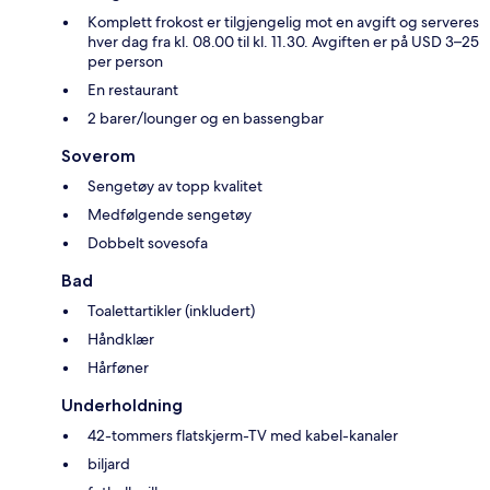
Komplett frokost er tilgjengelig mot en avgift og serveres
hver dag fra kl. 08.00 til kl. 11.30. Avgiften er på USD 3–25
per person
En restaurant
2 barer/lounger og en bassengbar
Soverom
Sengetøy av topp kvalitet
Medfølgende sengetøy
Dobbelt sovesofa
Bad
Toalettartikler (inkludert)
Håndklær
Hårføner
Underholdning
42-tommers flatskjerm-TV med kabel-kanaler
biljard