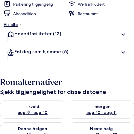
Parkering tilgjengelig
Wi-fi inkludert
Aircondition
Restaurant
Vis alle
Hovedfasiliteter
(12)
Føl deg som hjemme
(6)
Romalternativer
Sjekk tilgjengelighet for disse datoene
Sjekk tilgjengelighet for i kveld, aug. 9 - aug. 10
Sjekk tilgjengelighet for i mor
I kveld
I morgen
aug. 9 - aug. 10
aug. 10 - aug. 11
Sjekk tilgjengelighet for denne helgen, aug. 14 - aug. 16
Sjekk tilgjengelighet for neste
Denne helgen
Neste helg