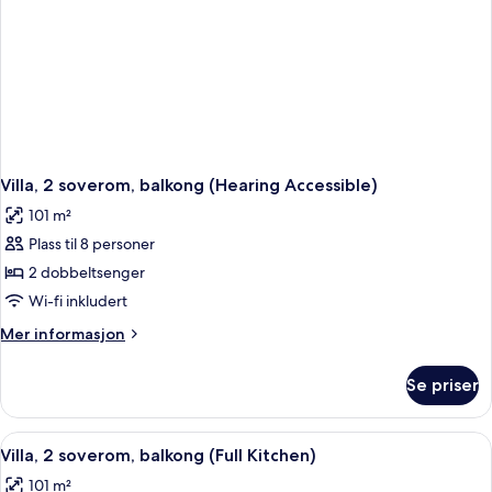
Accessible,
Roll-
In
Shower)
Villa, 2 soverom, balkong (Hearing Accessible)
101 m²
Plass til 8 personer
2 dobbeltsenger
Wi-fi inkludert
Mer
Mer informasjon
informasjon
om
Se priser
Villa,
2
soverom,
Åpne
Villa, 2 soverom, balkong (Full Kitchen
13
balkong
Villa, 2 soverom, balkong (Full Kitchen)
alle
(Hearing
101 m²
Accessible)