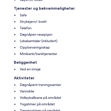
Tjenester og bekvemmeligheter
Safe
Strykejern/-brett
Telefon
Døgnåpen resepsjon
Lokalsamtaler (inkludert)
Oppbevaringsskap
Minibank/banktjenester
Beliggenhet
Ved en innsjø
Aktiviteter
Døgnåpent treningssenter
Vannsklie
Volleyballbane på området
Yogatimer på området
Treningstimer på området