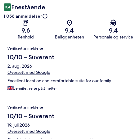
Enestående
9,4
1 056 anmeldelser
9,6
9,4
9,4
Renhold
Beliggenheten
Personale og service
Anmeldelser
Verifisert anmeldelse
10/10 – Suverent
2. aug. 2026
Oversett med Google
Excellent location and comfortable suite for our family.
Jennifer, reise på 2 netter
Verifisert anmeldelse
10/10 – Suverent
19. juli 2026
Oversett med Google