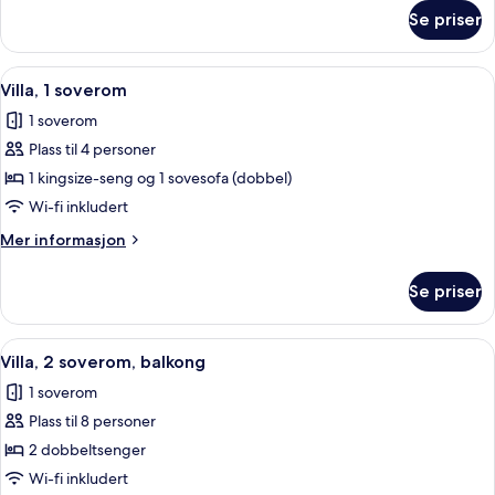
om
Se priser
Villa,
2
soverom,
Åpne
Flatskjerm-TV, DVD-spiller, bordtennis
3
balkong
Villa, 1 soverom
alle
1 soverom
bildene
Plass til 4 personer
av
Villa,
1 kingsize-seng og 1 sovesofa (dobbel)
1
Wi-fi inkludert
soverom
Mer
Mer informasjon
informasjon
om
Se priser
Villa,
1
soverom
Åpne
Flatskjerm-TV, DVD-spiller, bordtennis
5
Villa, 2 soverom, balkong
alle
1 soverom
bildene
Plass til 8 personer
av
Villa,
2 dobbeltsenger
2
Wi-fi inkludert