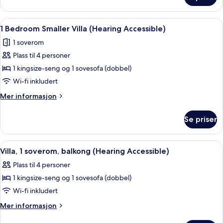
2
soverom,
Åpne
Flatskjerm-TV, DVD-spiller, bordtennis
5
balkong
1 Bedroom Smaller Villa (Hearing Accessible)
alle
1 soverom
bildene
Plass til 4 personer
av
1
1 kingsize-seng og 1 sovesofa (dobbel)
Bedroom
Wi-fi inkludert
Smaller
Mer
Mer informasjon
Villa
informasjon
(Hearing
om
Se priser
1
Accessible)
Bedroom
Smaller
Åpne
Flatskjerm-TV, DVD-spiller, bordtennis
9
Villa
Villa, 1 soverom, balkong (Hearing Accessible)
alle
(Hearing
Plass til 4 personer
Accessible)
bildene
1 kingsize-seng og 1 sovesofa (dobbel)
av
Villa,
Wi-fi inkludert
1
Mer
Mer informasjon
soverom,
informasjon
om