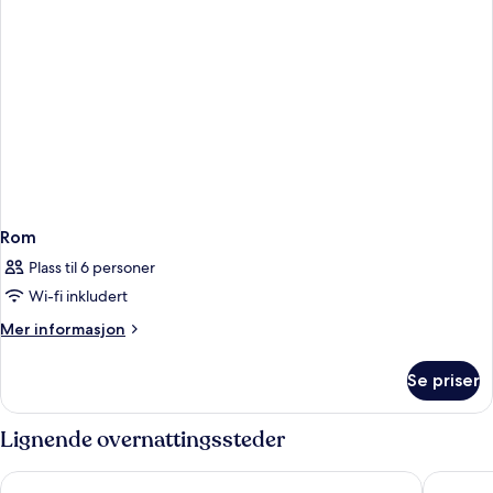
Rom
Plass til 6 personer
Wi-fi inkludert
Mer
Mer informasjon
informasjon
om
Se priser
Rom
Lignende overnattingssteder
Sheraton Vistana Resort Villas, Lake Buena Vista/Orlando
Marriott