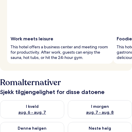
Work meets leisure
Foodie
This hotel offers a business center and meeting room
This hot
for productivity. After work, guests can enjoy the
gastrono
sauna, hot tubs, or hit the 24-hour gym.
deliciou
Romalternativer
Sjekk tilgjengelighet for disse datoene
Sjekk tilgjengelighet for i kveld, aug. 6 - aug. 7
Sjekk tilgjengelighet for i mor
I kveld
I morgen
aug. 6 - aug. 7
aug. 7 - aug. 8
Sjekk tilgjengelighet for denne helgen, aug. 7 - aug. 9
Sjekk tilgjengelighet for neste 
Denne helgen
Neste helg