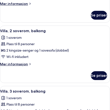
soverom,
Mer
Mer informasjon
balkong
informasjon
om
Se priser
Villa,
2
soverom,
Åpne
Flatskjerm-TV, DVD-spiller, bordtennis
7
balkong
Villa, 2 soverom, balkong
alle
1 soverom
bildene
Plass til 8 personer
av
Villa,
2 kingsize-senger og 1 sovesofa (dobbel)
2
Wi-fi inkludert
soverom,
Mer
Mer informasjon
balkong
informasjon
om
Se priser
Villa,
2
soverom,
Åpne
Sengetøy i egyptisk bomull og sengetø
7
balkong
Villa, 3 soverom, balkong
alle
1 soverom
bildene
Plass til 8 personer
av