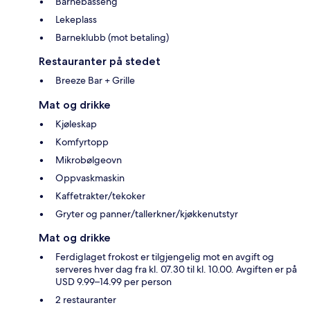
Barnebasseng
Lekeplass
Barneklubb (mot betaling)
Restauranter på stedet
Breeze Bar + Grille
Mat og drikke
Kjøleskap
Komfyrtopp
Mikrobølgeovn
Oppvaskmaskin
Kaffetrakter/tekoker
Gryter og panner/tallerkner/kjøkkenutstyr
Mat og drikke
Ferdiglaget frokost er tilgjengelig mot en avgift og
serveres hver dag fra kl. 07.30 til kl. 10.00. Avgiften er på
USD 9.99–14.99 per person
2 restauranter