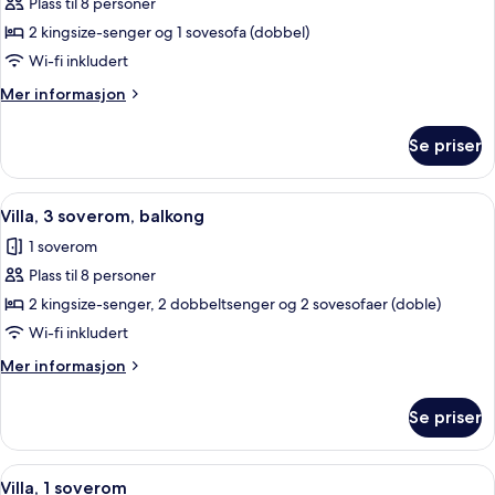
Plass til 8 personer
Villa,
Shower)
2 kingsize-senger og 1 sovesofa (dobbel)
2
soverom,
Wi-fi inkludert
balkong
Mer
Mer informasjon
(Mobility
informasjon
om
Accessible,
Se priser
Villa,
Transfer
2
Shower)
soverom,
Åpne
Flatskjerm-TV, DVD-spiller, bordtennis
5
balkong
Villa, 3 soverom, balkong
alle
(Mobility
1 soverom
Accessible,
bildene
Transfer
Plass til 8 personer
av
Shower)
Villa,
2 kingsize-senger, 2 dobbeltsenger og 2 sovesofaer (doble)
3
Wi-fi inkludert
soverom,
Mer
Mer informasjon
balkong
informasjon
om
Se priser
Villa,
3
soverom,
Åpne
Flatskjerm-TV, DVD-spiller, bordtennis
2
balkong
Villa, 1 soverom