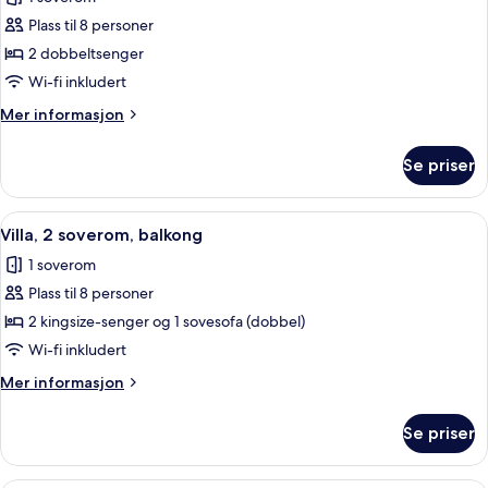
balkong
bildene
Plass til 8 personer
av
Villa,
2 dobbeltsenger
2
Wi-fi inkludert
soverom,
Mer
Mer informasjon
balkong
informasjon
om
Se priser
Villa,
2
soverom,
Åpne
Flatskjerm-TV, DVD-spiller, bordtennis
13
balkong
Villa, 2 soverom, balkong
alle
1 soverom
bildene
Plass til 8 personer
av
Villa,
2 kingsize-senger og 1 sovesofa (dobbel)
2
Wi-fi inkludert
soverom,
Mer
Mer informasjon
balkong
informasjon
om
Se priser
Villa,
2
soverom,
Flatskjerm-TV, DVD-spiller, bordtennis