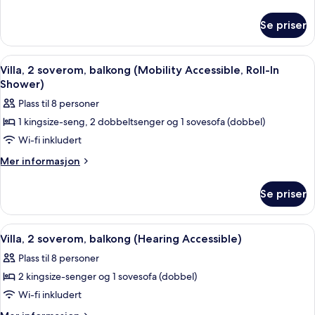
soverom,
informasjon
om
balkong
Se priser
Villa,
(Hearing
2
Accessible)
soverom,
Åpne
Sengetøy i egyptisk bomull og sengetø
11
balkong
Villa, 2 soverom, balkong (Mobility Accessible, Roll-In
alle
(Hearing
Shower)
Accessible)
bildene
Plass til 8 personer
av
1 kingsize-seng, 2 dobbeltsenger og 1 sovesofa (dobbel)
Villa,
Wi-fi inkludert
2
soverom,
Mer
Mer informasjon
informasjon
balkong
om
(Mobility
Se priser
Villa,
Accessible,
2
Roll-
soverom,
Åpne
Flatskjerm-TV, DVD-spiller, bordtennis
12
balkong
In
Villa, 2 soverom, balkong (Hearing Accessible)
alle
(Mobility
Shower)
Plass til 8 personer
Accessible,
bildene
Roll-
2 kingsize-senger og 1 sovesofa (dobbel)
av
In
Villa,
Wi-fi inkludert
Shower)
2
Mer