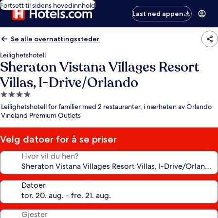
Fortsett til sidens hovedinnhold
Last ned appen
Se alle overnattingssteder
Leilighetshotell
Sheraton Vistana Villages Resort
Villas, I-Drive/Orlando
Overnattingssted
med
Leilighetshotell for familier med 2 restauranter, i nærheten av Orlando
4.0
Vineland Premium Outlets
stjerner
Velg datoer for å se priser
Hvor vil du hen?
Datoer
Gjester