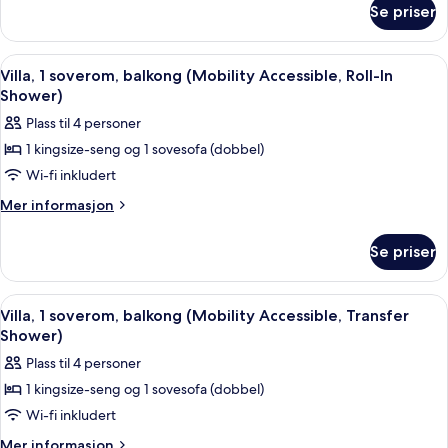
balkong
Se priser
Villa,
(Hearing
1
Accessible)
soverom,
Åpne
Flatskjerm-TV, DVD-spiller, bordtennis
7
balkong
Villa, 1 soverom, balkong (Mobility Accessible, Roll-In
alle
(Hearing
Shower)
Accessible)
bildene
Plass til 4 personer
av
1 kingsize-seng og 1 sovesofa (dobbel)
Villa,
Wi-fi inkludert
1
soverom,
Mer
Mer informasjon
informasjon
balkong
om
(Mobility
Se priser
Villa,
Accessible,
1
Roll-
soverom,
Åpne
Flatskjerm-TV, DVD-spiller, bordtennis
8
balkong
In
Villa, 1 soverom, balkong (Mobility Accessible, Transfer
alle
(Mobility
Shower)
Shower)
Accessible,
bildene
Plass til 4 personer
Roll-
av
In
1 kingsize-seng og 1 sovesofa (dobbel)
Villa,
Shower)
Wi-fi inkludert
1
soverom,
Mer
Mer informasjon