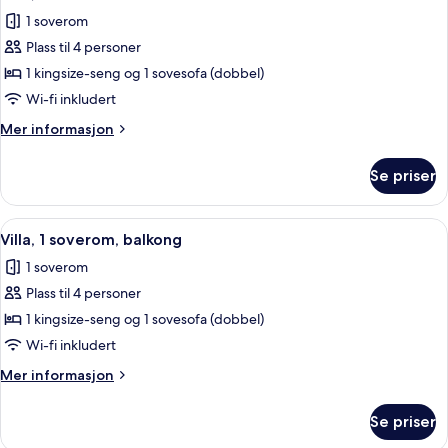
alle
1 soverom
bildene
Plass til 4 personer
av
Villa,
1 kingsize-seng og 1 sovesofa (dobbel)
1
Wi-fi inkludert
soverom
Mer
Mer informasjon
informasjon
om
Se priser
Villa,
1
soverom
Åpne
Flatskjerm-TV, DVD-spiller, bordtennis
5
Villa, 1 soverom, balkong
alle
1 soverom
bildene
Plass til 4 personer
av
Villa,
1 kingsize-seng og 1 sovesofa (dobbel)
1
Wi-fi inkludert
soverom,
Mer
Mer informasjon
balkong
informasjon
om
Se priser
Villa,
1