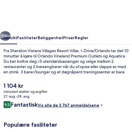
Villages
Resort
Villas,
I-
rige
Neste
Drive/Orlando
81+
Oversikt
Fasiliteter
Beliggenhet
Priser
Regler
Fra Sheraton Vistana Villages Resort Villas, I-Drive/Orlando tar det 10
minutter å kjøre til Orlando Vineland Premium Outlets og Aquatica.
Du kan boltre deg i 5 utendørsbassenger og velge mellom 2
restauranter og 2 bassengbarer når du vil spise eller slappe av med
en drink. 3 barer/lounger og et døgnåpent treningssenter er bare
noen av høydepunktene her, og leilighetene kan friste med
fasiliteter som senger med overmadrass og sengetøy i egyptisk
Den
1 104 kr
bomull. Bassenget og den vennlige betjeningen får mye skryt fra
nåværende
inkludert skatter og avgifter
andre reisende.
prisen
27. aug.–28. aug.
5 utendørsbassenger, bassengtelt (ink
er
Anmeldelser
Fantastisk
9,2
Vis alle de 3 767 anmeldelsene
1 104 kr
9,2 av 10 –
Populære fasiliteter