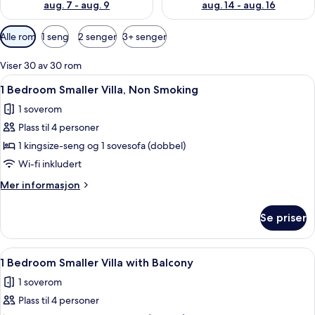
aug. 7 - aug. 9
aug. 14 - aug. 16
Tilgjengelige
Alle rom
1 seng
2 senger
3+ senger
filtre
for
Viser 30 av 30 rom
rom
Åpne
Flatskjerm-TV, DVD-spiller, bordtennis
7
1 Bedroom Smaller Villa, Non Smoking
alle
1 soverom
bildene
Plass til 4 personer
av
1
1 kingsize-seng og 1 sovesofa (dobbel)
Bedroom
Wi-fi inkludert
Smaller
Mer
Mer informasjon
Villa,
informasjon
Non
om
Se priser
1
Smoking
Bedroom
Smaller
Åpne
1 Bedroom Smaller Villa with Balcony 
3
Villa,
1 Bedroom Smaller Villa with Balcony
alle
Non
1 soverom
Smoking
bildene
Plass til 4 personer
av