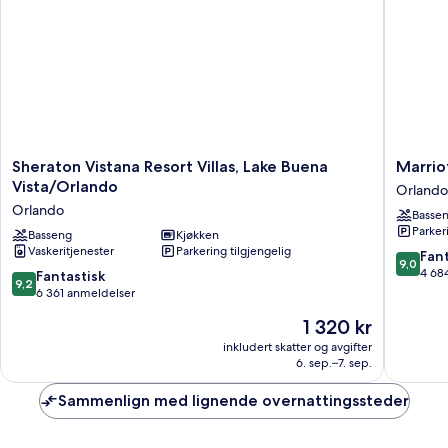
Sheraton
Marriott
Sheraton Vistana Resort Villas, Lake Buena
Marrio
Vistana
Grande
Vista/Orlando
Orlando
Resort
Vista
Orlando
Basse
Villas,
Orlando
Parker
Lake
Basseng
Kjøkken
Vaskeritjenester
Parkering tilgjengelig
Buena
9.0
Fant
9,0
Vista/Orlando
av
4 68
9.2
Fantastisk
9,2
Orlando
10,
av
6 361 anmeldelser
Fantasti
10,
Prisen
1 320 kr
4 684
Fantastisk,
er
anmelde
6 361
inkludert skatter og avgifter
1 320 kr
6. sep.–7. sep.
anmeldelser
Sammenlign med lignende overnattingssteder