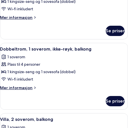
1
1 kingsize-seng og 1 sovesofa (dobbel)
Bedroom
Wi-fi inkludert
Smaller
Mer
Mer informasjon
Villa
informasjon
with
om
Se priser
1
Balcony
Bedroom
Smaller
Åpne
Flatskjerm-TV, DVD-spiller, bordtennis
9
Villa
Dobbeltrom, 1 soverom, ikke-røyk, balkong
alle
with
1 soverom
Balcony
bildene
Plass til 4 personer
av
Dobbeltrom,
1 kingsize-seng og 1 sovesofa (dobbel)
1
Wi-fi inkludert
soverom,
Mer
Mer informasjon
ikke-
informasjon
røyk,
om
Se priser
Dobbeltrom,
balkong
1
soverom,
Åpne
Flatskjerm-TV, DVD-spiller, bordtennis
11
ikke-
Villa, 2 soverom, balkong
alle
røyk,
1 soverom