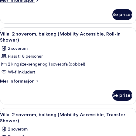
Mer informasjon
soverom,
informasjon
om
balkong
Se priser
Villa,
(Hearing
2
Accessible)
soverom,
Åpne
Flatskjerm-TV, DVD-spiller, bordtennis
12
balkong
Villa, 2 soverom, balkong (Mobility Accessible, Roll-In
alle
(Hearing
Shower)
Accessible)
bildene
2 soverom
av
Plass til 8 personer
Villa,
2 kingsize-senger og 1 sovesofa (dobbel)
2
soverom,
Wi-fi inkludert
balkong
Mer
Mer informasjon
(Mobility
informasjon
om
Accessible,
Se priser
Villa,
Roll-
2
In
soverom,
Åpne
Flatskjerm-TV, DVD-spiller, bordtennis
12
Shower)
balkong
Villa, 2 soverom, balkong (Mobility Accessible, Transfer
alle
(Mobility
Shower)
Accessible,
bildene
2 soverom
Roll-
av
In