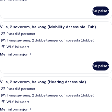
informasjon
balkong
om
(Mobility
Se priser
Villa,
Accessible,
1
Transfer
soverom,
Åpne
Sengetøy i egyptisk bomull og sengetø
11
balkong
Shower)
Villa, 2 soverom, balkong (Mobility Accessible, Tub)
alle
(Mobility
Plass til 8 personer
Accessible,
bildene
Transfer
1 kingsize-seng, 2 dobbeltsenger og 1 sovesofa (dobbel)
av
Shower)
Villa,
Wi-fi inkludert
2
Mer
Mer informasjon
soverom,
informasjon
om
balkong
Se priser
Villa,
(Mobility
2
Accessible,
soverom,
Åpne
Sengetøy i egyptisk bomull og sengetø
13
Tub)
balkong
Villa, 2 soverom, balkong (Hearing Accessible)
alle
(Mobility
Plass til 8 personer
Accessible,
bildene
Tub)
1 kingsize-seng, 2 dobbeltsenger og 1 sovesofa (dobbel)
av
Villa,
Wi-fi inkludert
2
Mer
Mer informasjon