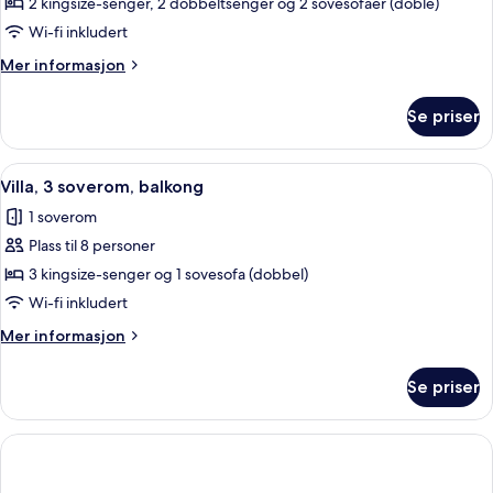
Villa,
2 kingsize-senger, 2 dobbeltsenger og 2 sovesofaer (doble)
3
Wi-fi inkludert
soverom,
Mer
Mer informasjon
balkong
informasjon
om
Se priser
Villa,
3
soverom,
Åpne
Flatskjerm-TV, DVD-spiller, bordtennis
6
balkong
Villa, 3 soverom, balkong
alle
1 soverom
bildene
Plass til 8 personer
av
Villa,
3 kingsize-senger og 1 sovesofa (dobbel)
3
Wi-fi inkludert
soverom,
Mer
Mer informasjon
balkong
informasjon
om
Se priser
Villa,
3
soverom,
balkong