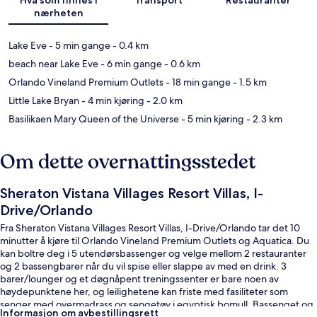
nærheten
Lake Eve
- 5 min gange
- 0.4 km
beach near Lake Eve
- 6 min gange
- 0.6 km
Orlando Vineland Premium Outlets
- 18 min gange
- 1.5 km
Little Lake Bryan
- 4 min kjøring
- 2.0 km
Basilikaen Mary Queen of the Universe
- 5 min kjøring
- 2.3 km
Om dette overnattingsstedet
Sheraton Vistana Villages Resort Villas, I-
Drive/Orlando
Fra Sheraton Vistana Villages Resort Villas, I-Drive/Orlando tar det 10
minutter å kjøre til Orlando Vineland Premium Outlets og Aquatica. Du
kan boltre deg i 5 utendørsbassenger og velge mellom 2 restauranter
og 2 bassengbarer når du vil spise eller slappe av med en drink. 3
barer/lounger og et døgnåpent treningssenter er bare noen av
høydepunktene her, og leilighetene kan friste med fasiliteter som
senger med overmadrass og sengetøy i egyptisk bomull. Bassenget og
Informasjon om avbestillingsrett
den vennlige betjeningen får mye skryt fra andre reisende.