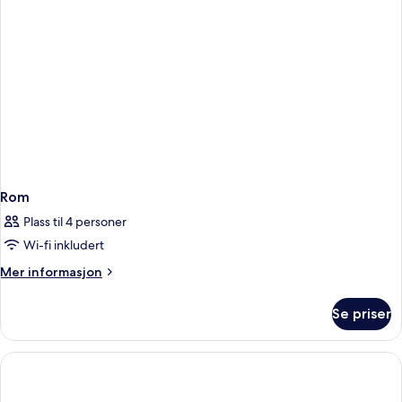
Rom
Plass til 4 personer
Wi-fi inkludert
Mer
Mer informasjon
informasjon
om
Se priser
Rom