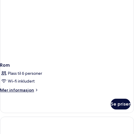
Rom
Plass til 6 personer
Wi-fi inkludert
Mer
Mer informasjon
informasjon
om
Se priser
Rom