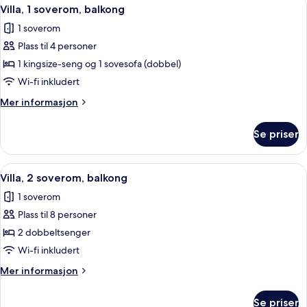
Åpne
7
balkong
Villa, 1 soverom, balkong
alle
1 soverom
bildene
Plass til 4 personer
av
Villa,
1 kingsize-seng og 1 sovesofa (dobbel)
1
Wi-fi inkludert
soverom,
Mer
Mer informasjon
balkong
informasjon
om
Se priser
Villa,
1
soverom,
Åpne
Flatskjerm-TV, DVD-spiller, bordtennis
5
balkong
Villa, 2 soverom, balkong
alle
1 soverom
bildene
Plass til 8 personer
av
Villa,
2 dobbeltsenger
2
Wi-fi inkludert
soverom,
Mer
Mer informasjon
balkong
informasjon
om
Se priser
Villa,