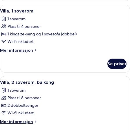
soverom,
Åpne
Flatskjerm-TV, DVD-spiller, bordtennis
3
balkong
Villa, 1 soverom
alle
1 soverom
bildene
Plass til 4 personer
av
Villa,
1 kingsize-seng og 1 sovesofa (dobbel)
1
Wi-fi inkludert
soverom
Mer
Mer informasjon
informasjon
om
Se priser
Villa,
1
soverom
Åpne
Sengetøy i egyptisk bomull og sengetø
4
Villa, 2 soverom, balkong
alle
1 soverom
bildene
Plass til 8 personer
av
Villa,
2 dobbeltsenger
2
Wi-fi inkludert
soverom,
Mer
Mer informasjon
balkong
informasjon