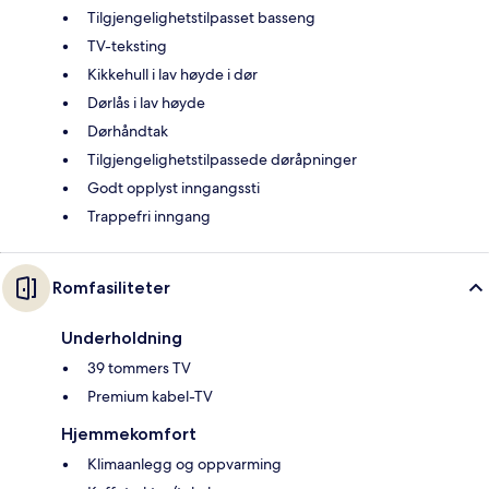
Tilgjengelighetstilpasset basseng
TV-teksting
Kikkehull i lav høyde i dør
Dørlås i lav høyde
Dørhåndtak
Tilgjengelighetstilpassede døråpninger
Godt opplyst inngangssti
Trappefri inngang
Romfasiliteter
Underholdning
39 tommers TV
Premium kabel-TV
Hjemmekomfort
Klimaanlegg og oppvarming