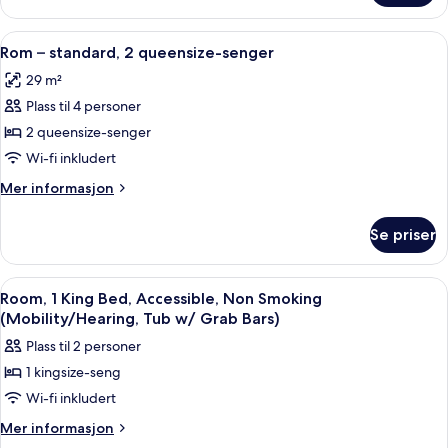
seng
–
standard,
Åpne
Dundyner, skrivebord, blendingsgardi
8
1
Rom – standard, 2 queensize-senger
alle
kingsize-
29 m²
seng
bildene
Plass til 4 personer
av
Rom
2 queensize-senger
–
Wi-fi inkludert
standard,
Mer
Mer informasjon
2
informasjon
queensize-
om
Se priser
Rom
senger
–
standard,
Åpne
Dundyner, skrivebord, blendingsgardi
7
2
Room, 1 King Bed, Accessible, Non Smoking
alle
queensize-
(Mobility/Hearing, Tub w/ Grab Bars)
senger
bildene
Plass til 2 personer
av
1 kingsize-seng
Room,
Wi-fi inkludert
1
King
Mer
Mer informasjon
informasjon