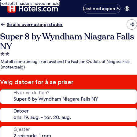
Fortsett til sidens hovedinnhold
Last ned appen
Se alle overnattingssteder
Super 8 by Wyndham Niagara Falls
NY
Overnattingssted
med
Motell i sentrum og i kort avstand fra Fashion Outlets of Niagara Falls
2.0
(moteutsalg)
stjerner
Velg datoer for å se priser
Hvor vil du hen?
Datoer
Gjester