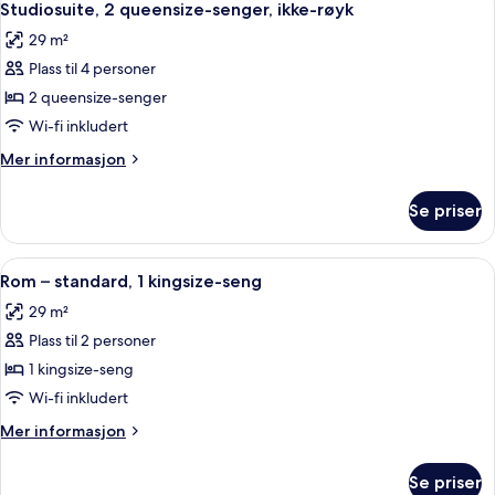
8
seng,
Studiosuite, 2 queensize-senger, ikke-røyk
alle
ikke-
29 m²
røyk
bildene
Plass til 4 personer
av
Studiosuite,
2 queensize-senger
2
Wi-fi inkludert
queensize-
Mer
Mer informasjon
senger,
informasjon
ikke-
om
Se priser
Studiosuite,
røyk
2
queensize-
Åpne
Rom – standard, 1 kingsize-seng | Dun
11
senger,
Rom – standard, 1 kingsize-seng
alle
ikke-
29 m²
røyk
bildene
Plass til 2 personer
av
Rom
1 kingsize-seng
–
Wi-fi inkludert
standard,
Mer
Mer informasjon
1
informasjon
kingsize-
om
Se priser
Rom