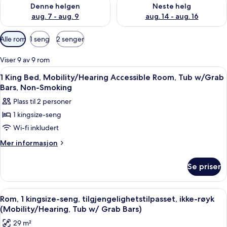
Sjekk tilgjengelighet for denne helgen, aug. 7 - aug. 9
Sjekk tilgjengelighet for neste 
Denne helgen
Neste helg
aug. 7 - aug. 9
aug. 14 - aug. 16
Tilgjengelige
Alle rom
1 seng
2 senger
filtre
for
Viser 9 av 9 rom
rom
Åpne
Dundyner, skrivebord, blendingsgardi
11
1 King Bed, Mobility/Hearing Accessible Room, Tub w/Grab
alle
Bars, Non-Smoking
bildene
Plass til 2 personer
av
1 kingsize-seng
1
Wi-fi inkludert
King
Bed,
Mer
Mer informasjon
informasjon
Mobility/Hearing
om
Accessible
Se priser
1
Room,
King
Tub
Bed,
Åpne
Dundyner, skrivebord, blendingsgardi
10
Mobility/Hearing
w/Grab
Rom, 1 kingsize-seng, tilgjengelighetstilpasset, ikke-røyk
alle
Accessible
(Mobility/Hearing, Tub w/ Grab Bars)
Bars,
Room,
bildene
Non-
29 m²
Tub