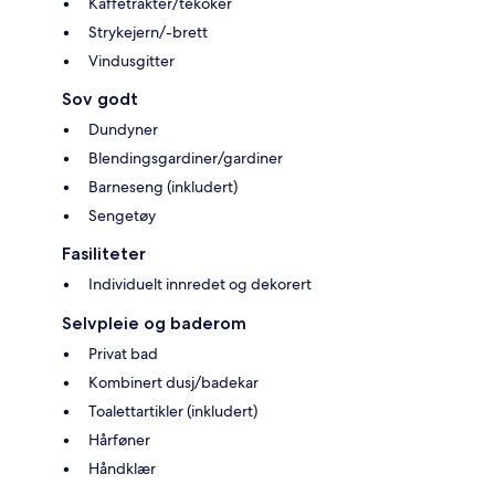
Kaffetrakter/tekoker
Strykejern/-brett
Vindusgitter
Sov godt
Dundyner
Blendingsgardiner/gardiner
Barneseng (inkludert)
Sengetøy
Fasiliteter
Individuelt innredet og dekorert
Selvpleie og baderom
Privat bad
Kombinert dusj/badekar
Toalettartikler (inkludert)
Hårføner
Håndklær