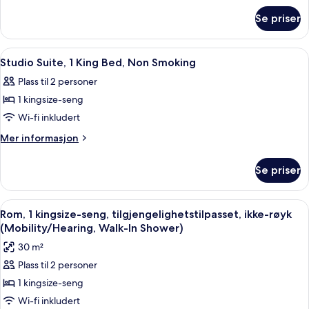
Bed,
om
Accessible,
Se priser
Room,
Non
1
Smoking
King
Åpne
Dundyner, skrivebord, blendingsgardi
16
Bed,
(Mobility/Hearing,
Studio Suite, 1 King Bed, Non Smoking
alle
Accessible,
Tub
Plass til 2 personer
Non
bildene
w/
Smoking
1 kingsize-seng
av
Grab
(Mobility/Hearing,
Studio
Wi-fi inkludert
Tub
Bars)
Suite,
w/
Mer
Mer informasjon
Grab
1
informasjon
Bars)
om
King
Se priser
Studio
Bed,
Suite,
Non
1
Åpne
Dundyner, skrivebord, blendingsgardi
6
Smoking
King
Rom, 1 kingsize-seng, tilgjengelighetstilpasset, ikke-røyk
alle
Bed,
(Mobility/Hearing, Walk-In Shower)
Non
bildene
30 m²
Smoking
av
Plass til 2 personer
Rom,
1 kingsize-seng
1
kingsize-
Wi-fi inkludert