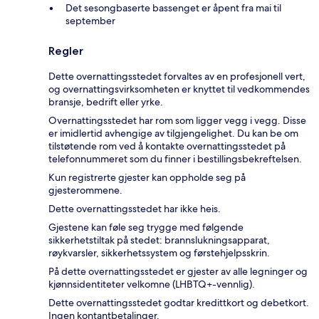
Det sesongbaserte bassenget er åpent fra mai til
september
Regler
Dette overnattingsstedet forvaltes av en profesjonell vert,
og overnattingsvirksomheten er knyttet til vedkommendes
bransje, bedrift eller yrke.
Overnattingsstedet har rom som ligger vegg i vegg. Disse
er imidlertid avhengige av tilgjengelighet. Du kan be om
tilstøtende rom ved å kontakte overnattingsstedet på
telefonnummeret som du finner i bestillingsbekreftelsen.
Kun registrerte gjester kan oppholde seg på
gjesterommene.
Dette overnattingsstedet har ikke heis.
Gjestene kan føle seg trygge med følgende
sikkerhetstiltak på stedet: brannslukningsapparat,
røykvarsler, sikkerhetssystem og førstehjelpsskrin.
På dette overnattingsstedet er gjester av alle legninger og
kjønnsidentiteter velkomne (LHBTQ+-vennlig).
Dette overnattingsstedet godtar kredittkort og debetkort.
Ingen kontantbetalinger.