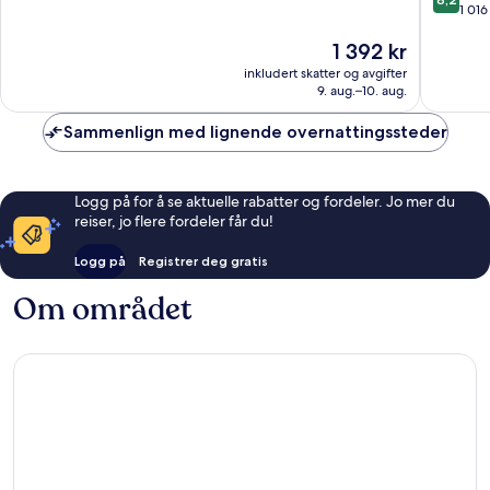
av
Falls
1 01
10,
10,
Niagara
Utmerket,
Prisen
1 392 kr
Veldig
Falls
1 575
er
bra,
anmeldelser
inkludert skatter og avgifter
1 392 kr
1 016
9. aug.–10. aug.
anmelde
Sammenlign med lignende overnattingssteder
Logg på for å se aktuelle rabatter og fordeler. Jo mer du
reiser, jo flere fordeler får du!
Logg på
Registrer deg gratis
Om området