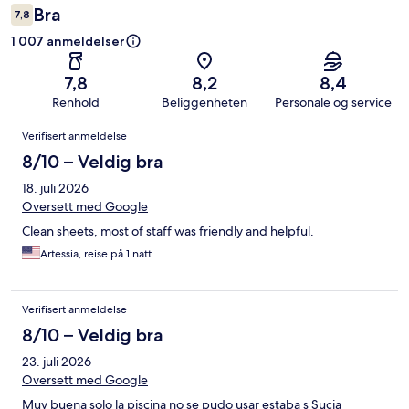
Bra
7,8
1 007 anmeldelser
7,8
8,2
8,4
Renhold
Beliggenheten
Personale og service
Anmeldelser
Verifisert anmeldelse
8/10 – Veldig bra
18. juli 2026
Oversett med Google
Clean sheets, most of staff was friendly and helpful.
Artessia, reise på 1 natt
Verifisert anmeldelse
8/10 – Veldig bra
23. juli 2026
Oversett med Google
Muy buena solo la piscina no se pudo usar estaba s Sucia