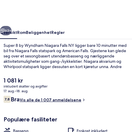
Wyndham
Niagara
Falls
rige
Neste
NY
63+
Oversikt
Rom
Beliggenhet
Regler
Super 8 by Wyndham Niagara Falls NY ligger bare 10 minutter med
bil fra Niagara Falls statspark og American Falls. Gjestene kan glede
seg over et sesongbasert utendørsbasseng og nærliggende
aktivitetsmuligheter som gang-/sykkelstier. Niagara akvarium og
Whirlpool statspark ligger dessuten en kort kjøretur unna. Andre
reisende skryter av blant annet den vennlige betjeningen.
Den
1 081 kr
nåværende
inkludert skatter og avgifter
prisen
17. aug.–18. aug.
Studiosuite, 1 kingsize-seng, ikke-røy
er
Anmeldelser
Bra
7,8
Vis alle de 1 007 anmeldelsene
1 081 kr
7,8 av 10 –
Populære fasiliteter
Basseng
Frokost inkludert