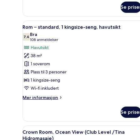
Rom
Se prise
Åpne
Rom – standard, 1 kingsize-sen
5
Rom – standard, 1 kingsize-seng, havutsikt
alle
Bra
bildene
7,4
7,4 av 10
(108
108 anmeldelser
av
anmeldelser)
Havutsikt
Rom
38 m²
–
1 soverom
standard,
Plass til 3 personer
1
1 kingsize-seng
kingsize-
seng,
Wi-fi inkludert
havutsikt
Mer
Mer informasjon
informasjon
om
Se prise
Rom
–
standard,
Åpne
Crown Room, Ocean View (Club 
5
1
Crown Room, Ocean View (Club Level /Tina
alle
kingsize-
Hidromasaje)