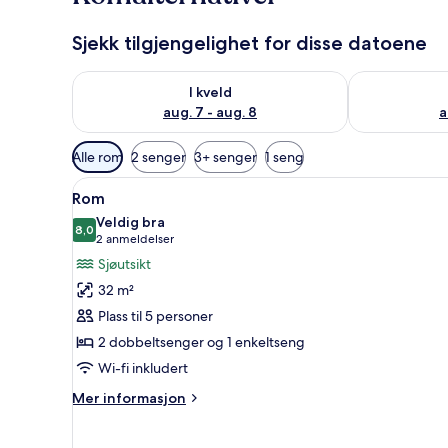
Sjekk tilgjengelighet for disse datoene
Sjekk tilgjengelighet for i kveld, aug. 7 - aug. 8
Sjekk tilgjeng
I kveld
aug. 7 - aug. 8
a
Tilgjengelige
Alle rom
2 senger
3+ senger
1 seng
filtre
Åpne
Minibar (inkludert), safe på 
for
2
Rom
alle
rom
Veldig bra
bildene
8,0
8,0 av 10
(2
2 anmeldelser
av
anmeldelser)
Sjøutsikt
Rom
32 m²
Plass til 5 personer
2 dobbeltsenger og 1 enkeltseng
Wi-fi inkludert
Mer
Mer informasjon
informasjon
om