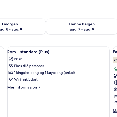
elighet for i morgen, aug. 8 - aug. 9
Sjekk tilgjengelighet for denne helgen
I morgen
Denne helgen
ug. 8 - aug. 9
aug. 7 - aug. 9
rommet og blendingsgardiner
Åpne
Rom – standard (Plus) | Minibar (inkl
Å
5
Rom – standard (Plus)
Fa
alle
al
38 m²
bildene
b
7,
Plass til 5 personer
av
a
Rom
F
1 kingsize-seng og 1 køyeseng (enkel)
–
S
Wi-fi inkludert
standard
P
Mer
Mer informasjon
(Plus)
informasjon
om
Rom
–
standard
M
Me
(Plus)
in