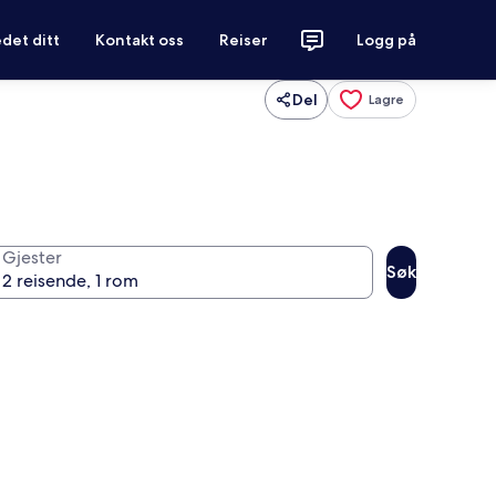
det ditt
Kontakt oss
Reiser
Logg på
Del
Lagre
Gjester
Søk