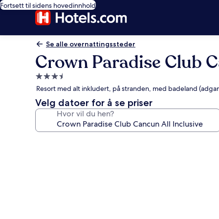
Fortsett til sidens hovedinnhold
Se alle overnattingssteder
Crown Paradise Club Ca
Overnattingssted
med
Resort med alt inkludert, på stranden, med badeland (adga
3.5
Velg datoer for å se priser
stjerner
Hvor vil du hen?
Bildegalleri
av
Crown
Paradise
Club
Cancun