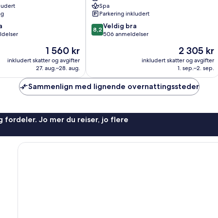
ludert
Spa
Inclusive
ng
Parkering inkludert
Puerto
8.2
a
Morelos
Veldig bra
8,2
av
ldelser
506 anmeldelser
10,
Prisen
Prisen
1 560 kr
2 305 kr
Veldig
er
er
bra,
inkludert skatter og avgifter
inkludert skatter og avgifter
1 560 kr
2 305 kr
27. aug.–28. aug.
1. sep.–2. sep.
506
anmeldelser
Sammenlign med lignende overnattingssteder
 fordeler. Jo mer du reiser, jo flere