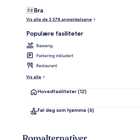
Anmeldelser
Bra
7,2
7,2 av 10 –
Vis alle de 3 378 anmeldelsene
3 utendørsba
Populære fasiliteter
Basseng
Parkering inkludert
Restaurant
Vis alle
Hovedfasiliteter
(12)
Føl deg som hjemme
(6)
Romalternativer