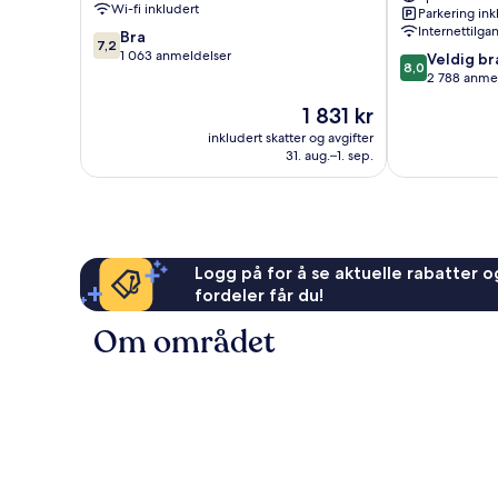
Wi-fi inkludert
Parkering ink
Hotelera
Hotelera
Internettilga
7.2
Bra
7,2
av
1 063 anmeldelser
8.0
Veldig br
8,0
10,
av
2 788 anme
Bra,
10,
Prisen
1 831 kr
1 063
Veldig
er
anmeldelser
bra,
inkludert skatter og avgifter
1 831 kr
31. aug.–1. sep.
2 788
anmeldelser
Logg på for å se aktuelle rabatter og
fordeler får du!
Om området