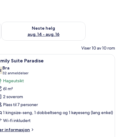
, aug. 7 - aug. 9
Sjekk tilgjengelighet for neste helg, aug. 14 - aug. 16
Neste helg
aug. 14 - aug. 16
Viser 10 av 10 rom
udert), safe på rommet og blendingsgardiner
pne
Family Suite Paradise | Minibar (inkludert), 
5
mily Suite Paradise
le
Bra
ildene
2
7,2 av 10
(32
32 anmeldelser
v
anmeldelser)
Hageutsikt
amily
61 m²
uite
2 soverom
aradise
Plass til 7 personer
1 kingsize-seng, 1 dobbeltseng og 1 køyeseng (lang enkel)
Wi-fi inkludert
er
r informasjon
formasjon