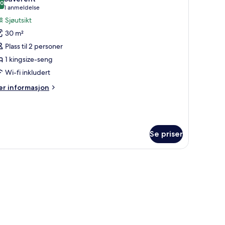
vutsikt
ildene
,0
10,0 av 10
(1
1 anmeldelse
v
anmeldelse)
Sjøutsikt
om
30 m²
Plass til 2 personer
1 kingsize-seng
Wi-fi inkludert
er
r informasjon
formasjon
m
om
Se priser