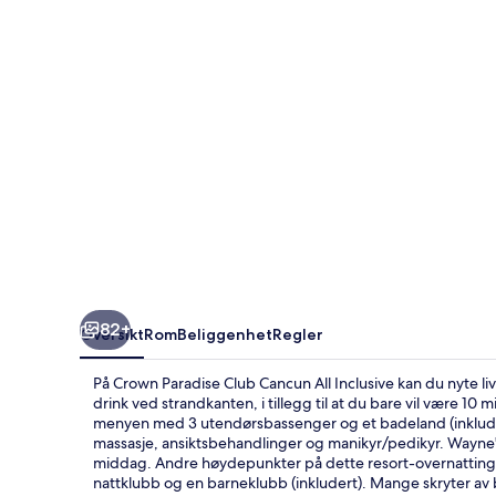
All
Inclusive
82+
Oversikt
Rom
Beliggenhet
Regler
På Crown Paradise Club Cancun All Inclusive kan du nyte live
drink ved strandkanten, i tillegg til at du bare vil være 10 
menyen med 3 utendørsbassenger og et badeland (inkludert
massasje, ansiktsbehandlinger og manikyr/pedikyr. Wayne'
middag. Andre høydepunkter på dette resort-overnattingss
nattklubb og en barneklubb (inkludert). Mange skryter av