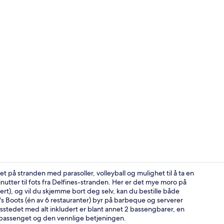
Rom – honeym
t på stranden med parasoller, volleyball og mulighet til å ta en
minutter til fots fra Delfines-stranden. Her er det mye moro på
), og vil du skjemme bort deg selv, kan du bestille både
4 barer/loun
s Boots (én av 6 restauranter) byr på barbeque og serverer
tedet med alt inkludert er blant annet 2 bassengbarer, en
 bassenget og den vennlige betjeningen.