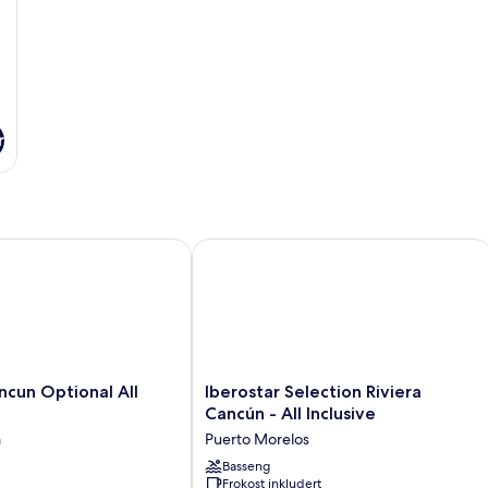
r
n Optional All Inclusive
Iberostar Selection Riviera Cancún - Al
Iberostar
cun Optional All
Iberostar Selection Riviera
Selection
Cancún - All Inclusive
Riviera
a
Puerto Morelos
Cancún
-
Basseng
Frokost inkludert
All