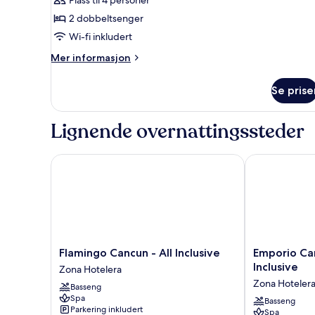
2 dobbeltsenger
Wi-fi inkludert
Mer
Mer informasjon
informasjon
om
Se prise
Rom
Lignende overnattingssteder
Flamingo Cancun - All Inclusive
Emporio Cancu
Flamingo
Emporio
Flamingo Cancun - All Inclusive
Emporio Can
Cancun
Cancun
Inclusive
Zona Hotelera
-
Optional
Zona Hoteler
Basseng
All
All
Spa
Inclusive
Inclusive
Basseng
Parkering inkludert
Spa
Zona
Zona