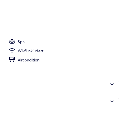
ssenger og solsenger
Spa
Wi-fi inkludert
Aircondition