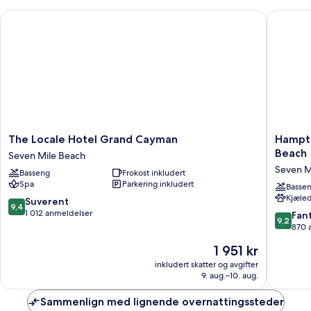
(Suite)
The Locale Hotel Grand Cayman
Hampton
The
Hampto
The Locale Hotel Grand Cayman
Hampto
Locale
by
Beach
Seven Mile Beach
Hotel
Hilton
Seven M
Basseng
Frokost inkludert
Grand
Grand
Spa
Parkering inkludert
Cayman
Cayman
Basse
Kjæled
Seven
Seven
9.4
Suverent
9,4
Mile
Mile
av
1 012 anmeldelser
9.2
Fant
9,2
Beach
Beach
10,
av
870 
Seven
Suverent,
10,
Prisen
1 951 kr
Mile
1 012
Fantasti
er
Beach
anmeldelser
870
inkludert skatter og avgifter
1 951 kr
9. aug.–10. aug.
anmelde
Sammenlign med lignende overnattingssteder