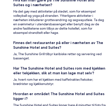
Hva kan man gjøre på The Sunshine Hotel and
Suites og i nærheten?
Ha det gøy med aktiviteter på stedet, som for eksempel
volleyball og yoga på stranden. Ytterligere aktiviteter i
nærheten inkluderer grottevandring og segwayutleie. Ta deg
en svømmetur i utendørsbassenget eller benytt deg av de
andre fasilitetene som tilbys av dette hotellet, som for
eksempel strandtelt eller hage.
Finnes det restauranter på eller i nærheten av The
Sunshine Hotel and Suites?
Ja, The Sunshine Grill tilbyr karibiske retter og servering ved
bassenget.
Har The Sunshine Hotel and Suites rom med kjøkken
eller tekjøkken, slik at man kan lage mat selv?
Ja, hvert rom har et kjøkken med kaffetrakter/tekoker,
brødrister og kjøkkenutstyr.
Hvordan er området The Sunshine Hotel and Suites
ligger i?
The Sunshine Hotel and Suites ligger bare 4 minutter til fots fra