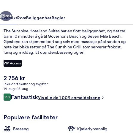
Suites
rige
Neste
78+
Oversikt
Rom
Beliggenhet
Regler
The Sunshine Hotel and Suites har en flott beliggenhet, og det tar
bare 10 minutter å gå til Governor's Beach og Seven Mile Beach.
Gjestene kan skjemme bort seg selv med massasje på stranden og
nyte karibiske retter på The Sunshine Grill, som serverer frokost,
lunsj og middag. Et utendørsbasseng og en
snackbar/delikatesseforretning er noe av det du finner her, i tillegg
til romfasiliteter som kjøleskap med fryser og mikrobølgeovn. Andre
VIP Access
reisende skryter av den vennlige betjeningen og restauranten.
Den
2 756 kr
Privat strand i nærheten, hvit sand og 
nåværende
inkludert skatter og avgifter
prisen
14. aug.–15. aug.
er
Anmeldelser
Fantastisk
9,0
Vis alle de 1 009 anmeldelsene
2 756 kr
9,0 av 10 –
Populære fasiliteter
Basseng
Kjæledyrvennlig