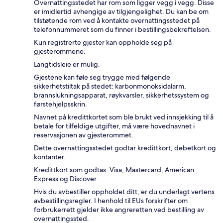
Overnattingsstedet har rom som ligger vegg i vegg. Disse
er imidlertid avhengige av tilgjengelighet. Du kan be om
tilstøtende rom ved å kontakte overnattingsstedet på
telefonnummeret som du finner i bestillingsbekreftelsen.
Kun registrerte gjester kan oppholde seg på
gjesterommene.
Langtidsleie er mulig.
Gjestene kan føle seg trygge med følgende
sikkerhetstiltak på stedet: karbonmonoksidalarm,
brannslukningsapparat, røykvarsler, sikkerhetssystem og
førstehjelpsskrin.
Navnet på kredittkortet som ble brukt ved innsjekking til å
betale for tilfeldige utgifter, må være hovednavnet i
reservasjonen av gjesterommet.
Dette overnattingsstedet godtar kredittkort, debetkort og
kontanter.
Kredittkort som godtas: Visa, Mastercard, American
Express og Discover
Hvis du avbestiller oppholdet ditt, er du underlagt vertens
avbestillingsregler. I henhold til EUs forskrifter om
forbrukerrett gjelder ikke angreretten ved bestilling av
overnattingssted.