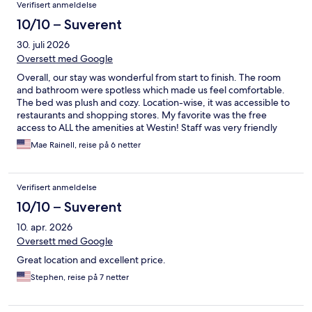
Verifisert anmeldelse
10/10 – Suverent
30. juli 2026
Oversett med Google
Overall, our stay was wonderful from start to finish. The room
and bathroom were spotless which made us feel comfortable.
The bed was plush and cozy. Location-wise, it was accessible to
restaurants and shopping stores. My favorite was the free
access to ALL the amenities at Westin! Staff was very friendly
and accommodating. Will definitely come back here!!
Mae Rainell, reise på 6 netter
Verifisert anmeldelse
10/10 – Suverent
10. apr. 2026
Oversett med Google
Great location and excellent price.
Stephen, reise på 7 netter