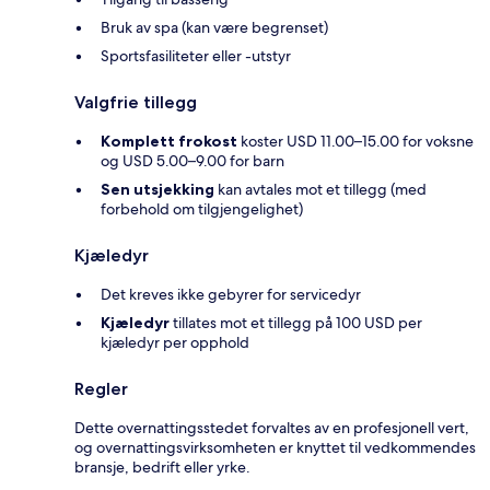
Bruk av spa (kan være begrenset)
Sportsfasiliteter eller -utstyr
Valgfrie tillegg
Komplett frokost
koster USD 11.00–15.00 for voksne
og USD 5.00–9.00 for barn
Sen utsjekking
kan avtales mot et tillegg (med
forbehold om tilgjengelighet)
Kjæledyr
Det kreves ikke gebyrer for servicedyr
Kjæledyr
tillates mot et tillegg på 100 USD per
kjæledyr per opphold
Regler
Dette overnattingsstedet forvaltes av en profesjonell vert,
og overnattingsvirksomheten er knyttet til vedkommendes
bransje, bedrift eller yrke.