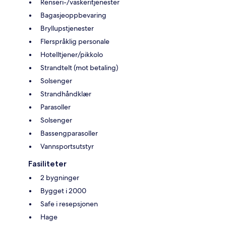
Renseri-/vaskeritjenester
Bagasjeoppbevaring
Bryllupstjenester
Flerspråklig personale
Hotelltjener/pikkolo
Strandtelt (mot betaling)
Solsenger
Strandhåndklær
Parasoller
Solsenger
Bassengparasoller
Vannsportsutstyr
Fasiliteter
2 bygninger
Bygget i 2000
Safe i resepsjonen
Hage