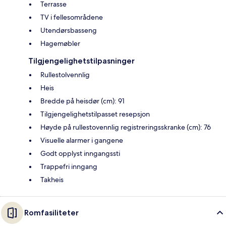
Terrasse
TV i fellesområdene
Utendørsbasseng
Hagemøbler
Tilgjengelighetstilpasninger
Rullestolvennlig
Heis
Bredde på heisdør (cm): 91
Tilgjengelighetstilpasset resepsjon
Høyde på rullestovennlig registreringsskranke (cm): 76
Visuelle alarmer i gangene
Godt opplyst inngangssti
Trappefri inngang
Takheis
Romfasiliteter