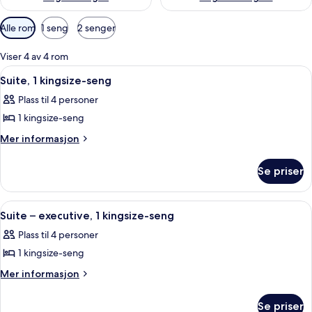
Tilgjengelige
Alle rom
1 seng
2 senger
filtre
for
Viser 4 av 4 rom
rom
Åpne
Senger med overmadrass, safe på rom
11
Suite, 1 kingsize-seng
alle
Plass til 4 personer
bildene
1 kingsize-seng
av
Suite,
Mer
Mer informasjon
informasjon
1
om
kingsize-
Se priser
Suite,
seng
1
kingsize-
Åpne
Kaffetrakter/tekoker, kjøleskap, mikr
7
seng
Suite – executive, 1 kingsize-seng
alle
Plass til 4 personer
bildene
1 kingsize-seng
av
Suite
Mer
Mer informasjon
informasjon
–
om
executive,
Se priser
Suite