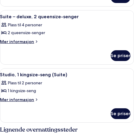
1
–
kingsize-
executive,
Åpne
Senger med overmadrass, safe på rom
12
1
seng
Suite – deluxe, 2 queensize-senger
alle
kingsize-
Plass til 4 personer
seng
bildene
2 queensize-senger
av
Suite
Mer
Mer informasjon
informasjon
–
om
deluxe,
Se priser
Suite
2
–
queensize-
deluxe,
Åpne
Studio, 1 kingsize-seng (Suite) | Sen
12
2
senger
Studio, 1 kingsize-seng (Suite)
alle
queensize-
Plass til 2 personer
senger
bildene
1 kingsize-seng
av
Studio,
Mer
Mer informasjon
informasjon
1
om
kingsize-
Se priser
Studio,
seng
1
(Suite)
kingsize-
Lignende overnattingssteder
seng