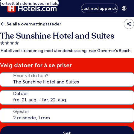
Fortsett til sidens hovedinnhold
Last ned appen
Se alle overnattingssteder
The Sunshine Hotel and Suites
Overnattingssted
med
Hotell ved stranden og med utendørsbasseng, nær Governor's Beach
4.0
stjerner
Velg datoer for å se priser
Hvor vil du hen?
Datoer
Gjester
Søk