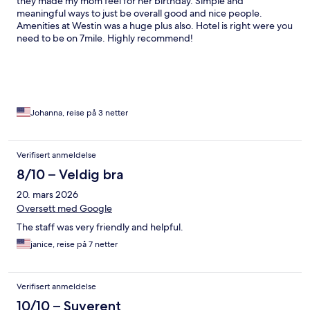
they made my mom feel for her birthday. Simple and
meaningful ways to just be overall good and nice people.
Amenities at Westin was a huge plus also. Hotel is right were you
need to be on 7mile. Highly recommend!
Johanna, reise på 3 netter
Verifisert anmeldelse
8/10 – Veldig bra
20. mars 2026
Oversett med Google
The staff was very friendly and helpful.
janice, reise på 7 netter
Verifisert anmeldelse
10/10 – Suverent