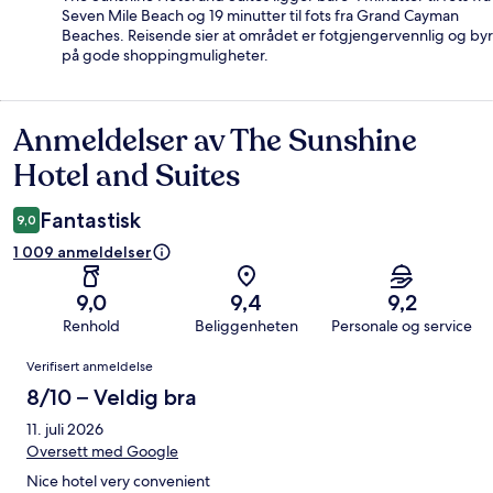
Seven Mile Beach og 19 minutter til fots fra Grand Cayman
Beaches. Reisende sier at området er fotgjengervennlig og byr
på gode shoppingmuligheter.
Anmeldelser av The Sunshine
Anmeldelser
Hotel and Suites
Fantastisk
9,0
1 009 anmeldelser
9,0
9,4
9,2
Renhold
Beliggenheten
Personale og service
Anmeldelser
Verifisert anmeldelse
8/10 – Veldig bra
11. juli 2026
Oversett med Google
Nice hotel very convenient