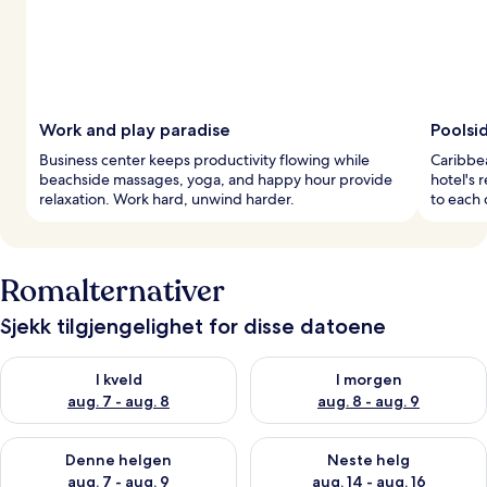
Work and play paradise
Poolsi
Business center keeps productivity flowing while
Caribbea
beachside massages, yoga, and happy hour provide
hotel's r
relaxation. Work hard, unwind harder.
to each 
Romalternativer
Sjekk tilgjengelighet for disse datoene
Sjekk tilgjengelighet for i kveld, aug. 7 - aug. 8
Sjekk tilgjengelighet for i mor
I kveld
I morgen
aug. 7 - aug. 8
aug. 8 - aug. 9
Sjekk tilgjengelighet for denne helgen, aug. 7 - aug. 9
Sjekk tilgjengelighet for neste 
Denne helgen
Neste helg
aug. 7 - aug. 9
aug. 14 - aug. 16