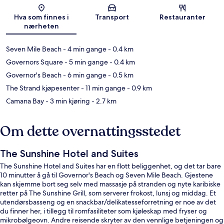
Kart
Hva som finnes i
Transport
Restauranter
nærheten
Seven Mile Beach
- 4 min gange
- 0.4 km
Governors Square
- 5 min gange
- 0.4 km
Governor's Beach
- 6 min gange
- 0.5 km
The Strand kjøpesenter
- 11 min gange
- 0.9 km
Camana Bay
- 3 min kjøring
- 2.7 km
Om dette overnattingsstedet
The Sunshine Hotel and Suites
The Sunshine Hotel and Suites har en flott beliggenhet, og det tar bare
10 minutter å gå til Governor's Beach og Seven Mile Beach. Gjestene
kan skjemme bort seg selv med massasje på stranden og nyte karibiske
retter på The Sunshine Grill, som serverer frokost, lunsj og middag. Et
utendørsbasseng og en snackbar/delikatesseforretning er noe av det
du finner her, i tillegg til romfasiliteter som kjøleskap med fryser og
mikrobølgeovn. Andre reisende skryter av den vennlige betjeningen og