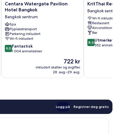
Centara
KritThai
Centara Watergate Pavilion
KritThai Residence
Watergate
Residence
Hotel Bangkok
Bangkok sentrum
Pavilion
Bangkok
Bangkok sentrum
Wi-fi inkludert
Hotel
sentrum
Restaurant
Bangkok
Spa
Aircondition
Flyplasstransport
Bangkok
Bar
Parkering inkludert
sentrum
Wi-fi inkludert
8.6
Utmerket
8,6
av
552 anmeldelser
9.0
Fantastisk
9,0
10,
av
1 004 anmeldelser
Utmerket,
10,
Prisen
722 kr
552
Fantastisk,
er
anmeldelser
1 004
inkludert skatter og avgifter
inkludert 
722 kr
28. aug.–29. aug.
anmeldelser
Logg på
Registrer deg gratis