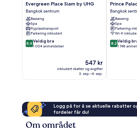
Evergreen
Prince
Evergreen Place Siam by UHG
Prince Pala
Place
Palace
Bangkok sentrum
Bangkok sent
Siam
Hotel
Basseng
Basseng
by
Bangkok
Spa
Spa
UHG
Bangkok
Flyplasstransport
Parkering ink
Bangkok
sentrum
Parkering inkludert
Wi-fi inklude
sentrum
8.4
8.2
Veldig bra
Veldig br
8,4
8,2
av
av
1 004 anmeldelser
1 748 anmel
10,
10,
Veldig
Veldig
Prisen
547 kr
bra,
bra,
er
1 004
1 748
inkludert skatter og avgifter
547 kr
anmeldelser
anmeldelser
3. sep.–4. sep.
Logg på for å se aktuelle rabatter og
fordeler får du!
Om området