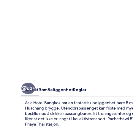
63+
Oversikt
Rom
Beliggenhet
Regler
Asia Hotel Bangkok har en fantastisk beliggenhet bare
Huachang brygge. Utendørsbassenget kan friste med mye m
bestille noe å drikke i bassengbaren. Et treningssenter 
liker at det ikke er langt til kollektivtransport: Rachathewi 
Phaya Thai stasjon.