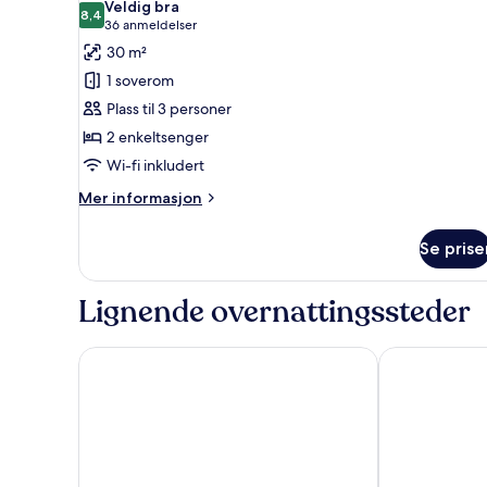
Veldig bra
bildene
8,4
8,4 av 10
(36
36 anmeldelser
av
anmeldelser)
30 m²
Rom
1 soverom
–
Plass til 3 personer
premier
2 enkeltsenger
Wi-fi inkludert
Mer
Mer informasjon
informasjon
om
Se prise
Rom
–
premier
Lignende overnattingssteder
Evergreen Place Siam by UHG
Prince Palace