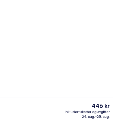
sj og middag serveres
Lobby
Den
446 kr
nåværende
inkludert skatter og avgifter
prisen
24. aug.–25. aug.
Rom – premier | Safe på rommet, skriv
er
446 kr