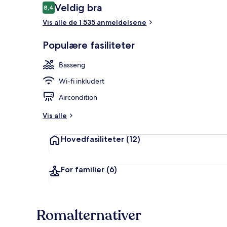
Anmeldelser
Veldig bra
8,4
8,4 av 10 –
Vis alle de 1 535 anmeldelsene
Frokost, luns
Populære fasiliteter
Basseng
Wi-fi inkludert
Aircondition
Vis alle
Hovedfasiliteter
(12)
For familier
(6)
Romalternativer