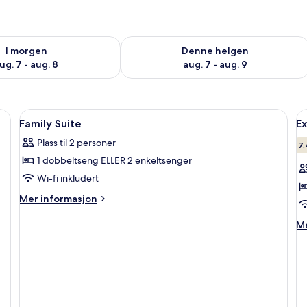
elighet for i morgen, aug. 7 - aug. 8
Sjekk tilgjengelighet for denne helgen
I morgen
Denne helgen
ug. 7 - aug. 8
aug. 7 - aug. 9
Åpne
Safe på rommet, skrivebord, blendings
Å
3
Family Suite
E
alle
al
Plass til 2 personer
bildene
b
7,
1 dobbeltseng ELLER 2 enkeltsenger
av
a
Family
E
Wi-fi inkludert
Suite
R
Mer
Mer informasjon
informasjon
om
M
Me
Family
in
Suite
o
Ex
R