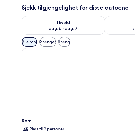
Sjekk tilgjengelighet for disse datoene
Sjekk tilgjengelighet for i kveld, aug. 6 - aug. 7
Sjekk tilgjeng
I kveld
aug. 6 - aug. 7
a
Tilgjengelige
Alle rom
2 senger
1 seng
filtre
for
rom
Rom
Plass til 2 personer