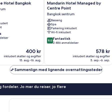
Mandarin
ce Hotel Bangkok
Mandarin Hotel Managed by
Hotel
Centre Point
rum
Managed
Bangkok sentrum
by
Centre
Basseng
ludert
Spa
Point
rt
Parkering inkludert
Bangkok
Wi-fi inkludert
a
sentrum
delser
9.0
Fantastisk
9,0
av
2 486 anmeldelser
10,
Prisen
Prisen
400 kr
578 kr
Fantastisk,
er
er
2 486
inkludert skatter og avgifter
inkludert skatter og avgifter
400 kr
578 kr
15. aug.–16. aug.
5. sep.–6. sep.
anmeldelser
Sammenlign med lignende overnattingssteder
 fordeler. Jo mer du reiser, jo flere