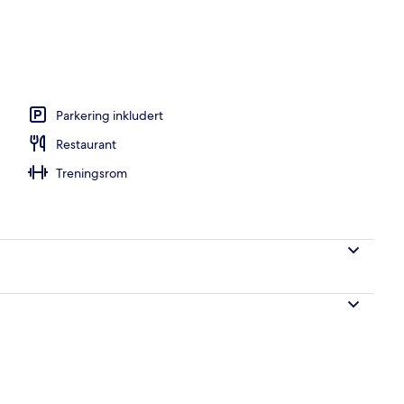
j og middag serveres
Parkering inkludert
Restaurant
Treningsrom