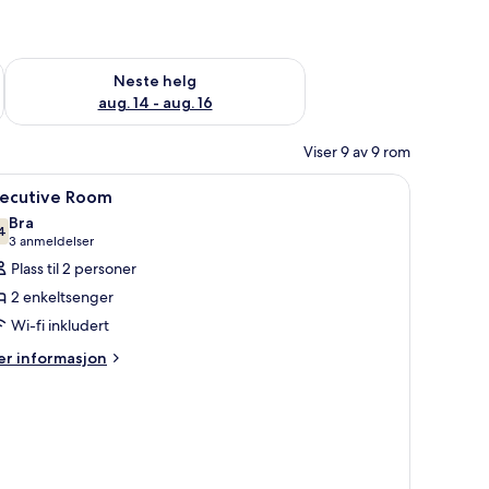
, aug. 7 - aug. 9
Sjekk tilgjengelighet for neste helg, aug. 14 - aug. 16
Neste helg
aug. 14 - aug. 16
Viser 9 av 9 rom
gardiner og lydisolert
pne
Safe på rommet, skrivebord, blendingsgardine
5
xecutive Room
le
Bra
ildene
4
7,4 av 10
(3
3 anmeldelser
v
anmeldelser)
Plass til 2 personer
xecutive
2 enkeltsenger
oom
Wi-fi inkludert
er
r informasjon
formasjon
m
ecutive
oom