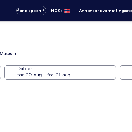
•
Åpne appen
NOK
Annonser overnattingsste
a Museum
Datoer