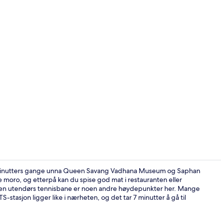
Frokost, lun
 5 minutters gange unna Queen Savang Vadhana Museum og Saphan
oro, og etterpå kan du spise god mat i restauranten eller
og en utendørs tennisbane er noen andre høydepunkter her. Mange
Luftbilde
BTS-stasjon ligger like i nærheten, og det tar 7 minutter å gå til