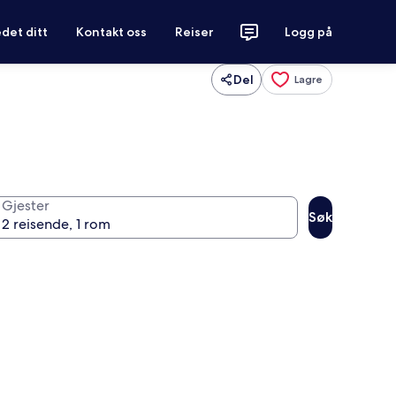
det ditt
Kontakt oss
Reiser
Logg på
Del
Lagre
Gjester
Søk