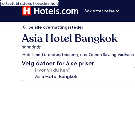
Fortsett til sidens hovedinnhold
Søk etter reise
Se alle overnattingssteder
Asia Hotel Bangkok
Overnattingssted
med
Hotell med utendørs basseng, nær Queen Savang Vadhan
4.0
Velg datoer for å se priser
stjerner
Hvor vil du hen?
Bildegalleri
av
Asia
Hotel
Bangkok