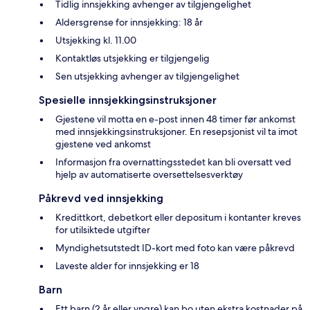
Tidlig innsjekking avhenger av tilgjengelighet
Aldersgrense for innsjekking: 18 år
Utsjekking kl. 11.00
Kontaktløs utsjekking er tilgjengelig
Sen utsjekking avhenger av tilgjengelighet
Spesielle innsjekkingsinstruksjoner
Gjestene vil motta en e-post innen 48 timer før ankomst
med innsjekkingsinstruksjoner. En resepsjonist vil ta imot
gjestene ved ankomst
Informasjon fra overnattingsstedet kan bli oversatt ved
hjelp av automatiserte oversettelsesverktøy
Påkrevd ved innsjekking
Kredittkort, debetkort eller depositum i kontanter kreves
for utilsiktede utgifter
Myndighetsutstedt ID-kort med foto kan være påkrevd
Laveste alder for innsjekking er 18
Barn
Ett barn (2 år eller yngre) kan bo uten ekstra kostnader på