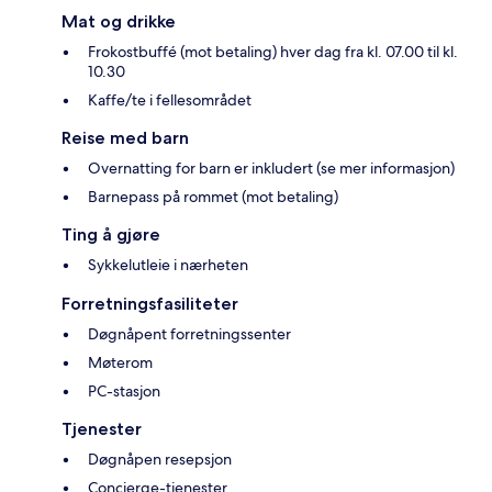
Mat og drikke
Frokostbuffé (mot betaling) hver dag fra kl. 07.00 til kl.
10.30
Kaffe/te i fellesområdet
Reise med barn
Overnatting for barn er inkludert (se mer informasjon)
Barnepass på rommet (mot betaling)
Ting å gjøre
Sykkelutleie i nærheten
Forretningsfasiliteter
Døgnåpent forretningssenter
Møterom
PC-stasjon
Tjenester
Døgnåpen resepsjon
Concierge-tjenester