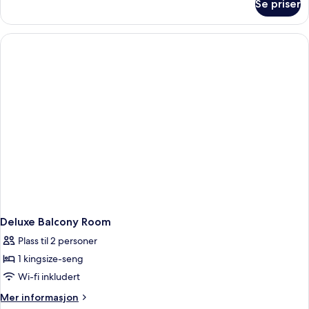
Se priser
Comfort
Room
Deluxe Balcony Room
Plass til 2 personer
1 kingsize-seng
Wi-fi inkludert
Mer
Mer informasjon
informasjon