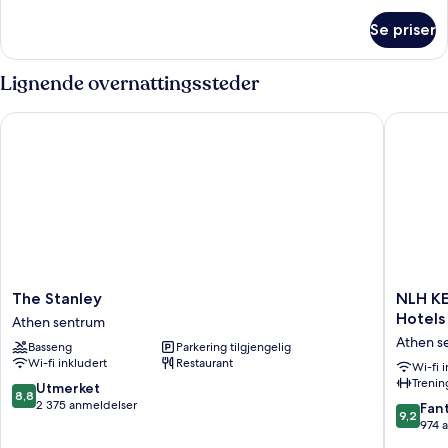
om
Se priser
Deluxe
Balcony
Room
Lignende overnattingssteder
The Stanley
NLH KERA
The
NLH
The Stanley
NLH KE
Stanley
KERAME
Hotels
Athen sentrum
Athen
-
Athen s
Basseng
Parkering tilgjengelig
sentrum
Neighb
Wi-fi inkludert
Restaurant
Lifestyle
Wi-fi 
Treni
Hotels
8.8
Utmerket
8,8
Athen
av
2 375 anmeldelser
9.2
Fant
9,2
sentrum
10,
av
974 
Utmerket,
10,