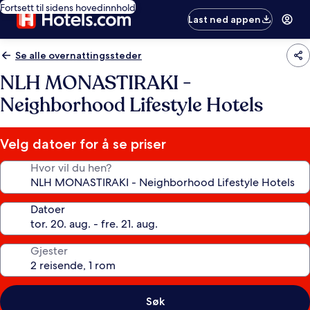
Fortsett til sidens hovedinnhold
Last ned appen
Se alle overnattingssteder
NLH MONASTIRAKI -
Neighborhood Lifestyle Hotels
Velg datoer for å se priser
Hvor vil du hen?
Datoer
Gjester
Søk