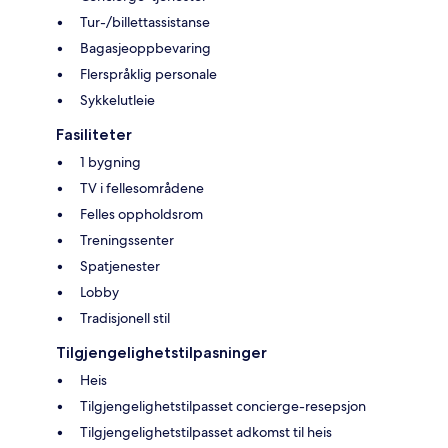
Tur-/billettassistanse
Bagasjeoppbevaring
Flerspråklig personale
Sykkelutleie
Fasiliteter
1 bygning
TV i fellesområdene
Felles oppholdsrom
Treningssenter
Spatjenester
Lobby
Tradisjonell stil
Tilgjengelighetstilpasninger
Heis
Tilgjengelighetstilpasset concierge-resepsjon
Tilgjengelighetstilpasset adkomst til heis