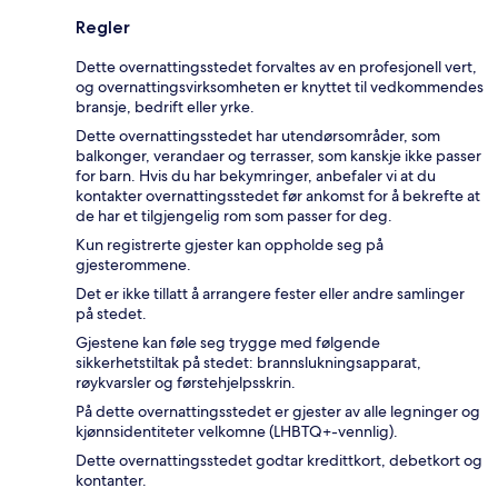
Regler
Dette overnattingsstedet forvaltes av en profesjonell vert,
og overnattingsvirksomheten er knyttet til vedkommendes
bransje, bedrift eller yrke.
Dette overnattingsstedet har utendørsområder, som
balkonger, verandaer og terrasser, som kanskje ikke passer
for barn. Hvis du har bekymringer, anbefaler vi at du
kontakter overnattingsstedet før ankomst for å bekrefte at
de har et tilgjengelig rom som passer for deg.
Kun registrerte gjester kan oppholde seg på
gjesterommene.
Det er ikke tillatt å arrangere fester eller andre samlinger
på stedet.
Gjestene kan føle seg trygge med følgende
sikkerhetstiltak på stedet: brannslukningsapparat,
røykvarsler og førstehjelpsskrin.
På dette overnattingsstedet er gjester av alle legninger og
kjønnsidentiteter velkomne (LHBTQ+-vennlig).
Dette overnattingsstedet godtar kredittkort, debetkort og
kontanter.