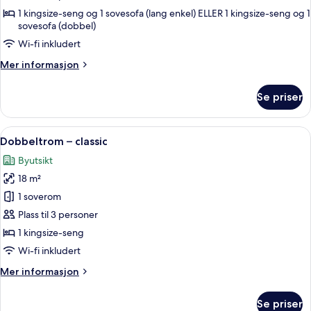
–
1 kingsize-seng og 1 sovesofa (lang enkel) ELLER 1 kingsize-seng og 1
sovesofa (dobbel)
comfort
Wi-fi inkludert
Mer
Mer informasjon
informasjon
om
Se priser
Rom
–
comfort
Åpne
Dobbeltrom – classic | Sengetøy i egy
17
Dobbeltrom – classic
alle
Byutsikt
bildene
18 m²
av
Dobbeltrom
1 soverom
–
Plass til 3 personer
classic
1 kingsize-seng
Wi-fi inkludert
Mer
Mer informasjon
informasjon
om
Se priser
Dobbeltrom