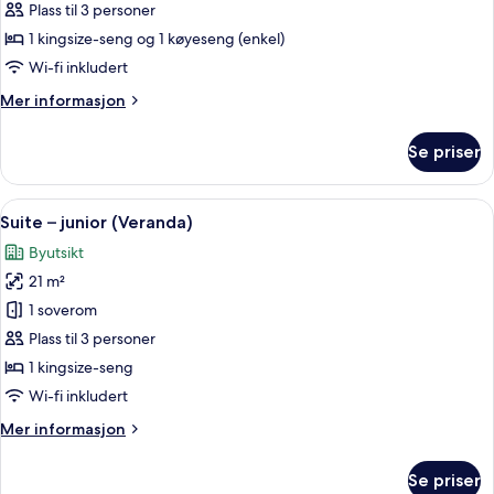
–
Plass til 3 personer
deluxe
1 kingsize-seng og 1 køyeseng (enkel)
Wi-fi inkludert
Mer
Mer informasjon
informasjon
om
Se priser
Suite
–
deluxe
Åpne
Suite – junior (Veranda) | Byutsikt
5
Suite – junior (Veranda)
alle
Byutsikt
bildene
21 m²
av
Suite
1 soverom
–
Plass til 3 personer
junior
1 kingsize-seng
(Veranda)
Wi-fi inkludert
Mer
Mer informasjon
informasjon
om
Se priser
Suite