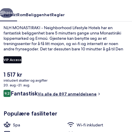
Hotels
rige
Neste
120+
Oversikt
Rom
Beliggenhet
Regler
NLH MONASTIRAKI - Neighborhood Lifestyle Hotels har en
fantastisk beliggenhet bare 5 minutters gange unna Monastiráki
loppemarked og Ermoú. Gjestene kan benytte seg av et
treningssenter for å få litt mosjon, og wi-fi og internett er noen
andre frynsegoder. Det tar dessuten bare 10 minutter å gå til Den
gamle agora i Athen og Attalos' stoa. Mange skryter av den vennlige
betjeningen og beliggenheten. Det er ikke langt å gå til
VIP Access
kollektivtransport fra overnattingsstedet: Det tar 4 minutter å gå til
Monastiraki stasjon og 8 minutter å gå til Omonoia stasjon.
Den
1 517 kr
Eksteriør
nåværende
inkludert skatter og avgifter
prisen
20. aug.–21. aug.
er
Anmeldelser
Fantastisk
9,2
Vis alle de 897 anmeldelsene
1 517 kr
9,2 av 10 –
Populære fasiliteter
Spa
Wi-fi inkludert