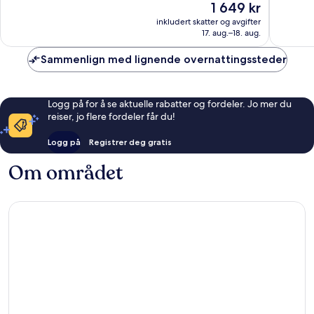
Prisen
1 649 kr
2 375
Fantasti
er
anmeldelser
974
inkludert skatter og avgifter
1 649 kr
17. aug.–18. aug.
anmelde
Sammenlign med lignende overnattingssteder
Logg på for å se aktuelle rabatter og fordeler. Jo mer du
reiser, jo flere fordeler får du!
Logg på
Registrer deg gratis
Om området