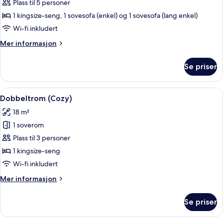
Suite
Plass til 5 personer
Veranda
1 kingsize-seng, 1 sovesofa (enkel) og 1 sovesofa (lang enkel)
Wi-fi inkludert
Mer
Mer informasjon
informasjon
om
Se priser
Lifestyle
Suite
Veranda
Åpne
Dobbeltrom (Cozy) | Sengetøy i egypt
5
Dobbeltrom (Cozy)
alle
18 m²
bildene
1 soverom
av
Dobbeltrom
Plass til 3 personer
(Cozy)
1 kingsize-seng
Wi-fi inkludert
Mer
Mer informasjon
informasjon
om
Se priser
Dobbeltrom
(Cozy)