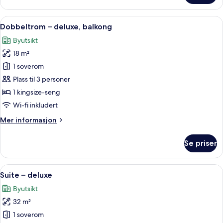
–
classic
Åpne
Dobbeltrom – deluxe, balkong | Senge
5
Dobbeltrom – deluxe, balkong
alle
Byutsikt
bildene
18 m²
av
Dobbeltrom
1 soverom
–
Plass til 3 personer
deluxe,
1 kingsize-seng
balkong
Wi-fi inkludert
Mer
Mer informasjon
informasjon
om
Se priser
Dobbeltrom
–
deluxe,
Åpne
Suite – deluxe | Byutsikt
4
balkong
Suite – deluxe
alle
Byutsikt
bildene
32 m²
av
Suite
1 soverom