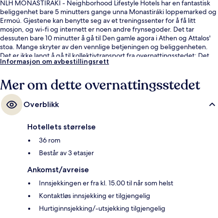
NLH MONASTIRAKI - Neighborhood Lifestyle Hotels har en fantastisk
beliggenhet bare 5 minutters gange unna Monastiráki loppemarked og
Ermoú. Gjestene kan benytte seg av et treningssenter for å få litt
mosjon, og wi-fi og internett er noen andre frynsegoder. Det tar
dessuten bare 10 minutter å gå til Den gamle agora i Athen og Attalos'
stoa. Mange skryter av den vennlige betjeningen og beliggenheten.
Det er ikke langt å gå til kollektivtransport fra overnattingsstedet: Det
Informasjon om avbestillingsrett
tar 4 minutter å gå til Monastiraki stasjon og 8 minutter å gå til Omonoia
stasjon.
Mer om dette overnattingsstedet
Overblikk
Hotellets størrelse
36 rom
Består av 3 etasjer
Ankomst/avreise
Innsjekkingen er fra kl. 15.00 til når som helst
Kontaktløs innsjekking er tilgjengelig
Hurtiginnsjekking/-utsjekking tilgjengelig