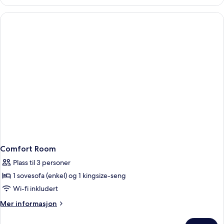
Double
Room
Comfort Room
Plass til 3 personer
1 sovesofa (enkel) og 1 kingsize-seng
Wi-fi inkludert
Mer
Mer informasjon
informasjon
om