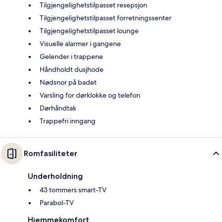
Tilgjengelighetstilpasset resepsjon
Tilgjengelighetstilpasset forretningssenter
Tilgjengelighetstilpasset lounge
Visuelle alarmer i gangene
Gelender i trappene
Håndholdt dusjhode
Nødsnor på badet
Varsling for dørklokke og telefon
Dørhåndtak
Trappefri inngang
Romfasiliteter
Underholdning
43 tommers smart-TV
Parabol-TV
Hjemmekomfort