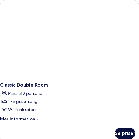
Classic Double Room
Plass til 2 personer
1 kingsize-seng
Wi-fi inkludert
Mer
Mer informasjon
informasjon
om
Se priser
Classic