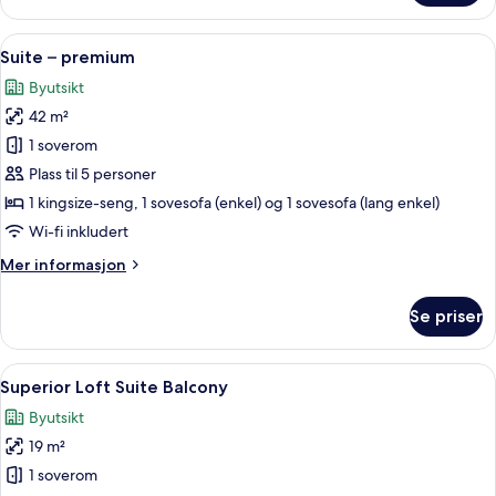
–
junior
Åpne
Sengetøy i egyptisk bomull, sengetøy
9
(Veranda)
Suite – premium
alle
Byutsikt
bildene
42 m²
av
Suite
1 soverom
–
Plass til 5 personer
premium
1 kingsize-seng, 1 sovesofa (enkel) og 1 sovesofa (lang enkel)
Wi-fi inkludert
Mer
Mer informasjon
informasjon
om
Se priser
Suite
–
premium
Åpne
Superior Loft Suite Balcony | Byutsikt
5
Superior Loft Suite Balcony
alle
Byutsikt
bildene
19 m²
av
Superior
1 soverom