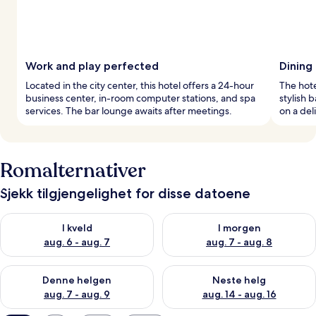
Work and play perfected
Dining
Located in the city center, this hotel offers a 24-hour
The hote
business center, in-room computer stations, and spa
stylish 
services. The bar lounge awaits after meetings.
on a del
Romalternativer
Sjekk tilgjengelighet for disse datoene
Sjekk tilgjengelighet for i kveld, aug. 6 - aug. 7
Sjekk tilgjengelighet for i mor
I kveld
I morgen
aug. 6 - aug. 7
aug. 7 - aug. 8
Sjekk tilgjengelighet for denne helgen, aug. 7 - aug. 9
Sjekk tilgjengelighet for neste 
Denne helgen
Neste helg
aug. 7 - aug. 9
aug. 14 - aug. 16