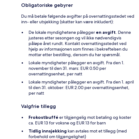
Obligatoriske gebyrer
Du må betale følgende avgifter på overnattingsstedet ved
inn- eller utsjekking (skatter kan være inkludert):
De lokale myndighetene pålegger
en avgift
. Denne
justeres etter sesongen og vil ikke nødvendigvis
påløpe året rundt. Kontakt overnattingsstedet ved
hjelp av informasjonen som finnes i bekreftelsen du
mottar etter bestilling, dersom du har spørsmål.
Lokale myndigheter pålegger en avgift. Fra den 1.
november til den 31. mars: EUR 0.50 per
overnattingsenhet, per natt
Lokale myndigheter pålegger en avgift. Fra den 1. april
til den 31. oktober: EUR 2.00 per overnattingsenhet,
per natt
Valgfrie tillegg
Frokostbuffé
er tilgjengelig mot betaling og koster
ca. EUR 13 for voksne og EUR 13 for barn
Tidlig innsjekking
kan avtales mot et tillegg (med
forbehold om tilgjengelighet)