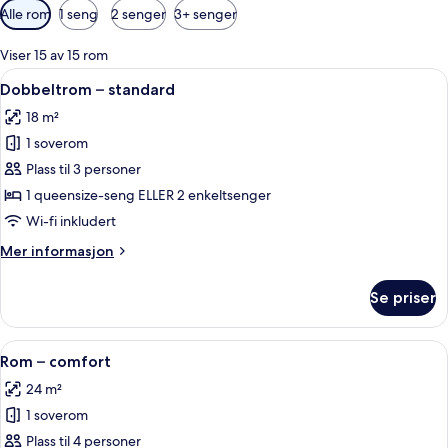
Tilgjengelige
Alle rom
1 seng
2 senger
3+ senger
filtre
for
Viser 15 av 15 rom
rom
Åpne
Dobbeltrom – standard | Sengetøy i e
14
Dobbeltrom – standard
alle
18 m²
bildene
1 soverom
av
Dobbeltrom
Plass til 3 personer
–
1 queensize-seng ELLER 2 enkeltsenger
standard
Wi-fi inkludert
Mer
Mer informasjon
informasjon
om
Se priser
Dobbeltrom
–
standard
Åpne
Rom – comfort | Sengetøy i egyptisk 
5
Rom – comfort
alle
24 m²
bildene
1 soverom
av
Rom
Plass til 4 personer