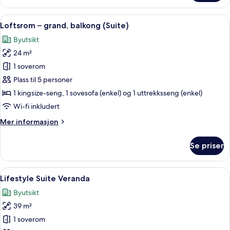
(Suite)
Åpne
Loftsrom – grand, balkong (Suite) |
10
Loftsrom – grand, balkong (Suite)
alle
Byutsikt
bildene
24 m²
av
Loftsrom
1 soverom
–
Plass til 5 personer
grand,
1 kingsize-seng, 1 sovesofa (enkel) og 1 uttrekksseng (enkel)
balkong
Wi-fi inkludert
(Suite)
Mer
Mer informasjon
informasjon
om
Se priser
Loftsrom
–
grand,
Åpne
Lifestyle Suite Veranda | Terrasse/pati
9
balkong
Lifestyle Suite Veranda
alle
(Suite)
Byutsikt
bildene
39 m²
av
Lifestyle
1 soverom