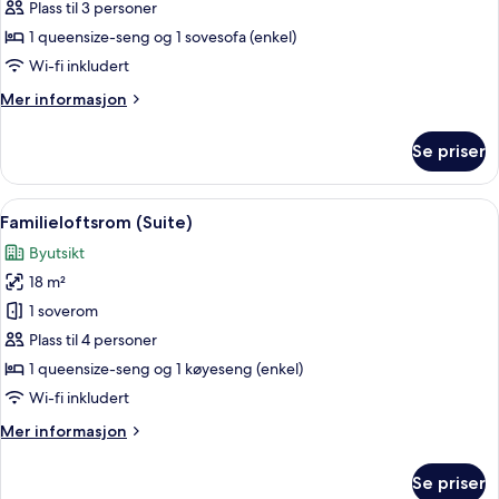
Loft
Plass til 3 personer
Suite
1 queensize-seng og 1 sovesofa (enkel)
Balcony
Wi-fi inkludert
Mer
Mer informasjon
informasjon
om
Se priser
Superior
Loft
Suite
Åpne
Familieloftsrom (Suite) | Oppholdso
10
Balcony
Familieloftsrom (Suite)
alle
Byutsikt
bildene
18 m²
av
Familieloftsrom
1 soverom
(Suite)
Plass til 4 personer
1 queensize-seng og 1 køyeseng (enkel)
Wi-fi inkludert
Mer
Mer informasjon
informasjon
om
Se priser
Familieloftsrom