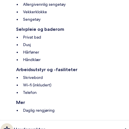
Allergivennlig sengetøy
Vekkerklokke
Sengetøy
Selvpleie og baderom
Privat bad
Dusj
Hårføner
Håndklær
Arbeidsutstyr og -fasiliteter
Skrivebord
Wi-fi (inkludert)
Telefon
Mer
Daglig rengjøring