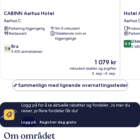
CABINN
Hotel
CABINN Aarhus Hotel
Hotel 
Aarhus
Atlantic
Aarhus C
Aarhus 
Hotel
Aarhus
Parkering tilgjengelig
Wi-fi inkludert
Frokos
Aarhus
C
Restaurant
Tilstøtende rom er
Parker
C
tilgjengelige
8.8
Utm
8,8
7.8
Bra
av
2 68
7,8
av
3 410 anmeldelser
10,
10,
Utmerke
Prisen
1 079 kr
Bra,
2 680
er
3 410
inkludert skatter og avgifter
anmelde
1 079 kr
3. sep.–4. sep.
anmeldelser
Sammenlign med lignende overnattingssteder
Logg på for å se aktuelle rabatter og fordeler. Jo mer du
reiser, jo flere fordeler får du!
Logg på
Registrer deg gratis
Om området