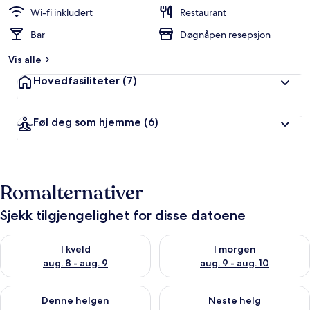
Wi-fi inkludert
Restaurant
Bar
Døgnåpen resepsjon
Vis alle
Hovedfasiliteter
(7)
Føl deg som hjemme
(6)
Romalternativer
Sjekk tilgjengelighet for disse datoene
Sjekk tilgjengelighet for i kveld, aug. 8 - aug. 9
Sjekk tilgjengelighet for i mor
I kveld
I morgen
aug. 8 - aug. 9
aug. 9 - aug. 10
Sjekk tilgjengelighet for denne helgen, aug. 14 - aug. 16
Sjekk tilgjengelighet for neste
Denne helgen
Neste helg