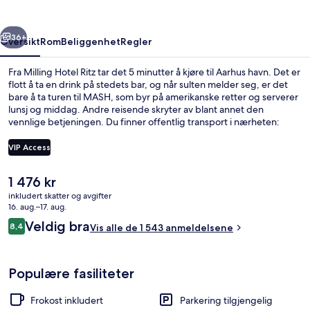
rige
Neste
36+
Oversikt
Rom
Beliggenhet
Regler
Fra Milling Hotel Ritz tar det 5 minutter å kjøre til Aarhus havn. Det er
flott å ta en drink på stedets bar, og når sulten melder seg, er det
bare å ta turen til MASH, som byr på amerikanske retter og serverer
lunsj og middag. Andre reisende skryter av blant annet den
vennlige betjeningen. Du finner offentlig transport i nærheten:
Skolebakken stasjon ligger bare 13 minutter unna til fots.
VIP Access
Den
1 476 kr
Frokostbuffé er inkludert hver dag
nåværende
inkludert skatter og avgifter
prisen
16. aug.–17. aug.
er
Anmeldelser
Veldig bra
8,4
Vis alle de 1 543 anmeldelsene
1 476 kr
8,4 av 10 –
Populære fasiliteter
Frokost inkludert
Parkering tilgjengelig