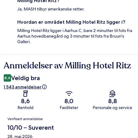
Milling Hotel Ritz?
Ja, MASH tilbyr amerikanske retter.
Hvordan er området Milling Hotel Ritz ligger i?
Milling Hotel Ritz ligger i Aarhus C, bare 2 minutter til fots fra
Aarhus hovedbanegård og 3 minutter til fots fra Bruun's
Galleri.
Anmeldelser av Milling Hotel Ritz
Anmeldelser
Veldig bra
8,4
1 543 anmeldelser
8,6
8,0
8,8
Renhold
Fasiliteter
Personale og service
Anmeldelser
Verifisert anmeldelse
10/10 – Suverent
28. mai 2026