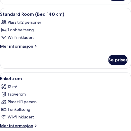
140
Double
cm)
Room
Åpne
Allergitestet sengetøy, skrivebord og 
12
(Bed
Standard Room (Bed 140 cm)
alle
140
Plass til 2 personer
cm)
bildene
1 dobbeltseng
av
Standard
Wi-fi inkludert
Room
Mer
Mer informasjon
(Bed
informasjon
om
140
Se priser
Standard
cm)
Room
(Bed
Åpne
Enkeltrom | Allergitestet sengetøy, sk
4
140
Enkeltrom
alle
cm)
12 m²
bildene
1 soverom
av
Enkeltrom
Plass til 1 person
1 enkeltseng
Wi-fi inkludert
Mer
Mer informasjon
informasjon