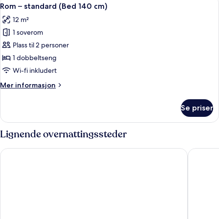
Åpne
4
1
Rom – standard (Bed 140 cm)
alle
kingsize-
12 m²
seng
bildene
1 soverom
av
Rom
Plass til 2 personer
–
1 dobbeltseng
standard
Wi-fi inkludert
(Bed
Mer
Mer informasjon
140
informasjon
cm)
om
Se priser
Rom
–
standard
Lignende overnattingssteder
(Bed
140
CABINN Aarhus Hotel
Hotel Atl
cm)