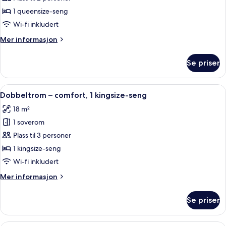
–
1 queensize-seng
standard,
Wi-fi inkludert
1
Mer
Mer informasjon
soverom
informasjon
om
Se priser
Dobbeltrom
–
standard,
Åpne
Dobbeltrom – comfort, 1 kingsize-seng 
10
1
Dobbeltrom – comfort, 1 kingsize-seng
alle
soverom
18 m²
bildene
1 soverom
av
Dobbeltrom
Plass til 3 personer
–
1 kingsize-seng
comfort,
Wi-fi inkludert
1
Mer
Mer informasjon
kingsize-
informasjon
seng
om
Se priser
Dobbeltrom
–
comfort,
Allergitestet sengetøy, skrivebord og 