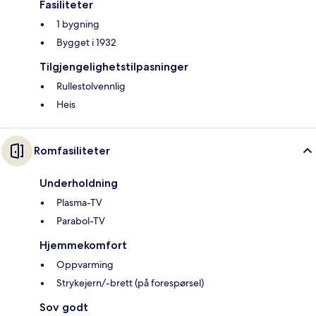
Fasiliteter
1 bygning
Bygget i 1932
Tilgjengelighetstilpasninger
Rullestolvennlig
Heis
Romfasiliteter
Underholdning
Plasma-TV
Parabol-TV
Hjemmekomfort
Oppvarming
Strykejern/-brett (på forespørsel)
Sov godt