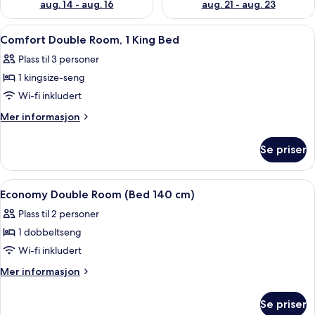
aug. 14 - aug. 16
aug. 21 - aug. 23
Åpne
Allergitestet sengetøy, skrivebord og 
6
Comfort Double Room, 1 King Bed
alle
Plass til 3 personer
bildene
1 kingsize-seng
av
Comfort
Wi-fi inkludert
Double
Mer
Mer informasjon
Room,
informasjon
om
1
Se priser
Comfort
King
Double
Bed
Room,
Åpne
Allergitestet sengetøy, skrivebord og 
7
1
Economy Double Room (Bed 140 cm)
alle
King
Plass til 2 personer
Bed
bildene
1 dobbeltseng
av
Economy
Wi-fi inkludert
Double
Mer
Mer informasjon
Room
informasjon
om
(Bed
Se priser
Economy