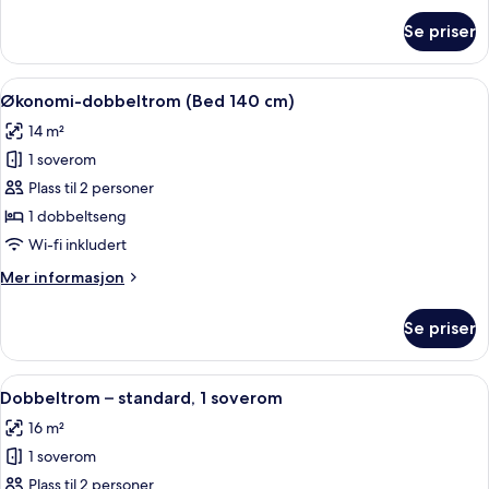
om
Se priser
Enkeltrom
Åpne
Allergitestet sengetøy, skrivebord og 
5
Økonomi-dobbeltrom (Bed 140 cm)
alle
14 m²
bildene
1 soverom
av
Økonomi-
Plass til 2 personer
dobbeltrom
1 dobbeltseng
(Bed
Wi-fi inkludert
140
Mer
Mer informasjon
cm)
informasjon
om
Se priser
Økonomi-
dobbeltrom
(Bed
Åpne
Dobbeltrom – standard, 1 soverom | Al
5
140
Dobbeltrom – standard, 1 soverom
alle
cm)
16 m²
bildene
1 soverom
av
Dobbeltrom
Plass til 2 personer