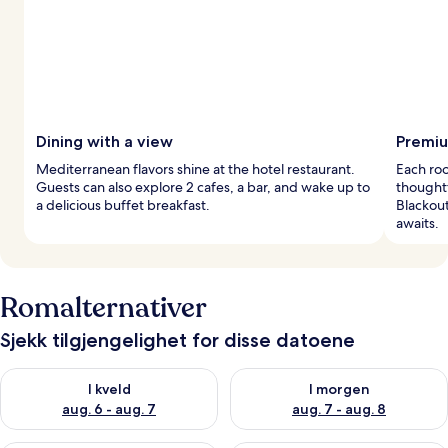
Dining with a view
Premiu
Mediterranean flavors shine at the hotel restaurant.
Each ro
Guests can also explore 2 cafes, a bar, and wake up to
thought
a delicious buffet breakfast.
Blackou
awaits.
Romalternativer
Sjekk tilgjengelighet for disse datoene
Sjekk tilgjengelighet for i kveld, aug. 6 - aug. 7
Sjekk tilgjengelighet for i mor
I kveld
I morgen
aug. 6 - aug. 7
aug. 7 - aug. 8