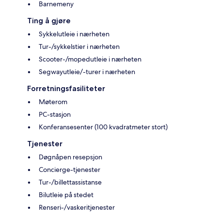
Barnemeny
Ting å gjøre
Sykkelutleie i nærheten
Tur-/sykkelstier i nærheten
Scooter-/mopedutleie i nærheten
Segwayutleie/-turer i nærheten
Forretningsfasiliteter
Møterom
PC-stasjon
Konferansesenter (100 kvadratmeter stort)
Tjenester
Døgnåpen resepsjon
Concierge-tjenester
Tur-/billettassistanse
Bilutleie på stedet
Renseri-/vaskeritjenester