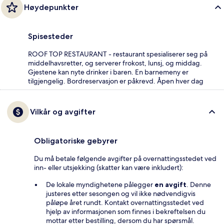
Høydepunkter
Spisesteder
ROOF TOP RESTAURANT - restaurant spesialiserer seg på
middelhavsretter, og serverer frokost, lunsj, og middag.
Gjestene kan nyte drinker i baren. En barnemeny er
tilgjengelig. Bordreservasjon er påkrevd. Åpen hver dag
Vilkår og avgifter
Obligatoriske gebyrer
Du må betale følgende avgifter på overnattingsstedet ved
inn- eller utsjekking (skatter kan være inkludert):
De lokale myndighetene pålegger
en avgift
. Denne
justeres etter sesongen og vil ikke nødvendigvis
påløpe året rundt. Kontakt overnattingsstedet ved
hjelp av informasjonen som finnes i bekreftelsen du
mottar etter bestilling, dersom du har spørsmål.