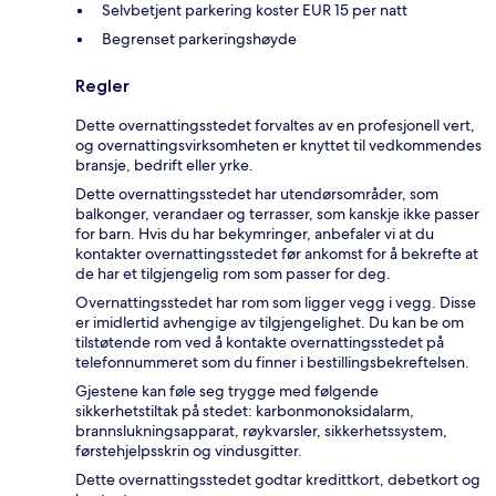
Selvbetjent parkering koster EUR 15 per natt
Begrenset parkeringshøyde
Regler
Dette overnattingsstedet forvaltes av en profesjonell vert,
og overnattingsvirksomheten er knyttet til vedkommendes
bransje, bedrift eller yrke.
Dette overnattingsstedet har utendørsområder, som
balkonger, verandaer og terrasser, som kanskje ikke passer
for barn. Hvis du har bekymringer, anbefaler vi at du
kontakter overnattingsstedet før ankomst for å bekrefte at
de har et tilgjengelig rom som passer for deg.
Overnattingsstedet har rom som ligger vegg i vegg. Disse
er imidlertid avhengige av tilgjengelighet. Du kan be om
tilstøtende rom ved å kontakte overnattingsstedet på
telefonnummeret som du finner i bestillingsbekreftelsen.
Gjestene kan føle seg trygge med følgende
sikkerhetstiltak på stedet: karbonmonoksidalarm,
brannslukningsapparat, røykvarsler, sikkerhetssystem,
førstehjelpsskrin og vindusgitter.
Dette overnattingsstedet godtar kredittkort, debetkort og