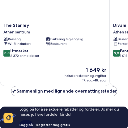
The
Divani
The Stanley
Divani
Stanley
Palace
Athen sentrum
Athen s
Athen
Acropoli
Basseng
Parkering tilgjengelig
Basse
sentrum
Athen
Wi-fi inkludert
Restaurant
Parker
sentrum
8.8
9.0
Utmerket
Fant
8,8
9,0
av
av
2 372 anmeldelser
1 01
10,
10,
Utmerket,
Fantasti
Prisen
1 649 kr
2 372
1 015
er
inkludert skatter og avgifter
anmeldelser
anmelde
1 649 kr
17. aug.–18. aug.
Sammenlign med lignende overnattingssteder
Logg på for å se aktuelle rabatter og fordeler. Jo mer du
reiser, jo flere fordeler får du!
Logg på
Registrer deg gratis