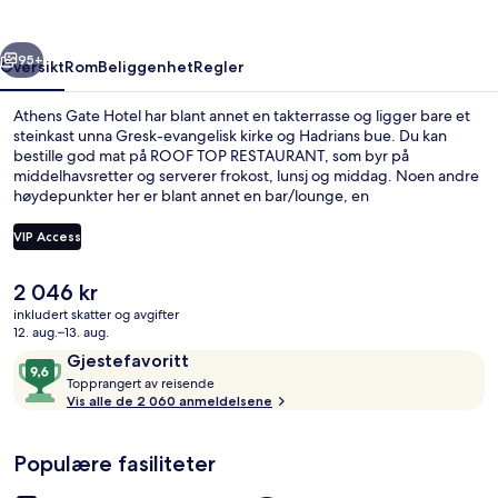
rige
Neste
95+
Oversikt
Rom
Beliggenhet
Regler
Athens Gate Hotel har blant annet en takterrasse og ligger bare et
steinkast unna Gresk-evangelisk kirke og Hadrians bue. Du kan
bestille god mat på ROOF TOP RESTAURANT, som byr på
middelhavsretter og serverer frokost, lunsj og middag. Noen andre
høydepunkter her er blant annet en bar/lounge, en
snackbar/delikatesseforretning og en terrasse. Andre reisende liker
blant annet den sentrale beliggenheten og severdighetene i
VIP Access
området. Det er dessuten heller ikke langt å gå til offentlig
transport: Det tar 3 minutter å gå til Akropoli stasjon og 4 minutter å
Den
2 046 kr
gå til Leoforos Vouliagmenis stasjon.
Frokost, lunsj og middag serveres
nåværende
inkludert skatter og avgifter
prisen
12. aug.–13. aug.
er
Anmeldelser
9,6
Gjestefavoritt
2 046 kr
T
av
Topprangert av reisende
o
Vis alle de 2 060 anmeldelsene
10,
p
Gjestefavoritt
p
Populære fasiliteter
r
a