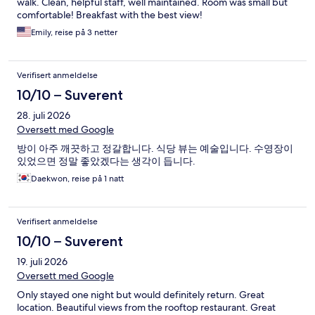
walk. Clean, helpful staff, well maintained. Room was small but
comfortable! Breakfast with the best view!
Emily, reise på 3 netter
Verifisert anmeldelse
10/10 – Suverent
28. juli 2026
Oversett med Google
방이 아주 깨끗하고 정갈합니다. 식당 뷰는 예술입니다. 수영장이
있었으면 정말 좋았겠다는 생각이 듭니다.
Daekwon, reise på 1 natt
Verifisert anmeldelse
10/10 – Suverent
19. juli 2026
Oversett med Google
Only stayed one night but would definitely return. Great
location. Beautiful views from the rooftop restaurant. Great