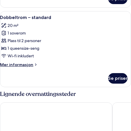
Dobbeltrom
Acropolis
–
View)
executive
Åpne
Dobbeltrom – standard | Sengetøy av 
7
(Temple
Dobbeltrom – standard
alle
of
20 m²
Zeus
bildene
or
1 soverom
av
Acropolis
Dobbeltrom
Plass til 2 personer
View)
–
1 queensize-seng
standard
Wi-fi inkludert
Mer
Mer informasjon
informasjon
om
Se priser
Dobbeltrom
–
standard
Lignende overnattingssteder
The Stanley
Divani P