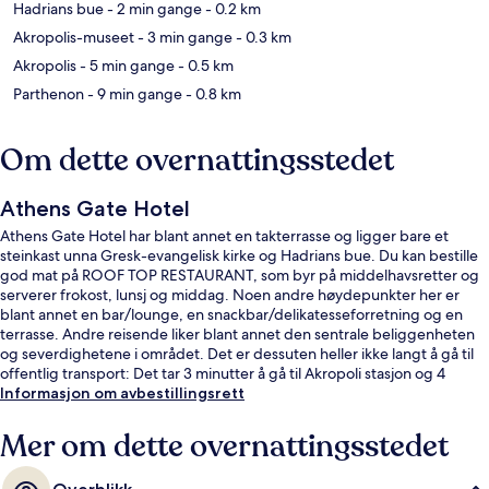
Hadrians bue
- 2 min gange
- 0.2 km
Akropolis-museet
- 3 min gange
- 0.3 km
Akropolis
- 5 min gange
- 0.5 km
Parthenon
- 9 min gange
- 0.8 km
Om dette overnattingsstedet
Athens Gate Hotel
Athens Gate Hotel har blant annet en takterrasse og ligger bare et
steinkast unna Gresk-evangelisk kirke og Hadrians bue. Du kan bestille
god mat på ROOF TOP RESTAURANT, som byr på middelhavsretter og
serverer frokost, lunsj og middag. Noen andre høydepunkter her er
blant annet en bar/lounge, en snackbar/delikatesseforretning og en
terrasse. Andre reisende liker blant annet den sentrale beliggenheten
og severdighetene i området. Det er dessuten heller ikke langt å gå til
offentlig transport: Det tar 3 minutter å gå til Akropoli stasjon og 4
minutter å gå til Leoforos Vouliagmenis stasjon.
Informasjon om avbestillingsrett
Mer om dette overnattingsstedet