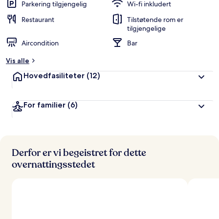
n
Parkering tilgjengelig
Wi-fi inkludert
g
e
Restaurant
Tilstøtende rom er
r
tilgjengelige
t
Aircondition
Bar
a
Vis alle
v
Hovedfasiliteter
(12)
r
e
i
For familier
(6)
s
e
n
d
e
Derfor er vi begeistret for dette
overnattingsstedet