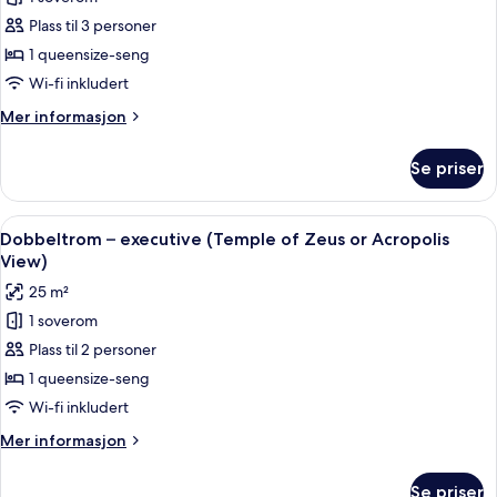
av
Suite
Plass til 3 personer
(Temple
1 queensize-seng
of
Wi-fi inkludert
Zeus
Mer
Mer informasjon
&
informasjon
Acropolis
om
Se priser
Suite
View)
(Temple
of
Åpne
Dobbeltrom – executive (Temple of Zeu
14
Zeus
Dobbeltrom – executive (Temple of Zeus or Acropolis
alle
&
View)
Acropolis
bildene
25 m²
View)
av
1 soverom
Dobbeltrom
Plass til 2 personer
–
executive
1 queensize-seng
(Temple
Wi-fi inkludert
of
Mer
Mer informasjon
Zeus
informasjon
or
om
Se priser