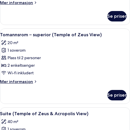
Mer
Mer informasjon
informasjon
om
Se priser
Tomannsrom
–
standard
Åpne
Utsikt fra rommet
8
Tomannsrom – superior (Temple of Zeus View)
alle
20 m²
bildene
1 soverom
av
Tomannsrom
Plass til 2 personer
–
2 enkeltsenger
superior
Wi-fi inkludert
(Temple
Mer
Mer informasjon
of
informasjon
Zeus
om
Se priser
Tomannsrom
View)
–
superior
Åpne
Suite (Temple of Zeus & Acropolis Vie
11
(Temple
Suite (Temple of Zeus & Acropolis View)
alle
of
40 m²
Zeus
bildene
View)
1 soverom