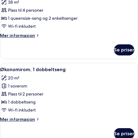
38 m²
Zeus
bildene
View)
Plass til 4 personer
av
Familierom,
1 queensize-seng og 2 enkeltsenger
rom
Wi-fi inkludert
vegg-
Mer
Mer informasjon
i-
informasjon
vegg
om
Se priser
Familierom,
rom
vegg-
Åpne
Økonomirom, 1 dobbeltseng | Sengetøy
7
i-
Økonomirom, 1 dobbeltseng
alle
vegg
20 m²
bildene
1 soverom
av
Økonomirom,
Plass til 2 personer
1
1 dobbeltseng
dobbeltseng
Wi-fi inkludert
Mer
Mer informasjon
informasjon
om
Se priser
Økonomirom,