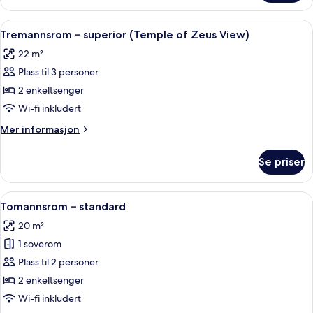
1
dobbeltseng
Åpne
Sengetøy av topp kvalitet, minibar, 
6
Tremannsrom – superior (Temple of Zeus View)
alle
22 m²
bildene
Plass til 3 personer
av
Tremannsrom
2 enkeltsenger
–
Wi-fi inkludert
superior
Mer
Mer informasjon
(Temple
informasjon
of
om
Se priser
Tremannsrom
Zeus
–
View)
superior
Åpne
Sengetøy av topp kvalitet, minibar, 
5
(Temple
Tomannsrom – standard
alle
of
20 m²
Zeus
bildene
View)
1 soverom
av
Tomannsrom
Plass til 2 personer
–
2 enkeltsenger
standard
Wi-fi inkludert