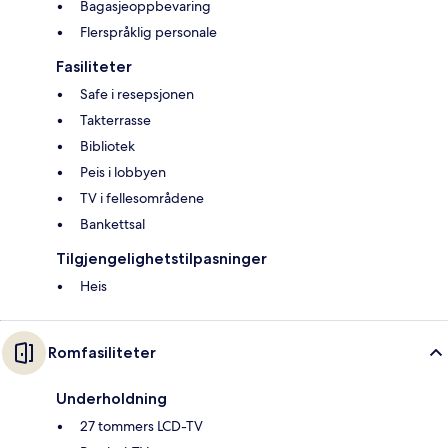
Bagasjeoppbevaring
Flerspråklig personale
Fasiliteter
Safe i resepsjonen
Takterrasse
Bibliotek
Peis i lobbyen
TV i fellesområdene
Bankettsal
Tilgjengelighetstilpasninger
Heis
Romfasiliteter
Underholdning
27 tommers LCD-TV