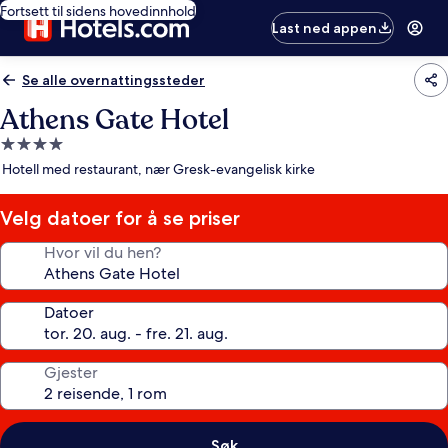
Fortsett til sidens hovedinnhold
Last ned appen
Se alle overnattingssteder
Athens Gate Hotel
Overnattingssted
med
Hotell med restaurant, nær Gresk-evangelisk kirke
4.0
stjerner
Velg datoer for å se priser
Hvor vil du hen?
Datoer
Gjester
Søk