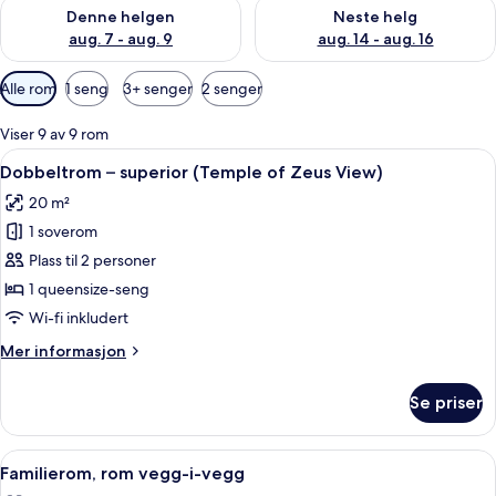
Sjekk tilgjengelighet for denne helgen, aug. 7 - aug. 9
Sjekk tilgjengelighet for neste 
Denne helgen
Neste helg
aug. 7 - aug. 9
aug. 14 - aug. 16
Tilgjengelige
Alle rom
1 seng
3+ senger
2 senger
filtre
for
Viser 9 av 9 rom
rom
Åpne
Utsikt fra rommet
8
Dobbeltrom – superior (Temple of Zeus View)
alle
20 m²
bildene
1 soverom
av
Dobbeltrom
Plass til 2 personer
–
1 queensize-seng
superior
Wi-fi inkludert
(Temple
Mer
Mer informasjon
of
informasjon
Zeus
om
Se priser
Dobbeltrom
View)
–
superior
Åpne
Sengetøy av topp kvalitet, minibar, 
9
(Temple
Familierom, rom vegg-i-vegg
alle
of