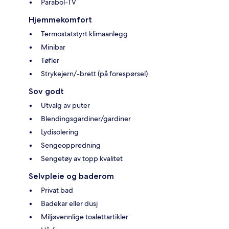
Parabol-TV
Hjemmekomfort
Termostatstyrt klimaanlegg
Minibar
Tøfler
Strykejern/-brett (på forespørsel)
Sov godt
Utvalg av puter
Blendingsgardiner/gardiner
Lydisolering
Sengeoppredning
Sengetøy av topp kvalitet
Selvpleie og baderom
Privat bad
Badekar eller dusj
Miljøvennlige toalettartikler