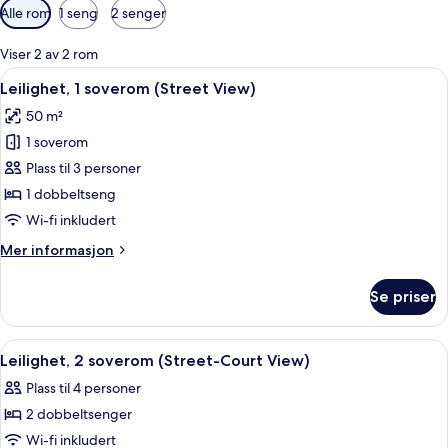
Tilgjengelige
Alle rom
1 seng
2 senger
filtre
for
Viser 2 av 2 rom
rom
Åpne
Flatskjerm-TV
11
Leilighet, 1 soverom (Street View)
alle
50 m²
bildene
1 soverom
av
Leilighet,
Plass til 3 personer
1
1 dobbeltseng
soverom
Wi-fi inkludert
(Street
Mer
Mer informasjon
View)
informasjon
om
Se priser
Leilighet,
1
soverom
Åpne
Flatskjerm-TV
13
(Street
Leilighet, 2 soverom (Street-Court View)
alle
View)
Plass til 4 personer
bildene
2 dobbeltsenger
av
Leilighet,
Wi-fi inkludert