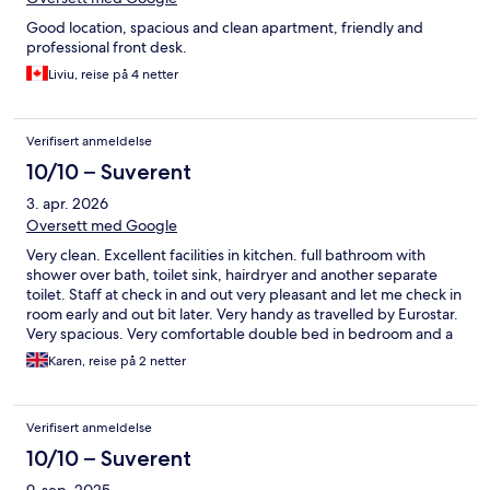
Good location, spacious and clean apartment, friendly and
professional front desk.
Liviu, reise på 4 netter
Verifisert anmeldelse
10/10 – Suverent
3. apr. 2026
Oversett med Google
Very clean. Excellent facilities in kitchen. full bathroom with
shower over bath, toilet sink, hairdryer and another separate
toilet. Staff at check in and out very pleasant and let me check in
room early and out bit later. Very handy as travelled by Eurostar.
Very spacious. Very comfortable double bed in bedroom and a
settee in lounge that converted into a comfortable double bed.
Karen, reise på 2 netter
Lovely little balcony with table and 2 chairs . Very nice to sit
outside with a cuppa. 5 mins walk to European Parliament and
some shops restaurants. Bus opposite road take you to VUB
Verifisert anmeldelse
university, place flagey market and bus to city centre
10/10 – Suverent