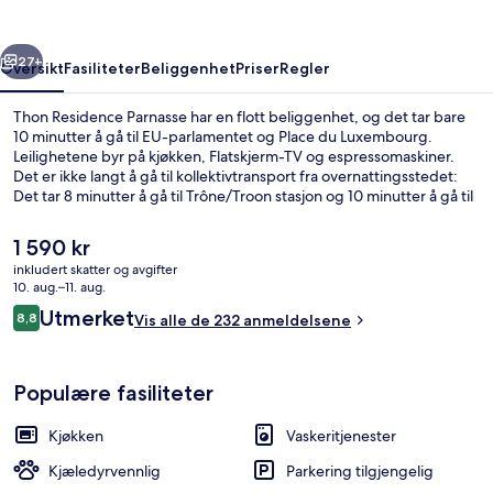
rige
Neste
27+
Oversikt
Fasiliteter
Beliggenhet
Priser
Regler
Thon Residence Parnasse har en flott beliggenhet, og det tar bare
10 minutter å gå til EU-parlamentet og Place du Luxembourg.
Leilighetene byr på kjøkken, Flatskjerm-TV og espressomaskiner.
Det er ikke langt å gå til kollektivtransport fra overnattingsstedet:
Det tar 8 minutter å gå til Trône/Troon stasjon og 10 minutter å gå til
Porte de Namur/Naamsepoort stasjon.
Den
1 590 kr
nåværende
inkludert skatter og avgifter
prisen
10. aug.–11. aug.
Gateutsikt
er
Anmeldelser
Utmerket
8,8
Vis alle de 232 anmeldelsene
1 590 kr
8,8 av 10 –
Populære fasiliteter
Kjøkken
Vaskeritjenester
Kjæledyrvennlig
Parkering tilgjengelig