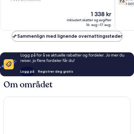
7,6
av
1 00
10,
10,
Suverent,
Prisen
1 338 kr
Bra,
1 006
er
1 001
inkludert skatter og avgifter
anmeldelser
1 338 kr
16. aug.–17. aug.
anmelde
Sammenlign med lignende overnattingssteder
Logg på for å se aktuelle rabatter og fordeler. Jo mer du
reiser, jo flere fordeler får du!
Logg på
Registrer deg gratis
Om området