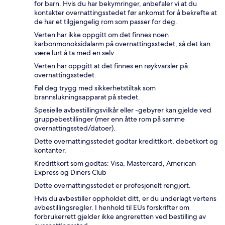
for barn. Hvis du har bekymringer, anbefaler vi at du
kontakter overnattingsstedet før ankomst for å bekrefte at
de har et tilgjengelig rom som passer for deg.
Verten har ikke oppgitt om det finnes noen
karbonmonoksidalarm på overnattingsstedet, så det kan
være lurt å ta med en selv.
Verten har oppgitt at det finnes en røykvarsler på
overnattingsstedet.
Føl deg trygg med sikkerhetstiltak som
brannslukningsapparat på stedet.
Spesielle avbestillingsvilkår eller -gebyrer kan gjelde ved
gruppebestillinger (mer enn åtte rom på samme
overnattingssted/datoer).
Dette overnattingsstedet godtar kredittkort, debetkort og
kontanter.
Kredittkort som godtas: Visa, Mastercard, American
Express og Diners Club
Dette overnattingsstedet er profesjonelt rengjort.
Hvis du avbestiller oppholdet ditt, er du underlagt vertens
avbestillingsregler. I henhold til EUs forskrifter om
forbrukerrett gjelder ikke angreretten ved bestilling av