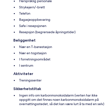
Flerspråklig personale
Strykejern/-brett
Telefon
Bagasjeoppbevaring
Safe i resepsjonen
Resepsjon (begrensede åpningstider)
Beliggenhet
Nær en T-banestasjon
Nær en togstasjon
I forretningsområdet
I sentrum
Aktiviteter
Treningssenter
Sikkerhetstiltak
Ingen info om karbonmonoksidalarm (verten har ikke
oppgitt om det finnes noen karbonmonoksidalarm på
overnattingsstedet, så det kan være lurt å ta med en selv)