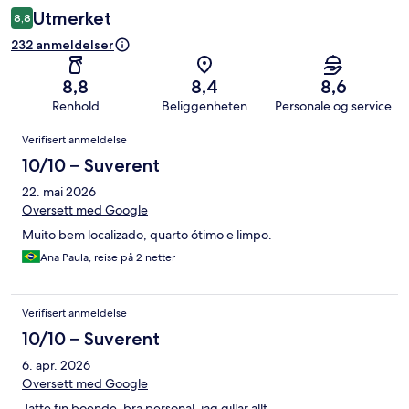
Utmerket
8,8
232 anmeldelser
8,8
8,4
8,6
Renhold
Beliggenheten
Personale og service
Anmeldelser
Verifisert anmeldelse
10/10 – Suverent
22. mai 2026
Oversett med Google
Muito bem localizado, quarto ótimo e limpo.
Ana Paula, reise på 2 netter
Verifisert anmeldelse
10/10 – Suverent
6. apr. 2026
Oversett med Google
Jätte fin boende, bra personal, jag gillar allt