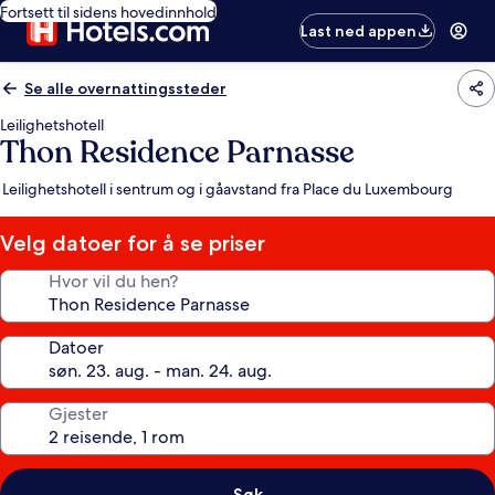
Fortsett til sidens hovedinnhold
Last ned appen
Se alle overnattingssteder
Leilighetshotell
Thon Residence Parnasse
Leilighetshotell i sentrum og i gåavstand fra Place du Luxembourg
Velg datoer for å se priser
Hvor vil du hen?
Datoer
Gjester
Søk