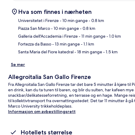
Hva som finnes i nærheten
Universitetet i Firenze
- 10 min gange
- 0.8 km
Piazza San Marco
- 10 min gange
- 0.8 km
Kart
Galleria dell'Accademia i Firenze
- 11 min gange
- 1.0 km
Fortezza da Basso
- 13 min gange
- 1.1 km
Santa Maria del Fiore katedral
- 18 min gange
- 1.5 km
Se mer
Allegroitalia San Gallo Firenze
Fra Allegroitalia San Gallo Firenze tar det bare 5 minutter å kjøre til
en drink, kan du ta turen til baren, og blir du sulten, har kafeen my
snackbar/delikatesseforretning, en terrasse og en hage. Mange reis
til kollektivtransport fra overnattingsstedet: Det tar 11 minutter å gå t
Marco University trikkeholdeplass.
Informasjon om avbestillingsrett
Hotellets størrelse