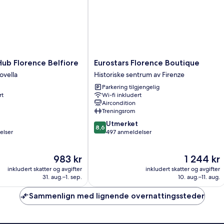
Eurostars
Hub Florence Belfiore
Eurostars Florence Boutique
Florence
ovella
Historiske sentrum av Firenze
Boutique
Parkering tilgjengelig
Historiske
rt
Wi-fi inkludert
sentrum
Aircondition
av
Treningsrom
Firenze
8.6
Utmerket
8,6
av
elser
497 anmeldelser
10,
Utmerket,
Prisen
Prisen
983 kr
1 244 kr
497
er
er
anmeldelser
inkludert skatter og avgifter
inkludert skatter og avgifter
983 kr
1 244 kr
31. aug.–1. sep.
10. aug.–11. aug.
Sammenlign med lignende overnattingssteder