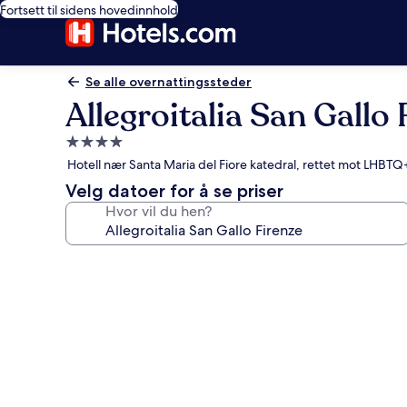
Fortsett til sidens hovedinnhold
Se alle overnattingssteder
Allegroitalia San Gallo
Overnattingssted
med
Hotell nær Santa Maria del Fiore katedral, rettet mot LHBTQ
4.0
Velg datoer for å se priser
stjerner
Hvor vil du hen?
Bildegalleri
av
Allegroitalia
San
Gallo
Firenze