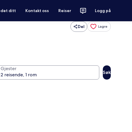
det ditt
Kontakt oss
Reiser
Logg på
Del
Lagre
Gjester
Søk