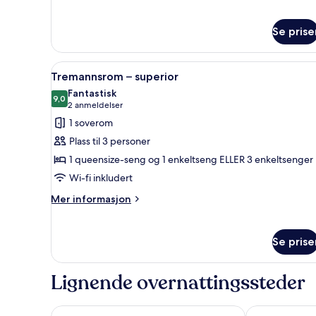
om
Dobbeltrom
–
Se prise
classic
Åpne
Tremannsrom – superior | Safe
8
Tremannsrom – superior
alle
Fantastisk
bildene
9,0
9,0 av 10
(2
2 anmeldelser
av
anmeldelser)
1 soverom
Tremannsrom
Plass til 3 personer
–
1 queensize-seng og 1 enkeltseng ELLER 3 enkeltsenger
superior
Wi-fi inkludert
Mer
Mer informasjon
informasjon
om
Tremannsrom
Se prise
–
superior
Lignende overnattingssteder
The Social Hub Florence Lavagnini
The Social Hu