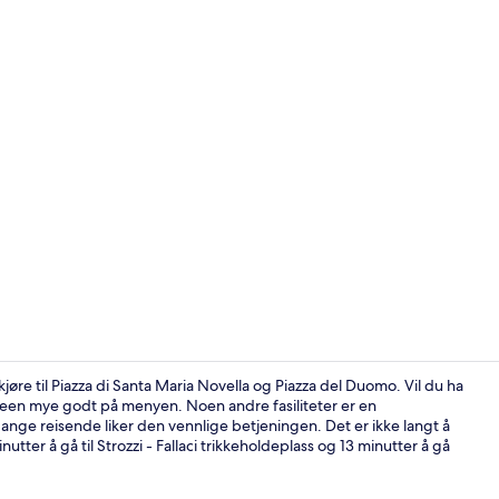
Bar (på over
 kjøre til Piazza di Santa Maria Novella og Piazza del Duomo. Vil du ha
 kafeen mye godt på menyen. Noen andre fasiliteter er en
ange reisende liker den vennlige betjeningen. Det er ikke langt å
Mat og drik
nutter å gå til Strozzi - Fallaci trikkeholdeplass og 13 minutter å gå