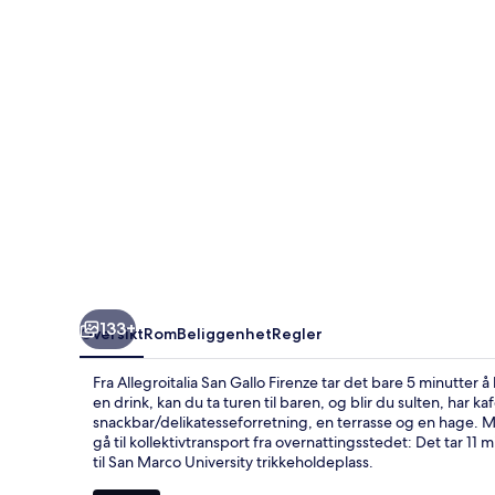
133+
Oversikt
Rom
Beliggenhet
Regler
Fra Allegroitalia San Gallo Firenze tar det bare 5 minutter å
en drink, kan du ta turen til baren, og blir du sulten, har
snackbar/delikatesseforretning, en terrasse og en hage. M
gå til kollektivtransport fra overnattingsstedet: Det tar 11 mi
til San Marco University trikkeholdeplass.