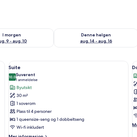
elighet for i morgen, aug. 9 - aug. 10
Sjekk tilgjengelighet for denne helgen
I morgen
Denne helgen
ug. 9 - aug. 10
aug. 14 - aug. 16
å rommet, skrivebord og skrivebord for bærbar PC
Åpne
Suite | Safe på rommet, skrivebord og
Å
16
Suite
Do
alle
al
Suverent
bildene
10,0
b
10,0 av 10
(1
1 anmeldelse
av
a
anmeldelse)
Byutsikt
Suite
D
30 m²
–
1 soverom
j
Plass til 4 personer
1 queensize-seng og 1 dobbeltseng
M
Me
Wi-fi inkludert
in
o
Mer
Mer informasjon