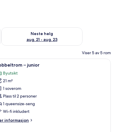
, aug. 14 - aug. 16
Sjekk tilgjengelighet for neste helg, aug. 21 - aug. 23
Neste helg
aug. 21 - aug. 23
Viser 5 av 5 rom
 skrivebord for bærbar PC
pne
Dobbeltrom – junior | Safe på rommet, skriv
8
bbeltrom – junior
le
Byutsikt
ildene
21 m²
v
obbeltrom
1 soverom
Plass til 2 personer
unior
1 queensize-seng
Wi-fi inkludert
er
r informasjon
formasjon
m