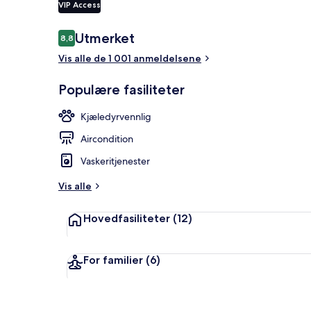
VIP Access
Anmeldelser
Utmerket
8,8
8,8 av 10 –
Inngang
Vis alle de 1 001 anmeldelsene
Populære fasiliteter
Kjæledyrvennlig
Aircondition
Vaskeritjenester
Vis alle
Hovedfasiliteter
(12)
For familier
(6)