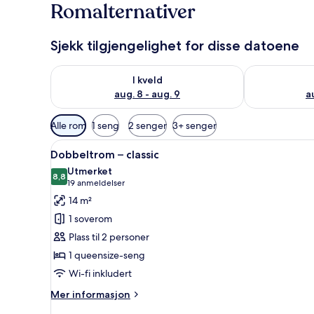
Romalternativer
Sjekk tilgjengelighet for disse datoene
Sjekk tilgjengelighet for i kveld, aug. 8 - aug. 9
Sjekk tilgjeng
I kveld
aug. 8 - aug. 9
a
Tilgjengelige
Alle rom
1 seng
2 senger
3+ senger
filtre
Åpne
Dobbeltrom – classic | Safe p
for
7
Dobbeltrom – classic
alle
rom
Utmerket
bildene
8,8
8,8 av 10
(19
19 anmeldelser
av
anmeldelser)
14 m²
Dobbeltrom
1 soverom
–
Plass til 2 personer
classic
1 queensize-seng
Wi-fi inkludert
Mer
Mer informasjon
informasjon