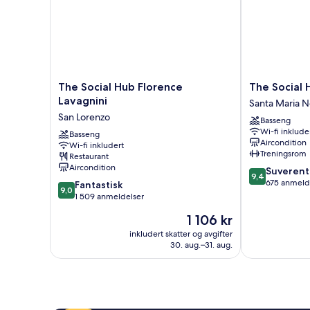
The
The
The Social Hub Florence
The Social 
Social
Social
Lavagnini
Santa Maria N
Hub
Hub
San Lorenzo
Basseng
Florence
Florence
Wi-fi inklude
Lavagnini
Basseng
Belfiore
Aircondition
Wi-fi inkludert
San
Santa
Treningsrom
Restaurant
Lorenzo
Maria
Aircondition
9.4
Suverent
Novella
9,4
av
675 anmeld
9.0
Fantastisk
9,0
10,
av
1 509 anmeldelser
Suverent,
10,
Prisen
1 106 kr
675
Fantastisk,
er
anmeldelser
1 509
inkludert skatter og avgifter
1 106 kr
30. aug.–31. aug.
anmeldelser