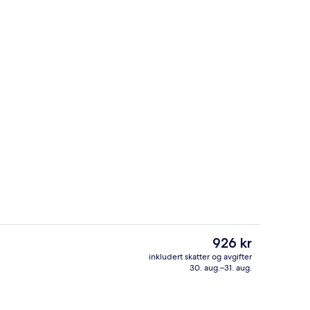
nattingsstedet)
Sitteområde i lobbyen
Den
926 kr
nåværende
inkludert skatter og avgifter
prisen
30. aug.–31. aug.
ke
Inn-/utsjekkingsautomat
er
926 kr