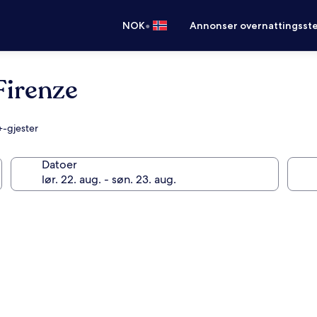
•
NOK
Annonser overnattingsste
 Firenze
+-gjester
Datoer