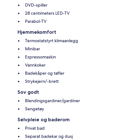
DVD-spiller
28 centimeters LED-TV
Parabol-TV
Hjemmekomfort
Termostatstyrt klimaanlegg
Minibar
Espressomaskin
Vannkoker
Badekåper og tøfler
Strykejern/-brett
Sov godt
Blendingsgardiner/gardiner
Sengetøy
Selvpleie og baderom
Privat bad
Separat badekar og dusj