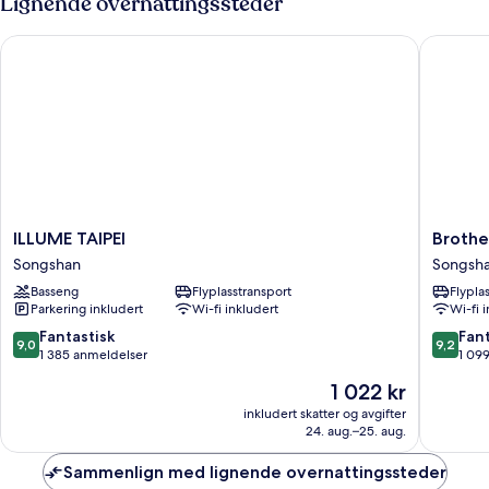
Lignende overnattingssteder
2
enkeltsenger
ILLUME TAIPEI
Brother 
ILLUME
Brother
ILLUME TAIPEI
Brothe
TAIPEI
Hotel
Songshan
Songsh
Songshan
Songsh
Basseng
Flyplasstransport
Flypla
Parkering inkludert
Wi-fi inkludert
Wi-fi 
9.0
9.2
Fantastisk
Fant
9,0
9,2
av
av
1 385 anmeldelser
1 09
10,
10,
Prisen
1 022 kr
Fantastisk,
Fantasti
er
1 385
1 099
inkludert skatter og avgifter
1 022 kr
24. aug.–25. aug.
anmeldelser
anmelde
Sammenlign med lignende overnattingssteder