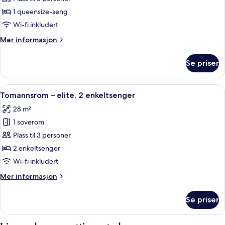
–
1 queensize-seng
elite,
Wi-fi inkludert
1
Mer
Mer informasjon
queensize-
informasjon
seng
om
Se priser
Rom
–
elite,
Åpne
Tomannsrom – elite, 2 enkeltsenger | 
5
1
Tomannsrom – elite, 2 enkeltsenger
alle
queensize-
28 m²
seng
bildene
1 soverom
av
Tomannsrom
Plass til 3 personer
–
2 enkeltsenger
elite,
Wi-fi inkludert
2
Mer
Mer informasjon
enkeltsenger
informasjon
om
Se priser
Tomannsrom
–
elite,