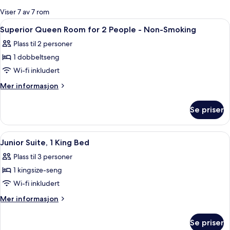
for
Viser 7 av 7 rom
rom
Åpne
Minibar, safe på rommet, skrivebord 
17
Superior Queen Room for 2 People - Non-Smoking
alle
Plass til 2 personer
bildene
1 dobbeltseng
av
Superior
Wi-fi inkludert
Queen
Mer
Mer informasjon
Room
informasjon
om
for
Se priser
Superior
2
Queen
People
Room
Åpne
Minibar, safe på rommet, skrivebord 
14
-
for
Junior Suite, 1 King Bed
alle
2
Non-
Plass til 3 personer
People
bildene
Smoking
-
1 kingsize-seng
av
Non-
Junior
Wi-fi inkludert
Smoking
Suite,
Mer
Mer informasjon
1
informasjon
om
King
Se priser
Junior