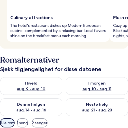
Culinary attractions
Plush r
The hotel's restaurant dishes up Modern European
Cozy up 
cuisine, complemented by a relaxing bar. Local flavors
Blackout
shine on the breakfast menu each morning.
nights, 
Romalternativer
Sjekk tilgjengelighet for disse datoene
Sjekk tilgjengelighet for i kveld, aug. 9 - aug. 10
Sjekk tilgjengelighet for i mor
I kveld
I morgen
aug. 9 - aug. 10
aug. 10 - aug. 11
Sjekk tilgjengelighet for denne helgen, aug. 14 - aug. 16
Sjekk tilgjengelighet for neste
Denne helgen
Neste helg
aug. 14 - aug. 16
aug. 21 - aug. 23
Tilgjengelige
Alle rom
1 seng
2 senger
filtre