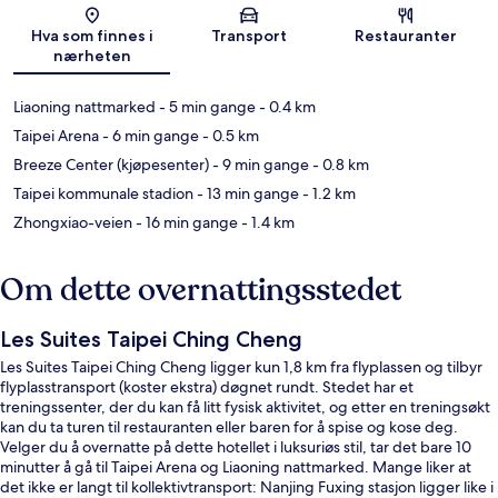
Kart
Hva som finnes i
Transport
Restauranter
nærheten
Liaoning nattmarked
- 5 min gange
- 0.4 km
Taipei Arena
- 6 min gange
- 0.5 km
Breeze Center (kjøpesenter)
- 9 min gange
- 0.8 km
Taipei kommunale stadion
- 13 min gange
- 1.2 km
Zhongxiao-veien
- 16 min gange
- 1.4 km
Om dette overnattingsstedet
Les Suites Taipei Ching Cheng
Les Suites Taipei Ching Cheng ligger kun 1,8 km fra flyplassen og tilbyr
flyplasstransport (koster ekstra) døgnet rundt. Stedet har et
treningssenter, der du kan få litt fysisk aktivitet, og etter en treningsøkt
kan du ta turen til restauranten eller baren for å spise og kose deg.
Velger du å overnatte på dette hotellet i luksuriøs stil, tar det bare 10
minutter å gå til Taipei Arena og Liaoning nattmarked. Mange liker at
det ikke er langt til kollektivtransport: Nanjing Fuxing stasjon ligger like i