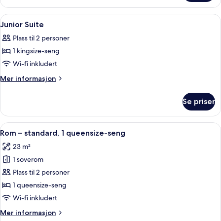
Bed
Suite,
1
Åpne
Minibar, safe på rommet, skrivebord 
13
King
Junior Suite
alle
Bed
Plass til 2 personer
bildene
1 kingsize-seng
av
Junior
Wi-fi inkludert
Suite
Mer
Mer informasjon
informasjon
om
Se priser
Junior
Suite
Åpne
Rom – standard, 1 queensize-seng | Mi
12
Rom – standard, 1 queensize-seng
alle
23 m²
bildene
1 soverom
av
Rom
Plass til 2 personer
–
1 queensize-seng
standard,
Wi-fi inkludert
1
Mer
Mer informasjon
queensize-
informasjon