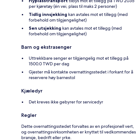
Flyplasstransport
tilbys mot et tillegg på TWD 2035
per kjøretøy (én vei, plass til maks 2 personer)
Tidlig innsjekking
kan avtales mot et tillegg (med
forbehold om tilgjengelighet)
Sen utsjekking
kan avtales mot et tillegg (med
forbehold om tilgjengelighet)
Barn og ekstrasenger
Uttrekkbare senger er tilgjengelig mot et tillegg på
1500.0 TWD per dag
Gjester må kontakte overnattingsstedet i forkant for å
reservere høy barnestol
Kjæledyr
Det kreves ikke gebyrer for servicedyr
Regler
Dette overnattingsstedet forvaltes av en profesjonell vert,
og overnattingsvirksomheten er knyttet til vedkommendes
bransje, bedrift eller yrke.