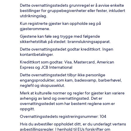
Dette overnattingsstedets grunnregel er å avvise enkelte
bestillinger for gruppebegivenheter eller fester, inkludert
utdrikningslag.
Kun registrerte gjester kan oppholde seg på
gjesterommene.
Gjestene kan føle seg trygge med følgende
sikkerhetstiltak på stedet: brannslukningsapparat.
Dette overnattingsstedet godtar kredittkort. Ingen
kontantbetalinger.
Kredittkort som godtas: Visa, Mastercard, American
Express og JCB International
Dette overnattingsstedet tilbyr ikke personlige
engangsprodukter, som kam, badesvamp, barberhøvel,
neglefil og skopusseklut.
Merk at kulturelle normer og regler for gjester kan variere
avhengig av land og overnattingssted. Det er
overnattingsstedet som har bestemt reglene som er
oppgitt.
Overnattingsstedets registreringsnummer: 104
Hvis du avbestiller oppholdet ditt, er du underlagt vertens
avbestillingsregler. I henhold til EUs forskrifter om