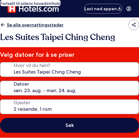
Fortsett til sidens hovedinnhold
Last ned appen
Se alle overnattingssteder
Les Suites Taipei Ching Cheng
Velg datoer for å se priser
Hvor vil du hen?
Datoer
Gjester
Søk