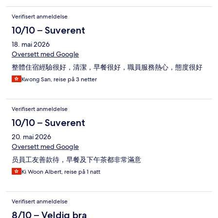
Verifisert anmeldelse
10/10 – Suverent
18. mai 2026
Oversett med Google
整體住宿經驗很好，清潔，早餐很好，職員服務熱心，態度很好
Kwong San, reise på 3 netter
Verifisert anmeldelse
10/10 – Suverent
20. mai 2026
Oversett med Google
员員工友善款待，早餐及下午茶都非常滿意
Ki Woon Albert, reise på 1 natt
Verifisert anmeldelse
8/10 – Veldig bra