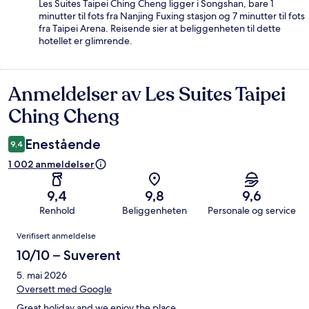
Les Suites Taipei Ching Cheng ligger i Songshan, bare 1
minutter til fots fra Nanjing Fuxing stasjon og 7 minutter til fots
fra Taipei Arena. Reisende sier at beliggenheten til dette
hotellet er glimrende.
Anmeldelser av Les Suites Taipei
Anmeldelser
Ching Cheng
Enestående
9,4
1 002 anmeldelser
9,4
9,8
9,6
Renhold
Beliggenheten
Personale og service
Anmeldelser
Verifisert anmeldelse
10/10 – Suverent
5. mai 2026
Oversett med Google
Great holiday and we enjoy the place