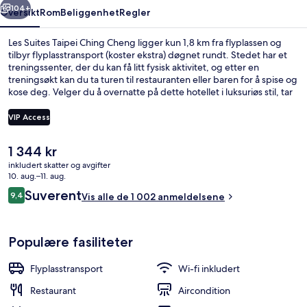
104+
Oversikt
Rom
Beliggenhet
Regler
Les Suites Taipei Ching Cheng ligger kun 1,8 km fra flyplassen og
tilbyr flyplasstransport (koster ekstra) døgnet rundt. Stedet har et
treningssenter, der du kan få litt fysisk aktivitet, og etter en
treningsøkt kan du ta turen til restauranten eller baren for å spise og
kose deg. Velger du å overnatte på dette hotellet i luksuriøs stil, tar
det bare 10 minutter å gå til Taipei Arena og Liaoning nattmarked.
Mange liker at det ikke er langt til kollektivtransport: Nanjing Fuxing
VIP Access
stasjon ligger like i nærheten, og det tar 10 minutter å gå til
Songshan stasjon.
Den
1 344 kr
Lobby
nåværende
inkludert skatter og avgifter
prisen
10. aug.–11. aug.
er
Anmeldelser
Suverent
9,4
Vis alle de 1 002 anmeldelsene
1 344 kr
9,4 av 10 –
Populære fasiliteter
Flyplasstransport
Wi-fi inkludert
Restaurant
Aircondition