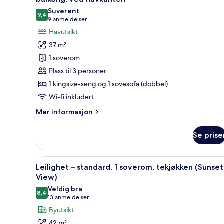
sovesofa,
bildene
Suverent
kjøkken,
9,4
av
9,4 av 10
(9
9 anmeldelser
ved
Rom
anmeldelser)
Havutsikt
havkanten
–
37 m²
executive,
1 soverom
1
Plass til 3 personer
kingsize-
1 kingsize-seng og 1 sovesofa (dobbel)
seng
Wi-fi inkludert
med
sovesofa,
Mer
Mer informasjon
balkong,
informasjon
om
ved
Se prise
Rom
havkanten
–
executive,
Åpne
Leilighet – standard, 1 sovero
10
1
Leilighet – standard, 1 soverom, tekjøkken (Sunset
alle
kingsize-
View)
seng
bildene
Veldig bra
med
8,4
av
8,4 av 10
(13
13 anmeldelser
sovesofa,
Leilighet
anmeldelser)
Byutsikt
balkong,
–
ved
42 m²