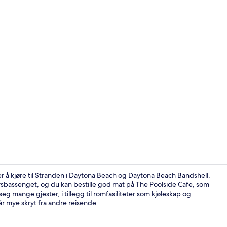
Utsikt fra o
er å kjøre til Stranden i Daytona Beach og Daytona Beach Bandshell.
bassenget, og du kan bestille god mat på The Poolside Cafe, som
seg mange gjester, i tillegg til romfasiliteter som kjøleskap og
Leilighet – 
 mye skryt fra andre reisende.