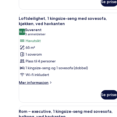
delvis
Se prise
Rom
havutsikt
–
standard,
Åpne
Loftsleilighet, 1 kingsize-sen
10
1
Loftsleilighet, 1 kingsize-seng med sovesofa,
alle
kingsize-
kjøkken, ved havkanten
seng
bildene
Suverent
med
10,0
av
10,0 av 10
(3
3 anmeldelser
sovesofa,
Loftsleilighet,
anmeldelser)
Havutsikt
balkong,
1
delvis
65 m²
havutsikt
kingsize-
1 soverom
seng
Plass til 4 personer
med
1 kingsize-seng og 1 sovesofa (dobbel)
sovesofa,
Wi-fi inkludert
kjøkken,
ved
Mer
Mer informasjon
havkanten
informasjon
om
Se prise
Loftsleilighet,
1
kingsize-
Åpne
Sengetøy av topp kvalitet, sa
9
seng
Rom – executive, 1 kingsize-seng med sovesofa,
alle
med
balkong, ved havkanten