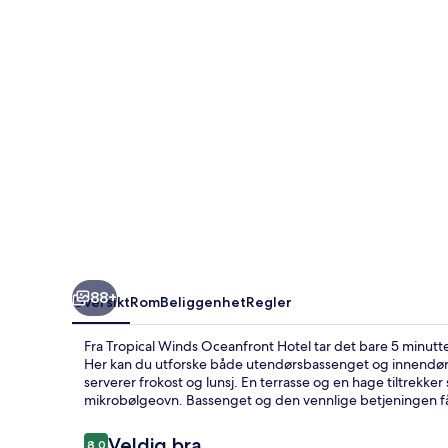
88+
Oversikt
Rom
Beliggenhet
Regler
Fra Tropical Winds Oceanfront Hotel tar det bare 5 minutt
Her kan du utforske både utendørsbassenget og innendørs
serverer frokost og lunsj. En terrasse og en hage tiltrekker 
mikrobølgeovn. Bassenget og den vennlige betjeningen får
Anmeldelser
Veldig bra
8,0