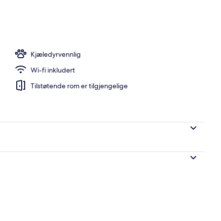
, 2 queensize-senger, balkong, ved havkanten | Sengetøy av topp kvalitet,
Kjæledyrvennlig
Wi-fi inkludert
Tilstøtende rom er tilgjengelige