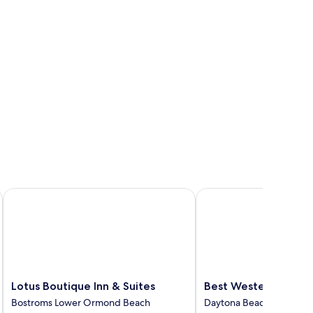
Lotus Boutique Inn & Suites
Best Western Aku Tiki 
Lotus
Best
Lotus Boutique Inn & Suites
Best Western Aku Tik
Boutique
Western
Bostroms Lower Ormond Beach
Daytona Beach Shores
Inn
Aku