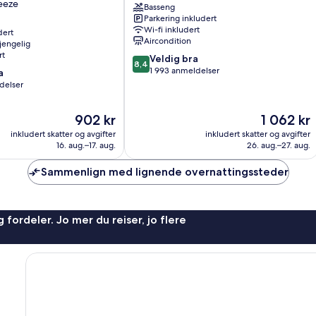
eeze
Basseng
Suites
Parkering inkludert
Davis
Wi-fi inkludert
dert
Aircondition
gjengelig
rt
8.4
Veldig bra
8,4
av
1 993 anmeldelser
a
10,
delser
Veldig
bra,
Prisen
Prisen
902 kr
1 062 kr
1 993
er
er
anmeldelser
inkludert skatter og avgifter
inkludert skatter og avgifter
902 kr
1 062 kr
16. aug.–17. aug.
26. aug.–27. aug.
Sammenlign med lignende overnattingssteder
 fordeler. Jo mer du reiser, jo flere