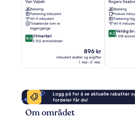
Van Valzah
Rogers Seabr
Wyndham
Suites
Daytona
Basseng
Daytona
Basseng
Parkering inkludert
Frokost inklu
Oceanfront
Beach
Wi-fi inkludert
Parkering til
Van
Oceanfront
Tilstøtende rom er
Wi-fi inklude
Valzah
Rogers
tilgjengelige
8.2
Seabreeze
Veldig br
8,2
8.6
Utmerket
av
1 018 anmel
8,6
av
2 102 anmeldelser
10,
10,
Veldig
Prisen
896 kr
Utmerket,
bra,
er
2 102
inkludert skatter og avgifter
1 018
896 kr
1. sep.–2. sep.
anmeldelser
anmeldelser
Logg på for å se aktuelle rabatter og
fordeler får du!
Om området