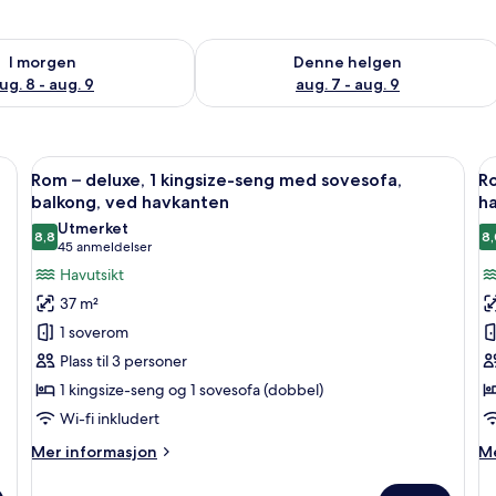
elighet for i morgen, aug. 8 - aug. 9
Sjekk tilgjengelighet for denne helgen
I morgen
Denne helgen
ug. 8 - aug. 9
aug. 7 - aug. 9
g med sovesofa, balkong, delvis havutsikt | Sengetøy av topp kvalitet, saf
Åpne
Rom – deluxe, 1 kingsize-seng med so
Å
5
Rom – deluxe, 1 kingsize-seng med sovesofa,
Ro
alle
al
balkong, ved havkanten
ha
bildene
b
Utmerket
8,8
8,
av
a
8,8 av 10
(45
45 anmeldelser
Rom
R
anmeldelser)
Havutsikt
–
–
37 m²
deluxe,
s
1 soverom
1
2
Plass til 3 personer
kingsize-
q
1 kingsize-seng og 1 sovesofa (dobbel)
seng
s
Wi-fi inkludert
med
d
sovesofa,
h
Mer
M
Mer informasjon
Me
balkong,
informasjon
1.
in
om
o