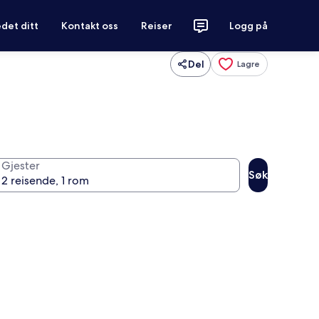
det ditt
Kontakt oss
Reiser
Logg på
Del
Lagre
Gjester
Søk