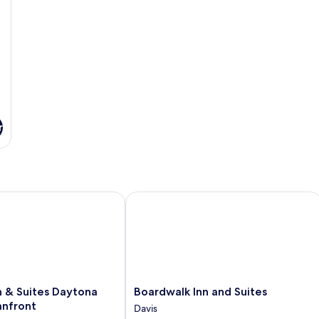
r
& Suites Daytona Beach Oceanfront
Boardwalk Inn and Suites
Boardwalk
n & Suites Daytona
Boardwalk Inn and Suites
Inn
nfront
Davis
and