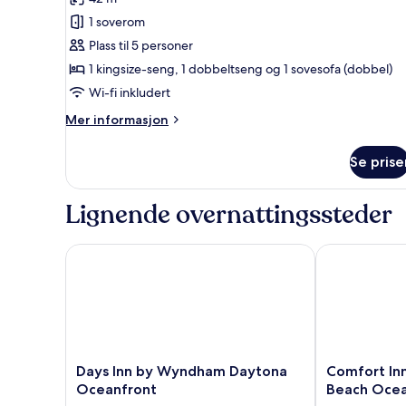
havkanten
standard,
1 soverom
1
Plass til 5 personer
soverom,
1 kingsize-seng, 1 dobbeltseng og 1 sovesofa (dobbel)
tekjøkken
Wi-fi inkludert
(Sunset
View)
Mer
Mer informasjon
informasjon
om
Se prise
Leilighet
–
standard,
Lignende overnattingssteder
1
soverom,
tekjøkken
Days Inn by Wyndham Daytona Oceanfront
Comfort Inn 
(Sunset
View)
Days
Comfort
Days Inn by Wyndham Daytona
Comfort In
Inn
Inn
Oceanfront
Beach Ocea
by
&