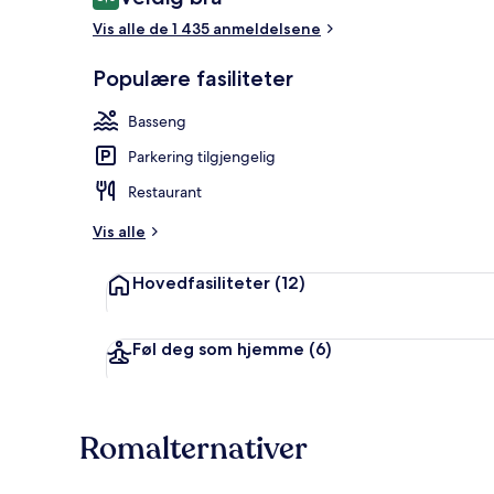
8,0 av 10 –
Vis alle de 1 435 anmeldelsene
Rom – deluxe
Populære fasiliteter
Basseng
Parkering tilgjengelig
Restaurant
Vis alle
Hovedfasiliteter
(12)
Føl deg som hjemme
(6)
Romalternativer