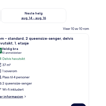
, aug. 7 - aug. 9
Sjekk tilgjengelighet for neste helg, aug. 14 - aug. 16
Neste helg
aug. 14 - aug. 16
Viser 10 av 10 rom
e på rommet og blendingsgardiner
vesofa, balkong, ved havkanten | Sengetøy av topp kvalitet, safe på rommet
pne
Rom – standard, 2 queensize-senger, delvis ha
6
m – standard, 2 queensize-senger, delvis
le
vutsikt, 1. etasje
ildene
Veldig bra
0
v
8,0 av 10
(10
10 anmeldelser
om
anmeldelser)
Delvis havutsikt
37 m²
tandard,
1 soverom
Plass til 4 personer
ueensize-
2 queensize-senger
enger,
Wi-fi inkludert
elvis
avutsikt,
er
r informasjon
formasjon
m