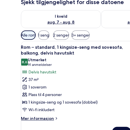
Sjekk tilgjengelighet for disse datoene
Sjekk tilgjengelighet for i kveld, aug. 7 - aug. 8
Sjekk tilgjeng
I kveld
aug. 7 - aug. 8
a
Tilgjengelige
Alle rom
1 seng
2 senger
3+ senger
filtre
Åpne
Rom – standard, 1 kingsize-sen
for
11
Rom – standard, 1 kingsize-seng med sovesofa,
alle
rom
balkong, delvis havutsikt
bildene
Utmerket
8,6
av
8,6 av 10
(91
91 anmeldelser
Rom
anmeldelser)
Delvis havutsikt
–
37 m²
standard,
1 soverom
1
Plass til 4 personer
kingsize-
1 kingsize-seng og 1 sovesofa (dobbel)
seng
Wi-fi inkludert
med
sovesofa,
Mer
Mer informasjon
balkong,
informasjon
om