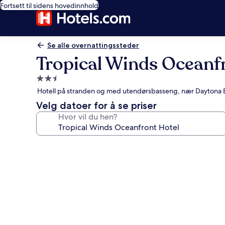
Fortsett til sidens hovedinnhold
Se alle overnattingssteder
Tropical Winds Oceanf
Overnattingssted
med
Hotell på stranden og med utendørsbasseng, nær Daytona
2.5
Velg datoer for å se priser
stjerner
Hvor vil du hen?
Bildegalleri
av
Tropical
Winds
Oceanfront
Hotel