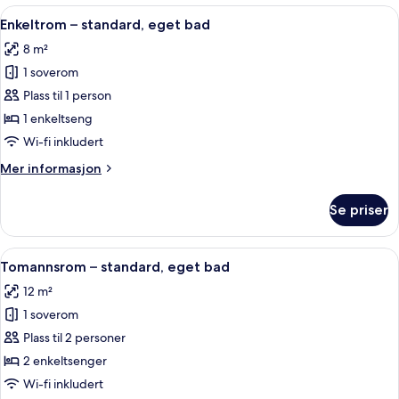
rom
Åpne
Enkeltrom – standard, eget bad | Sen
13
Enkeltrom – standard, eget bad
alle
8 m²
bildene
1 soverom
av
Enkeltrom
Plass til 1 person
–
1 enkeltseng
standard,
Wi-fi inkludert
eget
Mer
Mer informasjon
bad
informasjon
om
Se priser
Enkeltrom
–
standard,
Åpne
Tomannsrom – standard, eget bad | Se
10
eget
Tomannsrom – standard, eget bad
alle
bad
12 m²
bildene
1 soverom
av
Tomannsrom
Plass til 2 personer
–
2 enkeltsenger
standard,
Wi-fi inkludert