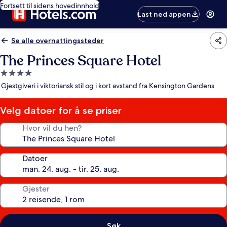
Fortsett til sidens hovedinnhold
Last ned appen
Se alle overnattingssteder
The Princes Square Hotel
Overnattingssted
med
Gjestgiveri i viktoriansk stil og i kort avstand fra Kensington Gardens
4.0
stjerner
Velg datoer for å se priser
Hvor vil du hen?
Datoer
Gjester
Søk