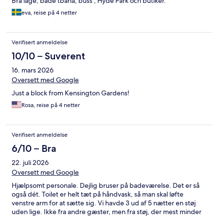
Bra läge, både tbana, buss , Hyde Park och butiker.
eva, reise på 4 netter
Verifisert anmeldelse
10/10 – Suverent
16. mars 2026
Oversett med Google
Just a block from Kensington Gardens!
Rosa, reise på 4 netter
Verifisert anmeldelse
6/10 – Bra
22. juli 2026
Oversett med Google
Hjælpsomt personale. Dejlig bruser på badeværelse. Det er så
også dét. Toilet er helt tæt på håndvask, så man skal løfte
venstre arm for at sætte sig. Vi havde 3 ud af 5 nætter en støj
uden lige. Ikke fra andre gæster, men fra støj, der mest minder