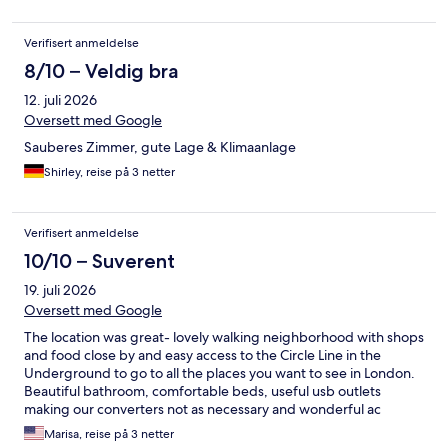
Verifisert anmeldelse
8/10 – Veldig bra
12. juli 2026
Oversett med Google
Sauberes Zimmer, gute Lage & Klimaanlage
Shirley, reise på 3 netter
Verifisert anmeldelse
10/10 – Suverent
19. juli 2026
Oversett med Google
The location was great- lovely walking neighborhood with shops
and food close by and easy access to the Circle Line in the
Underground to go to all the places you want to see in London.
Beautiful bathroom, comfortable beds, useful usb outlets
making our converters not as necessary and wonderful ac
during the heat wave. We definitely want to come back for
Marisa, reise på 3 netter
another stay!