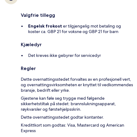
Valgfrie tillegg
Engelsk frokost
er tilgjengelig mot betaling og
koster ca. GBP 21 for voksne og GBP 21 for barn
Kjæledyr
Det kreves ikke gebyrer for servicedyr
Regler
Dette overnattingsstedet forvaltes av en profesjonell vert,
og overnattingsvirksomheten er knyttet til vedkommendes
bransje, bedrift eller yrke.
Gjestene kan føle seg trygge med følgende
sikkerhetstiltak på stedet: brannslukningsapparat,
røykvarsler og førstehjelpsskrin.
Dette overnattingsstedet godtar kontanter.
Kredittkort som godtas: Visa, Mastercard og American
Express