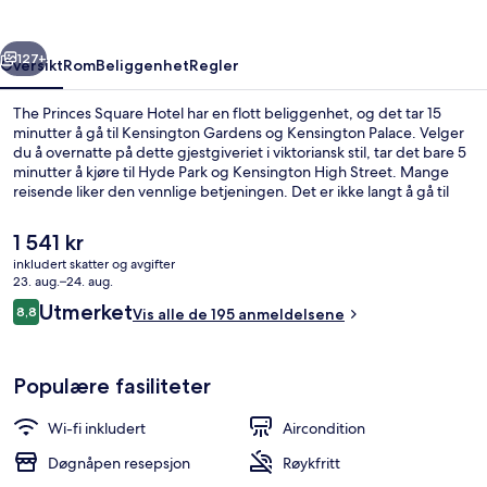
rige
Neste
127+
Oversikt
Rom
Beliggenhet
Regler
The Princes Square Hotel har en flott beliggenhet, og det tar 15
minutter å gå til Kensington Gardens og Kensington Palace. Velger
du å overnatte på dette gjestgiveriet i viktoriansk stil, tar det bare 5
minutter å kjøre til Hyde Park og Kensington High Street. Mange
reisende liker den vennlige betjeningen. Det er ikke langt å gå til
kollektivtransport fra overnattingsstedet: Det tar 4 minutter å gå til
Bayswater undergrunnsstasjon og 7 minutter å gå til Queensway
Den
1 541 kr
undergrunnsstasjon.
nåværende
inkludert skatter og avgifter
prisen
23. aug.–24. aug.
Lobby
er
Anmeldelser
Utmerket
8,8
Vis alle de 195 anmeldelsene
1 541 kr
8,8 av 10 –
Populære fasiliteter
Wi-fi inkludert
Aircondition
Døgnåpen resepsjon
Røykfritt