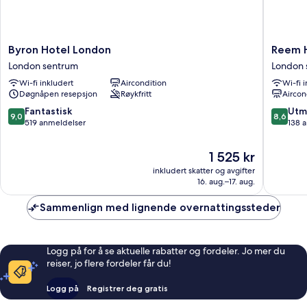
Byron
Reem
Byron Hotel London
Reem 
Hotel
Hotel
London sentrum
London 
London
London
Wi-fi inkludert
Aircondition
Wi-fi 
London
sentrum
Døgnåpen resepsjon
Røykfritt
Aircon
sentrum
9.0
8.6
Fantastisk
Utm
9,0
8,6
av
av
519 anmeldelser
138 
10,
10,
Fantastisk,
Utmerke
Prisen
1 525 kr
519
138
er
inkludert skatter og avgifter
anmeldelser
anmelde
1 525 kr
16. aug.–17. aug.
Sammenlign med lignende overnattingssteder
Logg på for å se aktuelle rabatter og fordeler. Jo mer du
reiser, jo flere fordeler får du!
Logg på
Registrer deg gratis