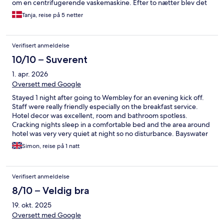
om en centrifugerende vaskemaskine. Efter to nætter blev det
løst. Men sidste nat var støjen retur. Virkelig ødelæggende for
Tanja, reise på 5 netter
nattesøvnen. Så på trods af venligt personale og god
beliggenhed, er det ikke et hotel, vi vil vælge igen. Desværre.
Verifisert anmeldelse
10/10 – Suverent
1. apr. 2026
Oversett med Google
Stayed 1 night after going to Wembley for an evening kick off.
Staff were really friendly especially on the breakfast service.
Hotel decor was excellent, room and bathroom spotless.
Cracking nights sleep in a comfortable bed and the area around
hotel was very very quiet at night so no disturbance. Bayswater
Underground Station literally just round corner with 3 decent
Simon, reise på 1 natt
pubs in between. Wouldn’t hesitate to go back for another stay.
Verifisert anmeldelse
8/10 – Veldig bra
19. okt. 2025
Oversett med Google