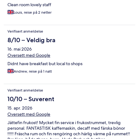
Clean room lovely staff
Louis, reise på 2 netter
Verifisert anmeldelse
8/10 – Veldig bra
16. mai 2026
Oversett med Google
Didnt have breakfast but local to shops
Andrew, reise på 1 natt
Verifisert anmeldelse
10/10 – Suverent
15. apr. 2026
Oversett med Google
Jättefin frukost! Mycket fin service i frukostrummet, trevlig
personal. FANTASTISK kaffemaskin, decaff med färska bönor
!!!!! Fräscha rum och fin rengöring och härlig värme på rummet!!