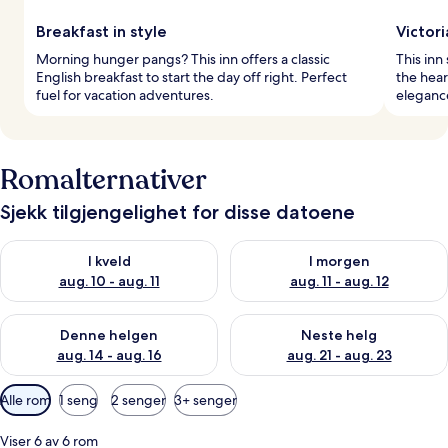
Breakfast in style
Victor
Morning hunger pangs? This inn offers a classic
This inn
English breakfast to start the day off right. Perfect
the hear
fuel for vacation adventures.
eleganc
Romalternativer
Sjekk tilgjengelighet for disse datoene
Sjekk tilgjengelighet for i kveld, aug. 10 - aug. 11
Sjekk tilgjengelighet for i morg
I kveld
I morgen
aug. 10 - aug. 11
aug. 11 - aug. 12
Sjekk tilgjengelighet for denne helgen, aug. 14 - aug. 16
Sjekk tilgjengelighet for neste
Denne helgen
Neste helg
aug. 14 - aug. 16
aug. 21 - aug. 23
Tilgjengelige
Alle rom
1 seng
2 senger
3+ senger
filtre
for
Viser 6 av 6 rom