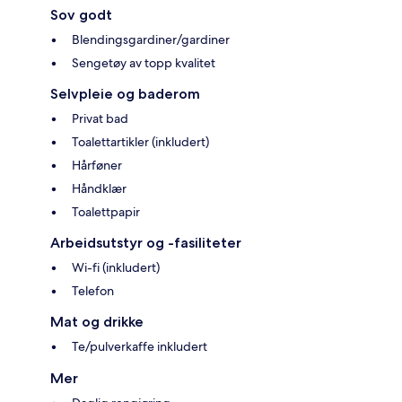
Sov godt
Blendingsgardiner/gardiner
Sengetøy av topp kvalitet
Selvpleie og baderom
Privat bad
Toalettartikler (inkludert)
Hårføner
Håndklær
Toalettpapir
Arbeidsutstyr og -fasiliteter
Wi-fi (inkludert)
Telefon
Mat og drikke
Te/pulverkaffe inkludert
Mer