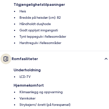
Tilgjengelighetstilpasninger
Heis
Bredde på heisdør (cm): 82
Håndholdt dusjhode
Godt opplyst inngangssti
Tynt teppegulv i fellesområder
Hardtregulv i fellesområder
Romfasiliteter
Underholdning
LCD-TV
Hjemmekomfort
Klimaanlegg og oppvarming
Vannkoker
Strykejern/-brett (på forespørsel)