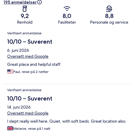
195 anmeldelser
9,2
8,0
8,8
Renhold
Fasiliteter
Personale og service
Anmeldelser
Verifisert anmeldelse
10/10 – Suverent
6. juni 2026
Oversett med Google
Great place and helpful staff.
Paul, reise på 2 netter
Verifisert anmeldelse
10/10 – Suverent
14. juni 2026
Oversett med Google
I slept really well here. Quiet, with soft beds. Great location also.
Melanie, reise på 1 natt