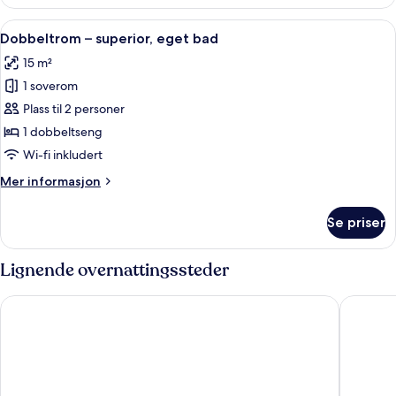
–
standard,
Åpne
Dobbeltrom – superior, eget bad | Se
12
eget
Dobbeltrom – superior, eget bad
alle
bad
15 m²
bildene
1 soverom
av
Dobbeltrom
Plass til 2 personer
–
1 dobbeltseng
superior,
Wi-fi inkludert
eget
Mer
Mer informasjon
bad
informasjon
om
Se priser
Dobbeltrom
–
superior,
Lignende overnattingssteder
eget
bad
Byron Hotel London
Reem Ho