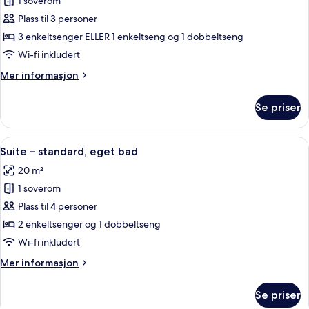
1 soverom
av
Tremannsrom
Plass til 3 personer
–
3 enkeltsenger ELLER 1 enkeltseng og 1 dobbeltseng
standard,
Wi-fi inkludert
eget
Mer
Mer informasjon
bad
informasjon
om
Se priser
Tremannsrom
–
standard,
Åpne
Suite – standard, eget bad | Sengetøy
12
eget
Suite – standard, eget bad
alle
bad
20 m²
bildene
1 soverom
av
Suite
Plass til 4 personer
–
2 enkeltsenger og 1 dobbeltseng
standard,
Wi-fi inkludert
eget
Mer
Mer informasjon
bad
informasjon
om
Se priser
Suite