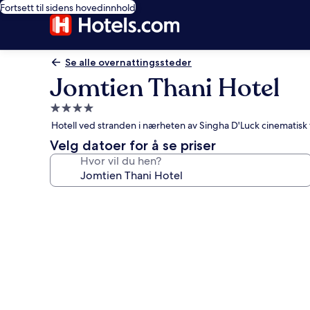
Fortsett til sidens hovedinnhold
Se alle overnattingssteder
Jomtien Thani Hotel
Overnattingssted
med
Hotell ved stranden i nærheten av Singha D'Luck cinematisk
4.0
Velg datoer for å se priser
stjerner
Hvor vil du hen?
Bildegalleri
av
Jomtien
Thani
Hotel