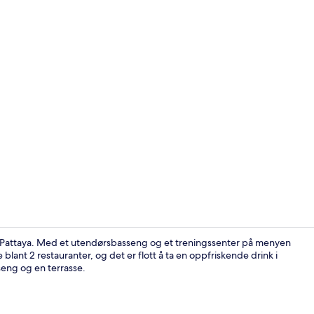
Frokostbuffé
n i Pattaya. Med et utendørsbasseng og et treningssenter på menyen
blant 2 restauranter, og det er flott å ta en oppfriskende drink i
eng og en terrasse.
Utsikt fra o