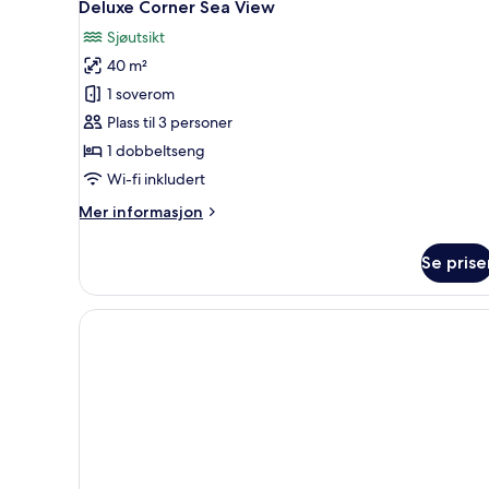
10
Deluxe Corner Sea View
alle
Sjøutsikt
bildene
40 m²
av
Deluxe
1 soverom
Corner
Plass til 3 personer
Sea
1 dobbeltseng
View
Wi-fi inkludert
Mer
Mer informasjon
informasjon
om
Se prise
Deluxe
Corner
Sea
View