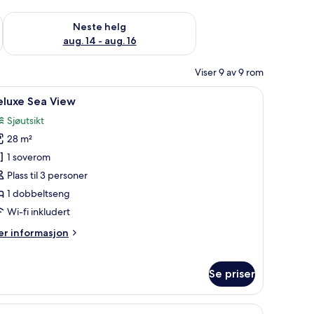
, aug. 7 - aug. 9
Sjekk tilgjengelighet for neste helg, aug. 14 - aug. 16
Neste helg
aug. 14 - aug. 16
Viser 9 av 9 rom
afe på rommet og skrivebord
pne
Deluxe Sea View | Sengetøy av topp kvalitet,
12
eluxe Sea View
le
Sjøutsikt
ildene
28 m²
v
eluxe
1 soverom
ea
Plass til 3 personer
iew
1 dobbeltseng
Wi-fi inkludert
er
r informasjon
formasjon
m
luxe
Se priser
a
ew
et, minibar, safe på rommet og skrivebord
pne
Suite Ocean View | Sengetøy av topp kvalitet