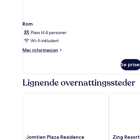
Rom
Plass til 4 personer
Wi-fi inkludert
Mer
Mer informasjon
informasjon
om
Se prise
Rom
Lignende overnattingssteder
Jomtien Plaza Residence
Zing Resort &
Jomtien
Zing
Jomtien Plaza Residence
Zing Resort