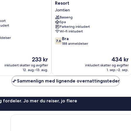
World
Resort
Beachfront
Jomtien
Resort
Jomtien
Basseng
port
Spa
ludert
Parkering inkludert
Wi-fi inkludert
ldelser
7.6
Bra
7,6
av
188 anmeldelser
10,
Bra,
Prisen
Prisen
233 kr
434 kr
188
er
er
anmeldelser
inkludert skatter og avgifter
inkludert skatter og avgifter
233 kr
434 kr
12. aug.–13. aug.
1. sep.–2. sep.
Sammenlign med lignende overnattingssteder
 fordeler. Jo mer du reiser, jo flere