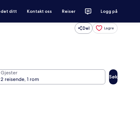
det ditt
Kontakt oss
Reiser
Logg på
Del
Lagre
Gjester
Søk