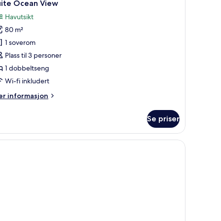
11
uite Ocean View
le
Havutsikt
ildene
80 m²
v
uite
1 soverom
cean
Plass til 3 personer
iew
1 dobbeltseng
Wi-fi inkludert
er
r informasjon
formasjon
m
Se priser
ite
cean
ew