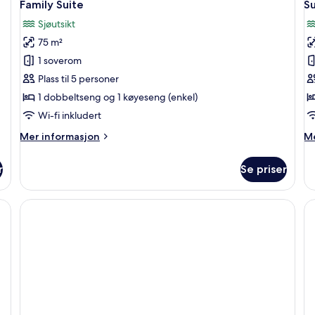
13
Family Suite
S
alle
al
Sjøutsikt
bildene
b
75 m²
av
a
Family
S
1 soverom
Suite
O
Plass til 5 personer
V
1 dobbeltseng og 1 køyeseng (enkel)
Wi-fi inkludert
Mer
M
Mer informasjon
Me
informasjon
in
om
o
r
Se priser
Family
Su
Suite
O
Vi