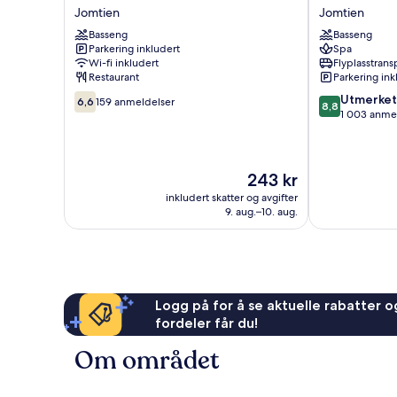
Plaza
Resort
Jomtien
Jomtien
Residence
&
Basseng
Basseng
Jomtien
Spa
Parkering inkludert
Spa
Jomtien
Wi-fi inkludert
Flyplasstrans
Restaurant
Parkering ink
6.6
8.8
Utmerket
6,6
159 anmeldelser
8,8
av
av
1 003 anme
10,
10,
159
Utmerket,
anmeldelser
1 003
Prisen
243 kr
anmeldelser
er
inkludert skatter og avgifter
243 kr
9. aug.–10. aug.
Logg på for å se aktuelle rabatter og
fordeler får du!
Om området