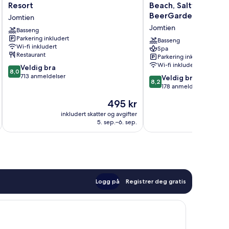
Palm
Beach
Resort
Beach, Saltwater Po
Beach
Resort
BeerGarden
Jomtien
Hotel
-
Jomtien
And
Basseng
100m
Parkering inkludert
Resort
to
Basseng
Wi-fi inkludert
Jomtien
Beach,
Spa
Restaurant
Parkering inkludert
Saltwater
Wi-fi inkludert
8.0
Veldig bra
Pool
8,0
av
713 anmeldelser
&
8.2
Veldig bra
8,2
10,
BeerGarden
av
178 anmeldelser
Veldig
Jomtien
10,
Prisen
495 kr
bra,
Veldig
er
713
bra,
inkludert skatter og avgifter
inkludert 
495 kr
anmeldelser
5. sep.–6. sep.
178
anmeldelser
Logg på
Registrer deg gratis