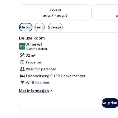
Sjekk tilgjengelighet for i kveld, aug. 7 - aug. 8
Sjekk tilgjeng
I kveld
aug. 7 - aug. 8
a
Tilgjengelige
Alle rom
1 seng
2 senger
filtre
Åpne
Sengetøy av topp kvalitet, min
for
12
Deluxe Room
alle
rom
Utmerket
bildene
8,6
8,6 av 10
(10
10 anmeldelser
av
anmeldelser)
32 m²
Deluxe
1 soverom
Room
Plass til 3 personer
1 dobbeltseng ELLER 2 enkeltsenger
Wi-fi inkludert
Mer
Mer informasjon
informasjon
om
Se prise
Deluxe
Room
Åpne
Deluxe Corner Sea View | Seng