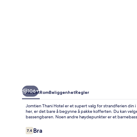
106+
Oversikt
Rom
Beliggenhet
Regler
Jomtien Thani Hotel er et supert valg for strandferien di
her, er det bare å begynne å pakke kofferten. Du kan velge 
bassengbaren. Noen andre høydepunkter er et barnebass
Anmeldelser
Bra
7,4
7,4 av 10 –