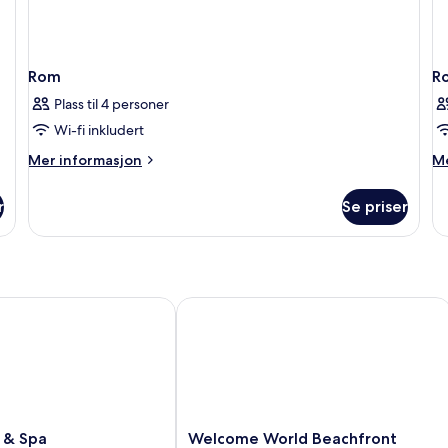
Rom
R
Plass til 4 personer
Wi-fi inkludert
Mer
M
Mer informasjon
Me
informasjon
in
om
o
r
Se priser
Rom
R
 Spa
Welcome World Beachfront Resort
Welcome
 & Spa
Welcome World Beachfront