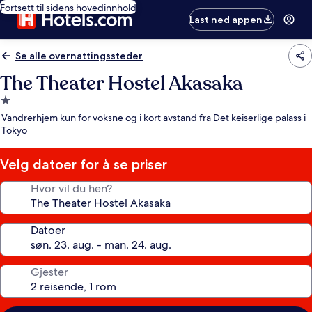
Fortsett til sidens hovedinnhold
Last ned appen
Se alle overnattingssteder
The Theater Hostel Akasaka
Overnattingssted
med
Vandrerhjem kun for voksne og i kort avstand fra Det keiserlige palass i
1.0
Tokyo
stjerne
Velg datoer for å se priser
Hvor vil du hen?
Datoer
Gjester