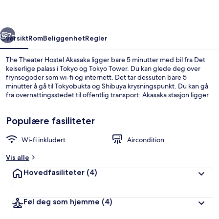
rige
Neste
7+
Oversikt
Rom
Beliggenhet
Regler
The Theater Hostel Akasaka ligger bare 5 minutter med bil fra Det
keiserlige palass i Tokyo og Tokyo Tower. Du kan glede deg over
frynsegoder som wi-fi og internett. Det tar dessuten bare 5
minutter å gå til Tokyobukta og Shibuya krysningspunkt. Du kan gå
fra overnattingsstedet til offentlig transport: Akasaka stasjon ligger
like i nærheten, og det tar 5 minutter å gå til Tameike-Sannō stasjon.
Populære fasiliteter
Wi-fi inkludert
Aircondition
Felles sovesal, for menn og kvinner, ik
Vis alle
Hovedfasiliteter
(4)
Føl deg som hjemme
(4)