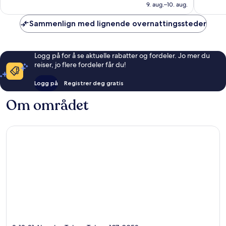
er
337
anmelde
9. aug.–10. aug.
753 kr
anmeldelser
Sammenlign med lignende overnattingssteder
Logg på for å se aktuelle rabatter og fordeler. Jo mer du
reiser, jo flere fordeler får du!
Logg på
Registrer deg gratis
Om området