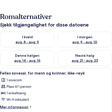
Romalternativer
Sjekk tilgjengelighet for disse datoene
Sjekk tilgjengelighet for i kveld, aug. 8 - aug. 9
Sjekk tilgjengelighet for i mor
I kveld
I morgen
aug. 8 - aug. 9
aug. 9 - aug. 10
Sjekk tilgjengelighet for denne helgen, aug. 14 - aug. 16
Sjekk tilgjengelighet for neste
Denne helgen
Neste helg
aug. 14 - aug. 16
aug. 21 - aug. 23
Åpne
Felles sovesal, for menn og kvinner, ik
6
Felles sovesal, for menn og kvinner, ikke-røyk
alle
1 soverom
bildene
Plass til 1 person
av
Felles
1 enkeltseng
sovesal,
Wi-fi inkludert
for
Mer
Mer informasjon
menn
informasjon