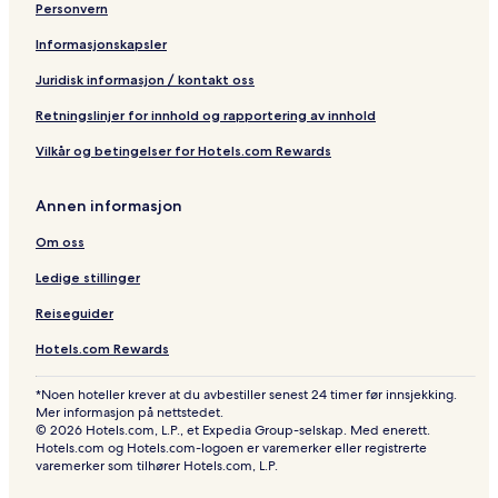
Personvern
S
t
Informasjonskapsler
a
y
Juridisk informasjon / kontakt oss
!
M
Retningslinjer for innhold og rapportering av innhold
a
Vilkår og betingelser for Hotels.com Rewards
n
y
F
Annen informasjon
a
c
Om oss
i
l
Ledige stillinger
i
t
Reiseguider
i
Hotels.com Rewards
e
s
N
*Noen hoteller krever at du avbestiller senest 24 timer før innsjekking.
e
Mer informasjon på nettstedet.
© 2026 Hotels.com, L.P., et Expedia Group-selskap. Med enerett.
a
Hotels.com og Hotels.com-logoen er varemerker eller registrerte
r
varemerker som tilhører Hotels.com, L.P.
b
y