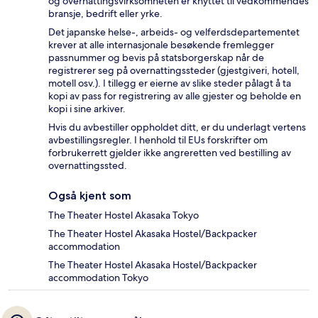
og overnattingsvirksomheten er knyttet til vedkommendes
bransje, bedrift eller yrke.
Det japanske helse-, arbeids- og velferdsdepartementet
krever at alle internasjonale besøkende fremlegger
passnummer og bevis på statsborgerskap når de
registrerer seg på overnattingssteder (gjestgiveri, hotell,
motell osv.). I tillegg er eierne av slike steder pålagt å ta
kopi av pass for registrering av alle gjester og beholde en
kopi i sine arkiver.
Hvis du avbestiller oppholdet ditt, er du underlagt vertens
avbestillingsregler. I henhold til EUs forskrifter om
forbrukerrett gjelder ikke angreretten ved bestilling av
overnattingssted.
Også kjent som
The Theater Hostel Akasaka Tokyo
The Theater Hostel Akasaka Hostel/Backpacker
accommodation
The Theater Hostel Akasaka Hostel/Backpacker
accommodation Tokyo