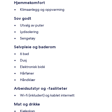
Hjemmekomfort
Klimaanlegg og oppvarming
Sov godt
Utvalg av puter
Lydisolering
Sengetøy
Selvpleie og baderom
6 bad
Dusj
Elektronisk bidé
Hårføner
Håndklær
Arbeidsutstyr og -fasiliteter
Wi-fi (inkludert) og kablet internett
Mat og drikke
Kjøleskap