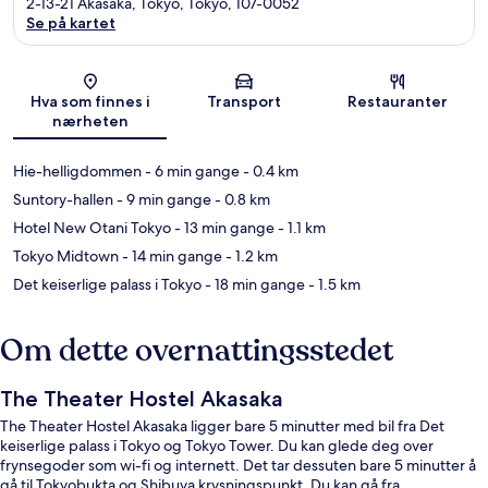
2-13-21 Akasaka, Tokyo, Tokyo, 107-0052
Se på kartet
Kart
Hva som finnes i
Transport
Restauranter
nærheten
Hie-helligdommen
- 6 min gange
- 0.4 km
Suntory-hallen
- 9 min gange
- 0.8 km
Hotel New Otani Tokyo
- 13 min gange
- 1.1 km
Tokyo Midtown
- 14 min gange
- 1.2 km
Det keiserlige palass i Tokyo
- 18 min gange
- 1.5 km
Om dette overnattingsstedet
The Theater Hostel Akasaka
The Theater Hostel Akasaka ligger bare 5 minutter med bil fra Det
keiserlige palass i Tokyo og Tokyo Tower. Du kan glede deg over
frynsegoder som wi-fi og internett. Det tar dessuten bare 5 minutter å
gå til Tokyobukta og Shibuya krysningspunkt. Du kan gå fra