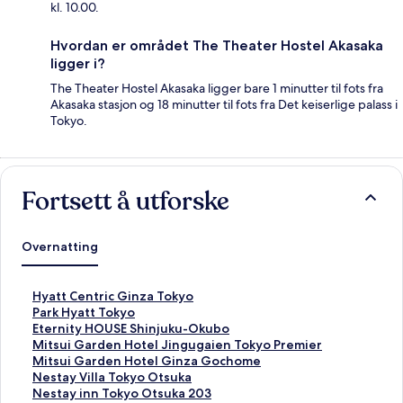
kl. 10.00.
Hvordan er området The Theater Hostel Akasaka
ligger i?
The Theater Hostel Akasaka ligger bare 1 minutter til fots fra
Akasaka stasjon og 18 minutter til fots fra Det keiserlige palass i
Tokyo.
Fortsett å utforske
Overnatting
L
Hyatt Centric Ginza Tokyo
i
L
Park Hyatt Tokyo
n
i
L
Eternity HOUSE Shinjuku-Okubo
k
n
i
L
Mitsui Garden Hotel Jingugaien Tokyo Premier
s
k
n
i
L
Mitsui Garden Hotel Ginza Gochome
o
s
k
n
i
L
Nestay Villa Tokyo Otsuka
m
o
s
k
n
i
L
Nestay inn Tokyo Otsuka 203