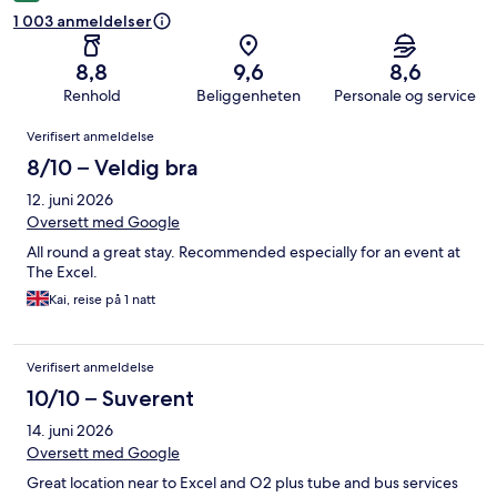
1 003 anmeldelser
8,8
9,6
8,6
Renhold
Beliggenheten
Personale og service
Anmeldelser
Verifisert anmeldelse
8/10 – Veldig bra
12. juni 2026
Oversett med Google
All round a great stay. Recommended especially for an event at
The Excel.
Kai, reise på 1 natt
Verifisert anmeldelse
10/10 – Suverent
14. juni 2026
Oversett med Google
Great location near to Excel and O2 plus tube and bus services