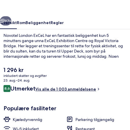
rige
Neste
97+
Oversikt
Rom
Beliggenhet
Regler
Novotel London ExCeL har en fantastisk beliggenhet kun 5
minutters gange unna ExCeL Exhibition Centre og Royal Victoria
Bridge. Her legger et treningssenter til rette for fysisk aktivitet, og
blir du sulten, kan du ta turen til Upper Deck, som byr på
internasjonale retter og serverer frokost, lunsj og middag. Noen
andre fasiliteter er en bar/lounge og en terrasse. Den vennlige
betjeningen og beliggenheten får mye skryt fra andre reisende. Du
Den
1 296 kr
kan gå til kollektivtransport: Det tar 6 minutter å gå til Royal Victoria
nåværende
inkludert skatter og avgifter
Station og 6 minutter å gå til Custom House Station.
prisen
23. aug.–24. aug.
Eksteriør
er
Anmeldelser
Utmerket
8,6
Vis alle de 1 003 anmeldelsene
1 296 kr
8,6 av 10 –
Populære fasiliteter
Kjæledyrvennlig
Parkering tilgjengelig
Wi-fi inkludert
Restaurant