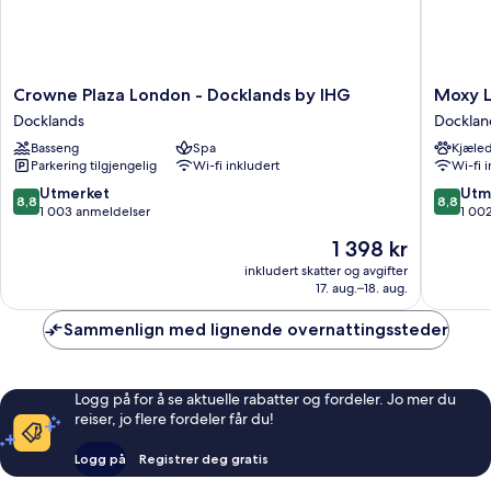
Crowne
Moxy
Crowne Plaza London - Docklands by IHG
Moxy L
Plaza
London
Docklands
Docklan
London
Excel
Basseng
Spa
Kjæled
-
Docklan
Parkering tilgjengelig
Wi-fi inkludert
Wi-fi 
Docklands
by
8.8
8.8
Utmerket
Utm
8,8
8,8
IHG
av
av
1 003 anmeldelser
1 00
Docklands
10,
10,
Prisen
1 398 kr
Utmerket,
Utmerke
er
1 003
1 002
inkludert skatter og avgifter
1 398 kr
17. aug.–18. aug.
anmeldelser
anmelde
Sammenlign med lignende overnattingssteder
Logg på for å se aktuelle rabatter og fordeler. Jo mer du
reiser, jo flere fordeler får du!
Logg på
Registrer deg gratis