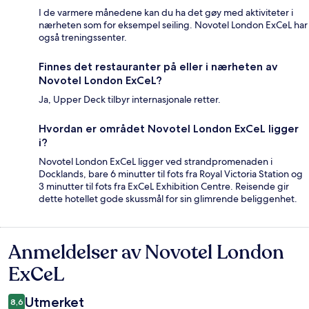
I de varmere månedene kan du ha det gøy med aktiviteter i
nærheten som for eksempel seiling. Novotel London ExCeL har
også treningssenter.
Finnes det restauranter på eller i nærheten av
Novotel London ExCeL?
Ja, Upper Deck tilbyr internasjonale retter.
Hvordan er området Novotel London ExCeL ligger
i?
Novotel London ExCeL ligger ved strandpromenaden i
Docklands, bare 6 minutter til fots fra Royal Victoria Station og
3 minutter til fots fra ExCeL Exhibition Centre. Reisende gir
dette hotellet gode skussmål for sin glimrende beliggenhet.
Anmeldelser av Novotel London
Anmeldelser
ExCeL
Utmerket
8,6