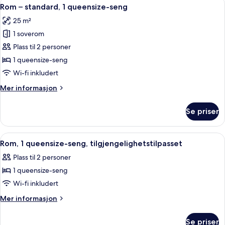
Åpne
6
1
Rom – standard, 1 queensize-seng
alle
queensize-
25 m²
seng
bildene
med
1 soverom
av
sovesofa
Rom
Plass til 2 personer
–
1 queensize-seng
standard,
Wi-fi inkludert
1
Mer
Mer informasjon
queensize-
informasjon
seng
om
Se priser
Rom
–
standard,
Åpne
Minibar, safe på rommet, skrivebord 
6
1
Rom, 1 queensize-seng, tilgjengelighetstilpasset
alle
queensize-
Plass til 2 personer
seng
bildene
1 queensize-seng
av
Rom,
Wi-fi inkludert
1
Mer
Mer informasjon
queensize-
informasjon
om
seng,
Se priser
Rom,