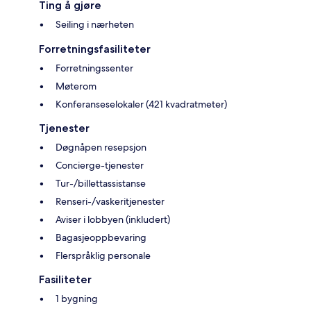
Ting å gjøre
Seiling i nærheten
Forretningsfasiliteter
Forretningssenter
Møterom
Konferanseselokaler (421 kvadratmeter)
Tjenester
Døgnåpen resepsjon
Concierge-tjenester
Tur-/billettassistanse
Renseri-/vaskeritjenester
Aviser i lobbyen (inkludert)
Bagasjeoppbevaring
Flerspråklig personale
Fasiliteter
1 bygning