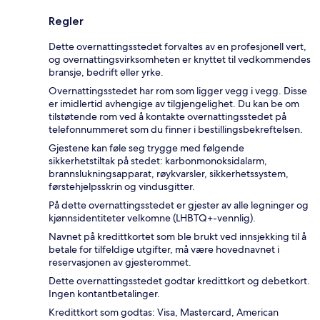
Regler
Dette overnattingsstedet forvaltes av en profesjonell vert,
og overnattingsvirksomheten er knyttet til vedkommendes
bransje, bedrift eller yrke.
Overnattingsstedet har rom som ligger vegg i vegg. Disse
er imidlertid avhengige av tilgjengelighet. Du kan be om
tilstøtende rom ved å kontakte overnattingsstedet på
telefonnummeret som du finner i bestillingsbekreftelsen.
Gjestene kan føle seg trygge med følgende
sikkerhetstiltak på stedet: karbonmonoksidalarm,
brannslukningsapparat, røykvarsler, sikkerhetssystem,
førstehjelpsskrin og vindusgitter.
På dette overnattingsstedet er gjester av alle legninger og
kjønnsidentiteter velkomne (LHBTQ+-vennlig).
Navnet på kredittkortet som ble brukt ved innsjekking til å
betale for tilfeldige utgifter, må være hovednavnet i
reservasjonen av gjesterommet.
Dette overnattingsstedet godtar kredittkort og debetkort.
Ingen kontantbetalinger.
Kredittkort som godtas: Visa, Mastercard, American