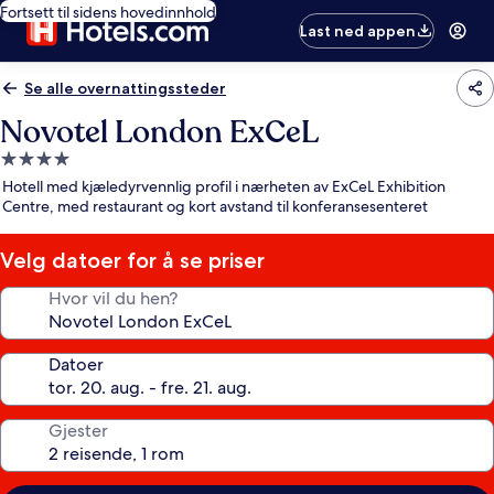
Fortsett til sidens hovedinnhold
Last ned appen
Se alle overnattingssteder
Novotel London ExCeL
Overnattingssted
med
Hotell med kjæledyrvennlig profil i nærheten av ExCeL Exhibition
4.0
Centre, med restaurant og kort avstand til konferansesenteret
stjerner
Velg datoer for å se priser
Hvor vil du hen?
Datoer
Gjester