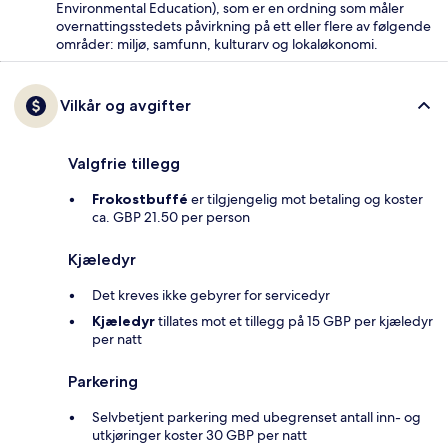
Environmental Education), som er en ordning som måler
overnattingsstedets påvirkning på ett eller flere av følgende
områder: miljø, samfunn, kulturarv og lokaløkonomi.
Vilkår og avgifter
Valgfrie tillegg
Frokostbuffé
er tilgjengelig mot betaling og koster
ca. GBP 21.50 per person
Kjæledyr
Det kreves ikke gebyrer for servicedyr
Kjæledyr
tillates mot et tillegg på 15 GBP per kjæledyr
per natt
Parkering
Selvbetjent parkering med ubegrenset antall inn- og
utkjøringer koster 30 GBP per natt