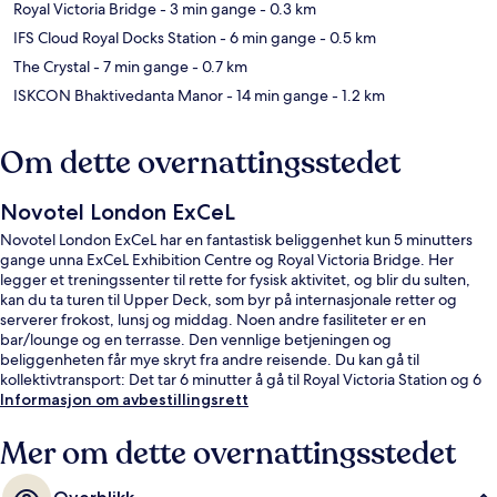
Royal Victoria Bridge
- 3 min gange
- 0.3 km
IFS Cloud Royal Docks Station
- 6 min gange
- 0.5 km
The Crystal
- 7 min gange
- 0.7 km
ISKCON Bhaktivedanta Manor
- 14 min gange
- 1.2 km
Om dette overnattingsstedet
Novotel London ExCeL
Novotel London ExCeL har en fantastisk beliggenhet kun 5 minutters
gange unna ExCeL Exhibition Centre og Royal Victoria Bridge. Her
legger et treningssenter til rette for fysisk aktivitet, og blir du sulten,
kan du ta turen til Upper Deck, som byr på internasjonale retter og
serverer frokost, lunsj og middag. Noen andre fasiliteter er en
bar/lounge og en terrasse. Den vennlige betjeningen og
beliggenheten får mye skryt fra andre reisende. Du kan gå til
kollektivtransport: Det tar 6 minutter å gå til Royal Victoria Station og 6
minutter å gå til Custom House Station.
Informasjon om avbestillingsrett
Mer om dette overnattingsstedet