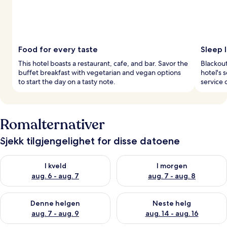
Food for every taste
Sleep l
This hotel boasts a restaurant, cafe, and bar. Savor the
Blackout
buffet breakfast with vegetarian and vegan options
hotel's 
to start the day on a tasty note.
service 
Romalternativer
Sjekk tilgjengelighet for disse datoene
Sjekk tilgjengelighet for i kveld, aug. 6 - aug. 7
Sjekk tilgjengelighet for i mor
I kveld
I morgen
aug. 6 - aug. 7
aug. 7 - aug. 8
Sjekk tilgjengelighet for denne helgen, aug. 7 - aug. 9
Sjekk tilgjengelighet for neste 
Denne helgen
Neste helg
aug. 7 - aug. 9
aug. 14 - aug. 16