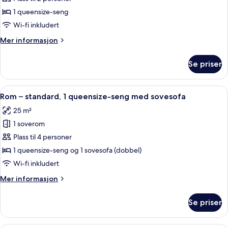
–
1 queensize-seng
premium,
Wi-fi inkludert
1
Mer
Mer informasjon
queensize-
informasjon
seng
om
Se priser
Rom
(Executive)
–
premium,
Åpne
Minibar, safe på rommet, skrivebord 
6
1
Rom – standard, 1 queensize-seng med sovesofa
alle
queensize-
25 m²
seng
bildene
(Executive)
1 soverom
av
Rom
Plass til 4 personer
–
1 queensize-seng og 1 sovesofa (dobbel)
standard,
Wi-fi inkludert
1
Mer
Mer informasjon
queensize-
informasjon
seng
om
Se priser
Rom
med
–
sovesofa
standard,
Minibar, safe på rommet, skrivebord 