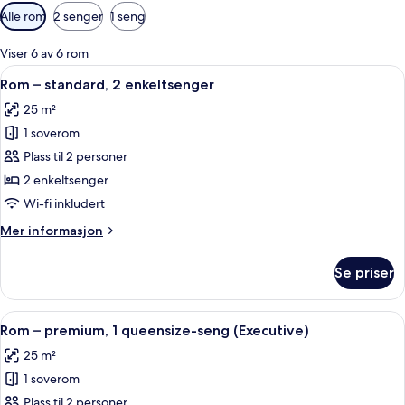
Tilgjengelige
Alle rom
2 senger
1 seng
filtre
for
Viser 6 av 6 rom
rom
Åpne
Rom – standard, 2 enkeltsenger | Mini
5
Rom – standard, 2 enkeltsenger
alle
25 m²
bildene
1 soverom
av
Rom
Plass til 2 personer
–
2 enkeltsenger
standard,
Wi-fi inkludert
2
Mer
Mer informasjon
enkeltsenger
informasjon
om
Se priser
Rom
–
standard,
Åpne
Rom – premium, 1 queensize-seng (Exec
7
2
Rom – premium, 1 queensize-seng (Executive)
alle
enkeltsenger
25 m²
bildene
1 soverom
av
Rom
Plass til 2 personer