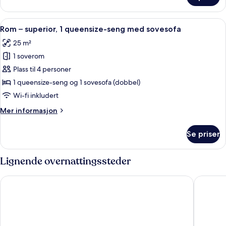
tilgjengelighetstilpasset
1
queensize-
Åpne
Rom – superior, 1 queensize-seng med 
6
seng,
Rom – superior, 1 queensize-seng med sovesofa
alle
tilgjengelighetstilpasset
25 m²
bildene
1 soverom
av
Rom
Plass til 4 personer
–
1 queensize-seng og 1 sovesofa (dobbel)
superior,
Wi-fi inkludert
1
Mer
Mer informasjon
queensize-
informasjon
seng
om
Se priser
Rom
med
–
sovesofa
superior,
Lignende overnattingssteder
1
queensize-
Crowne Plaza London - Docklands by IHG
Moxy Lo
seng
med
sovesofa