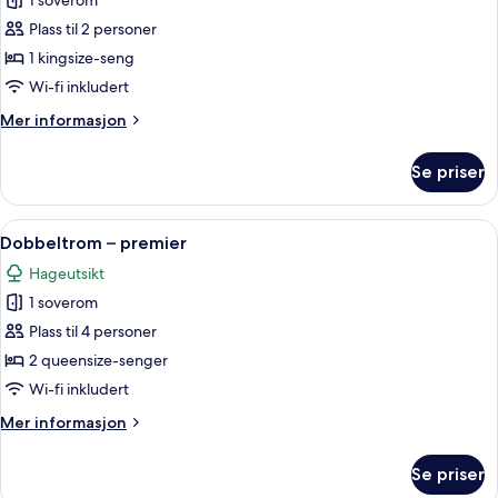
1 soverom
bildene
Plass til 2 personer
av
Suite
1 kingsize-seng
–
Wi-fi inkludert
senior
Mer
Mer informasjon
informasjon
om
Se priser
Suite
–
senior
Åpne
Skrivebord, lydisolert, strykejern/-bret
19
Dobbeltrom – premier
alle
Hageutsikt
bildene
1 soverom
av
Dobbeltrom
Plass til 4 personer
–
2 queensize-senger
premier
Wi-fi inkludert
Mer
Mer informasjon
informasjon
om
Se priser
Dobbeltrom