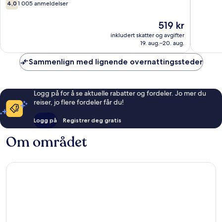
av
4.0
4,0
1 005 anmeldelser
Orlando
Grande
10,
av
Park
1 001
10,
Prisen
519 kr
anmelde
1 005
er
inkludert skatter og avgifter
anmeldelser
519 kr
19. aug.–20. aug.
Sammenlign med lignende overnattingssteder
Logg på for å se aktuelle rabatter og fordeler. Jo mer du
reiser, jo flere fordeler får du!
Logg på
Registrer deg gratis
Om området