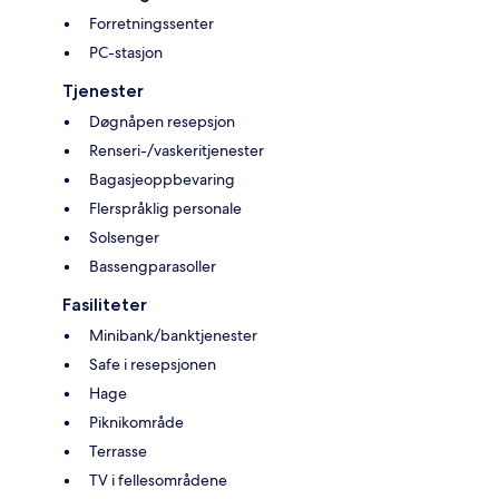
Forretningssenter
PC-stasjon
Tjenester
Døgnåpen resepsjon
Renseri-/vaskeritjenester
Bagasjeoppbevaring
Flerspråklig personale
Solsenger
Bassengparasoller
Fasiliteter
Minibank/banktjenester
Safe i resepsjonen
Hage
Piknikområde
Terrasse
TV i fellesområdene