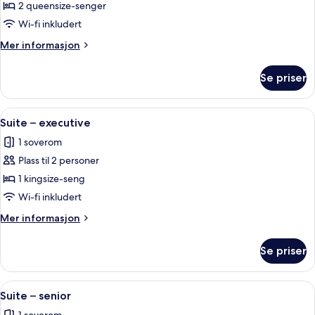
Suite
2 queensize-senger
–
Wi-fi inkludert
superior
Mer
Mer informasjon
informasjon
om
Se priser
Suite
–
superior
Åpne
Skrivebord, lydisolert, strykejern/-bret
10
Suite – executive
alle
1 soverom
bildene
Plass til 2 personer
av
Suite
1 kingsize-seng
–
Wi-fi inkludert
executive
Mer
Mer informasjon
informasjon
om
Se priser
Suite
–
executive
Åpne
Suite – senior | Skrivebord, lydisolert,
24
Suite – senior
alle