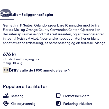
Orlando
rige
Neste
148+
Oversikt
Rom
Beliggenhet
Regler
Garnet Inn & Suites, Orlando ligger bare 10 minutter med bil fra
Florida Mall og Orange County Convention Center. Gjestene kan
dessuten spise masse god mat i restauranten, og et treningssenter
innbyr til fysisk aktivitet. Noen andre høydepunkter her er blant
annet et utendørsbasseng, et barnebasseng og en terrasse. Mange
skryter av den vennlige betjeningen og de koselige rommene.
Den
676 kr
nåværende
inkludert skatter og avgifter
prisen
9. aug.–10. aug.
Utendørsbasseng, bassengparasoller o
er
Anmeldelser
Bra
6,8
Vis alle de 1 950 anmeldelsene
676 kr
6,8 av 10 –
Populære fasiliteter
Basseng
Frokost inkludert
Kjæledyrvennlig
Parkering inkludert