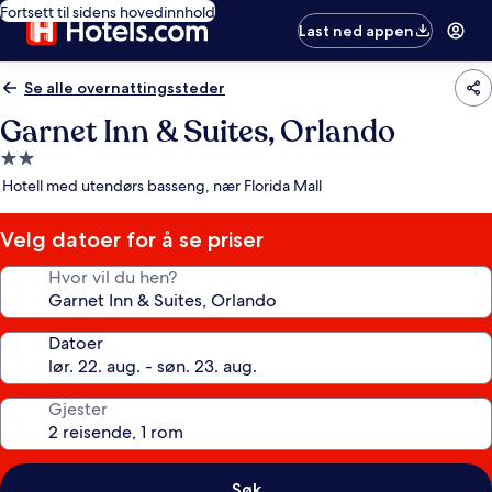
Fortsett til sidens hovedinnhold
Last ned appen
Se alle overnattingssteder
Garnet Inn & Suites, Orlando
Overnattingssted
med
Hotell med utendørs basseng, nær Florida Mall
2.0
stjerner
Velg datoer for å se priser
Hvor vil du hen?
Datoer
Gjester
Søk