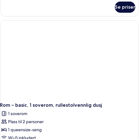
queensize-
om
Se priser
Dobbeltrom
seng
–
standard,
1
queensize-
seng
Rom – basic, 1 soverom, rullestolvennlig dusj
1 soverom
Plass til 2 personer
1 queensize-seng
Wi-fi inkludert