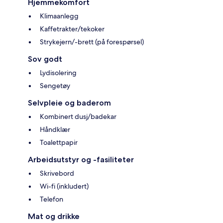
Hjemmekomfort
Klimaanlegg
Kaffetrakter/tekoker
Strykejern/-brett (på forespørsel)
Sov godt
Lydisolering
Sengetøy
Selvpleie og baderom
Kombinert dusj/badekar
Håndklær
Toalettpapir
Arbeidsutstyr og -fasiliteter
Skrivebord
Wi-fi (inkludert)
Telefon
Mat og drikke