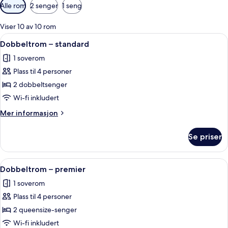
Tilgjengelige
Alle rom
2 senger
1 seng
filtre
for
Viser 10 av 10 rom
rom
Åpne
Skrivebord, lydisolert, strykejern/-bret
19
Dobbeltrom – standard
alle
1 soverom
bildene
Plass til 4 personer
av
Dobbeltrom
2 dobbeltsenger
–
Wi-fi inkludert
standard
Mer
Mer informasjon
informasjon
om
Se priser
Dobbeltrom
–
standard
Åpne
Skrivebord, lydisolert, strykejern/-bret
19
Dobbeltrom – premier
alle
1 soverom
bildene
Plass til 4 personer
av
Dobbeltrom
2 queensize-senger
–
Wi-fi inkludert