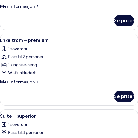
premier
Mer
Mer informasjon
informasjon
om
Se priser
Dobbeltrom
–
premier
Åpne
Skrivebord, lydisolert, strykejern/-bret
15
Enkeltrom – premium
alle
1 soverom
bildene
Plass til 2 personer
av
Enkeltrom
1 kingsize-seng
–
Wi-fi inkludert
premium
Mer
Mer informasjon
informasjon
om
Se priser
Enkeltrom
–
premium
Åpne
Suite – superior | Skrivebord, lydisoler
26
Suite – superior
alle
1 soverom
bildene
Plass til 4 personer
av