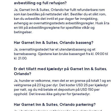
avbestilling og full refusjon?
Ja, Garnet Inn & Suites, Orlando har fullt refunderbare rom
som kan bestilles på nettstedet vårt. Bestiller du et slikt rom,
kan du avbestille det inntil et par dager før innsjekking,
avhengig av overnattingsstedets avbestillingsregler. Husk å ta
en titt på avbestillingsreglene for spesifikke vilkår og
betingelser.
Har Garnet Inn & Suites, Orlando basseng?
Ja, overnattingsstedet har et utendørsbasseng og et
barnebasseng. Gjestene kan bruke bassenget fra kl. 09.00 til
kl. 21.00.
Er det tillatt med kjæledyr på Garnet Inn & Suites,
Orlando?
Ja, hunder er velkomne, men det er en grense på totalt 1 og en
vektgrense på 23 kg per dyr. Det koster USD 25 per kjæledyr
per natt, og du må betale et depositum på USD 150 per
opphold. Det kreves ikke gebyrer for tjenestedyr.
Har Garnet Inn & Suites, Orlando parkering?