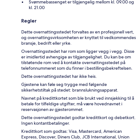
Svømmebassenget er tilgjengelig mellom kl. 09.00 og
kl. 21.00
Regler
Dette overnattingsstedet forvaltes av en profesjonell vert,
og overnattingsvirksomheten er knyttet til vedkommendes
bransje, bedrift eller yrke.
Overnattingsstedet har rom som ligger vegg i vegg. Disse
er imidlertid avhengige av tilgjengelighet. Du kan be om
tilstøtende rom ved å kontakte overnattingsstedet på
telefonnummeret som du finner i bestillingsbekreftelsen.
Dette overnattingsstedet har ikke heis.
Gjestene kan føle seg trygge med følgende
sikkerhetstiltak på stedet: brannslukningsapparat.
Navnet på kredittkortet som ble brukt ved innsjekking til å
betale for tilfeldige utgifter, må være hovednavnet i
reservasjonen av gjesterommet.
Dette overnattingsstedet godtar kredittkort og debetkort.
Ingen kontantbetalinger.
Kredittkort som godtas: Visa, Mastercard, American
Express, Discover, Diners Club, JCB International, Union