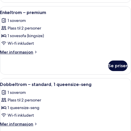
–
premier
Åpne
Skrivebord, lydisolert, strykejern/-bret
15
Enkeltrom – premium
alle
1 soverom
bildene
Plass til 2 personer
av
Enkeltrom
1 sovesofa (kingsize)
–
Wi-fi inkludert
premium
Mer
Mer informasjon
informasjon
om
Se priser
Enkeltrom
–
premium
Åpne
Dobbeltrom – standard, 1 queensize-seng
12
Dobbeltrom – standard, 1 queensize-seng
alle
1 soverom
bildene
Plass til 2 personer
av
Dobbeltrom
1 queensize-seng
–
Wi-fi inkludert
standard,
Mer
Mer informasjon
1
informasjon