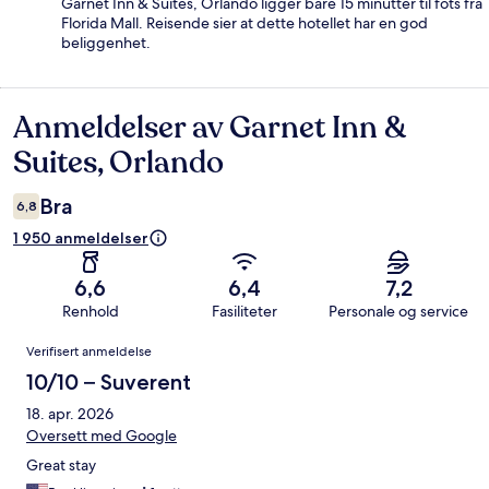
Garnet Inn & Suites, Orlando ligger bare 15 minutter til fots fra
Florida Mall. Reisende sier at dette hotellet har en god
beliggenhet.
Anmeldelser av Garnet Inn &
Anmeldelser
Suites, Orlando
Bra
6,8
1 950 anmeldelser
6,6
6,4
7,2
Renhold
Fasiliteter
Personale og service
Anmeldelser
Verifisert anmeldelse
10/10 – Suverent
18. apr. 2026
Oversett med Google
Great stay