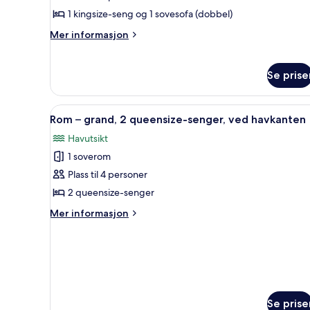
1
1 kingsize-seng og 1 sovesofa (dobbel)
kingsize-
Mer
Mer informasjon
seng
informasjon
med
om
Suite
sovesofa,
Se prise
–
balkong,
junior,
ved
1
Åpne
Rom – grand, 2 queensize-sen
6
Rom – grand, 2 queensize-senger, ved havkanten
kingsize-
havkanten
alle
seng
Havutsikt
bildene
med
1 soverom
av
sovesofa,
balkong,
Rom
Plass til 4 personer
ved
–
2 queensize-senger
havkanten
grand,
Mer
Mer informasjon
2
informasjon
queensize-
om
Rom
senger,
–
ved
grand,
havkanten
2
queensize-
Se prise