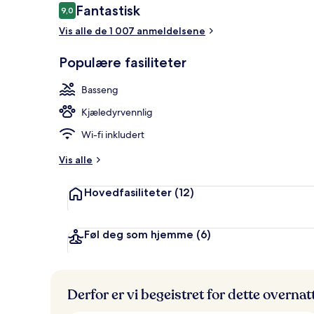
Anmeldelser
Fantastisk
9,0
9,0 av 10 –
Vis alle de 1 007 anmeldelsene
Utendørsbas
Populære fasiliteter
Basseng
Kjæledyrvennlig
Wi-fi inkludert
Vis alle
Hovedfasiliteter
(12)
Føl deg som hjemme
(6)
Derfor er vi begeistret for dette overna