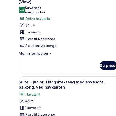
(View)
bakgårdsutsikt
bildene
(Balcony)
Suverent
9,6
av
9,6 av 10
(4
4 anmeldelser
Rom,
anmeldelser)
Delvis havutsikt
2
34 m²
queensize-
1 soverom
senger,
Plass til 4 personer
balkong,
2 queensize-senger
delvis
havutsikt
Mer
Mer informasjon
informasjon
(View)
om
Se prise
Rom,
2
queensize-
Åpne
Sengetøy av topp kvalitet, d
5
senger,
Suite – junior, 1 kingsize-seng med sovesofa,
alle
balkong,
balkong, ved havkanten
delvis
bildene
Havutsikt
havutsikt
av
(View)
46 m²
Suite
1 soverom
–
junior,
Plass til 3 personer