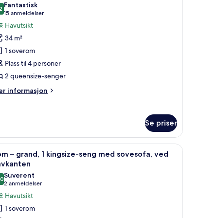
lkong
Fantastisk
iew)
ildene
2
9,2 av 10
(15
15 anmeldelser
v
anmeldelser)
Havutsikt
om,
34 m²
1 soverom
ueensize-
Plass til 4 personer
enger,
2 queensize-senger
alkong,
ed
er
r informasjon
avkanten
formasjon
m
m,
Se priser
eensize-
nger,
 og senger med overmadrass
pne
Sengetøy av topp kvalitet, dundyner og sen
lkong,
4
m – grand, 1 kingsize-seng med sovesofa, ved
le
d
avkanten
vkanten
ildene
Suverent
,0
v
10,0 av 10
(2
2 anmeldelser
om
anmeldelser)
Havutsikt
1 soverom
rand,