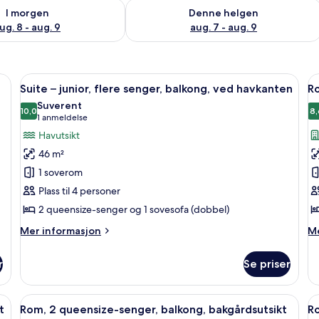
elighet for i morgen, aug. 8 - aug. 9
Sjekk tilgjengelighet for denne helgen
I morgen
Denne helgen
ug. 8 - aug. 9
aug. 7 - aug. 9
sofa, balkong, bakgårdsutsikt (Balcony) | Sengetøy av topp kvalitet, dund
Åpne
Suite – junior, flere senger, balkong
Å
5
Suite – junior, flere senger, balkong, ved havkanten
Ro
alle
al
Suverent
bildene
10,0
b
8,
10,0 av 10
(1
1 anmeldelse
av
a
anmeldelse)
Havutsikt
Suite
R
46 m²
–
2
1 soverom
junior,
q
Plass til 4 personer
flere
s
2 queensize-senger og 1 sovesofa (dobbel)
senger,
b
balkong,
(
Mer
M
Mer informasjon
Me
ved
informasjon
in
om
o
havkanten
r
Se priser
Suite
Ro
–
2
junior,
qu
undyner og senger med overmadrass
Åpne
Sengetøy av topp kvalitet, dundyner
Å
5
flere
se
t
Rom, 2 queensize-senger, balkong, bakgårdsutsikt
R
alle
al