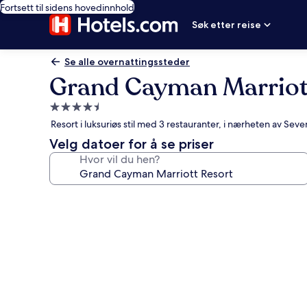
Fortsett til sidens hovedinnhold
Søk etter reise
Se alle overnattingssteder
Grand Cayman Marriot
Overnattingssted
med
Resort i luksuriøs stil med 3 restauranter, i nærheten av Sev
4.5
Velg datoer for å se priser
stjerner
Hvor vil du hen?
Bildegalleri
av
Grand
Cayman
Marriott
Resort