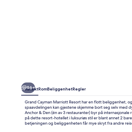
96+
Oversikt
Rom
Beliggenhet
Regler
Grand Cayman Marriott Resort har en flott beliggenhet, og 
spaavdelingen kan gjestene skjemme bort seg selv med d
Anchor & Den (én av 3 restauranter) byr på internasjonale
på dette resort-hotellet i luksuriøs stil er blant annet 2
betjeningen og beliggenheten får mye skryt fra andre rei