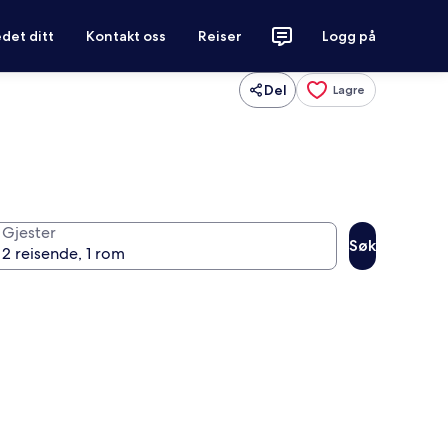
det ditt
Kontakt oss
Reiser
Logg på
Del
Lagre
Gjester
Søk