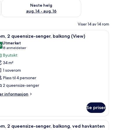
, aug. 7 - aug. 9
Sjekk tilgjengelighet for neste helg, aug. 14 - aug. 16
Neste helg
aug. 14 - aug. 16
Viser 14 av 14 rom
yner og senger med overmadrass
, ved havkanten | Sengetøy av topp kvalitet, dundyner og senger med overma
pne
Sengetøy av topp kvalitet, dundyner og sen
4
m, 2 queensize-senger, balkong (View)
le
Utmerket
ildene
6
8,6 av 10
(18
18 anmeldelser
v
anmeldelser)
Byutsikt
om,
34 m²
1 soverom
ueensize-
Plass til 4 personer
enger,
2 queensize-senger
alkong
View)
er
r informasjon
formasjon
m
Se priser
m,
eensize-
 og senger med overmadrass
pne
Sengetøy av topp kvalitet, dundyner og sen
6
nger,
om, 2 queensize-senger, balkong, ved havkanten
le