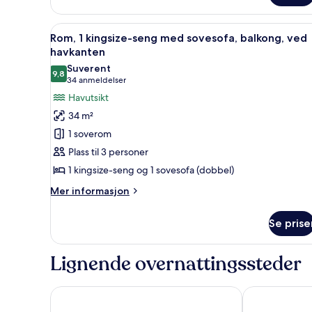
senger,
ved
havkanten
Åpne
Sengetøy av topp kvalitet, d
7
Rom, 1 kingsize-seng med sovesofa, balkong, ved
alle
havkanten
bildene
Suverent
9,8
av
9,8 av 10
(34
34 anmeldelser
Rom,
anmeldelser)
Havutsikt
1
34 m²
kingsize-
1 soverom
seng
Plass til 3 personer
med
1 kingsize-seng og 1 sovesofa (dobbel)
sovesofa,
balkong,
Mer
Mer informasjon
informasjon
ved
om
havkanten
Se prise
Rom,
1
kingsize-
Lignende overnattingssteder
seng
med
sovesofa,
Hotel Indigo Grand Cayman by IHG
Hampton by H
balkong,