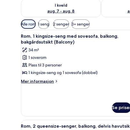
Sjekk tilgjengelighet for i kveld, aug. 7 - aug. 8
Sjekk tilgjeng
I kveld
aug. 7 - aug. 8
a
Tilgjengelige
Alle rom
1 seng
2 senger
3+ senger
filtre
Åpne
Rom, 1 kingsize-seng med sove
for
5
Rom, 1 kingsize-seng med sovesofa, balkong,
alle
rom
bakgårdsutsikt (Balcony)
bildene
34 m²
av
1 soverom
Rom,
Plass til 3 personer
1
kingsize-
1 kingsize-seng og 1 sovesofa (dobbel)
seng
Mer
Mer informasjon
med
informasjon
om
sovesofa,
Rom,
balkong,
1
bakgårdsutsikt
kingsize-
Se prise
(Balcony)
seng
med
Åpne
Sengetøy av topp kvalitet, d
sovesofa,
5
Rom, 2 queensize-senger, balkong, delvis havutsik
balkong,
alle