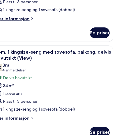
Plass til 3 personer
1 kingsize-seng og 1 sovesofa (dobbel)
ingsize-
er
eng
r informasjon
formasjon
ed
m
ovesofa,
Se priser
om
ed
and,
avkanten
vermadrass
pholdsrom | LCD-TV
pne
Sengetøy av topp kvalitet, dundyner og sen
7
m, 1 kingsize-seng med sovesofa, balkong, delvis
le
ngsize-
vutsikt (View)
ng
ildene
Bra
ed
0
v
7,0 av 10
(4
4 anmeldelser
vesofa,
om,
anmeldelser)
Delvis havutsikt
d
vkanten
34 m²
ingsize-
1 soverom
eng
Plass til 3 personer
ed
1 kingsize-seng og 1 sovesofa (dobbel)
ovesofa,
alkong,
er
r informasjon
formasjon
elvis
m
avutsikt
Se priser
m,