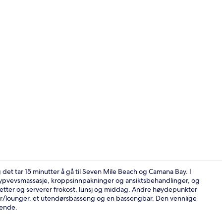
Video laget 
det tar 15 minutter å gå til Seven Mile Beach og Camana Bay. I
ypvevsmassasje, kroppsinnpakninger og ansiktsbehandlinger, og
 retter og serverer frokost, lunsj og middag. Andre høydepunkter
Lobby
 barer/lounger, et utendørsbasseng og en bassengbar. Den vennlige
sende.