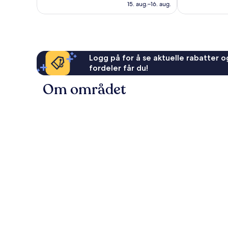
901 kr
15. aug.–16. aug.
anmeldelser
Logg på for å se aktuelle rabatter og
fordeler får du!
Om området