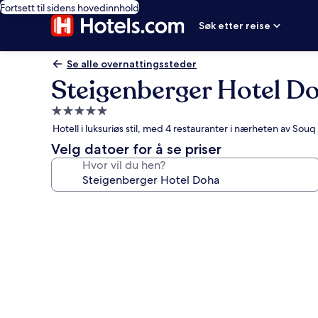
Fortsett til sidens hovedinnhold
Søk etter reise
Se alle overnattingssteder
Steigenberger Hotel D
Overnattingssted
med
Hotell i luksuriøs stil, med 4 restauranter i nærheten av Sou
5.0
Velg datoer for å se priser
stjerner
Hvor vil du hen?
Bildegalleri
av
Steigenberger
Hotel
Doha