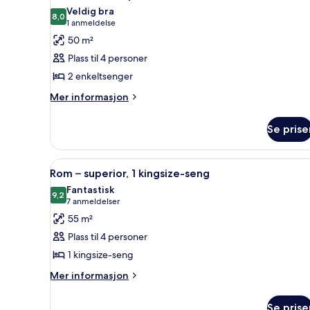
alle
Veldig bra
bildene
8,0
8,0 av 10
(1
1 anmeldelse
av
anmeldelse)
50 m²
Tomannsrom
Plass til 4 personer
–
2 enkeltsenger
premium
Mer
Mer informasjon
informasjon
om
Se prise
Tomannsrom
–
premium
Åpne
Sengetøy av topp kvalitet, d
7
Rom – superior, 1 kingsize-seng
alle
Fantastisk
bildene
9,2
9,2 av 10
(7
7 anmeldelser
av
anmeldelser)
55 m²
Rom
Plass til 4 personer
–
1 kingsize-seng
superior,
Mer
1
Mer informasjon
informasjon
kingsize-
om
seng
Se prise