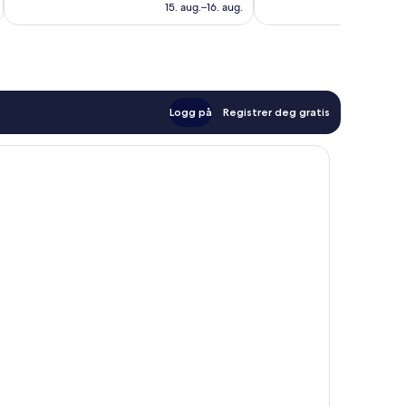
842 kr
15. aug.–16. aug.
anmeldelser
Logg på
Registrer deg gratis