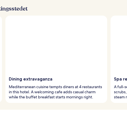
ttingsstedet
Dining extravaganza
Spa r
Mediterranean cuisine tempts diners at 4 restaurants
A full-
in this hotel. A welcoming cafe adds casual charm
scrubs,
while the buffet breakfast starts mornings right.
steam r