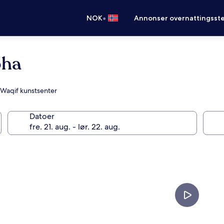
•
NOK
Annonser overnattingsste
oha
q Waqif kunstsenter
Datoer