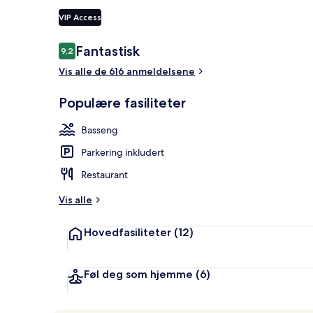
VIP Access
Lobby
Anmeldelser
Fantastisk
9,2
9,2 av 10 –
Vis alle de 616 anmeldelsene
Populære fasiliteter
Basseng
Parkering inkludert
Restaurant
Vis alle
Hovedfasiliteter
(12)
Føl deg som hjemme
(6)