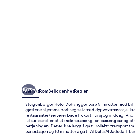
79+
Oversikt
Rom
Beliggenhet
Regler
Steigenberger Hotel Doha ligger bare 5 minutter med bil 
gjestene skjemme bort seg selv med dypvevsmassasje, kro
restauranter) serverer både frokost, lunsj og middag. Andr
luksuriøs stil, er et utendørsbasseng, en bassengbar og et
betjeningen. Det er ikke langt å gå til kollektivtransport f
banestasjon og 10 minutter å gå til Al Doha Al Jadeda T-ba