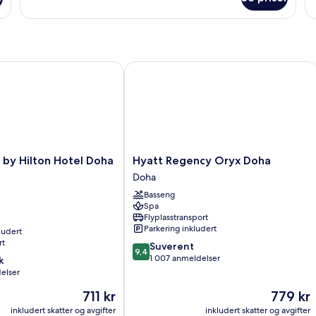
executive
St
y Hilton Hotel Doha Old Town
Hyatt Regency Oryx Doha
Hyatt
 by Hilton Hotel Doha
Hyatt Regency Oryx Doha
Regency
Doha
Oryx
Basseng
Doha
Spa
Doha
Flyplasstransport
Parkering inkludert
ludert
rt
9.4
Suverent
9,4
av
1 007 anmeldelser
k
10,
elser
Suverent,
Prisen
Prisen
711 kr
779 kr
1 007
er
er
anmeldelser
inkludert skatter og avgifter
inkludert skatter og avgifter