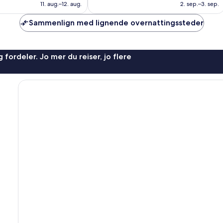
711 kr
779 kr
11. aug.–12. aug.
2. sep.–3. sep.
Sammenlign med lignende overnattingssteder
 fordeler. Jo mer du reiser, jo flere