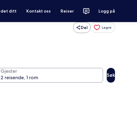
det ditt
Kontakt oss
Reiser
Logg på
Del
Lagre
Gjester
Søk