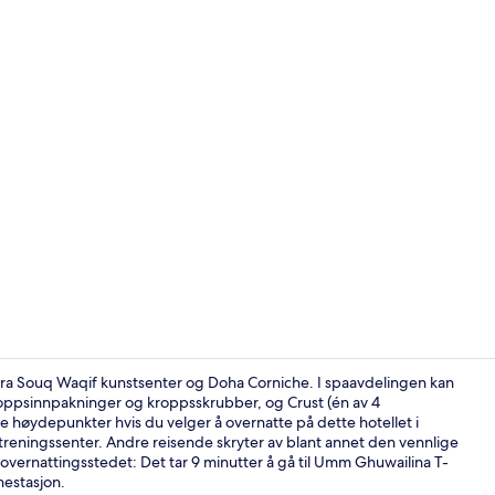
Video laget 
fra Souq Waqif kunstsenter og Doha Corniche. I spaavdelingen kan
ppsinnpakninger og kroppsskrubber, og Crust (én av 4
e høydepunkter hvis du velger å overnatte på dette hotellet i
4 restaurante
 treningssenter. Andre reisende skryter av blant annet den vennlige
ra overnattingsstedet: Det tar 9 minutter å gå til Umm Ghuwailina T-
nestasjon.