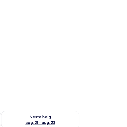
, aug. 14 - aug. 16
Sjekk tilgjengelighet for neste helg, aug. 21 - aug. 23
Neste helg
aug. 21 - aug. 23