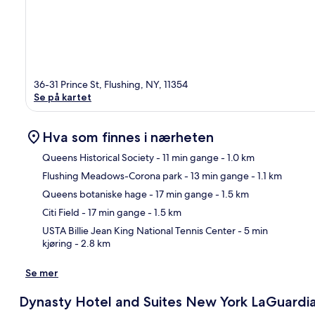
36-31 Prince St, Flushing, NY, 11354
Se på kartet
Hva som finnes i nærheten
Queens Historical Society
- 11 min gange
- 1.0 km
Flushing Meadows-Corona park
- 13 min gange
- 1.1 km
Kart
Queens botaniske hage
- 17 min gange
- 1.5 km
Citi Field
- 17 min gange
- 1.5 km
USTA Billie Jean King National Tennis Center
- 5 min
kjøring
- 2.8 km
Se mer
Dynasty Hotel and Suites New York LaGuardi