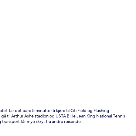
Suite – comf
, tar det bare 5 minutter å kjøre til Citi Field og Flushing
å til Arthur Ashe stadion og USTA Billie Jean King National Tennis
 transport får mye skryt fra andre reisende.
Wi-fi (inklu