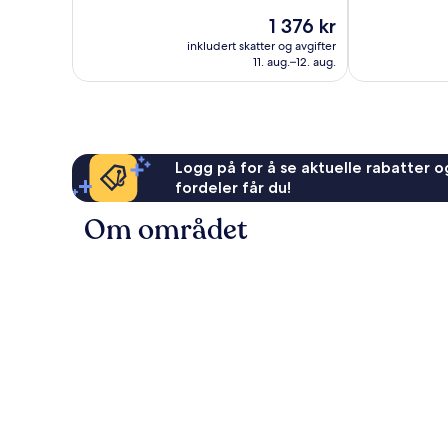
Veldig
Bra,
Prisen
1 376 kr
bra,
1 002
er
1 569
anmeldelser
inkludert skatter og avgifter
1 376 kr
anmeldelser
11. aug.–12. aug.
Logg på for å se aktuelle rabatter og
fordeler får du!
Om området