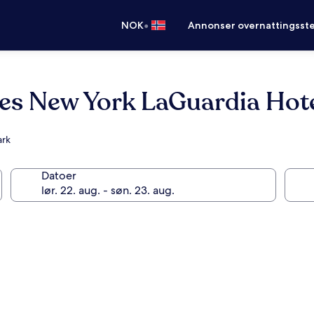
•
NOK
Annonser overnattingsste
tes New York LaGuardia Hot
ark
Datoer