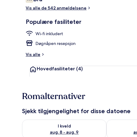
6,8 av 10 –
Vis alle de 542 anmeldelsene
Populære fasiliteter
Resepsjon
Wi-fi inkludert
Døgnåpen resepsjon
Vis alle
Hovedfasiliteter
(4)
Romalternativer
Sjekk tilgjengelighet for disse datoene
Sjekk tilgjengelighet for i kveld, aug. 8 - aug. 9
Sjekk tilgjeng
I kveld
aug. 8 - aug. 9
a