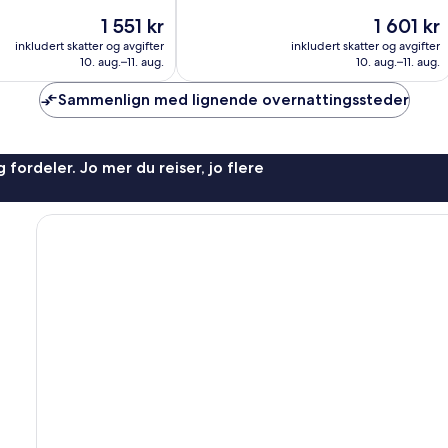
660
Prisen
Prisen
1 551 kr
1 601 kr
anmeldelser
er
er
inkludert skatter og avgifter
inkludert skatter og avgifter
1 551 kr
1 601 kr
10. aug.–11. aug.
10. aug.–11. aug.
Sammenlign med lignende overnattingssteder
 fordeler. Jo mer du reiser, jo flere