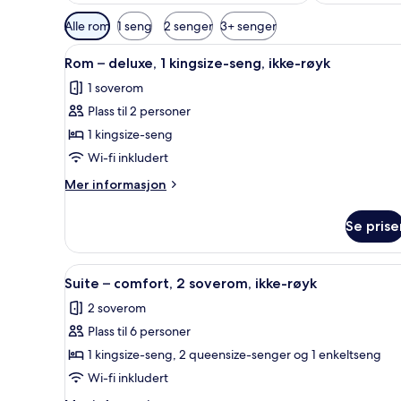
Tilgjengelige
Alle rom
1 seng
2 senger
3+ senger
filtre
Åpne
Rom – deluxe, 1 kingsize-seng, 
for
9
Rom – deluxe, 1 kingsize-seng, ikke-røyk
alle
rom
1 soverom
bildene
Plass til 2 personer
av
Rom
1 kingsize-seng
–
Wi-fi inkludert
deluxe,
Mer
Mer informasjon
1
informasjon
kingsize-
om
Se prise
Rom
seng,
–
ikke-
deluxe,
Åpne
Suite – comfort, 2 soverom, ik
røyk
9
1
Suite – comfort, 2 soverom, ikke-røyk
alle
kingsize-
2 soverom
seng,
bildene
ikke-
Plass til 6 personer
av
røyk
Suite
1 kingsize-seng, 2 queensize-senger og 1 enkeltseng
–
Wi-fi inkludert
comfort,