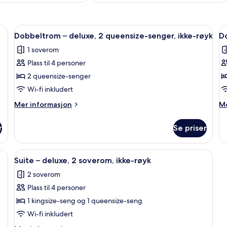
ikke-røyk | Wi-fi (inkludert) og sengetøy
Åpne
Dobbeltrom – deluxe, 2 queensize-seng
Å
8
Dobbeltrom – deluxe, 2 queensize-senger, ikke-røyk
Do
alle
al
1 soverom
bildene
b
Plass til 4 personer
av
a
Dobbeltrom
D
2 queensize-senger
–
–
Wi-fi inkludert
deluxe,
d
Mer
M
Mer informasjon
Me
2
1
informasjon
in
queensize-
om
q
o
r
Se priser
Dobbeltrom
Do
senger,
s
–
–
ikke-
i
deluxe,
de
ke-røyk | Wi-fi (inkludert) og sengetøy
Åpne
Suite – deluxe, 2 soverom, ikke-røyk |
røyk
r
7
2
1
Suite – deluxe, 2 soverom, ikke-røyk
alle
queensize-
qu
2 soverom
senger,
bildene
se
ikke-
ik
Plass til 4 personer
av
røyk
rø
Suite
1 kingsize-seng og 1 queensize-seng
–
Wi-fi inkludert
deluxe,