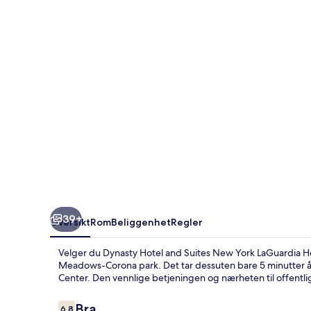
Suites
New
York
LaGuardia
Hotel
39+
Oversikt
Rom
Beliggenhet
Regler
Velger du Dynasty Hotel and Suites New York LaGuardia Hotel
Meadows-Corona park. Det tar dessuten bare 5 minutter å g
Center. Den vennlige betjeningen og nærheten til offentlig
Anmeldelser
Bra
6,8