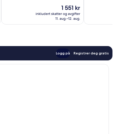
Veldig
10,
Prisen
1 551 kr
bra,
Veldig
er
2 128
bra,
inkludert skatter og avgifter
inkludert 
1 551 kr
anmeldelser
11. aug.–12. aug.
689
anmeldelser
Logg på
Registrer deg gratis