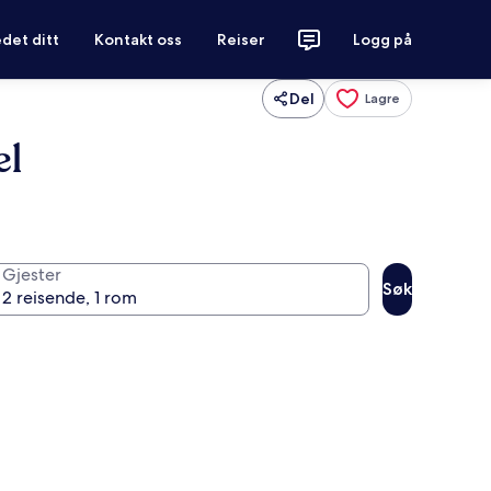
det ditt
Kontakt oss
Reiser
Logg på
Del
Lagre
el
Gjester
Søk