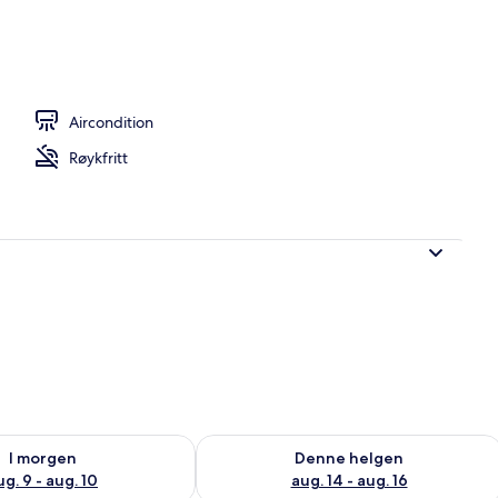
Aircondition
Røykfritt
elighet for i morgen, aug. 9 - aug. 10
Sjekk tilgjengelighet for denne helgen
I morgen
Denne helgen
ug. 9 - aug. 10
aug. 14 - aug. 16