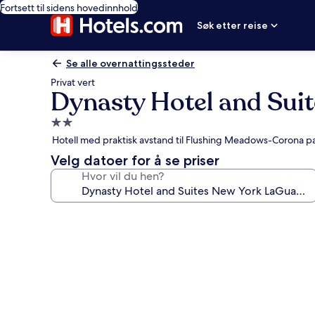
Fortsett til sidens hovedinnhold
Søk etter reise
Se alle overnattingssteder
Privat vert
Dynasty Hotel and Sui
Overnattingssted
med
Hotell med praktisk avstand til Flushing Meadows-Corona p
2.0
Velg datoer for å se priser
stjerner
Hvor vil du hen?
Bildegalleri
av
Dynasty
Hotel
and