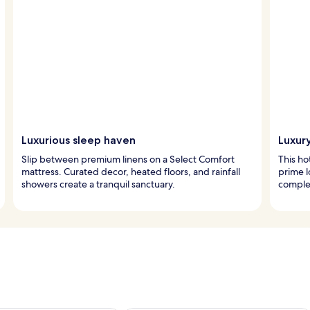
Luxurious sleep haven
Luxur
Slip between premium linens on a Select Comfort
This ho
mattress. Curated decor, heated floors, and rainfall
prime l
showers create a tranquil sanctuary.
comple