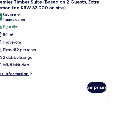
6
emier Timber Suite (Based on 2 Guests, Extra
te)
le
ests,
erson fee KRW 33,000 on site)
tra
ildene
Suverent
rson
6
v
9,6 av 10
(4
4 anmeldelser
e
remier
anmeldelser)
Byutsikt
RW
imber
,000
86 m²
n
uite
1 soverom
te)
Based
Plass til 2 personer
n
2 dobbeltsenger
Wi-fi inkludert
uests,
xtra
er
r informasjon
erson
formasjon
m
ee
Se priser
emier
RW
mber
3,000
ite
ardiner og lydisolert
ased
n
n
te)
ests,
tra