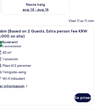
, aug. 7 - aug. 9
Sjekk tilgjengelighet for neste helg, aug. 14 - aug. 16
Neste helg
aug. 14 - aug. 16
Viser 11 av 11 rom
ardiner og lydisolert
pne
Sengetøy av topp kvalitet, blendingsgardiner 
3
bin (Based on 2 Guests, Extra person fee KRW
le
,000 on site)
ildene
Suverent
,0
v
10,0 av 10
(3
3 anmeldelser
abin
anmeldelser)
43 m²
Based
1 soverom
n
Plass til 2 personer
1 kingsize-seng
uests,
Wi-fi inkludert
xtra
erson
er
r informasjon
formasjon
ee
m
RW
Se priser
bin
3,000
ased
n
n
diner og lydisolert
ardiner og lydisolert
pne
Sengetøy av topp kvalitet, blendingsgardiner 