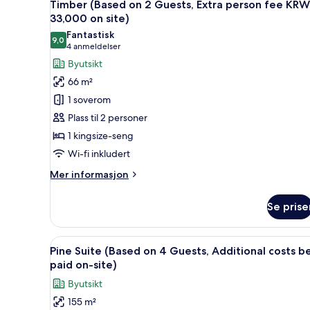
4
Timber (Based on 2 Guests, Extra person fee KRW
on
2
alle
33,000 on site)
Guests,
site)
bildene
Extra
Fantastisk
9,0
av
person
9,0 av 10
(4
4 anmeldelser
fee
Timber
anmeldelser)
Byutsikt
KRW
(Based
33,000
66 m²
on
on
1 soverom
site)
2
Plass til 2 personer
Guests,
1 kingsize-seng
Extra
Wi-fi inkludert
person
fee
Mer
Mer informasjon
KRW
informasjon
om
33,000
Se prise
Timber
on
(Based
site)
on
Åpne
Sengetøy av topp kvalitet, ble
5
2
Pine Suite (Based on 4 Guests, Additional costs b
alle
Guests,
paid on-site)
Extra
bildene
Byutsikt
person
av
fee
155 m²
Pine