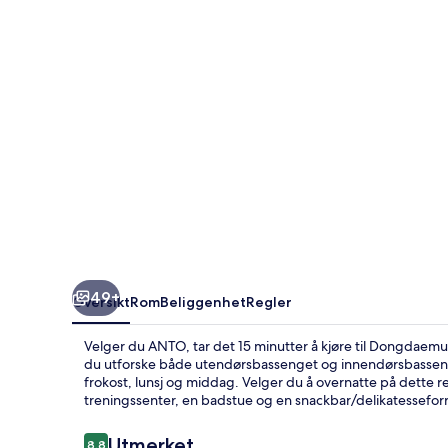
49+
Oversikt
Rom
Beliggenhet
Regler
Velger du ANTO, tar det 15 minutter å kjøre til Dongdaemu
du utforske både utendørsbassenget og innendørsbassen
frokost, lunsj og middag. Velger du å overnatte på dette res
treningssenter, en badstue og en snackbar/delikatessefor
Anmeldelser
Utmerket
8,8