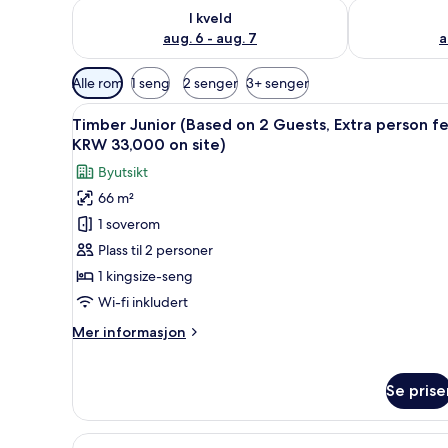
Sjekk tilgjengelighet for i kveld, aug. 6 - aug. 7
Sjekk tilgjeng
I kveld
aug. 6 - aug. 7
a
Tilgjengelige
Alle rom
1 seng
2 senger
3+ senger
filtre
Åpne
Sengetøy av topp kvalitet, ble
for
4
Timber Junior (Based on 2 Guests, Extra person f
alle
rom
KRW 33,000 on site)
bildene
Byutsikt
av
66 m²
Timber
1 soverom
Junior
(Based
Plass til 2 personer
on
1 kingsize-seng
2
Wi-fi inkludert
Guests,
Mer
Mer informasjon
Extra
informasjon
person
om
Timber
fee
Se prise
Junior
KRW
(Based
33,000
on
Åpne
Timber (Based on 2 Guests, Ext