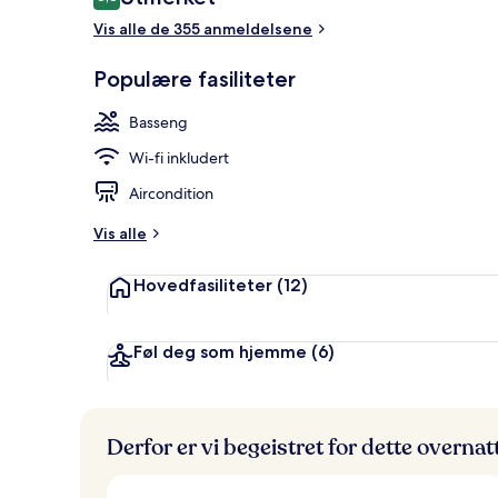
8,8 av 10 –
Vis alle de 355 anmeldelsene
Badstue
Populære fasiliteter
Basseng
Wi-fi inkludert
Aircondition
Vis alle
Hovedfasiliteter
(12)
Føl deg som hjemme
(6)
Derfor er vi begeistret for dette overna