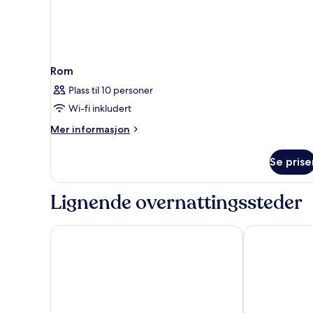
Rom
Plass til 10 personer
Wi-fi inkludert
Mer
Mer informasjon
informasjon
om
Se prise
Rom
Lignende overnattingssteder
The Shilla Seoul
Walkerhill Do