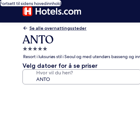
Fortsett til sidens hovedinnhold
Se alle overnattingssteder
ANTO
Overnattingssted
med
Resort i luksuriøs stil i Seoul og med utendørs basseng og 
5.0
Velg datoer for å se priser
stjerner
Hvor vil du hen?
Bildegalleri
av
ANTO