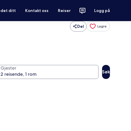
det ditt
Kontakt oss
Reiser
Logg på
Del
Lagre
Gjester
Søk