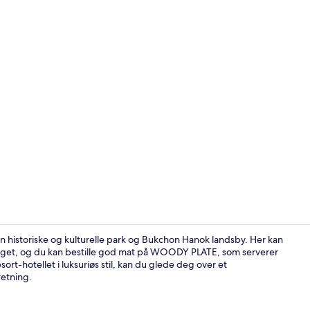
Sengetøy av 
n historiske og kulturelle park og Bukchon Hanok landsby. Her kan
get, og du kan bestille god mat på WOODY PLATE, som serverer
ort-hotellet i luksuriøs stil, kan du glede deg over et
Sengetøy av 
retning.