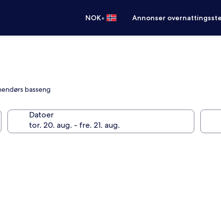
•
NOK
Annonser overnattingsste
innendørs basseng
Datoer