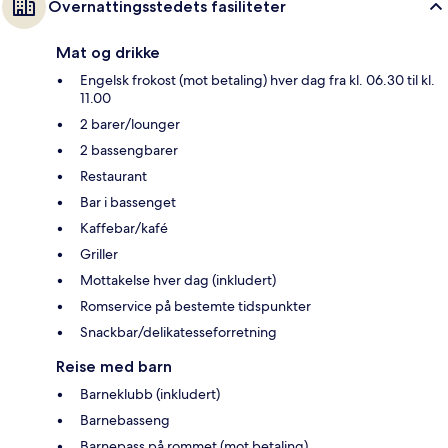
Overnattingsstedets fasiliteter
Mat og drikke
Engelsk frokost (mot betaling) hver dag fra kl. 06.30 til kl.
11.00
2 barer/lounger
2 bassengbarer
Restaurant
Bar i bassenget
Kaffebar/kafé
Griller
Mottakelse hver dag (inkludert)
Romservice på bestemte tidspunkter
Snackbar/delikatesseforretning
Reise med barn
Barneklubb (inkludert)
Barnebasseng
Barnepass på rommet (mot betaling)