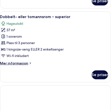
Se priser
Rom
2
–
enkeltsenger
deluxe,
Åpne
Sengetøy av topp kvalitet, minibar, 
7
1
Dobbelt- eller tomannsrom – superior
alle
dobbeltseng
Hageutsikt
eller
bildene
2
37 m²
av
enkeltsenger
Dobbelt-
1 soverom
eller
Plass til 3 personer
tomannsrom
1 kingsize-seng ELLER 2 enkeltsenger
–
Wi-fi inkludert
superior
Mer
Mer informasjon
informasjon
om
Se priser
Dobbelt-
eller
tomannsrom
–
superior