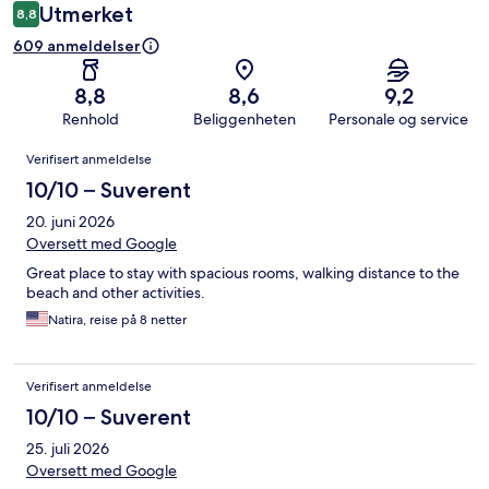
Utmerket
8,8
609 anmeldelser
8,8
8,6
9,2
Renhold
Beliggenheten
Personale og service
Anmeldelser
Verifisert anmeldelse
10/10 – Suverent
20. juni 2026
Oversett med Google
Great place to stay with spacious rooms, walking distance to the
beach and other activities.
Natira, reise på 8 netter
Verifisert anmeldelse
10/10 – Suverent
25. juli 2026
Oversett med Google