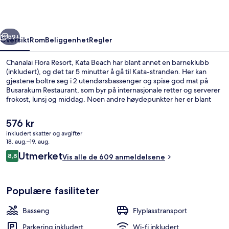
Beach
rige
Neste
59+
Oversikt
Rom
Beliggenhet
Regler
Chanalai Flora Resort, Kata Beach har blant annet en barneklubb
(inkludert), og det tar 5 minutter å gå til Kata-stranden. Her kan
gjestene boltre seg i 2 utendørsbassenger og spise god mat på
Busarakum Restaurant, som byr på internasjonale retter og serverer
frokost, lunsj og middag. Noen andre høydepunkter her er blant
annet 2 bassengbarer, et treningssenter og et barnebasseng.
Andre reisende skryter av blant annet den vennlige betjeningen.
Den
576 kr
nåværende
inkludert skatter og avgifter
prisen
18. aug.–19. aug.
2 utendørsbassenger og solsenger
er
Anmeldelser
Utmerket
8,8
Vis alle de 609 anmeldelsene
576 kr
8,8 av 10 –
Populære fasiliteter
Basseng
Flyplasstransport
Parkering inkludert
Wi-fi inkludert