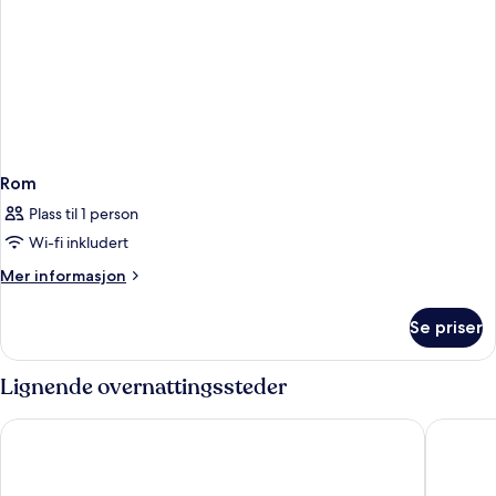
Rom
Plass til 1 person
Wi-fi inkludert
Mer
Mer informasjon
informasjon
om
Se priser
Rom
Lignende overnattingssteder
Grand Kata VIP - Kata Beach
Chanalai