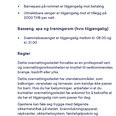
Barnepass på rommet er tilgjengelig mot betaling
Uttrekkbare senger er tilgjengelig mot et tillegg på
2000 THB per natt
Basseng, spa og treningsrom (hvis tilgjengelig)
Svømmebassenget er tilgjengelig mellom kl. 08.00 og
kl. 21.00
Regler
Dette overnattingsstedet forvaltes av en profesjonell vert,
og overnattingsvirksomheten er knyttet til vedkommendes
bransje, bedrift eller yrke.
Dette overnattingsstedet har utendørsområder, som
balkonger, verandaer og terrasser, som kanskje ikke passer
for barn. Hvis du har bekymringer, anbefaler vi at du
kontakter overnattingsstedet før ankomst for å bekrefte at
de har et tilgjengelig rom som passer for deg.
Gjestene kan føle seg trygge med følgende
sikkerhetstiltak på stedet: brannslukningsapparat,
røykvarsler, sikkerhetssystem, førstehjelpsskrin og