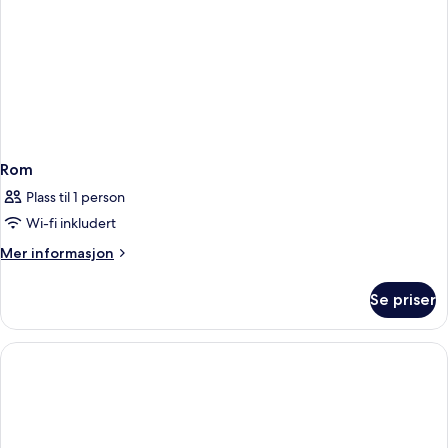
Rom
Plass til 1 person
Wi-fi inkludert
Mer
Mer informasjon
informasjon
om
Se priser
Rom