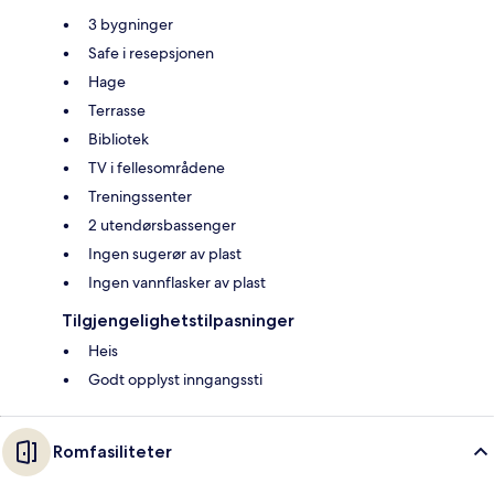
3 bygninger
Safe i resepsjonen
Hage
Terrasse
Bibliotek
TV i fellesområdene
Treningssenter
2 utendørsbassenger
Ingen sugerør av plast
Ingen vannflasker av plast
Tilgjengelighetstilpasninger
Heis
Godt opplyst inngangssti
Romfasiliteter