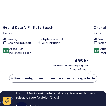
Grand
Chanalai
Grand Kata VIP - Kata Beach
Chanal
Kata
Garden
Karon
Karon
VIP
Resort,
Basseng
Flyplasstransport
Basse
-
Kata
Parkering inkludert
Wi-fi inkludert
Parker
Kata
Beach
Beach
Karon
8.8
8.6
Utmerket
Utm
8,8
8,6
Karon
av
av
406 anmeldelser
1 00
10,
10,
Prisen
485 kr
Utmerket,
Utmerke
er
406
1 001
inkludert skatter og avgifter
485 kr
3. sep.–4. sep.
anmeldelser
anmelde
Sammenlign med lignende overnattingssteder
Logg på for å se aktuelle rabatter og fordeler. Jo mer du
reiser, jo flere fordeler får du!