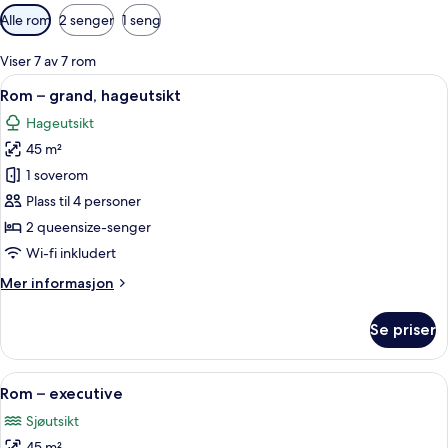
Tilgjengelige
Alle rom
2 senger
1 seng
filtre
for
Viser 7 av 7 rom
rom
Åpne
Rom – grand, hageutsikt | Sengetøy av
6
Rom – grand, hageutsikt
alle
Hageutsikt
bildene
45 m²
av
Rom
1 soverom
–
Plass til 4 personer
grand,
2 queensize-senger
hageutsikt
Wi-fi inkludert
Mer
Mer informasjon
informasjon
om
Se priser
Rom
–
grand,
Åpne
Rom – executive | Sengetøy av topp kv
5
hageutsikt
Rom – executive
alle
Sjøutsikt
bildene
45 m²