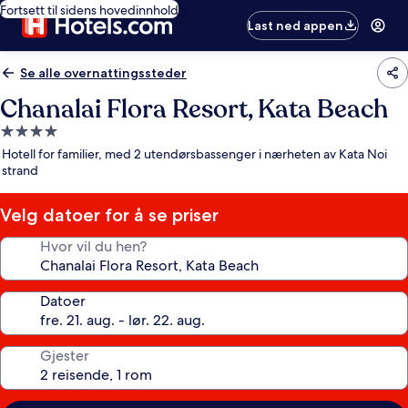
Fortsett til sidens hovedinnhold
Last ned appen
Se alle overnattingssteder
Chanalai Flora Resort, Kata Beach
Overnattingssted
med
Hotell for familier, med 2 utendørsbassenger i nærheten av Kata Noi
4.0
strand
stjerner
Velg datoer for å se priser
Hvor vil du hen?
Datoer
Gjester