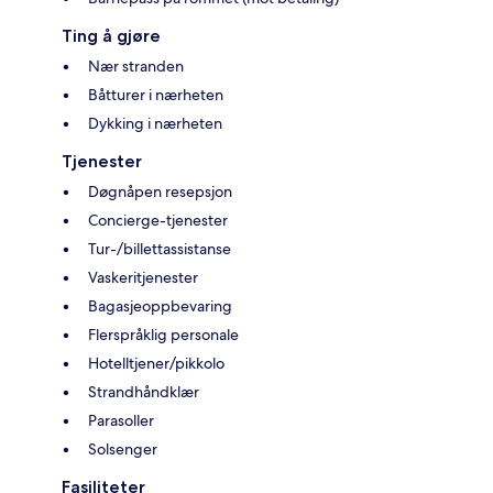
Ting å gjøre
Nær stranden
Båtturer i nærheten
Dykking i nærheten
Tjenester
Døgnåpen resepsjon
Concierge-tjenester
Tur-/billettassistanse
Vaskeritjenester
Bagasjeoppbevaring
Flerspråklig personale
Hotelltjener/pikkolo
Strandhåndklær
Parasoller
Solsenger
Fasiliteter