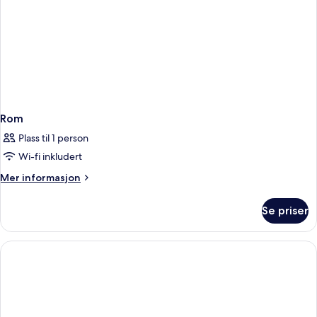
Rom
Plass til 1 person
Wi-fi inkludert
Mer
Mer informasjon
informasjon
om
Se priser
Rom