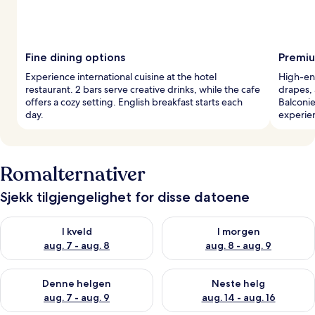
Fine dining options
Premiu
Experience international cuisine at the hotel
High-en
restaurant. 2 bars serve creative drinks, while the cafe
drapes, 
offers a cozy setting. English breakfast starts each
Balconie
day.
experie
Romalternativer
Sjekk tilgjengelighet for disse datoene
Sjekk tilgjengelighet for i kveld, aug. 7 - aug. 8
Sjekk tilgjengelighet for i mor
I kveld
I morgen
aug. 7 - aug. 8
aug. 8 - aug. 9
Sjekk tilgjengelighet for denne helgen, aug. 7 - aug. 9
Sjekk tilgjengelighet for neste 
Denne helgen
Neste helg
aug. 7 - aug. 9
aug. 14 - aug. 16