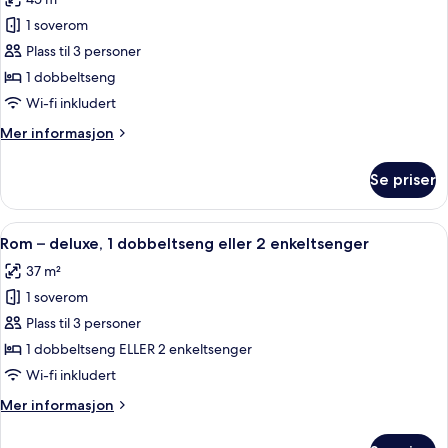
av
Rom
1 soverom
–
Plass til 3 personer
executive
1 dobbeltseng
Wi-fi inkludert
Mer
Mer informasjon
informasjon
om
Se priser
Rom
–
executive
Åpne
Rom – deluxe, 1 dobbeltseng eller 2 en
12
Rom – deluxe, 1 dobbeltseng eller 2 enkeltsenger
alle
37 m²
bildene
1 soverom
av
Rom
Plass til 3 personer
–
1 dobbeltseng ELLER 2 enkeltsenger
deluxe,
Wi-fi inkludert
1
Mer
Mer informasjon
dobbeltseng
informasjon
eller
om