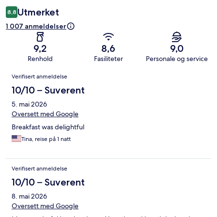
Utmerket
8,8
1 007 anmeldelser
9,2
8,6
9,0
Renhold
Fasiliteter
Personale og service
Anmeldelser
Verifisert anmeldelse
10/10 – Suverent
5. mai 2026
Oversett med Google
Breakfast was delightful
Tina, reise på 1 natt
Verifisert anmeldelse
10/10 – Suverent
8. mai 2026
Oversett med Google