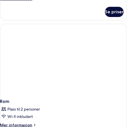
informasjon
om
Se priser
Rom
Rom
Plass til 2 personer
Wi-fi inkludert
Mer
Mer informasjon