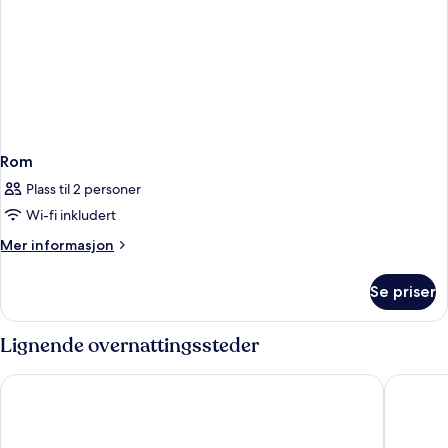
Rom
Plass til 2 personer
Wi-fi inkludert
Mer
Mer informasjon
informasjon
om
Se priser
Rom
Lignende overnattingssteder
Hotel Ísland - Spa & Wellness Hotel
Reykjavik