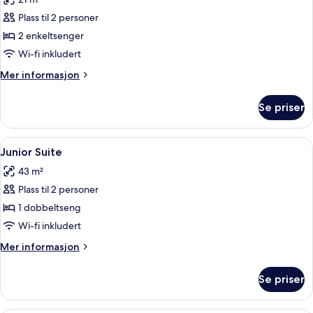
bildene
Plass til 2 personer
av
Rom,
2 enkeltsenger
2
Wi-fi inkludert
enkeltsenger
Mer
Mer informasjon
informasjon
om
Se priser
Rom,
2
enkeltsenger
Åpne
Junior Suite | Sengetøy av topp kvalit
7
Junior Suite
alle
43 m²
bildene
Plass til 2 personer
av
Junior
1 dobbeltseng
Suite
Wi-fi inkludert
Mer
Mer informasjon
informasjon
om
Se priser
Junior
Suite