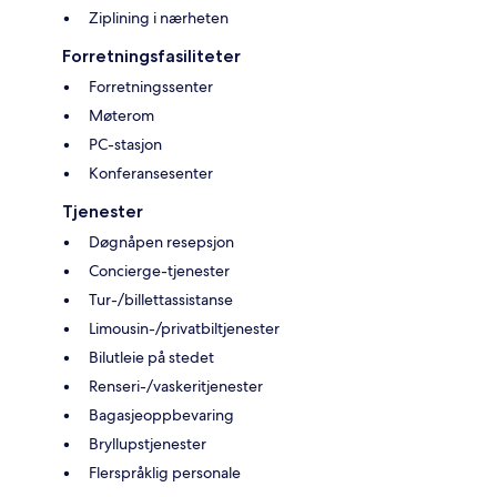
Ziplining i nærheten
Forretningsfasiliteter
Forretningssenter
Møterom
PC-stasjon
Konferansesenter
Tjenester
Døgnåpen resepsjon
Concierge-tjenester
Tur-/billettassistanse
Limousin-/privatbiltjenester
Bilutleie på stedet
Renseri-/vaskeritjenester
Bagasjeoppbevaring
Bryllupstjenester
Flerspråklig personale