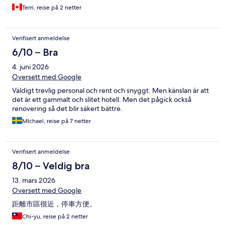
Terri, reise på 2 netter
Verifisert anmeldelse
6/10 – Bra
4. juni 2026
Oversett med Google
Väldigt trevlig personal och rent och snyggt. Men känslan är att
det är ett gammalt och slitet hotell. Men det pågick också
renovering så det blir säkert bättre.
Michael, reise på 7 netter
Verifisert anmeldelse
8/10 – Veldig bra
13. mars 2026
Oversett med Google
距離市區很近，停車方便。
Chi-yu, reise på 2 netter