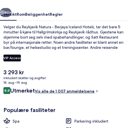
Hotels
rige
Neste
80+
Oversikt
Rom
Beliggenhet
Regler
Velger du Reykjavik Natura - Berjaya Iceland Hotels, tar det bare 5
minutter å kjøre til Hallgrímskirkja og Reykjavík rådhus. Gjestene kan
skjemme bort seg selv med spabehandlinger, og Satt Restaurant
byr på internasjonale retter. Noen andre fasiliteter er blant annet en
bar/lounge, et helsestudio og et treningssenter. Andre reisende
liker den vennlige betjeningen og overnattingsstedets forfatning.
VIP Access
Den
3 293 kr
Frokostbuffé hver dag (mot et tillegg)
nåværende
inkludert skatter og avgifter
prisen
18. aug.–19. aug.
er
Anmeldelser
Utmerket
8,8
Vis alle de 1 007 anmeldelsene
3 293 kr
8,8 av 10 –
Populære fasiliteter
Spa
Parkering inkludert