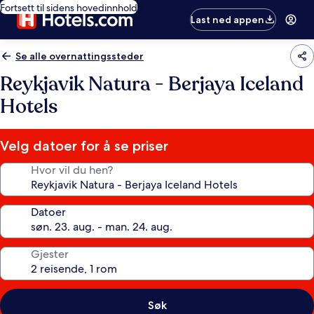
Fortsett til sidens hovedinnhold
Last ned appen
Se alle overnattingssteder
Reykjavik Natura - Berjaya Iceland
Hotels
Velg datoer for å se priser
Hvor vil du hen?
Datoer
Gjester
Søk