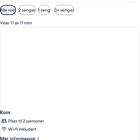
Tilgjengelige
Alle rom
2 senger
1 seng
3+ senger
filtre
for
Viser 11 av 11 rom
rom
Rom
Plass til 2 personer
Wi-fi inkludert
Mer
Mer informasjon