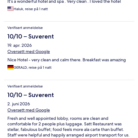
It’s a wonderful hotel and spa . Very clean . I loved the hotel
Haluk, reise på 1 natt
Verifisert anmeldelse
10/10 – Suverent
19. apr. 2026
Oversett med Google
Nice Hotel - very clean and calm there. Breakfast was amazing
GERALD, reise på 1 natt
Verifisert anmeldelse
10/10 – Suverent
2. juni 2026
Oversett med Google
Fresh and well appointed lobby, rooms are clean and
comfortable for 2 people plus luggage. Satt Restaurant was
stellar, fabulous buffet; food feels more ala carte than buffet.
Staff were helpful and happily arranged airport transport for us.