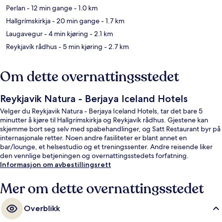
Perlan
- 12 min gange
- 1.0 km
Hallgrímskirkja
- 20 min gange
- 1.7 km
Laugavegur
- 4 min kjøring
- 2.1 km
Reykjavík rådhus
- 5 min kjøring
- 2.7 km
Om dette overnattingsstedet
Reykjavik Natura - Berjaya Iceland Hotels
Velger du Reykjavik Natura - Berjaya Iceland Hotels, tar det bare 5
minutter å kjøre til Hallgrímskirkja og Reykjavík rådhus. Gjestene kan
skjemme bort seg selv med spabehandlinger, og Satt Restaurant byr på
internasjonale retter. Noen andre fasiliteter er blant annet en
bar/lounge, et helsestudio og et treningssenter. Andre reisende liker
den vennlige betjeningen og overnattingsstedets forfatning.
Informasjon om avbestillingsrett
Mer om dette overnattingsstedet
Overblikk