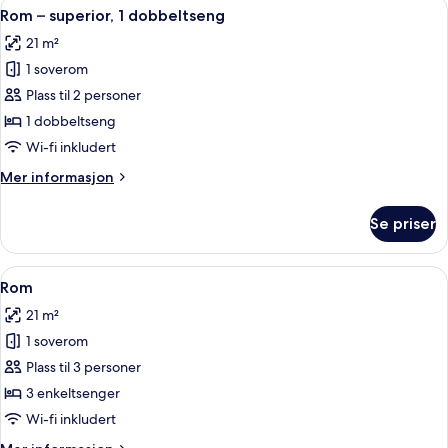
Åpne
Rom – superior, 1 dobbeltseng | Senget
8
Rom – superior, 1 dobbeltseng
alle
21 m²
bildene
1 soverom
av
Rom
Plass til 2 personer
–
1 dobbeltseng
superior,
Wi-fi inkludert
1
Mer
Mer informasjon
dobbeltseng
informasjon
om
Se priser
Rom
–
superior,
Åpne
Sengetøy av topp kvalitet, skrivebord,
5
1
Rom
alle
dobbeltseng
21 m²
bildene
1 soverom
av
Rom
Plass til 3 personer
3 enkeltsenger
Wi-fi inkludert
Mer