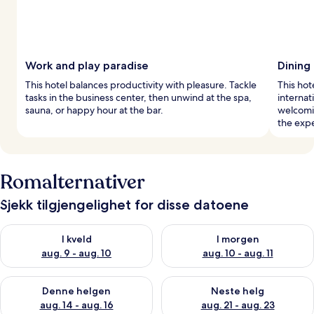
Work and play paradise
Dining
This hotel balances productivity with pleasure. Tackle
This hot
tasks in the business center, then unwind at the spa,
internati
sauna, or happy hour at the bar.
welcomi
the exp
Romalternativer
Sjekk tilgjengelighet for disse datoene
Sjekk tilgjengelighet for i kveld, aug. 9 - aug. 10
Sjekk tilgjengelighet for i mor
I kveld
I morgen
aug. 9 - aug. 10
aug. 10 - aug. 11
Sjekk tilgjengelighet for denne helgen, aug. 14 - aug. 16
Sjekk tilgjengelighet for neste
Denne helgen
Neste helg
aug. 14 - aug. 16
aug. 21 - aug. 23