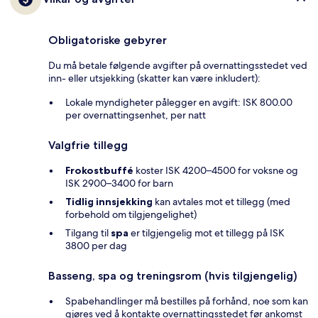
Obligatoriske gebyrer
Du må betale følgende avgifter på overnattingsstedet ved
inn- eller utsjekking (skatter kan være inkludert):
Lokale myndigheter pålegger en avgift: ISK 800.00
per overnattingsenhet, per natt
Valgfrie tillegg
Frokostbuffé
koster ISK 4200–4500 for voksne og
ISK 2900–3400 for barn
Tidlig innsjekking
kan avtales mot et tillegg (med
forbehold om tilgjengelighet)
Tilgang til
spa
er tilgjengelig mot et tillegg på ISK
3800 per dag
Basseng, spa og treningsrom (hvis tilgjengelig)
Spabehandlinger må bestilles på forhånd, noe som kan
gjøres ved å kontakte overnattingsstedet før ankomst