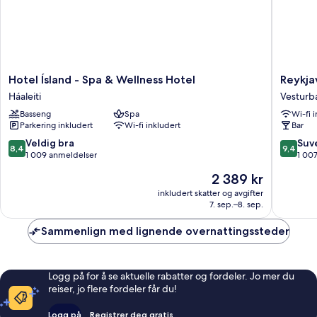
Hotel
Reykjavi
Hotel Ísland - Spa & Wellness Hotel
Reykja
Ísland
Marina
Háaleiti
Vesturb
-
-
Basseng
Spa
Wi-fi 
Spa
Berjaya
Parkering inkludert
Wi-fi inkludert
Bar
&
Iceland
Wellness
Hotels
8.4
9.4
Veldig bra
Suv
8,4
9,4
Hotel
Vesturb
av
av
1 009 anmeldelser
1 00
Háaleiti
10,
10,
Prisen
2 389 kr
Veldig
Suveren
er
bra,
1 007
inkludert skatter og avgifter
2 389 kr
7. sep.–8. sep.
1 009
anmelde
anmeldelser
Sammenlign med lignende overnattingssteder
Logg på for å se aktuelle rabatter og fordeler. Jo mer du
reiser, jo flere fordeler får du!
Logg på
Registrer deg gratis