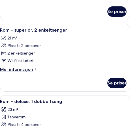
informasjon
om
Se priser
Rom
Åpne
Sengetøy av topp kvalitet, skrivebord,
7
Rom – superior, 2 enkeltsenger
alle
21 m²
bildene
Plass til 2 personer
av
Rom
2 enkeltsenger
–
Wi-fi inkludert
superior,
Mer
Mer informasjon
2
informasjon
enkeltsenger
om
Se priser
Rom
–
superior,
Åpne
Sengetøy av topp kvalitet, skrivebord,
7
2
Rom – deluxe, 1 dobbeltseng
alle
enkeltsenger
23 m²
bildene
1 soverom
av
Rom
Plass til 4 personer