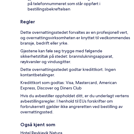
på telefonnummeret som står oppført i
bestillingsbekreftelsen
Regler
Dette overnattingsstedet forvaltes av en profesjonell vert,
og overnattingsvirksomheten er knyttet til vedkommendes
bransje, bedrift eller yrke.
Gjestene kan føle seg trygge med følgende
sikkerhetstiltak på stedet: brannslukningsapparat,
røykvarsler og vindusgitter.
Dette overnattingsstedet godtar kredittkort. Ingen
kontantbetalinger.
Kredittkort som godtas: Visa, Mastercard, American
Express, Discover og Diners Club
Hvis du avbestiller oppholdet ditt, er du underlagt vertens
avbestillingsregler. I henhold til EUs forskrifter om
forbrukerrett gjelder ikke angreretten ved bestilling av
overnattingssted.
Også kjent som
Hotel Reykjavik Natura